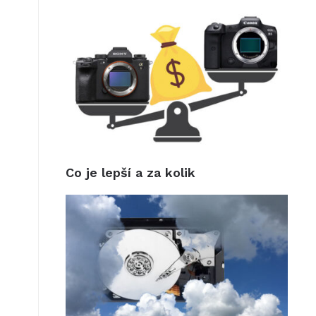
t
Co je lepší a za kolik