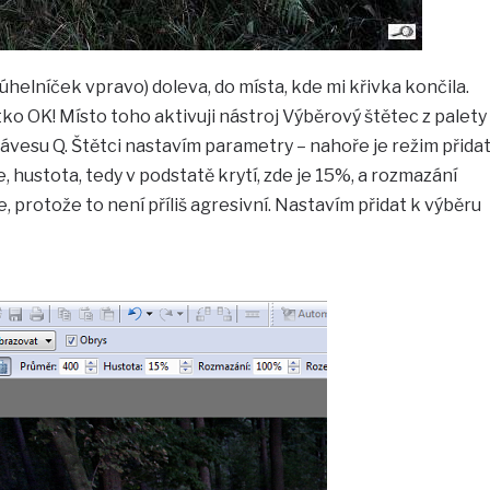
júhelníček vpravo) doleva, do místa, kde mi křivka končila.
tko OK! Místo toho aktivuji nástroj Výběrový štětec z palety
lávesu Q. Štětci nastavím parametry – nahoře je režim přida
e, hustota, tedy v podstatě krytí, zde je 15%, a rozmazání
 protože to není příliš agresivní. Nastavím přidat k výběru