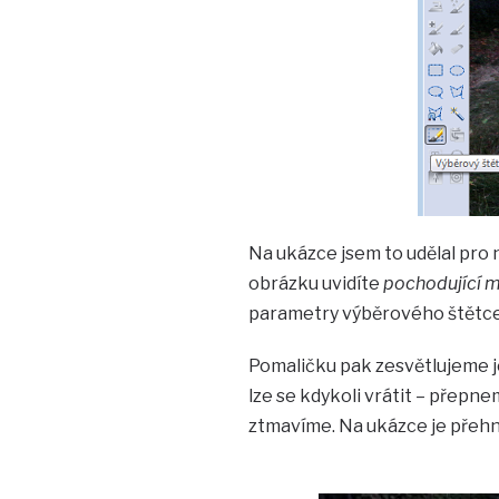
Na ukázce jsem to udělal pro 
obrázku uvidíte
pochodující 
parametry výběrového štětce j
Pomaličku pak zesvětlujeme je
lze se kdykoli vrátit – přepn
ztmavíme. Na ukázce je přehna