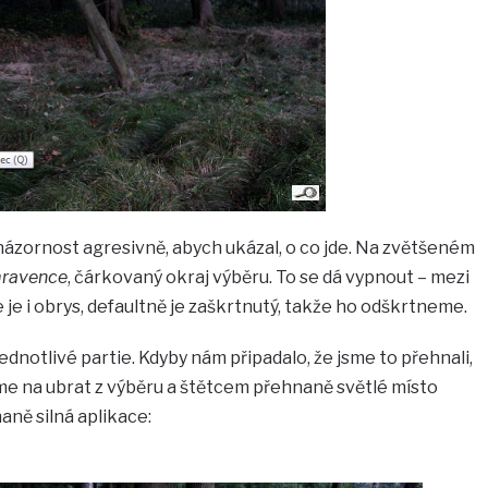
názornost agresivně, abych ukázal, o co jde. Na zvětšeném
mravence
, čárkovaný okraj výběru. To se dá vypnout – mezi
e i obrys, defaultně je zaškrtnutý, takže ho odškrtneme.
dnotlivé partie. Kdyby nám připadalo, že jsme to přehnali,
eme na ubrat z výběru a štětcem přehnaně světlé místo
ně silná aplikace: