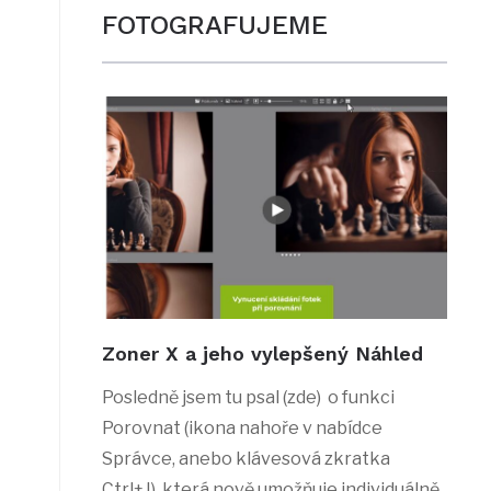
FOTOGRAFUJEME
Zoner X a jeho vylepšený Náhled
Posledně jsem tu psal (zde) o funkci
Porovnat (ikona nahoře v nabídce
Správce, anebo klávesová zkratka
Ctrl+J), která nově umožňuje individuálně