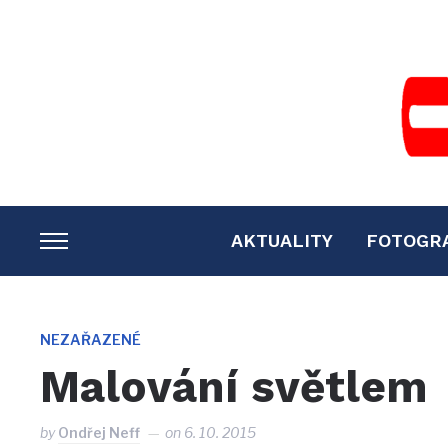
AKTUALITY
FOTOGR
TOGGLE
SIDEBAR
&
NAVIGATION
NEZAŘAZENÉ
Malování světlem
by
Ondřej Neff
on
6. 10. 2015