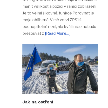
měnit velikost a pozici v rámci zobrazení
Je to velmi šikovné, funkce Porovnat je
moje oblíbená. V mé verzi ZPS14
pochopitelně není, ale kvůli ní se nebudu
přezouvat z
[Read More…]
Jak na ostření