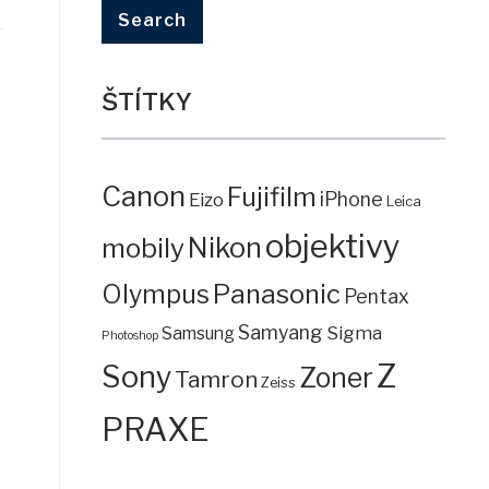
ŠTÍTKY
Canon
Fujifilm
iPhone
Eizo
Leica
objektivy
mobily
Nikon
Panasonic
Olympus
Pentax
Samyang
Sigma
Samsung
Photoshop
Z
Sony
Zoner
Tamron
Zeiss
PRAXE