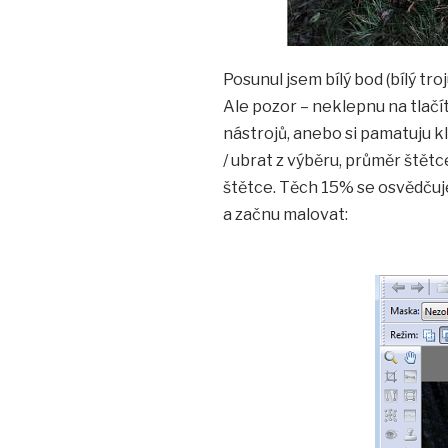
Posunul jsem bílý bod (bílý tro
Ale pozor – neklepnu na tlačí
nástrojů, anebo si pamatuju k
/ ubrat z výběru, průměr štětc
štětce. Těch 15% se osvědčuje,
a začnu malovat: