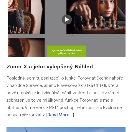
Zoner X a jeho vylepšený Náhled
Posledně jsem tu psal (zde) o funkci Porovnat (ikona nahoře
v nabídce Správce, anebo klávesová zkratka Ctrl+J), která
nově umožňuje individuálně měnit velikost a pozici v rámci
zobrazení Je to velmi šikovné, funkce Porovnat je moje
oblíbená. V mé verzi ZPS14 pochopitelně není, ale kvůli ní se
nebudu přezouvat z
[Read More…]