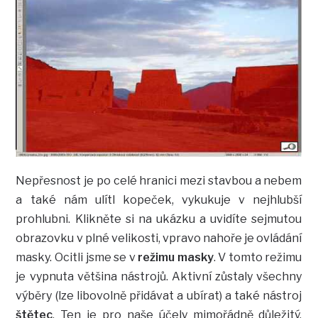
Nepřesnost je po celé hranici mezi stavbou a nebem
a také nám ulítl kopeček, vykukuje v nejhlubší
prohlubni. Klikněte si na ukázku a uvidíte sejmutou
obrazovku v plné velikosti, vpravo nahoře je ovládání
masky. Ocitli jsme se v
režimu masky
. V tomto režimu
je vypnuta většina nástrojů. Aktivní zůstaly všechny
výběry (lze libovolně přidávat a ubírat) a také nástroj
štětec
. Ten je pro naše účely mimořádně důležitý.