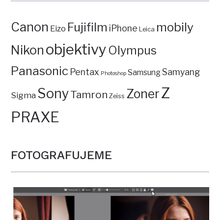
Canon
mobily
Fujifilm
iPhone
Eizo
Leica
objektivy
Nikon
Olympus
Panasonic
Pentax
Samyang
Samsung
Photoshop
Z
Sony
Zoner
Tamron
Sigma
Zeiss
PRAXE
FOTOGRAFUJEME