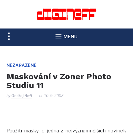
TOGGLE
MENU
SIDEBAR
&
NAVIGATION
NEZAŘAZENÉ
Maskování v Zoner Photo
Studiu 11
by
Ondřej Neff
on
10. 9. 2008
Použití masky je jedna z nejvýznamnějších novinek