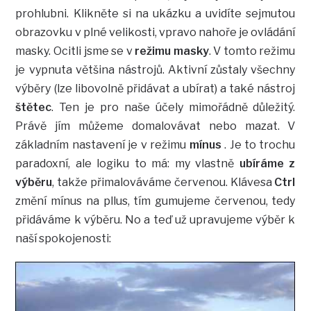
prohlubni. Klikněte si na ukázku a uvidíte sejmutou
obrazovku v plné velikosti, vpravo nahoře je ovládání
masky. Ocitli jsme se v
režimu masky
. V tomto režimu
je vypnuta většina nástrojů. Aktivní zůstaly všechny
výběry (lze libovolně přidávat a ubírat) a také nástroj
štětec
. Ten je pro naše účely mimořádně důležitý.
Právě jím můžeme domalovávat nebo mazat. V
základním nastavení je v režimu
mínus
. Je to trochu
paradoxní, ale logiku to má: my vlastně
ubíráme z
výběru
, takže přimalováváme červenou. Klávesa
Ctrl
změní mínus na pllus, tím gumujeme červenou, tedy
přidáváme k výběru. No a teď už upravujeme výběr k
naší spokojenosti: