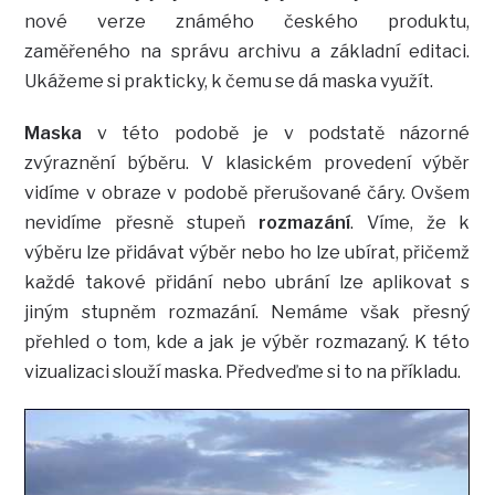
nové verze známého českého produktu,
zaměřeného na správu archivu a základní editaci.
Ukážeme si prakticky, k čemu se dá maska využít.
Maska
v této podobě je v podstatě názorné
zvýraznění býběru. V klasickém provedení výběr
vidíme v obraze v podobě přerušované čáry. Ovšem
nevidíme přesně stupeň
rozmazání
. Víme, že k
výběru lze přidávat výběr nebo ho lze ubírat, přičemž
každé takové přidání nebo ubrání lze aplikovat s
jiným stupněm rozmazání. Nemáme však přesný
přehled o tom, kde a jak je výběr rozmazaný. K této
vizualizaci slouží maska. Předveďme si to na příkladu.