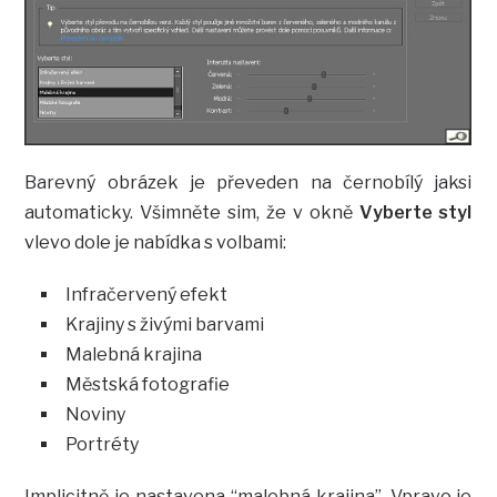
Barevný obrázek je převeden na černobílý jaksi
automaticky. Všimněte sim, že v okně
Vyberte styl
vlevo dole je nabídka s volbami:
Infračervený efekt
Krajiny s živými barvami
Malebná krajina
Městská fotografie
Noviny
Portréty
Implicitně je nastavena “malebná krajina”. Vpravo je