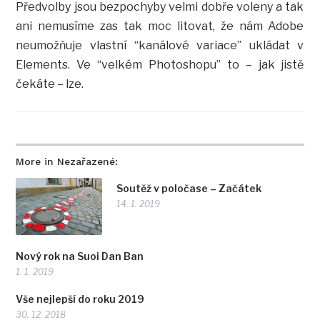
Předvolby jsou bezpochyby velmi dobře voleny a tak
ani nemusíme zas tak moc litovat, že nám Adobe
neumožňuje vlastní “kanálové variace” ukládat v
Elements. Ve “velkém Photoshopu” to – jak jistě
čekáte – lze.
More in Nezařazené:
Soutěž v poločase – Začátek
14. 1. 2019
Nový rok na Suoi Dan Ban
1. 1. 2019
Vše nejlepší do roku 2019
30. 12. 2018