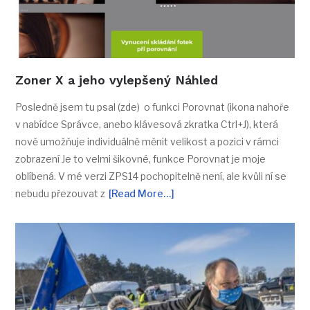
Zoner X a jeho vylepšený Náhled
Posledně jsem tu psal (zde) o funkci Porovnat (ikona nahoře
v nabídce Správce, anebo klávesová zkratka Ctrl+J), která
nově umožňuje individuálně měnit velikost a pozici v rámci
zobrazení Je to velmi šikovné, funkce Porovnat je moje
oblíbená. V mé verzi ZPS14 pochopitelně není, ale kvůli ní se
nebudu přezouvat z
[Read More…]