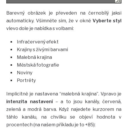
Barevný obrázek je převeden na černobílý jaksi
automaticky. Všimněte sim, že v okně
Vyberte styl
vlevo dole je nabídka s volbami:
Infračervený efekt
Krajiny s živými barvami
Malebná krajina
Městská fotografie
Noviny
Portréty
Implicitně je nastavena “malebná krajina”. Vpravo je
intenzita nastavení
– a to jsou kanály, červená,
zelená a modrá barva. Když najedete kurzorem na
táhlo kanálu, na chvilku se objeví hodnota v
procentech (na našem příkladu je to +85):