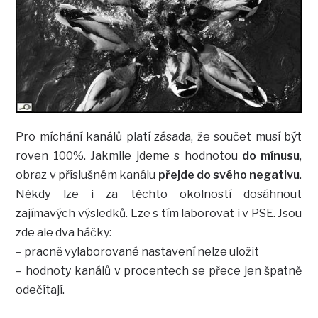
Pro míchání kanálů platí zásada, že součet musí být
roven 100%. Jakmile jdeme s hodnotou
do mínusu
,
obraz v příslušném kanálu
přejde do svého negativu
.
Někdy lze i za těchto okolností dosáhnout
zajímavých výsledků. Lze s tím laborovat i v PSE. Jsou
zde ale dva háčky:
– pracně vylaborované nastavení nelze uložit
– hodnoty kanálů v procentech se přece jen špatně
odečítají.