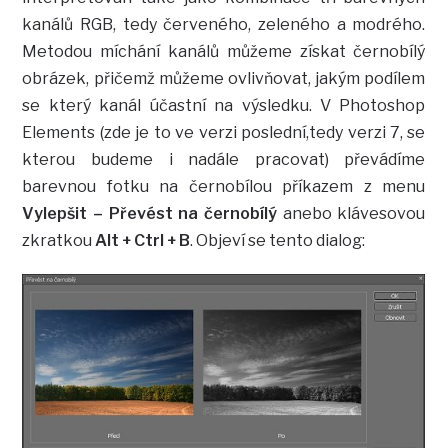
kanálů RGB, tedy červeného, zeleného a modrého.
Metodou míchání kanálů můžeme získat černobílý
obrázek, přičemž můžeme ovlivňovat, jakým podílem
se který kanál účastní na výsledku. V Photoshop
Elements (zde je to ve verzi poslední,tedy verzi 7, se
kterou budeme i nadále pracovat) převádíme
barevnou fotku na černobílou příkazem z menu
Vylepšit – Převést na černobílý
anebo klávesovou
zkratkou
Alt + Ctrl + B
. Objeví se tento dialog: