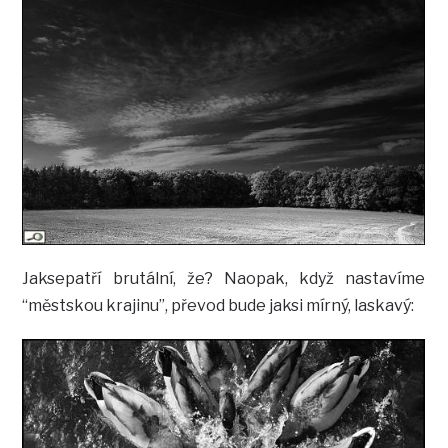
Jaksepatří brutální, že? Naopak, když nastavíme
“městskou krajinu”, převod bude jaksi mírný, laskavý: