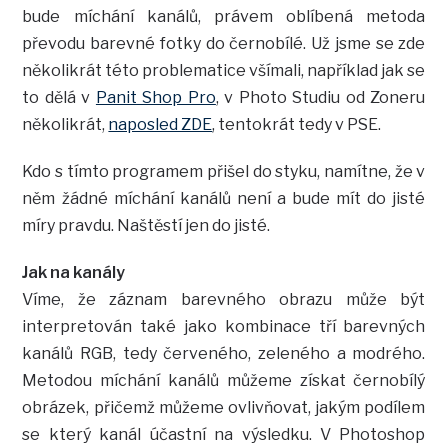
bude míchání kanálů, právem oblíbená metoda
převodu barevné fotky do černobílé. Už jsme se zde
několikrát této problematice všímali, například jak se
to dělá v
Panit Shop Pro
, v Photo Studiu od Zoneru
několikrát,
naposled ZDE
, tentokrát tedy v PSE.
Kdo s tímto programem přišel do styku, namítne, že v
něm žádné míchání kanálů není a bude mít do jisté
míry pravdu. Naštěstí jen do jisté.
Jak na kanály
Víme, že záznam barevného obrazu může být
interpretován také jako kombinace tří barevných
kanálů RGB, tedy červeného, zeleného a modrého.
Metodou míchání kanálů můžeme získat černobílý
obrázek, přičemž můžeme ovlivňovat, jakým podílem
se který kanál účastní na výsledku. V Photoshop