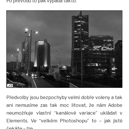
Po převodu to pak vypadá takto:
Předvolby jsou bezpochyby velmi dobře voleny a tak
ani nemusíme zas tak moc litovat, že nám Adobe
neumožňuje vlastní “kanálové variace” ukládat v
Elements. Ve “velkém Photoshopu” to – jak jistě
čekáte – lze.