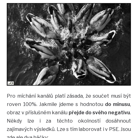
Pro míchání kanálů platí zásada, že součet musí být
roven 100%. Jakmile jdeme s hodnotou
do mínusu
,
obraz v příslušném kanálu
přejde do svého negativu
.
Někdy lze i za těchto okolností dosáhnout
zajímavých výsledků. Lze s tím laborovat i v PSE. Jsou
zde ale dva háčky: