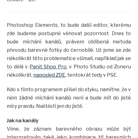
Photoshop Elements, to bude další editor, kterému
zde budeme postupně věnovat pozornost. Dnes to
bude míchání kanálů, právem oblíbená metoda
převodu barevné fotky do černobílé. Už jsme se zde
několikrát této problematice všímali, například jak se
to dělá v
Panit Shop Pro
, v Photo Studiu od Zoneru
několikrát,
naposled ZDE
, tentokrát tedy v PSE.
Kdo s tímto programem přišel do styku, namítne, že v
něm žádné míchání kanálů není a bude mít do jisté
míry pravdu. Naštěstí jen do jisté.
Jak na kanály
Víme, že záznam barevného obrazu může být
interpretován také jako kombinace tří barevných