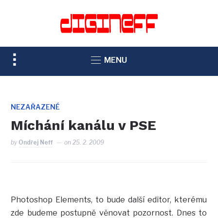
TOGGLE
MENU
SIDEBAR
&
NAVIGATION
NEZAŘAZENÉ
Míchání kanálu v PSE
by
Ondřej Neff
on
25. 2. 2009
Photoshop Elements, to bude další editor, kterému
zde budeme postupně věnovat pozornost. Dnes to