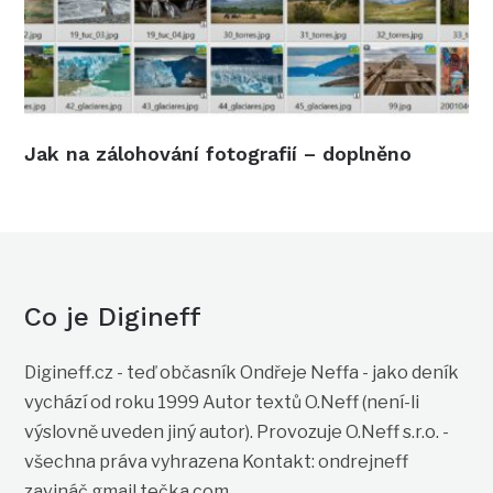
Jak na zálohování fotografií – doplněno
Co je Digineff
Digineff.cz - teď občasník Ondřeje Neffa - jako deník
vychází od roku 1999 Autor textů O.Neff (není-li
výslovně uveden jiný autor). Provozuje O.Neff s.r.o. -
všechna práva vyhrazena Kontakt: ondrejneff
zavináč gmail tečka com