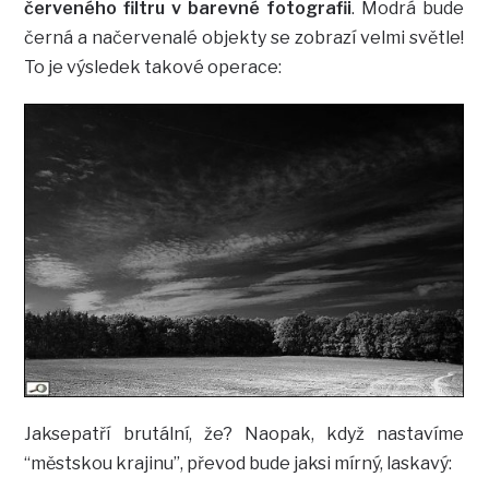
červeného filtru v barevné fotografii
. Modrá bude
černá a načervenalé objekty se zobrazí velmi světle!
To je výsledek takové operace:
Jaksepatří brutální, že? Naopak, když nastavíme
“městskou krajinu”, převod bude jaksi mírný, laskavý: