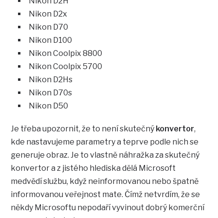
Nikon D2H
Nikon D2x
Nikon D70
Nikon D100
Nikon Coolpix 8800
Nikon Coolpix 5700
Nikon D2Hs
Nikon D70s
Nikon D50
Je třeba upozornit, že to není skutečný
konvertor
,
kde nastavujeme parametry a teprve podle nich se
generuje obraz. Je to vlastně náhražka za skutečný
konvertor a z jistého hlediska dělá Microsoft
medvědí službu, když neinformovanou nebo špatně
informovanou veřejnost mate. Čímž netvrdím, že se
někdy Microsoftu nepodaří vyvinout dobrý komerční