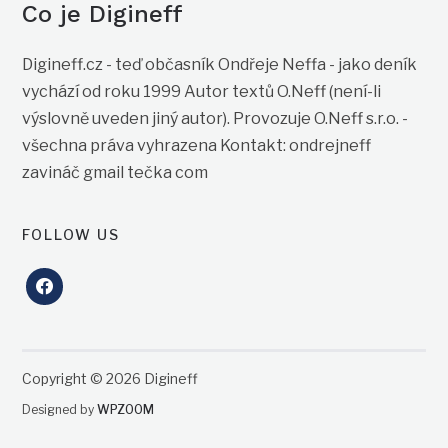
Co je Digineff
Digineff.cz - teď občasník Ondřeje Neffa - jako deník
vychází od roku 1999 Autor textů O.Neff (není-li
výslovně uveden jiný autor). Provozuje O.Neff s.r.o. -
všechna práva vyhrazena Kontakt: ondrejneff
zavináč gmail tečka com
FOLLOW US
facebook
Copyright © 2026 Digineff
Designed by
WPZOOM