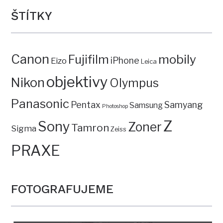
ŠTÍTKY
Canon
mobily
Fujifilm
iPhone
Eizo
Leica
objektivy
Nikon
Olympus
Panasonic
Pentax
Samyang
Samsung
Photoshop
Z
Sony
Zoner
Tamron
Sigma
Zeiss
PRAXE
FOTOGRAFUJEME