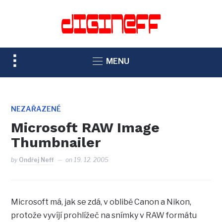
TOGGLE
MENU
SIDEBAR
&
NAVIGATION
NEZAŘAZENÉ
Microsoft RAW Image
Thumbnailer
by
Ondřej Neff
on
19. 12. 2005
Microsoft má, jak se zdá, v oblibě Canon a Nikon,
protože vyvíjí prohlížeč na snímky v RAW formátu