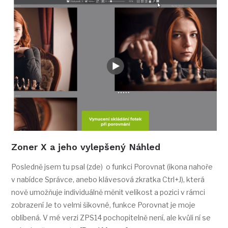
Zoner X a jeho vylepšený Náhled
Posledně jsem tu psal (zde) o funkci Porovnat (ikona nahoře
v nabídce Správce, anebo klávesová zkratka Ctrl+J), která
nově umožňuje individuálně měnit velikost a pozici v rámci
zobrazení Je to velmi šikovné, funkce Porovnat je moje
oblíbená. V mé verzi ZPS14 pochopitelně není, ale kvůli ní se