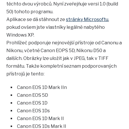
těchto dvou výrobců. Nyní zveřejňuje versi 1.0 (build
50) tohoto programu.
Aplikace se dá stáhnout ze
stránky Microsoftu
,
pokud ovšem jste vlastníky legálně nabytého
Windows XP.
Prohlížeč podporuje nejnovější přístroje od Canonu a
Nikonu, včetně Canon EOPS 5D, Nikonu D50 a
dalších. Obrázky lze uložit jak v JPEG, tak v TIFF
formátu. Takže kompletní seznam podporovaných
přístrojů je tento:
Canon EOS 1D Mark IIn
Canon EOS 5D
Canon EOS 1D
Canon EOS 1Ds
Canon EOS 1D Mark II
Canon EOS 1Ds Mark II