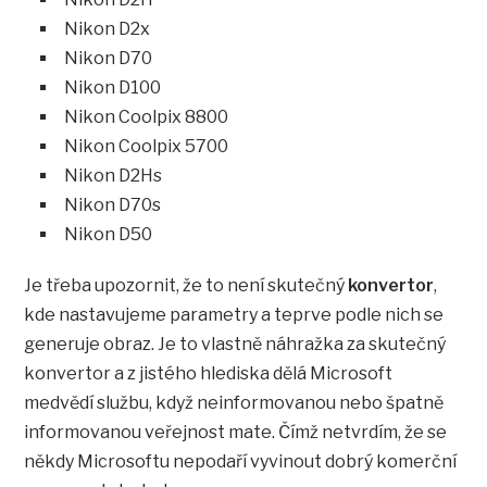
Nikon D2x
Nikon D70
Nikon D100
Nikon Coolpix 8800
Nikon Coolpix 5700
Nikon D2Hs
Nikon D70s
Nikon D50
Je třeba upozornit, že to není skutečný
konvertor
,
kde nastavujeme parametry a teprve podle nich se
generuje obraz. Je to vlastně náhražka za skutečný
konvertor a z jistého hlediska dělá Microsoft
medvědí službu, když neinformovanou nebo špatně
informovanou veřejnost mate. Čímž netvrdím, že se
někdy Microsoftu nepodaří vyvinout dobrý komerční