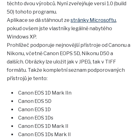
těchto dvou výrobců. Nyní zveřejňuje versi 1.0 (build
50) tohoto programu.
Aplikace se dá stáhnout ze
stránky Microsoftu
,
pokud ovšem jste vlastníky legálně nabytého
Windows XP.
Prohlížeč podporuje nejnovější přístroje od Canonu a
Nikonu, včetně Canon EOPS 5D, Nikonu D50 a
dalších. Obrázky lze uložit jak v JPEG, tak v TIFF
formátu. Takže kompletní seznam podporovaných
přístrojů je tento:
Canon EOS 1D Mark IIn
Canon EOS 5D
Canon EOS 1D
Canon EOS 1Ds
Canon EOS 1D Mark II
Canon EOS 1Ds Mark II