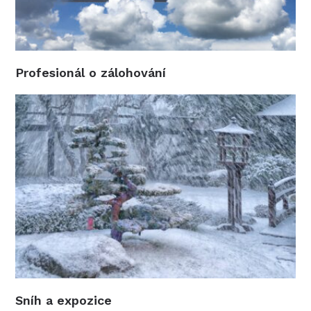
Profesionál o zálohování
Sníh a expozice