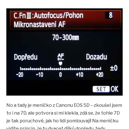
No a tady je meníčko z Canonu EOS 5D – zkoušel jsem
to i na 7D, ale potvora si mi klekla, zdá se, že tohle 7D
je tak poruchové, jak ho lidi pomlouvají! Na meníčku
vidíte princip. Je tu dvacet dílků dopředu, tedy