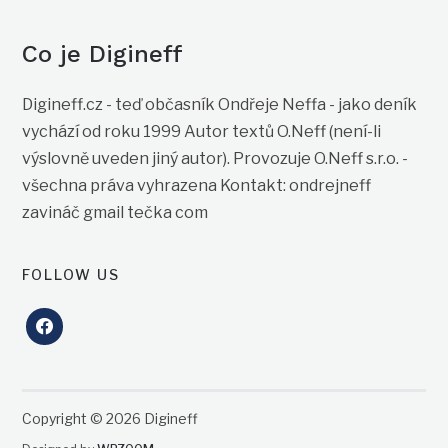
Co je Digineff
Digineff.cz - teď občasník Ondřeje Neffa - jako deník
vychází od roku 1999 Autor textů O.Neff (není-li
výslovně uveden jiný autor). Provozuje O.Neff s.r.o. -
všechna práva vyhrazena Kontakt: ondrejneff
zavináč gmail tečka com
FOLLOW US
facebook
Copyright © 2026 Digineff