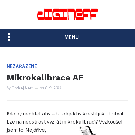
TOGGLE
MENU
SIDEBAR
&
NAVIGATION
NEZAŘAZENÉ
Mikrokalibrace AF
by
Ondřej Neff
on
6. 9. 2011
Kdo by nechtěl, aby jeho objektiv kreslil jako břitva!
Lze na neostrost vyzrát mikrokalibrací? Vyzkoušel
jsem to.
Nejdříve,