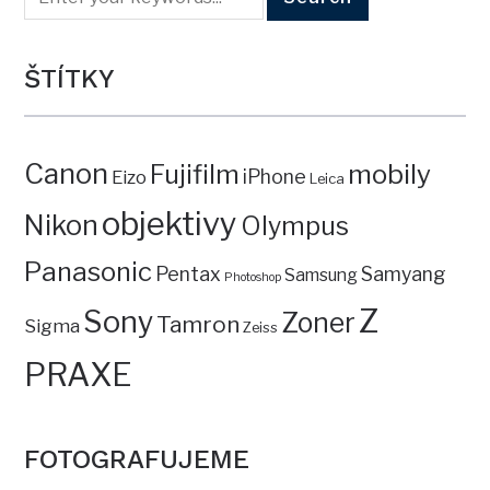
ŠTÍTKY
Canon
mobily
Fujifilm
iPhone
Eizo
Leica
objektivy
Nikon
Olympus
Panasonic
Pentax
Samyang
Samsung
Photoshop
Z
Sony
Zoner
Tamron
Sigma
Zeiss
PRAXE
FOTOGRAFUJEME