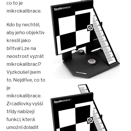
co to je
mikrokalibrace.
Kdo by nechtěl,
aby jeho objektiv
kreslil jako
břitva! Lze na
neostrost vyzrát
mikrokalibrací?
Vyzkoušel jsem
to.
Nejdříve, co to
je
mikrokalibrace.
Zrcadlovky vyšší
třídy nabízejí
funkci, která
umožní doladit