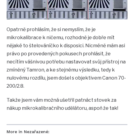
Opatrně prohlásím, že si nemyslím, že je
mikrokalibrace k ničemu, rozhodně je dobře mít
nějaké to štelováníčko k disposici. Nicméně mám asi
právo po provedených pokusech prohlásit, že
necítím vášnivou potřebu nastavovat svůj přístroj na
zmíněný Tamron, a ke stejnému výsledku, tedy k
nulovému rozdílu, jsem došel s objektivem Canon 70-
200/2.8.
Takže jsem vám možná ušetřil patnáct stovek za
nákup mikrokalibračního udělátoru, aspoň že tak!
More in Nezařazené: