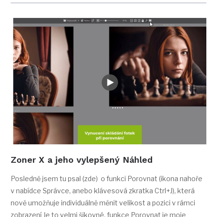
Zoner X a jeho vylepšený Náhled
Posledně jsem tu psal (zde) o funkci Porovnat (ikona nahoře
v nabídce Správce, anebo klávesová zkratka Ctrl+J), která
nově umožňuje individuálně měnit velikost a pozici v rámci
zobrazení Je to velmi šikovné, funkce Porovnat je moje