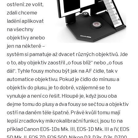
ostření: ze volit,
zdali chceme
ladění aplikovat
na všechny
objektivy anebo
jen na některé –
systém si pamatuje až dvacet různých objektivů. Jde
o to, aby objektiv zaostřil „o fous blíž“ nebo „o fous
dál“. Tyhle fousy mohou být jak na AF čidle, tak v
automatice objektivu. Pokud je čidlo do mínusu a
objektiv do plusu, je to dobré, vzájemně se to
vynuluje a není co řešit. Hloupé je, když jsou oba
dejme tomu do plusy a dva fousy se sečtou a objektiv
ostří na daném těle špatně. Právě kvůli tomu mají
lepší zrcadlovky mikrokalibrační funkci, jsou to na
příklad Canon EOS-1Ds Mk. III, EOS-1D Mk. III a IV, EOS
5D Mk. II, EOS 7D, EOS 50D, Nikon D3, D3x, D3s, D700,