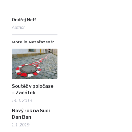
Ondřej Neff
Author
More in Nezařazené:
Soutěž v poločase
– Začátek
14. 1. 2019
Nový rok na Suoi
Dan Ban
1. 1. 2019