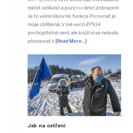
měnit velikost a pozici v rámci zobrazení
Je to velmi šikovné, funkce Porovnat je
moje oblíbená. V mé verzi ZPS14
pochopitelně není, ale kvůli ní se nebudu
přezouvat z
[Read More…]
Jak na ostření