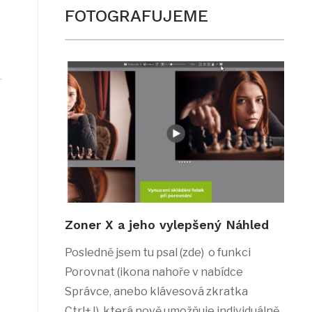
FOTOGRAFUJEME
Zoner X a jeho vylepšený Náhled
Posledně jsem tu psal (zde) o funkci
Porovnat (ikona nahoře v nabídce
Správce, anebo klávesová zkratka
Ctrl+J), která nově umožňuje individuálně