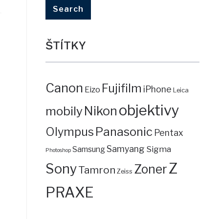
ŠTÍTKY
Canon
Fujifilm
iPhone
Eizo
Leica
objektivy
mobily
Nikon
Panasonic
Olympus
Pentax
Samyang
Sigma
Samsung
Photoshop
Z
Sony
Zoner
Tamron
Zeiss
PRAXE