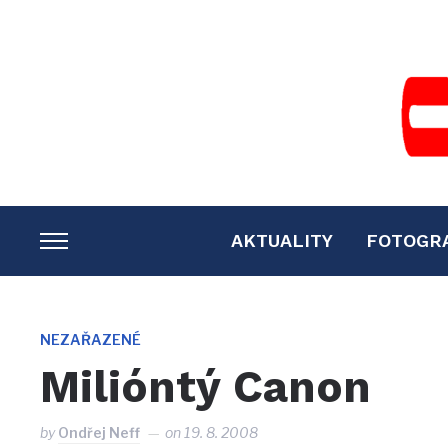
AKTUALITY
FOTOGR
TOGGLE
SIDEBAR
&
NAVIGATION
NEZAŘAZENÉ
Milióntý Canon
by
Ondřej Neff
on
19. 8. 2008