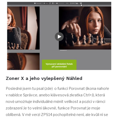
Zoner X a jeho vylepšený Náhled
Posledně jsem tu psal (zde) o funkci Porovnat (ikona nahoře
v nabídce Správce, anebo klávesová zkratka Ctrl+J), která
nově umožňuje individuálně měnit velikost a pozici v rámci
zobrazení Je to velmi šikovné, funkce Porovnat je moje
oblíbená. V mé verzi ZPS14 pochopitelně není, ale kvůli ní se