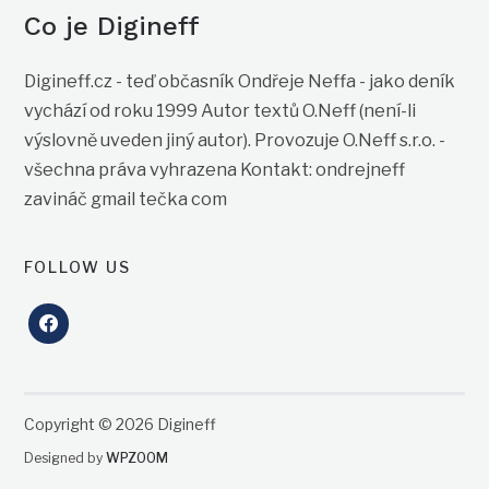
Co je Digineff
Digineff.cz - teď občasník Ondřeje Neffa - jako deník
vychází od roku 1999 Autor textů O.Neff (není-li
výslovně uveden jiný autor). Provozuje O.Neff s.r.o. -
všechna práva vyhrazena Kontakt: ondrejneff
zavináč gmail tečka com
FOLLOW US
facebook
Copyright © 2026 Digineff
Designed by
WPZOOM