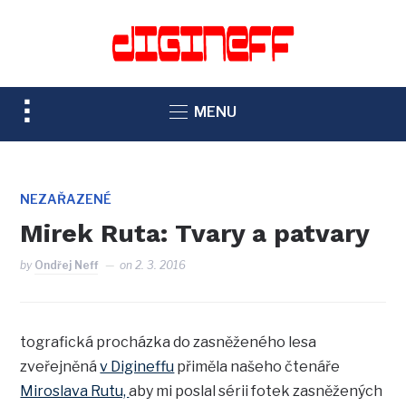
TOGGLE
MENU
SIDEBAR
&
NAVIGATION
NEZAŘAZENÉ
Mirek Ruta: Tvary a patvary
by
Ondřej Neff
on
2. 3. 2016
tografická procházka do zasněženého lesa
zveřejněná
v Digineffu
přiměla našeho čtenáře
Miroslava Rutu,
aby mi poslal sérii fotek zasněžených