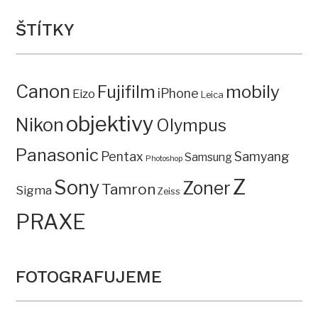
ŠTÍTKY
Canon
mobily
Fujifilm
iPhone
Eizo
Leica
objektivy
Nikon
Olympus
Panasonic
Pentax
Samyang
Samsung
Photoshop
Z
Sony
Zoner
Tamron
Sigma
Zeiss
PRAXE
FOTOGRAFUJEME