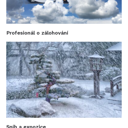
Profesionál o zálohování
Sníh a expozice