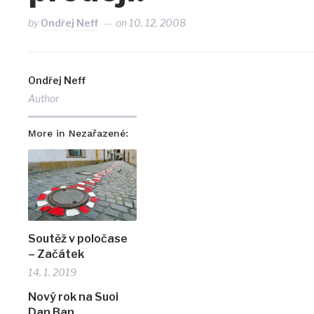
by
Ondřej Neff
on
10. 12. 2008
Ondřej Neff
Author
More in Nezařazené:
Soutěž v poločase
– Začátek
14. 1. 2019
Nový rok na Suoi
Dan Ban