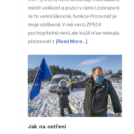
měnit velikost a pozici v rámci zobrazení
Je to velmi šikovné, funkce Porovnat je
moje oblíbená. V mé verzi ZPS14
pochopitelně není, ale kvůli ní se nebudu
přezouvat z
[Read More…]
Jak na ostření