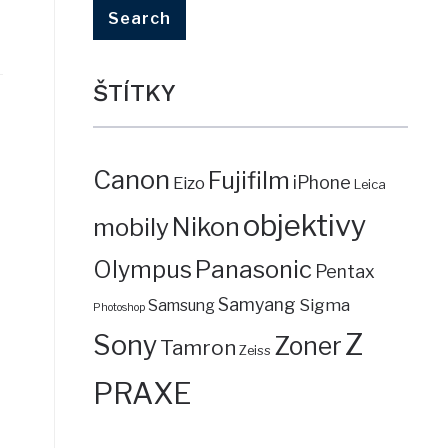
ŠTÍTKY
Canon
Fujifilm
iPhone
Eizo
Leica
objektivy
mobily
Nikon
Panasonic
Olympus
Pentax
Samyang
Sigma
Samsung
Photoshop
Z
Sony
Zoner
Tamron
Zeiss
PRAXE