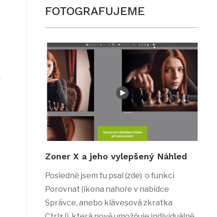
FOTOGRAFUJEME
Zoner X a jeho vylepšený Náhled
Posledně jsem tu psal (zde) o funkci
Porovnat (ikona nahoře v nabídce
Správce, anebo klávesová zkratka
Ctrl+J), která nově umožňuje individuálně