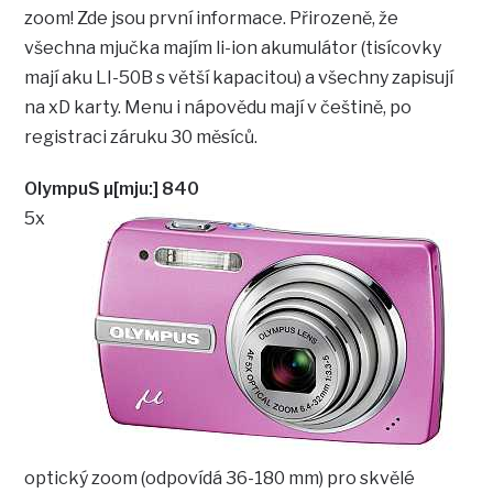
zoom! Zde jsou první informace. Přirozeně, že
všechna mjučka majím li-ion akumulátor (tisícovky
mají aku LI-50B s větší kapacitou) a všechny zapisují
na xD karty. Menu i nápovědu mají v češtině, po
registraci záruku 30 měsíců.
OlympuS µ[mju:] 840
5x
optický zoom (odpovídá 36-180 mm) pro skvělé