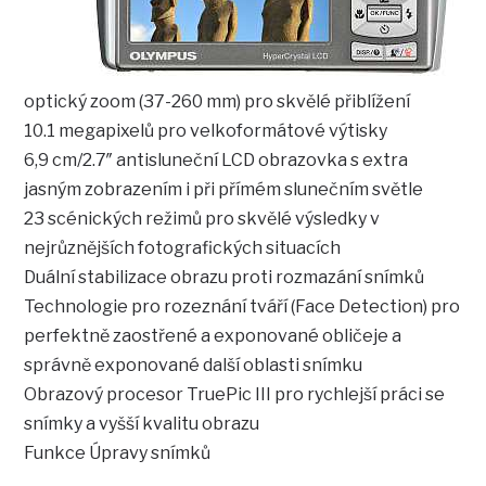
optický zoom (37-260 mm) pro skvělé přiblížení
10.1 megapixelů pro velkoformátové výtisky
6,9 cm/2.7″ antisluneční LCD obrazovka s extra
jasným zobrazením i při přímém slunečním světle
23 scénických režimů pro skvělé výsledky v
nejrůznějších fotografických situacích
Duální stabilizace obrazu proti rozmazání snímků
Technologie pro rozeznání tváří (Face Detection) pro
perfektně zaostřené a exponované obličeje a
správně exponované další oblasti snímku
Obrazový procesor TruePic III pro rychlejší práci se
snímky a vyšší kvalitu obrazu
Funkce Úpravy snímků