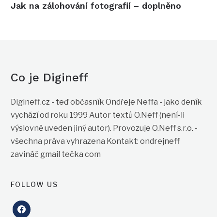
Jak na zálohování fotografií – doplněno
Co je Digineff
Digineff.cz - teď občasník Ondřeje Neffa - jako deník
vychází od roku 1999 Autor textů O.Neff (není-li
výslovně uveden jiný autor). Provozuje O.Neff s.r.o. -
všechna práva vyhrazena Kontakt: ondrejneff
zavináč gmail tečka com
FOLLOW US
facebook