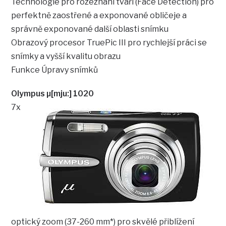
Technologie pro rozeznání tváří (Face Detection) pro
perfektně zaostřené a exponované obličeje a
správně exponované další oblasti snímku
Obrazový procesor TruePic III pro rychlejší práci se
snímky a vyšší kvalitu obrazu
Funkce Úpravy snímků
Olympus µ[mju:] 1020
7x
optický zoom (37-260 mm*) pro skvělé přiblížení