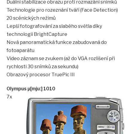
Duální stabilizace obrazu proti rozmazání snímků
Technologie pro rozeznání tváří (Face Detection)
20 scénických režimů
Lepší fotografování za slabého světla díky
technologii BrightCapture
Nová panoramatická funkce zabudovaná do
fotoaparátu
Video záznam se zvukem (až do VGA rozlišení při
rychlosti 30 snímků za sekundu)
Obrazový procesor TruePic III
Olympus µ[mju:] 1010
7x