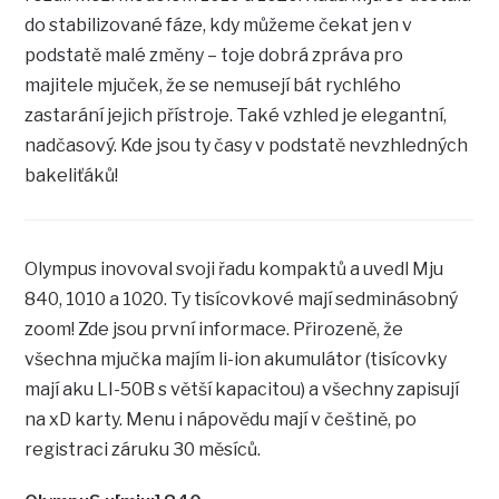
do stabilizované fáze, kdy můžeme čekat jen v
podstatě malé změny – toje dobrá zpráva pro
majitele mjuček, že se nemusejí bát rychlého
zastarání jejich přístroje. Také vzhled je elegantní,
nadčasový. Kde jsou ty časy v podstatě nevzhledných
bakeliťáků!
Olympus inovoval svoji řadu kompaktů a uvedl Mju
840, 1010 a 1020. Ty tisícovkové mají sedminásobný
zoom! Zde jsou první informace. Přirozeně, že
všechna mjučka majím li-ion akumulátor (tisícovky
mají aku LI-50B s větší kapacitou) a všechny zapisují
na xD karty. Menu i nápovědu mají v češtině, po
registraci záruku 30 měsíců.