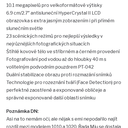
10.1 megapixelů pro velkoformátové výtisky
6.9 cm/2.7″ antisluneční HyperCrystal II LCD
obrazovka s extra jasným zobrazením i při přímém
slunečním světle
23 scénických režimů pro nejlepší výsledky v
nejrůznějších fotografických situacích
Štíhlé kovové tělo ve stříbrném a černém provedení
Fotografování pod vodou až do hloubky 40 m s
volitelným podvodním pouzdrem PT-042
Duální stabilizace obrazu proti rozmazání snímků
Technologie pro rozeznání tváří (Face Detection) pro
perfektně zaostřené a exponované obličeje a
správně exponované další oblasti snímku
Poznámka DN:
Asi na to nemám oči, ale nějak s emi nepodařilo najít
rozdíl mezi modelem 1010 a 1020. Řada Mju se dostala