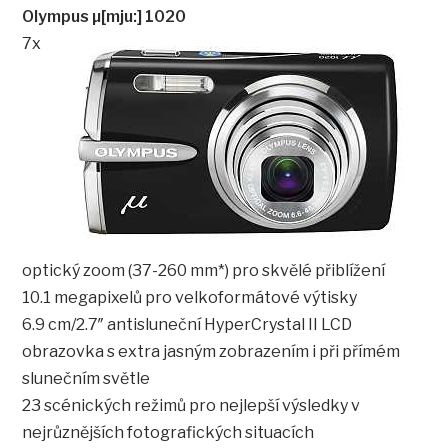
Olympus µ[mju:] 1020
7x
optický zoom (37-260 mm*) pro skvělé přiblížení
10.1 megapixelů pro velkoformátové výtisky
6.9 cm/2.7″ antisluneční HyperCrystal II LCD
obrazovka s extra jasným zobrazením i při přímém
slunečním světle
23 scénických režimů pro nejlepší výsledky v
nejrůznějších fotografických situacích