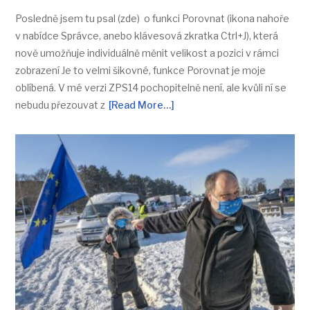
Posledně jsem tu psal (zde) o funkci Porovnat (ikona nahoře
v nabídce Správce, anebo klávesová zkratka Ctrl+J), která
nově umožňuje individuálně měnit velikost a pozici v rámci
zobrazení Je to velmi šikovné, funkce Porovnat je moje
oblíbená. V mé verzi ZPS14 pochopitelně není, ale kvůli ní se
nebudu přezouvat z
[Read More…]