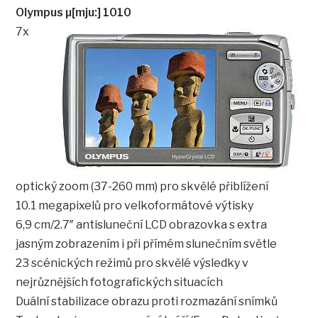
Olympus µ[mju:] 1010
7x
optický zoom (37-260 mm) pro skvělé přiblížení
10.1 megapixelů pro velkoformátové výtisky
6,9 cm/2.7″ antisluneční LCD obrazovka s extra
jasným zobrazením i při přímém slunečním světle
23 scénických režimů pro skvělé výsledky v
nejrůznějších fotografických situacích
Duální stabilizace obrazu proti rozmazání snímků