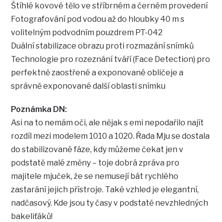
Štíhlé kovové tělo ve stříbrném a černém provedení
Fotografování pod vodou až do hloubky 40 m s
volitelným podvodním pouzdrem PT-042
Duální stabilizace obrazu proti rozmazání snímků
Technologie pro rozeznání tváří (Face Detection) pro
perfektně zaostřené a exponované obličeje a
správně exponované další oblasti snímku
Poznámka DN:
Asi na to nemám oči, ale nějak s emi nepodařilo najít
rozdíl mezi modelem 1010 a 1020. Řada Mju se dostala
do stabilizované fáze, kdy můžeme čekat jen v
podstatě malé změny – toje dobrá zpráva pro
majitele mjuček, že se nemusejí bát rychlého
zastarání jejich přístroje. Také vzhled je elegantní,
nadčasový. Kde jsou ty časy v podstatě nevzhledných
bakeliťáků!