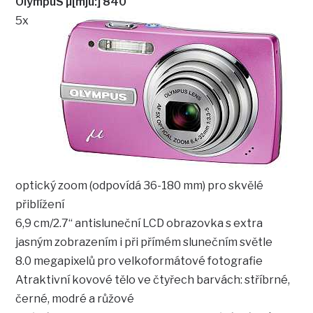
OlympuS µ[mju:] 840
5x
optický zoom (odpovídá 36-180 mm) pro skvělé
přiblížení
6,9 cm/2.7“ antisluneční LCD obrazovka s extra
jasným zobrazením i při přímém slunečním světle
8.0 megapixelů pro velkoformátové fotografie
Atraktivní kovové tělo ve čtyřech barvách: stříbrné,
černé, modré a růžové