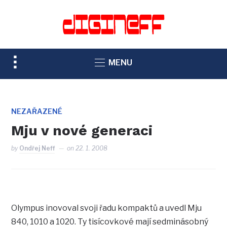
TOGGLE
MENU
SIDEBAR
&
NAVIGATION
NEZAŘAZENÉ
Mju v nové generaci
by
Ondřej Neff
on
22. 1. 2008
Olympus inovoval svoji řadu kompaktů a uvedl Mju
840, 1010 a 1020. Ty tisícovkové mají sedminásobný