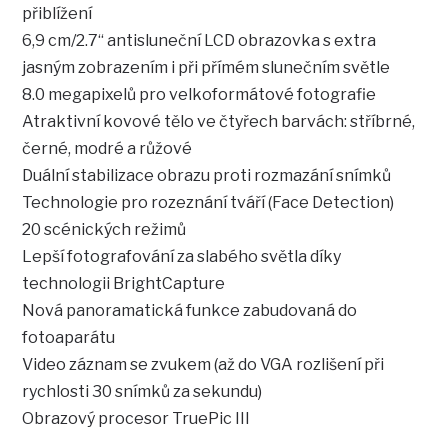
přiblížení
6,9 cm/2.7“ antisluneční LCD obrazovka s extra
jasným zobrazením i při přímém slunečním světle
8.0 megapixelů pro velkoformátové fotografie
Atraktivní kovové tělo ve čtyřech barvách: stříbrné,
černé, modré a růžové
Duální stabilizace obrazu proti rozmazání snímků
Technologie pro rozeznání tváří (Face Detection)
20 scénických režimů
Lepší fotografování za slabého světla díky
technologii BrightCapture
Nová panoramatická funkce zabudovaná do
fotoaparátu
Video záznam se zvukem (až do VGA rozlišení při
rychlosti 30 snímků za sekundu)
Obrazový procesor TruePic III