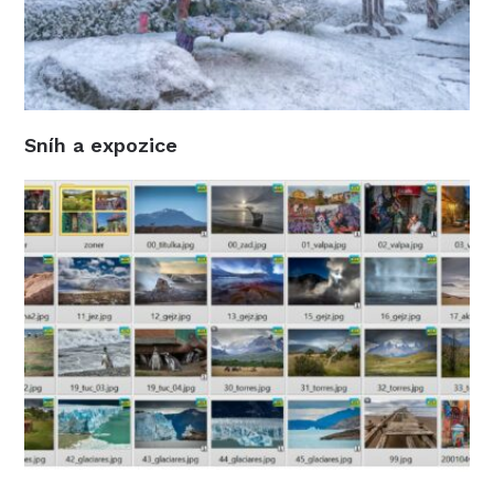
Sníh a expozice