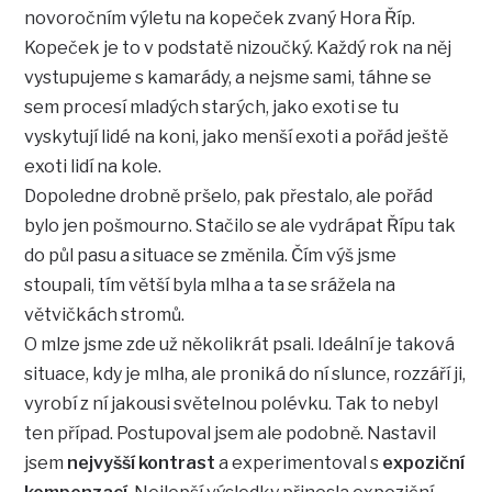
novoročním výletu na kopeček zvaný Hora Říp.
Kopeček je to v podstatě nizoučký. Každý rok na něj
vystupujeme s kamarády, a nejsme sami, táhne se
sem procesí mladých starých, jako exoti se tu
vyskytují lidé na koni, jako menší exoti a pořád ještě
exoti lidí na kole.
Dopoledne drobně pršelo, pak přestalo, ale pořád
bylo jen pošmourno. Stačilo se ale vydrápat Řípu tak
do půl pasu a situace se změnila. Čím výš jsme
stoupali, tím větší byla mlha a ta se srážela na
větvičkách stromů.
O mlze jsme zde už několikrát psali. Ideální je taková
situace, kdy je mlha, ale proniká do ní slunce, rozzáří ji,
vyrobí z ní jakousi světelnou polévku. Tak to nebyl
ten případ. Postupoval jsem ale podobně. Nastavil
jsem
nejvyšší kontrast
a experimentoval s
expoziční