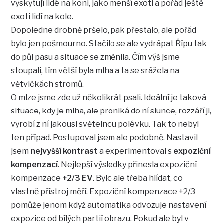
vyskytují lidé na koni, jako menší exoti a pořád ještě
exoti lidí na kole.
Dopoledne drobně pršelo, pak přestalo, ale pořád
bylo jen pošmourno. Stačilo se ale vydrápat Řípu tak
do půl pasu a situace se změnila. Čím výš jsme
stoupali, tím větší byla mlha a ta se srážela na
větvičkách stromů.
O mlze jsme zde už několikrát psali. Ideální je taková
situace, kdy je mlha, ale proniká do ní slunce, rozzáří ji,
vyrobí z ní jakousi světelnou polévku. Tak to nebyl
ten případ. Postupoval jsem ale podobně. Nastavil
jsem
nejvyšší kontrast
a experimentoval s
expoziční
kompenzací
. Nejlepší výsledky přinesla expoziční
kompenzace
+2/3 EV
. Bylo ale třeba hlídat, co
vlastně přístroj měří. Expoziční kompenzace +2/3
pomůže jenom když automatika odvozuje nastavení
expozice od bílých partií obrazu. Pokud ale byl v