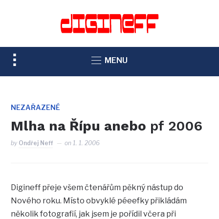
TOGGLE
MENU
SIDEBAR
&
NAVIGATION
NEZAŘAZENÉ
Mlha na Řípu anebo
pf 2006
by
Ondřej Neff
on
1. 1. 2006
Digineff přeje všem čtenářům pěkný nástup do
Nového roku. Místo obvyklé péeefky přikládám
několik fotografií, jak jsem je pořídil včera při