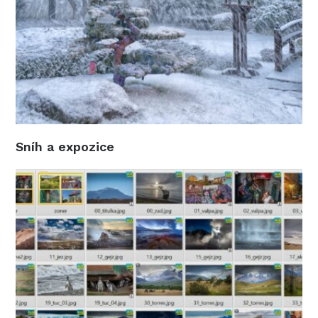
Sníh a expozice