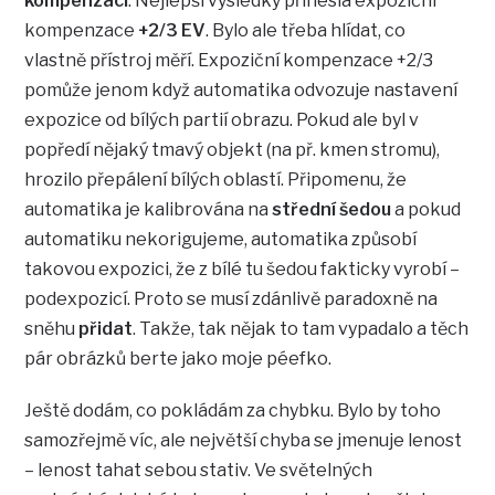
kompenzací
. Nejlepší výsledky přinesla expoziční
kompenzace
+2/3 EV
. Bylo ale třeba hlídat, co
vlastně přístroj měří. Expoziční kompenzace +2/3
pomůže jenom když automatika odvozuje nastavení
expozice od bílých partií obrazu. Pokud ale byl v
popředí nějaký tmavý objekt (na př. kmen stromu),
hrozilo přepálení bílých oblastí. Připomenu, že
automatika je kalibrována na
střední šedou
a pokud
automatiku nekorigujeme, automatika způsobí
takovou expozici, že z bílé tu šedou fakticky vyrobí –
podexpozicí. Proto se musí zdánlivě paradoxně na
sněhu
přidat
. Takže, tak nějak to tam vypadalo a těch
pár obrázků berte jako moje péefko.
Ještě dodám, co pokládám za chybku. Bylo by toho
samozřejmě víc, ale největší chyba se jmenuje lenost
– lenost tahat sebou stativ. Ve světelných