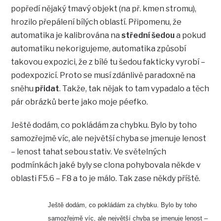
popředí nějaký tmavý objekt (na př. kmen stromu),
hrozilo přepálení bílých oblastí. Připomenu, že
automatika je kalibrována na
střední šedou
a pokud
automatiku nekorigujeme, automatika způsobí
takovou expozici, že z bílé tu šedou fakticky vyrobí –
podexpozicí. Proto se musí zdánlivě paradoxně na
sněhu
přidat
. Takže, tak nějak to tam vypadalo a těch
pár obrázků berte jako moje péefko.
Ještě dodám, co pokládám za chybku. Bylo by toho
samozřejmě víc, ale největší chyba se jmenuje lenost
– lenost tahat sebou stativ. Ve světelných
podmínkách jaké byly se clona pohybovala někde v
oblasti F5.6 – F8 a to je málo. Tak zase někdy příště.
Ještě dodám, co pokládám za chybku. Bylo by toho
samozřejmě víc, ale největší chyba se jmenuje lenost –