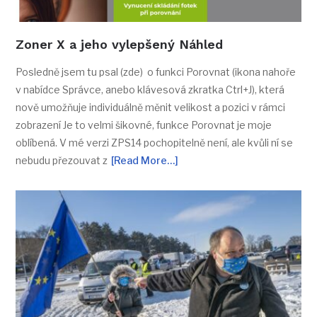
Zoner X a jeho vylepšený Náhled
Posledně jsem tu psal (zde) o funkci Porovnat (ikona nahoře
v nabídce Správce, anebo klávesová zkratka Ctrl+J), která
nově umožňuje individuálně měnit velikost a pozici v rámci
zobrazení Je to velmi šikovné, funkce Porovnat je moje
oblíbená. V mé verzi ZPS14 pochopitelně není, ale kvůli ní se
nebudu přezouvat z
[Read More…]