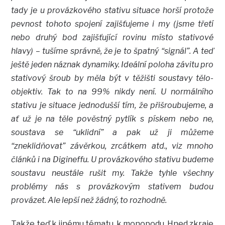
tady je u provázkového stativu situace horší protože
pevnost tohoto spojení zajišťujeme i my (jsme třetí
nebo druhý bod zajišťující rovinu místo stativové
hlavy) – tušíme správně, že je to špatný “signál”. A teď
ještě jeden náznak dynamiky. Ideální poloha závitu pro
stativový šroub by měla být v těžišti soustavy tělo-
objektiv. Tak to na 99% nikdy není. U normálního
stativu je situace jednodušší tím, že přišroubujeme, a
ať už je na těle pověstný pytlík s pískem nebo ne,
soustava se “uklidní” a pak už ji můžeme
“zneklidňovat” závěrkou, zrcátkem atd., viz mnoho
článků i na Digineffu. U provázkového stativu budeme
soustavu neustále rušit my. Takže tyhle všechny
problémy nás s provázkovým stativem budou
provázet. Ale lepší než žádný, to rozhodně.
Takže teď k jinému tématu, k monopodu. Hned zkraje