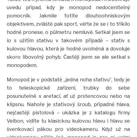
uvedu případ, kdy je monopod nedocenitelný
pomocník. Jakmile fotíte dlouhoohniskovým
objektivem, zvláště pak sport, věřte že se i to tříkilo
hodně pronese, o půlmetru nemluvě. Setkal jsem se
io s užitím stativu v takovém případě – stativ s
kulovou hlavou, která je hodně uvolněná a dovoluje
skoro libovolný pohyb. Častěji jsem se ale setkal s
monopodem.
Monopod je v podstatě „jedna noha stativu“, tedy je
to teleskopické zařízení, trubky do sebe
posunutelné s aretací, ať už prstencovou nebo na
klipsnu. Nahoře je stativový šroub, případně hlava,
nejčastěji pistolová – ukázka je z katalogu firmy
Velbon, vidíte tu klasickou kulovou hlavu i hlavu se
švenkovací pákou pro videokameru. Když už na