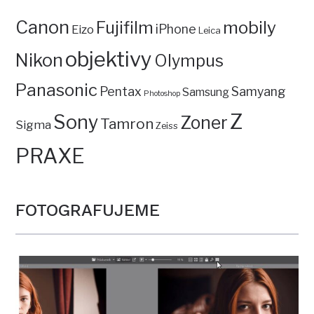
Canon
mobily
Fujifilm
iPhone
Eizo
Leica
objektivy
Nikon
Olympus
Panasonic
Pentax
Samyang
Samsung
Photoshop
Z
Sony
Zoner
Tamron
Sigma
Zeiss
PRAXE
FOTOGRAFUJEME