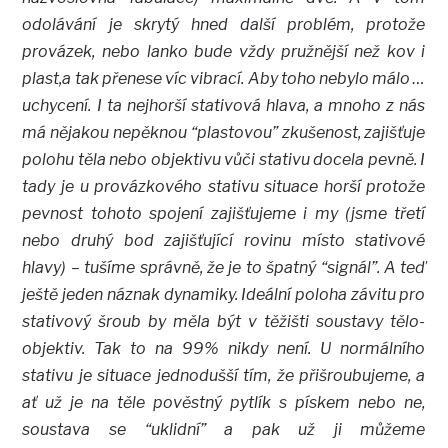
odolávání je skrytý hned další problém, protože
provázek, nebo lanko bude vždy pružnější než kov i
plast,a tak přenese víc vibrací. Aby toho nebylo málo …
uchycení. I ta nejhorší stativová hlava, a mnoho z nás
má nějakou nepěknou “plastovou” zkušenost, zajišťuje
polohu těla nebo objektivu vůči stativu docela pevně. I
tady je u provázkového stativu situace horší protože
pevnost tohoto spojení zajišťujeme i my (jsme třetí
nebo druhý bod zajišťující rovinu místo stativové
hlavy) – tušíme správně, že je to špatný “signál”. A teď
ještě jeden náznak dynamiky. Ideální poloha závitu pro
stativový šroub by měla být v těžišti soustavy tělo-
objektiv. Tak to na 99% nikdy není. U normálního
stativu je situace jednodušší tím, že přišroubujeme, a
ať už je na těle pověstný pytlík s pískem nebo ne,
soustava se “uklidní” a pak už ji můžeme