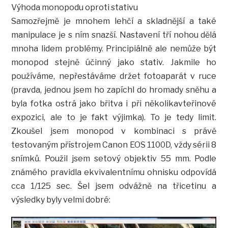
Výhoda monopodu oproti stativu
Samozřejmě je mnohem lehčí a skladnější a také
manipulace je s ním snazší. Nastavení tří nohou dělá
mnoha lidem problémy. Principiálně ale nemůže být
monopod stejně účinný jako stativ. Jakmile ho
používáme, nepřestáváme držet fotoaparát v ruce
(pravda, jednou jsem ho zapíchl do hromady sněhu a
byla fotka ostrá jako břitva i při několikavteřinové
expozici, ale to je fakt výjimka). To je tedy limit.
Zkoušel jsem monopod v kombinaci s právě
testovaným přístrojem Canon EOS 1100D, vždy sérii 8
snímků. Použil jsem setový objektiv 55 mm. Podle
známého pravidla ekvivalentnímu ohnisku odpovídá
cca 1/125 sec. Šel jsem odvážně na třicetinu a
výsledky byly velmi dobré: