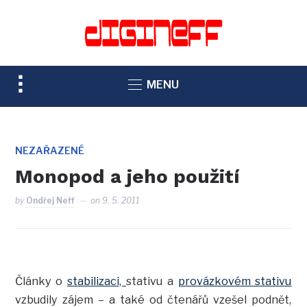
TOGGLE
MENU
SIDEBAR
&
NAVIGATION
NEZAŘAZENÉ
Monopod a jeho použití
by
Ondřej Neff
on
9. 5. 2011
Články o
stabilizaci,
stativu a
provázkovém stativu
vzbudily zájem – a také od čtenářů vzešel podnět,