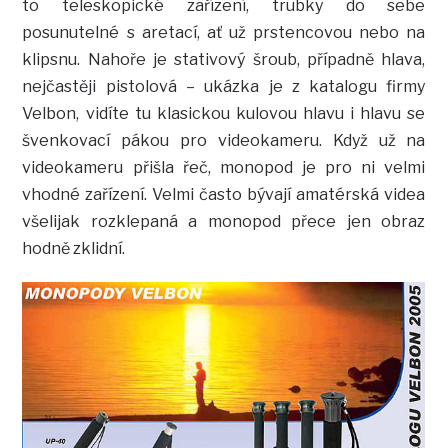
to teleskopické zařízení, trubky do sebe
posunutelné s aretací, ať už prstencovou nebo na
klipsnu. Nahoře je stativový šroub, případně hlava,
nejčastěji pistolová – ukázka je z katalogu firmy
Velbon, vidíte tu klasickou kulovou hlavu i hlavu se
švenkovací pákou pro videokameru. Když už na
videokameru přišla řeč, monopod je pro ni velmi
vhodné zařízení. Velmi často bývají amatérská videa
všelijak rozklepaná a monopod přece jen obraz
hodně zklidní.