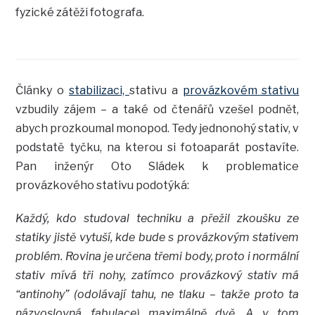
fyzické zátěži fotografa.
Články o
stabilizaci,
stativu a
provázkovém stativu
vzbudily zájem – a také od čtenářů vzešel podnět,
abych prozkoumal monopod. Tedy jednonohý stativ, v
podstatě tyčku, na kterou si fotoaparát postavíte.
Pan inženýr Oto Sládek k problematice
provázkového stativu podotýká:
Každý, kdo studoval techniku a přežil zkoušku ze
statiky jistě vytuší, kde bude s provázkovým stativem
problém. Rovina je určena třemi body, proto i normální
stativ mívá tři nohy, zatímco provázkový stativ má
“antinohy” (odolávají tahu, ne tlaku – takže proto ta
názvoslovná fabulace) maximálně dvě. A v tom