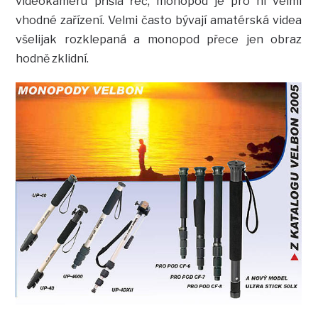
videokameru přišla řeč, monopod je pro ni velmi
vhodné zařízení. Velmi často bývají amatérská videa
všelijak rozklepaná a monopod přece jen obraz
hodně zklidní.