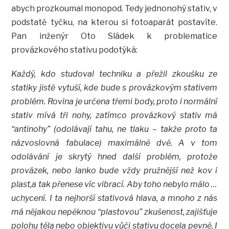
abych prozkoumal monopod. Tedy jednonohý stativ, v
podstatě tyčku, na kterou si fotoaparát postavíte.
Pan inženýr Oto Sládek k problematice
provázkového stativu podotýká:
Každý, kdo studoval techniku a přežil zkoušku ze
statiky jistě vytuší, kde bude s provázkovým stativem
problém. Rovina je určena třemi body, proto i normální
stativ mívá tři nohy, zatímco provázkový stativ má
“antinohy” (odolávají tahu, ne tlaku – takže proto ta
názvoslovná fabulace) maximálně dvě. A v tom
odolávání je skrytý hned další problém, protože
provázek, nebo lanko bude vždy pružnější než kov i
plast,a tak přenese víc vibrací. Aby toho nebylo málo …
uchycení. I ta nejhorší stativová hlava, a mnoho z nás
má nějakou nepěknou “plastovou” zkušenost, zajišťuje
polohu těla nebo objektivu vůči stativu docela pevně. I