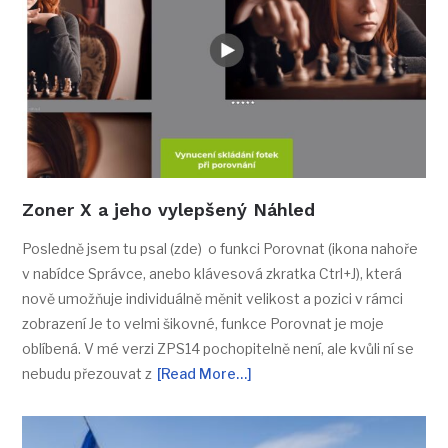
Zoner X a jeho vylepšený Náhled
Posledně jsem tu psal (zde) o funkci Porovnat (ikona nahoře
v nabídce Správce, anebo klávesová zkratka Ctrl+J), která
nově umožňuje individuálně měnit velikost a pozici v rámci
zobrazení Je to velmi šikovné, funkce Porovnat je moje
oblíbená. V mé verzi ZPS14 pochopitelně není, ale kvůli ní se
nebudu přezouvat z
[Read More…]