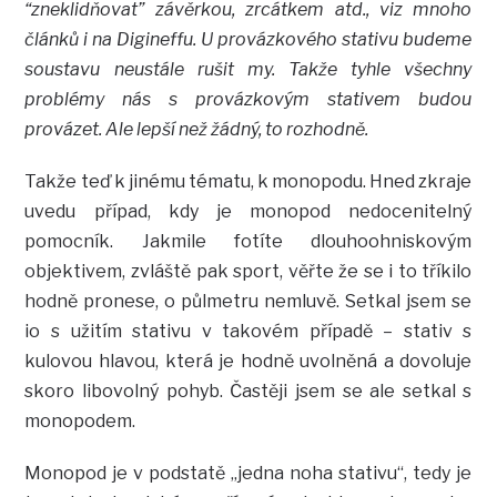
“zneklidňovat” závěrkou, zrcátkem atd., viz mnoho
článků i na Digineffu. U provázkového stativu budeme
soustavu neustále rušit my. Takže tyhle všechny
problémy nás s provázkovým stativem budou
provázet. Ale lepší než žádný, to rozhodně.
Takže teď k jinému tématu, k monopodu. Hned zkraje
uvedu případ, kdy je monopod nedocenitelný
pomocník. Jakmile fotíte dlouhoohniskovým
objektivem, zvláště pak sport, věřte že se i to tříkilo
hodně pronese, o půlmetru nemluvě. Setkal jsem se
io s užitím stativu v takovém případě – stativ s
kulovou hlavou, která je hodně uvolněná a dovoluje
skoro libovolný pohyb. Častěji jsem se ale setkal s
monopodem.
Monopod je v podstatě „jedna noha stativu“, tedy je