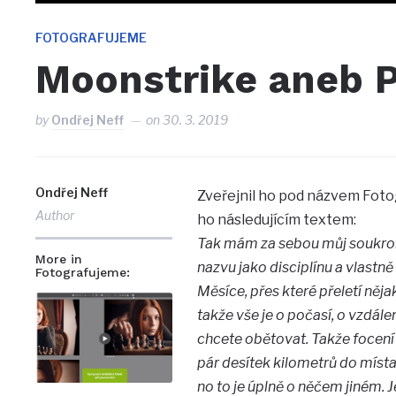
FOTOGRAFUJEME
Moonstrike aneb 
by
Ondřej Neff
on
30. 3. 2019
Ondřej Neff
Zveřejnil ho pod názvem Foto
Author
ho následujícím textem:
Tak mám za sebou můj soukromý 
More in
nazvu jako disciplínu a vlastně
Fotografujeme:
Měsíce, přes které přeletí něja
takže vše je o počasí, o vzdálen
chcete obětovat. Takže focení 
pár desítek kilometrů do místa
no to je úplně o něčem jiném.