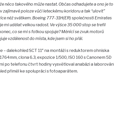
, že něco takového může nastat. Občas odhadujete a ono je to
v zajímavé poloze vůči leteckému koridoru a tak “ulovit”
 více něž svátkem. Boeing 777-31H(ER) společnosti Emirates
e mi udělat velkou radost. Ve výšce 35 000 stop se trefil
onec, co se mi s fotkou spojuje? Měnící se zvuk motorů
ajuje vzdálenost do místa, kde jsem si ho přál.
e – dalekohled SCT 11″ na montáži s reduktorem ohniska
1764mm, clona 6.3, expozice 1/500, ISO 160 s Canonem 5D
r mi po telefonu čtvrt hodiny vysvětloval anabázi a laborován
led přiměl ke spolupráci s fotoaparátem.