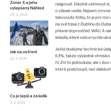
Zoner X a jeho
reagovat. Vlastně všimnout si
vylepšený Náhled
o vlásek vedle. Nejsem zrovna 
20. 3. 2021
takovouto fotku, to je pro mě
na své trase z Dublinu do Dubaj
přesně doprostřed. WAU. A nak
letadla, které velice rychle ukr
Ještě dodejme technické údaj
Jak na ostření
63%, takže výsledné ohnisko 
22. 2. 2021
IV. Zní to jednoduše, ale Libo
které podstoupil, než dalekoh
Co je lepší a za kolik
3. 2. 2021