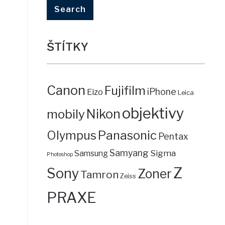
ŠTÍTKY
Canon
Fujifilm
iPhone
Eizo
Leica
objektivy
mobily
Nikon
Panasonic
Olympus
Pentax
Samyang
Sigma
Samsung
Photoshop
Z
Sony
Zoner
Tamron
Zeiss
PRAXE