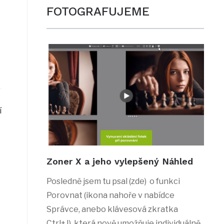
FOTOGRAFUJEME
í
Zoner X a jeho vylepšený Náhled
Posledně jsem tu psal (zde) o funkci
Porovnat (ikona nahoře v nabídce
Správce, anebo klávesová zkratka
Ctrl+J), která nově umožňuje individuálně