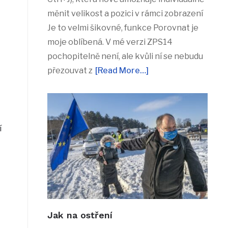
měnit velikost a pozici v rámci zobrazení
Je to velmi šikovné, funkce Porovnat je
moje oblíbená. V mé verzi ZPS14
pochopitelně není, ale kvůli ní se nebudu
přezouvat z
[Read More…]
í
Jak na ostření