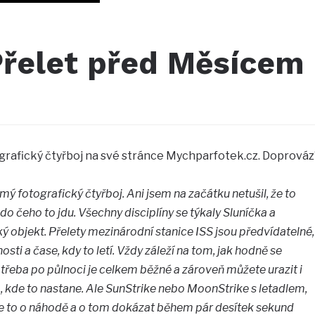
Přelet před Měsícem
grafický čtyřboj na své stránce Mychparfotek.cz. Doprováz
fotografický čtyřboj. Ani jsem na začátku netušil, že to
 do čeho to jdu. Všechny disciplíny se týkaly Sluníčka a
ký objekt. Přelety mezinárodní stanice ISS jsou předvídatelné,
osti a čase, kdy to letí. Vždy záleží na tom, jak hodně se
třeba po půlnoci je celkem běžné a zároveň můžete urazit i
, kde to nastane. Ale SunStrike nebo MoonStrike s letadlem,
 Je to o náhodě a o tom dokázat během pár desítek sekund