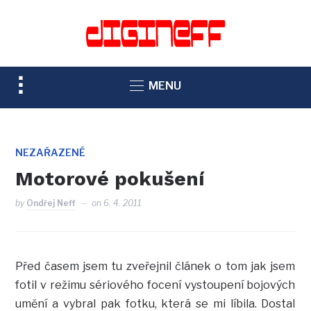
TOGGLE
MENU
SIDEBAR
&
NAVIGATION
NEZAŘAZENÉ
Motorové pokušení
by
Ondřej Neff
on
6. 4. 2011
Před časem jsem tu zveřejnil článek o tom jak jsem
fotil v režimu sériového focení vystoupení bojových
umění a vybral pak fotku, která se mi líbila. Dostal