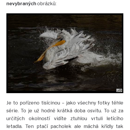
nevybraných
obrázků:
Je to pořízeno tisícinou – jako všechny fotky téhle
série. To je už hodně krátká doba osvitu. To už za
určitých okolností vidíte ztuhlou vrtuli letícího
letadla. Ten ptačí pacholek ale máchá křídly tak