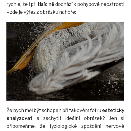
rychle, že i při
tisícině
dochází k pohybové neostrosti
– zde je výřez z obrázku nahoře:
Že bych měl být schopen při takovém fofru
esteticky
analyzovat
a zachytit ideální obrázek? Jen si
připomeňme, že fyziologické zpoždění nervové