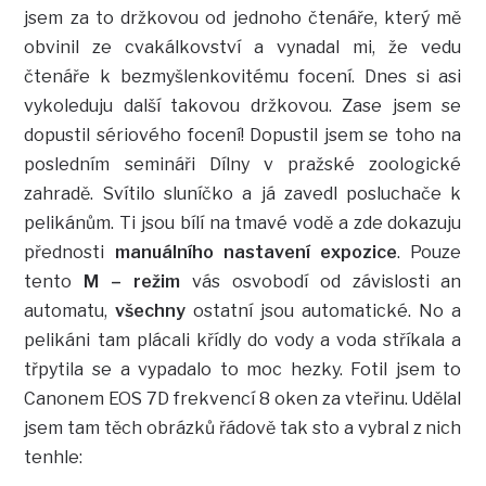
jsem za to držkovou od jednoho čtenáře, který mě
obvinil ze cvakálkovství a vynadal mi, že vedu
čtenáře k bezmyšlenkovitému focení. Dnes si asi
vykoleduju další takovou držkovou. Zase jsem se
dopustil sériového focení! Dopustil jsem se toho na
posledním semináři Dílny v pražské zoologické
zahradě. Svítilo sluníčko a já zavedl posluchače k
pelikánům. Ti jsou bílí na tmavé vodě a zde dokazuju
přednosti
manuálního nastavení expozice
. Pouze
tento
M – režim
vás osvobodí od závislosti an
automatu,
všechny
ostatní jsou automatické. No a
pelikáni tam plácali křídly do vody a voda stříkala a
třpytila se a vypadalo to moc hezky. Fotil jsem to
Canonem EOS 7D frekvencí 8 oken za vteřinu. Udělal
jsem tam těch obrázků řádově tak sto a vybral z nich
tenhle: