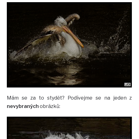
Mám se za to stydět? Podívejme se na jeden z
nevybraných
obrázků: