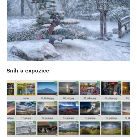
Sníh a expozice