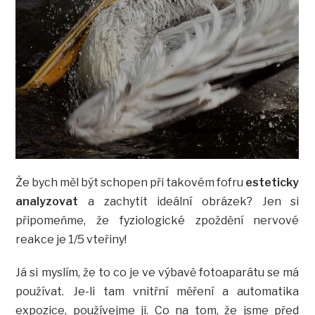
Že bych měl být schopen při takovém fofru
esteticky
analyzovat
a zachytit ideální obrázek? Jen si
připomeňme, že fyziologické zpoždění nervové
reakce je 1/5 vteřiny!
Já si myslím, že to co je ve výbavě fotoaparátu se má
používat. Je-li tam vnitřní měření a automatika
expozice, používejme ji. Co na tom, že jsme před