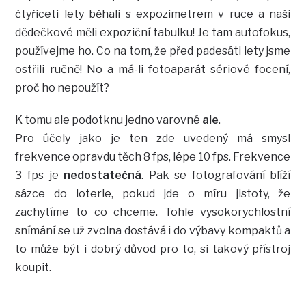
čtyřiceti lety běhali s expozimetrem v ruce a naši
dědečkové měli expoziční tabulku! Je tam autofokus,
používejme ho. Co na tom, že před padesáti lety jsme
ostřili ručně! No a má-li fotoaparát sériové focení,
proč ho nepoužít?
K tomu ale podotknu jedno varovné
ale
.
Pro účely jako je ten zde uvedený má smysl
frekvence opravdu těch 8 fps, lépe 10 fps. Frekvence
3 fps je
nedostatečná
. Pak se fotografování blíží
sázce do loterie, pokud jde o míru jistoty, že
zachytíme to co chceme. Tohle vysokorychlostní
snímání se už zvolna dostává i do výbavy kompaktů a
to může být i dobrý důvod pro to, si takový přístroj
koupit.