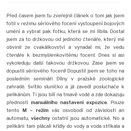
Před časem jsem tu zveřejnil článek o tom jak jsem
fotil v režimu sériového focení vystoupení bojových
umění a vybral pak fotku, která se mi líbila. Dostal
jsem za to držkovou od jednoho čtenáře, který mě
obvinil ze cvakálkovství a vynadal mi, že vedu
čtenáře k bezmyšlenkovitému focení. Dnes si asi
vykoleduju další takovou držkovou. Zase jsem se
dopustil sériového focení! Dopustil jsem se toho na
posledním semináři Dílny v pražské zoologické
zahradě. Svítilo sluníčko a já zavedl posluchače k
pelikánům. Ti jsou bílí na tmavé vodě a zde dokazuju
přednosti
manuálního nastavení expozice
. Pouze
tento
M – režim
vás osvobodí od závislosti an
automatu,
všechny
ostatní jsou automatické. No a
pelikáni tam plácali křídly do vody a voda stříkala a