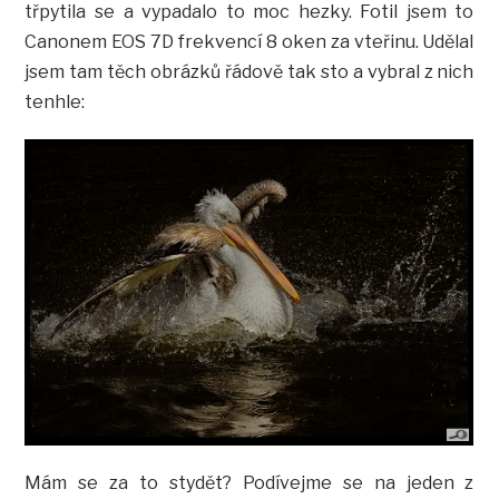
třpytila se a vypadalo to moc hezky. Fotil jsem to
Canonem EOS 7D frekvencí 8 oken za vteřinu. Udělal
jsem tam těch obrázků řádově tak sto a vybral z nich
tenhle:
Mám se za to stydět? Podívejme se na jeden z