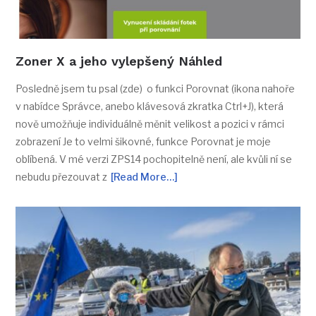
Zoner X a jeho vylepšený Náhled
Posledně jsem tu psal (zde) o funkci Porovnat (ikona nahoře
v nabídce Správce, anebo klávesová zkratka Ctrl+J), která
nově umožňuje individuálně měnit velikost a pozici v rámci
zobrazení Je to velmi šikovné, funkce Porovnat je moje
oblíbená. V mé verzi ZPS14 pochopitelně není, ale kvůli ní se
nebudu přezouvat z
[Read More…]