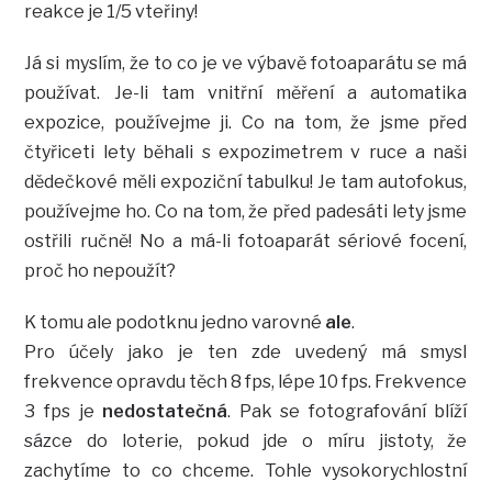
reakce je 1/5 vteřiny!
Já si myslím, že to co je ve výbavě fotoaparátu se má
používat. Je-li tam vnitřní měření a automatika
expozice, používejme ji. Co na tom, že jsme před
čtyřiceti lety běhali s expozimetrem v ruce a naši
dědečkové měli expoziční tabulku! Je tam autofokus,
používejme ho. Co na tom, že před padesáti lety jsme
ostřili ručně! No a má-li fotoaparát sériové focení,
proč ho nepoužít?
K tomu ale podotknu jedno varovné
ale
.
Pro účely jako je ten zde uvedený má smysl
frekvence opravdu těch 8 fps, lépe 10 fps. Frekvence
3 fps je
nedostatečná
. Pak se fotografování blíží
sázce do loterie, pokud jde o míru jistoty, že
zachytíme to co chceme. Tohle vysokorychlostní