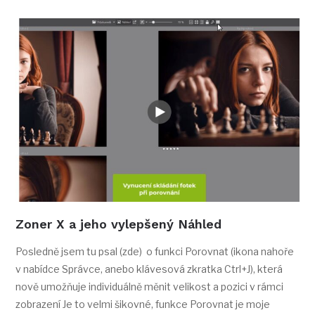
Zoner X a jeho vylepšený Náhled
Posledně jsem tu psal (zde) o funkci Porovnat (ikona nahoře
v nabídce Správce, anebo klávesová zkratka Ctrl+J), která
nově umožňuje individuálně měnit velikost a pozici v rámci
zobrazení Je to velmi šikovné, funkce Porovnat je moje