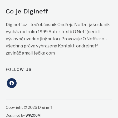
Co je Digineff
Digineff.cz - teď občasník Ondřeje Neffa - jako deník
vychází od roku 1999 Autor textů O.Neff (není-li
výslovně uveden jiný autor). Provozuje O.Neff s.r.o. -
všechna práva vyhrazena Kontakt: ondrejneff
zavináč gmail tečka com
FOLLOW US
facebook
Copyright © 2026 Digineff
Designed by
WPZOOM