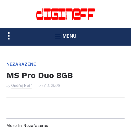
TOGGLE
MENU
SIDEBAR
&
NAVIGATION
NEZAŘAZENÉ
MS Pro Duo 8GB
by
Ondřej Neff
on
7. 1. 2006
More in Nezařazené: