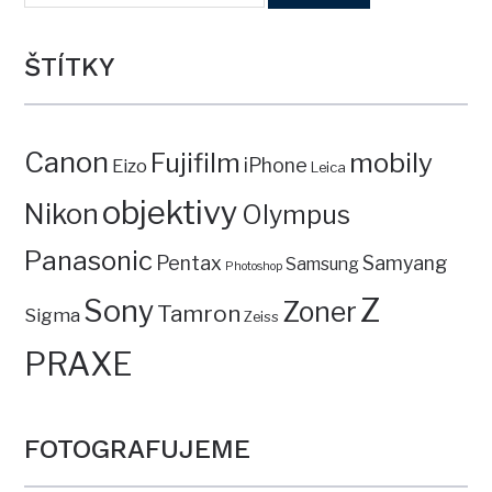
ŠTÍTKY
Canon
mobily
Fujifilm
iPhone
Eizo
Leica
objektivy
Nikon
Olympus
Panasonic
Pentax
Samyang
Samsung
Photoshop
Z
Sony
Zoner
Tamron
Sigma
Zeiss
PRAXE
FOTOGRAFUJEME