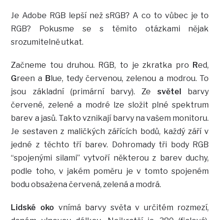
Je Adobe RGB lepší než sRGB? A co to vůbec je to
RGB? Pokusme se s těmito otázkami nějak
srozumitelně utkat.
Začneme tou druhou. RGB, to je zkratka pro
R
ed,
G
reen a
B
lue, tedy červenou, zelenou a modrou. To
jsou základní (primární barvy). Ze
světel
barvy
červené, zelené a modré lze složit plné spektrum
barev a jasů. Takto vznikají barvy na vašem monitoru.
Je sestaven z maličkých zářících bodů, každý září v
jedné z těchto tří barev. Dohromady tři body RGB
“spojenými silami” vytvoří některou z barev duchy,
podle toho, v jakém poměru je v tomto spojeném
bodu obsažena červená, zelená a modrá.
Lidské oko
vnímá barvy světa v určitém rozmezí,