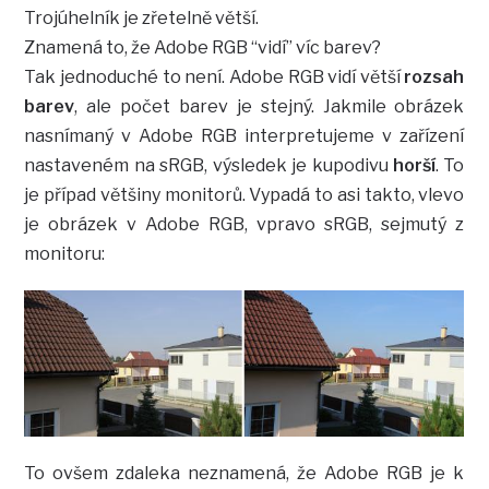
Trojúhelník je zřetelně větší.
Znamená to, že Adobe RGB “vidí” víc barev?
Tak jednoduché to není. Adobe RGB vidí větší
rozsah
barev
, ale počet barev je stejný. Jakmile obrázek
nasnímaný v Adobe RGB interpretujeme v zařízení
nastaveném na sRGB, výsledek je kupodivu
horší
. To
je případ většiny monitorů. Vypadá to asi takto, vlevo
je obrázek v Adobe RGB, vpravo sRGB, sejmutý z
monitoru:
To ovšem zdaleka neznamená, že Adobe RGB je k