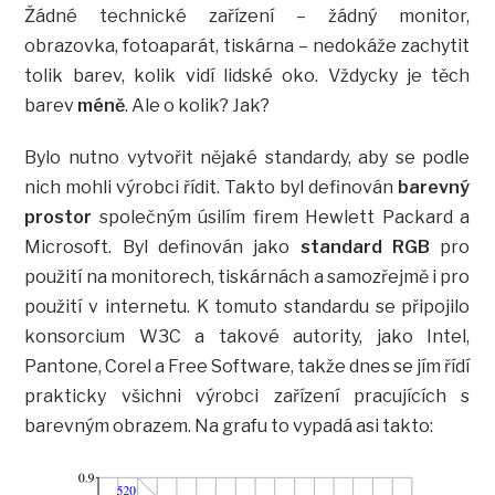
Žádné technické zařízení – žádný monitor,
obrazovka, fotoaparát, tiskárna – nedokáže zachytit
tolik barev, kolik vidí lidské oko. Vždycky je těch
barev
méně
. Ale o kolik? Jak?
Bylo nutno vytvořit nějaké standardy, aby se podle
nich mohli výrobci řídit. Takto byl definován
barevný
prostor
společným úsilím firem Hewlett Packard a
Microsoft. Byl definován jako
standard RGB
pro
použití na monitorech, tiskárnách a samozřejmě i pro
použití v internetu. K tomuto standardu se připojilo
konsorcium W3C a takové autority, jako Intel,
Pantone, Corel a Free Software, takže dnes se jím řídí
prakticky všichni výrobci zařízení pracujících s
barevným obrazem. Na grafu to vypadá asi takto: