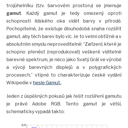
trojúhelníku (tzv. barvovém prostoru) se jmenuje
gamut
. Každý gamut je tedy omezený oproti
schopnosti lidského oka vidět barvy v přírodě.
Pochopitelně, že existuje dlouhodobá snaha rozšířit
gamut, aby těch barev bylo víc. Je to velmi obtížné a v
absolutním smyslu neproveditelné: “Zařízení, které je
schopno přenést (reprodukovat) veškeré viditelné
barevné spektrum, je něco jako Svatý Grál ve výrobě
a vývoji barevných displejů a v polygrafických
procesech,” vtipně to charakterizuje české vydání
Wikipedie v
hesle Gamut.
.
Jeden z úspěšných pokusů jak řešit rozšíření gamutu
je právě Adobe RGB. Tento gamut je větší,
schematicky vypadá takto: