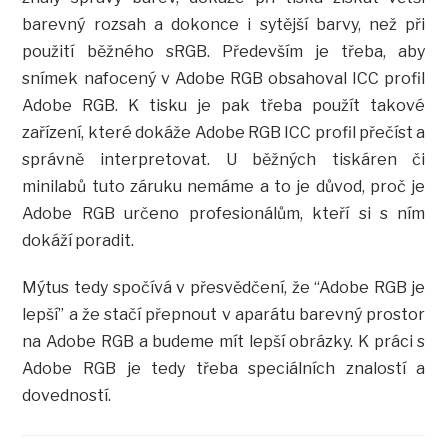
barevný rozsah a dokonce i sytější barvy, než při
použití běžného sRGB. Především je třeba, aby
snímek nafocený v Adobe RGB obsahoval ICC profil
Adobe RGB. K tisku je pak třeba použít takové
zařízení, které dokáže Adobe RGB ICC profil přečíst a
správně interpretovat. U běžných tiskáren či
minilabů tuto záruku nemáme a to je důvod, proč je
Adobe RGB určeno profesionálům, kteří si s ním
dokáží poradit.
Mýtus tedy spočívá v přesvědčení, že “Adobe RGB je
lepší” a že stačí přepnout v aparátu barevný prostor
na Adobe RGB a budeme mít lepší obrázky. K práci s
Adobe RGB je tedy třeba speciálních znalostí a
dovedností.