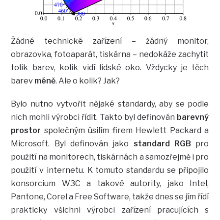
Žádné technické zařízení – žádný monitor,
obrazovka, fotoaparát, tiskárna – nedokáže zachytit
tolik barev, kolik vidí lidské oko. Vždycky je těch
barev
méně
. Ale o kolik? Jak?
Bylo nutno vytvořit nějaké standardy, aby se podle
nich mohli výrobci řídit. Takto byl definován
barevný
prostor
společným úsilím firem Hewlett Packard a
Microsoft. Byl definován jako
standard RGB
pro
použití na monitorech, tiskárnách a samozřejmě i pro
použití v internetu. K tomuto standardu se připojilo
konsorcium W3C a takové autority, jako Intel,
Pantone, Corel a Free Software, takže dnes se jím řídí
prakticky všichni výrobci zařízení pracujících s