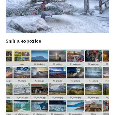
Sníh a expozice