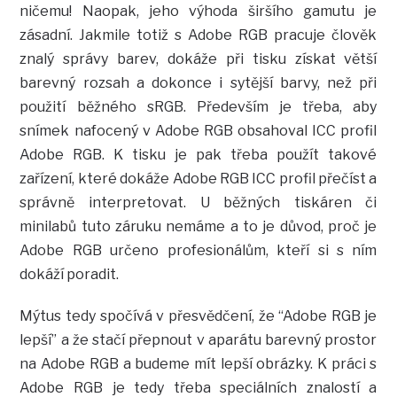
ničemu! Naopak, jeho výhoda širšího gamutu je
zásadní. Jakmile totiž s Adobe RGB pracuje člověk
znalý správy barev, dokáže při tisku získat větší
barevný rozsah a dokonce i sytější barvy, než při
použití běžného sRGB. Především je třeba, aby
snímek nafocený v Adobe RGB obsahoval ICC profil
Adobe RGB. K tisku je pak třeba použít takové
zařízení, které dokáže Adobe RGB ICC profil přečíst a
správně interpretovat. U běžných tiskáren či
minilabů tuto záruku nemáme a to je důvod, proč je
Adobe RGB určeno profesionálům, kteří si s ním
dokáží poradit.
Mýtus tedy spočívá v přesvědčení, že “Adobe RGB je
lepší” a že stačí přepnout v aparátu barevný prostor
na Adobe RGB a budeme mít lepší obrázky. K práci s
Adobe RGB je tedy třeba speciálních znalostí a