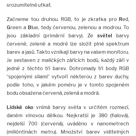
srozumitelně utkat.
Začneme tou druhou. RGB, to je zkratka pro
R
ed,
G
reen a
B
lue, tedy červenou, zelenou a modrou. To
jsou základní (primární barvy). Ze
světel
barvy
červené, zelené a modré lze složit plné spektrum
barev a jasů. Takto vznikají barvy na vašem monitoru.
Je sestaven z maličkých zářících bodů, každý září v
jedné z těchto tří barev. Dohromady tři body RGB
“spojenými silami” vytvoří některou z barev duchy,
podle toho, v jakém poměru je v tomto spojeném
bodu obsažena červená, zelená a modrá.
Lidské oko
vnímá barvy světa v určitém rozmezí,
daném vlnovou délkou. Nejkratší je 380 (fialová),
nejdelší 700 (červená), uváděno v nanometrech
(milióntinách metru). Množství barev viditelných