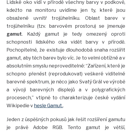
Lidské oko vidí v přírodě všechny barvy v podkově,
kdežto na monitoru uvidíme jen ty, které jsou
obsažené uvnitř trojúhelníku. Oblast barev v
trojúhelníku (tzv. barvovém prostoru) se jmenuje
gamut
. Každý gamut je tedy omezený oproti
schopnosti lidského oka vidět barvy v přírodě.
Pochopitelně, že existuje dlouhodobá snaha rozšířit
gamut, aby těch barev bylo víc. Je to velmi obtížné a v
absolutním smyslu neproveditelné: “Zařízení, které je
schopno přenést (reprodukovat) veškeré viditelné
barevné spektrum, je něco jako Svatý Grál ve výrobě
a vývoji barevných displejů a v polygrafických
procesech,” vtipně to charakterizuje české vydání
Wikipedie v
hesle Gamut.
.
Jeden z úspěšných pokusů jak řešit rozšíření gamutu
je právě Adobe RGB. Tento gamut je větší,