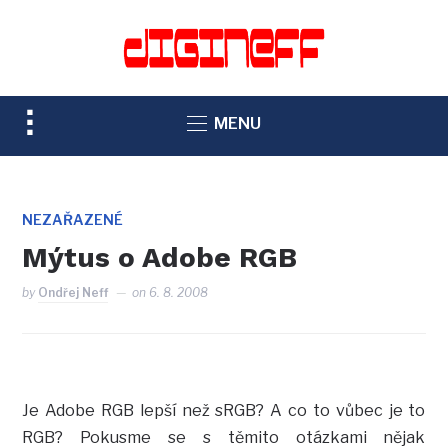
TOGGLE
MENU
SIDEBAR
&
NAVIGATION
NEZAŘAZENÉ
Mýtus o Adobe RGB
by
Ondřej Neff
on
6. 8. 2008
Je Adobe RGB lepší než sRGB? A co to vůbec je to
RGB? Pokusme se s těmito otázkami nějak