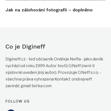
Jak na zálohování fotografií – doplněno
Co je Digineff
Digineff.cz - teď občasník Ondřeje Neffa - jako deník
vychází od roku 1999 Autor textů O.Neff (není-li
výslovně uveden jiný autor). Provozuje O.Neff s.r.o. -
všechna práva vyhrazena Kontakt: ondrejneff
zavináč gmail tečka com
FOLLOW US