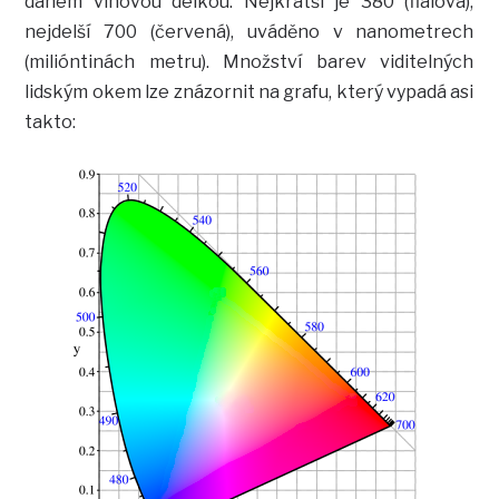
daném vlnovou délkou. Nejkratší je 380 (fialová),
nejdelší 700 (červená), uváděno v nanometrech
(milióntinách metru). Množství barev viditelných
lidským okem lze znázornit na grafu, který vypadá asi
takto: