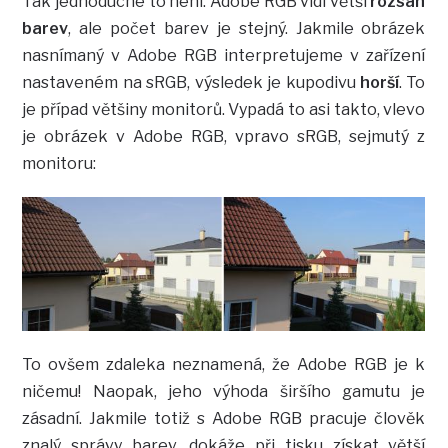
Tak jednoduché to není. Adobe RGB vidí větší
rozsah
barev
, ale počet barev je stejný. Jakmile obrázek
nasnímaný v Adobe RGB interpretujeme v zařízení
nastaveném na sRGB, výsledek je kupodivu
horší
. To
je případ většiny monitorů. Vypadá to asi takto, vlevo
je obrázek v Adobe RGB, vpravo sRGB, sejmutý z
monitoru:
To ovšem zdaleka neznamená, že Adobe RGB je k
ničemu! Naopak, jeho výhoda širšího gamutu je
zásadní. Jakmile totiž s Adobe RGB pracuje člověk
znalý správy barev, dokáže při tisku získat větší