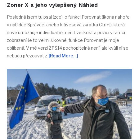
Zoner X a jeho vylepšený Náhled
Posledně jsem tu psal (zde) o funkci Porovnat (ikona nahoře
v nabídce Správce, anebo klávesová zkratka Ctrl+J), která
nově umožňuje individuálně měnit velikost a pozici v rámci
zobrazení Je to velmi šikovné, funkce Porovnat je moje
oblíbená. V mé verzi ZPS14 pochopitelně není, ale kvůli ní se
nebudu přezouvat z
[Read More…]