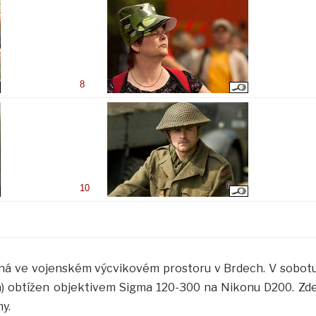
8
10
aná ve vojenském výcvikovém prostoru v Brdech. V sobot
va) obtížen objektivem Sigma 120-300 na Nikonu D200. Zd
y.