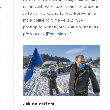
měnit velikost a pozici v rámci zobrazení
í
Je to velmi šikovné, funkce Porovnat je
o
moje oblíbená. V mé verzi ZPS14
a
pochopitelně není, ale kvůli ní se nebudu
u
přezouvat z
[Read More…]
m
á
m
:
e
h
Jak na ostření
e