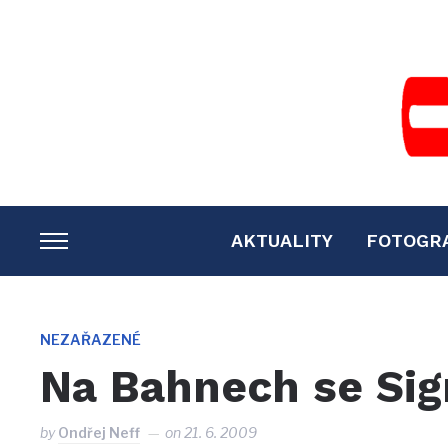
AKTUALITY
FOTOGR
TOGGLE
SIDEBAR
&
NAVIGATION
NEZAŘAZENÉ
Na Bahnech se Si
by
Ondřej Neff
on
21. 6. 2009