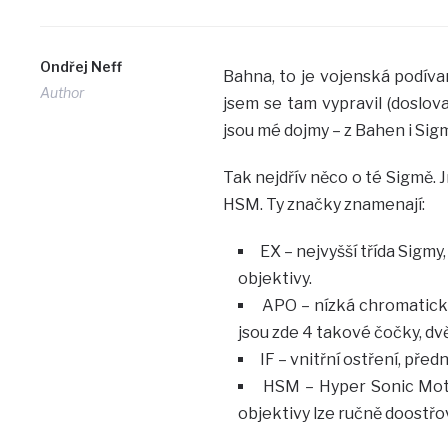
Ondřej Neff
Bahna, to je vojenská podív
Author
jsem se tam vypravil (doslo
jsou mé dojmy – z Bahen i Sigm
Tak nejdřív něco o té Sigmě.
HSM. Ty značky znamenají:
EX – nejvyšší třída Sigm
objektivy.
APO – nízká chromatická
jsou zde 4 takové čočky, dvě 
IF – vnitřní ostření, pře
HSM – Hyper Sonic Motor
objektivy lze ručně doostřov