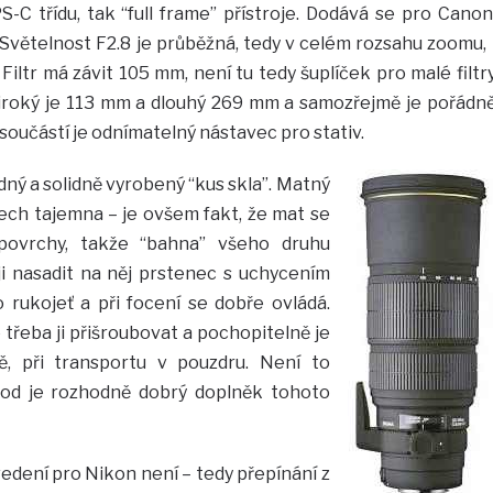
-C třídu, tak “full frame” přístroje. Dodává se pro Canon
Světelnost F2.8 je průběžná, tedy v celém rozsahu zoomu, 
 Filtr má závit 105 mm, není tu tedy šuplíček pro malé filtr
Široký je 113 mm a dlouhý 269 mm a samozřejmě je pořádn
 součástí je odnímatelný nástavec pro stativ.
dný a solidně vyrobený “kus skla”. Matný
ch tajemna – je ovšem fakt, že mat se
 povrchy, takže “bahna” všeho druhu
ji nasadit na něj prstenec s uchycením
o rukojeť a při focení se dobře ovládá.
e třeba ji přišroubovat a pochopitelně je
ě, při transportu v pouzdru. Není to
od je rozhodně dobrý doplněk tohoto
edení pro Nikon není – tedy přepínání z