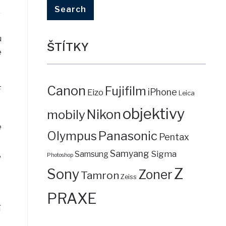
u
ŠTÍTKY
e
Canon
Fujifilm
F
iPhone
Eizo
Leica
objektivy
mobily
Nikon
é
Panasonic
Olympus
Pentax
Samyang
Sigma
,
Samsung
Photoshop
Z
Sony
Zoner
Tamron
Zeiss
PRAXE
é
í