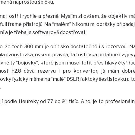
amená naprostou špičku.
l, ostřil rychle a přesně. Myslím si ovšem, že objektiv m
full frame přístrojů. Na “malém” Nikonu mi obrázky připadaj
tní a je třeba je softwarově doostřovat.
o, že těch 300 mm je ohnisko dostatečné i s rezervou. N
a dvoustovka, ovšem, pravda, ta třístovka přitáhne i výjev
ně ty “bojovky”, které jsem musel fotit přes hlavy čtyř řa
nost F2.8 dává rezervu i pro konvertor, já mám dobr
ístovky fyzicky máme na “malé” DSLR faktcky šestistovku a t
.
í podle Heureky od 77 do 91 tisíc. Ano, je to profesionáln