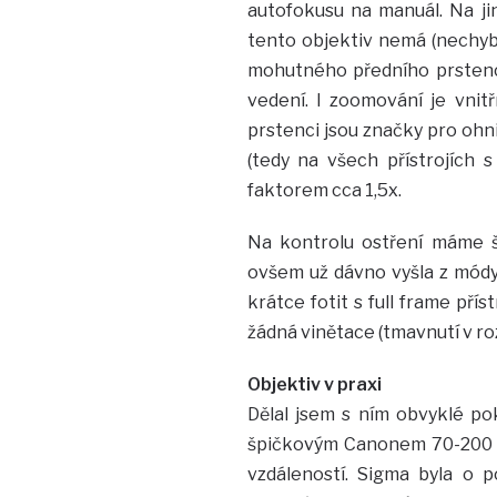
autofokusu na manuál. Na jin
tento objektiv nemá (nechybě
mohutného předního prstence
vedení. I zoomování je vnitř
prstenci jsou značky pro ohn
(tedy na všech přístrojích 
faktorem cca 1,5x.
Na kontrolu ostření máme š
ovšem už dávno vyšla z módy. 
krátce fotit s full frame pří
žádná vinětace (tmavnutí v ro
Objektiv v praxi
Dělal jsem s ním obvyklé po
špičkovým Canonem 70-200 sv
vzdáleností. Sigma byla o 