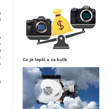
á
í
a
y
d
é
Co je lepší a za kolik
o
í