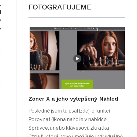
,
FOTOGRAFUJEME
i
y
ě
Zoner X a jeho vylepšený Náhled
Posledně jsem tu psal (zde) o funkci
Porovnat (ikona nahoře v nabídce
Správce, anebo klávesová zkratka
Ctrl+J), která nově umožňuje individuálně