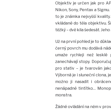
Objektiv je určen jak pro APS
Nikon, Sony, Pentax a Sigmu. 
to je známka nejvyšší kvality.
vkládané do těla objektivu. 
těžký – dvě kila šedesát. Jeho
Už na první pohled je to důkla
černý povrch mu dodává náde
umaže rychleji než lesklé
zanechávají stopy. Doporuču
pro stativ – je tvarován jak
Výborná je i sluneční clona, j
možno ji nasadit i obrácen
nenápadné tintítko… Monop
monstra.
Žádné ovládání na něm v prov