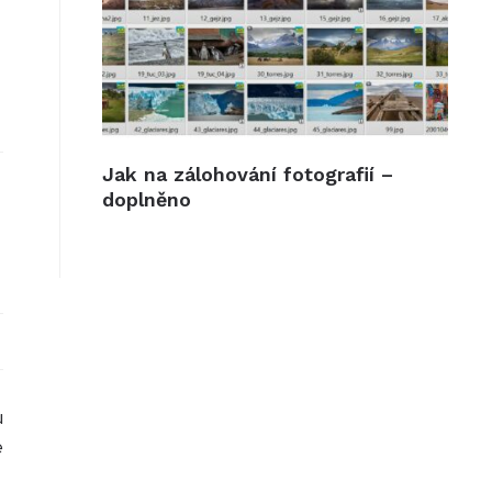
Jak na zálohování fotografií –
doplněno
u
e