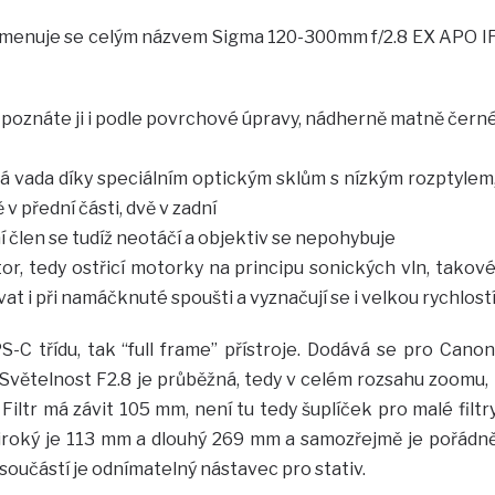
 Jmenuje se celým názvem Sigma 120-300mm f/2.8 EX APO I
y, poznáte ji i podle povrchové úpravy, nádherně matně čern
 vada díky speciálním optickým sklům s nízkým rozptylem
v přední části, dvě v zadní
dní člen se tudíž neotáčí a objektiv se nepohybuje
, tedy ostřicí motorky na principu sonických vln, takov
at i při namáčknuté spoušti a vyznačují se i velkou rychlost
-C třídu, tak “full frame” přístroje. Dodává se pro Canon
Světelnost F2.8 je průběžná, tedy v celém rozsahu zoomu, 
 Filtr má závit 105 mm, není tu tedy šuplíček pro malé filtr
Široký je 113 mm a dlouhý 269 mm a samozřejmě je pořádn
 součástí je odnímatelný nástavec pro stativ.