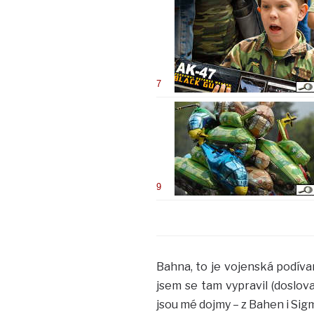
7
9
Bahna, to je vojenská podív
jsem se tam vypravil (doslo
jsou mé dojmy – z Bahen i Sigm