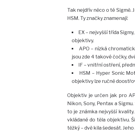
Tak nejdřív něco o té Sigmě.
HSM. Ty značky znamenají:
EX – nejvyšší třída Sigm
objektivy.
APO – nízká chromatická
jsou zde 4 takové čočky, dvě 
IF – vnitřní ostření, pře
HSM – Hyper Sonic Motor
objektivy lze ručně doostřov
Objektiv je určen jak pro APS
Nikon, Sony, Pentax a Sigmu. 
to je známka nejvyšší kvality.
vkládané do těla objektivu. 
těžký – dvě kila šedesát. Jeho