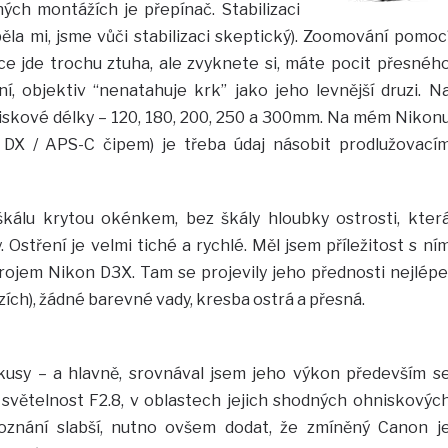
ých montážích je přepínač. Stabilizaci
la mi, jsme vůči stabilizaci skeptický). Zoomování pomoc
 jde trochu ztuha, ale zvyknete si, máte pocit přesnéh
ní, objektiv “nenatahuje krk” jako jeho levnější druzi. N
iskové délky – 120, 180, 200, 250 a 300mm. Na mém Nikon
s DX / APS-C čipem) je třeba údaj násobit prodlužovací
kálu krytou okénkem, bez škály hloubky ostrosti, kter
Ostření je velmi tiché a rychlé. Měl jsem příležitost s ní
strojem Nikon D3X. Tam se projevily jeho přednosti nejlépe
zích), žádné barevné vady, kresba ostrá a přesná.
kusy – a hlavně, srovnával jsem jeho výkon především s
ětelnost F2.8, v oblastech jejich shodných ohniskovýc
poznání slabší, nutno ovšem dodat, že zmíněný Canon j