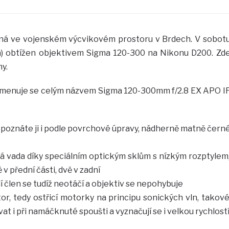
aná ve vojenském výcvikovém prostoru v Brdech. V sobot
va) obtížen objektivem Sigma 120-300 na Nikonu D200. Zd
y.
 Jmenuje se celým názvem Sigma 120-300mm f/2.8 EX APO I
y, poznáte ji i podle povrchové úpravy, nádherně matně čern
 vada díky speciálním optickým sklům s nízkým rozptylem
v přední části, dvě v zadní
dní člen se tudíž neotáčí a objektiv se nepohybuje
, tedy ostřicí motorky na principu sonických vln, takov
at i při namáčknuté spoušti a vyznačují se i velkou rychlost