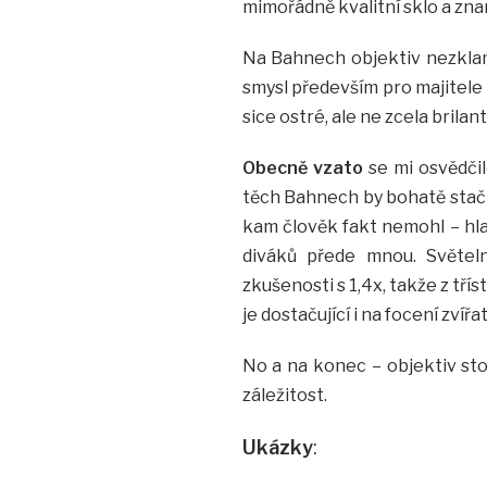
mimořádně kvalitní sklo a zn
Na Bahnech objektiv nezklama
smysl především pro majitele 
sice ostré, ale ne zcela brilan
Obecně vzato
se mi osvědčil
těch Bahnech by bohatě stačil
kam člověk fakt nemohl – hlav
diváků přede mnou. Světel
zkušenosti s 1,4x, takže z tř
je dostačující i na focení zvířat
No a na konec – objektiv stoj
záležitost.
Ukázky
: