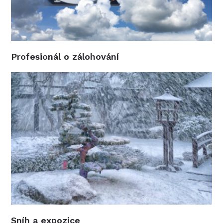
Profesionál o zálohování
Sníh a expozice