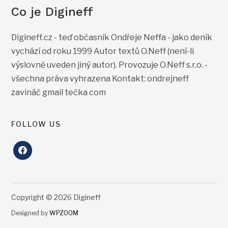
Co je Digineff
Digineff.cz - teď občasník Ondřeje Neffa - jako deník
vychází od roku 1999 Autor textů O.Neff (není-li
výslovně uveden jiný autor). Provozuje O.Neff s.r.o. -
všechna práva vyhrazena Kontakt: ondrejneff
zavináč gmail tečka com
FOLLOW US
facebook
Copyright © 2026 Digineff
Designed by
WPZOOM