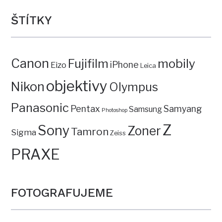
ŠTÍTKY
Canon
mobily
Fujifilm
iPhone
Eizo
Leica
objektivy
Nikon
Olympus
Panasonic
Pentax
Samyang
Samsung
Photoshop
Z
Sony
Zoner
Tamron
Sigma
Zeiss
PRAXE
FOTOGRAFUJEME