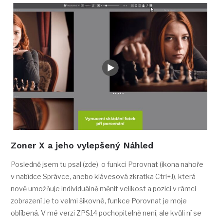
Zoner X a jeho vylepšený Náhled
Posledně jsem tu psal (zde) o funkci Porovnat (ikona nahoře
v nabídce Správce, anebo klávesová zkratka Ctrl+J), která
nově umožňuje individuálně měnit velikost a pozici v rámci
zobrazení Je to velmi šikovné, funkce Porovnat je moje
oblíbená. V mé verzi ZPS14 pochopitelně není, ale kvůli ní se