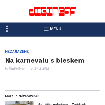
TOGGLE
MENU
SIDEBAR
&
NAVIGATION
NEZAŘAZENÉ
Na karnevalu s bleskem
by
Ondřej Neff
on
17. 2. 2012
More in Nezařazené:
Soutěž v poločase – Začátek