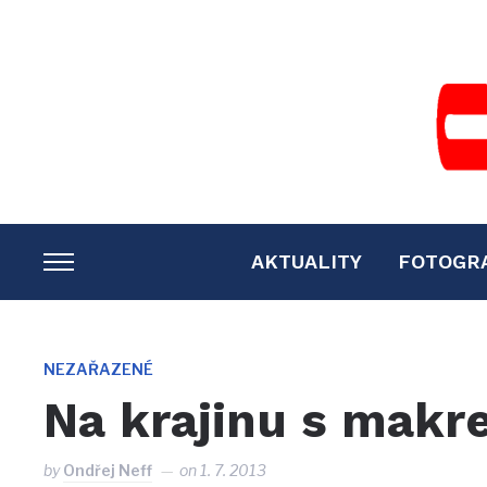
AKTUALITY
FOTOGR
TOGGLE
SIDEBAR
&
NAVIGATION
NEZAŘAZENÉ
Na krajinu s mak
by
Ondřej Neff
on
1. 7. 2013