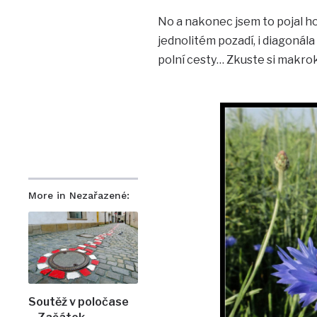
No a nakonec jsem to pojal h
jednolitém pozadí, i diagonál
polní cesty… Zkuste si makrokr
More in Nezařazené:
Soutěž v poločase