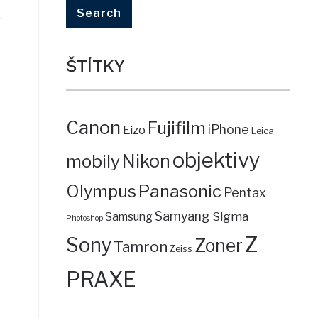
ŠTÍTKY
Canon
Fujifilm
iPhone
Eizo
Leica
objektivy
mobily
Nikon
Panasonic
Olympus
Pentax
Samyang
Sigma
Samsung
Photoshop
Z
Sony
Zoner
Tamron
Zeiss
PRAXE