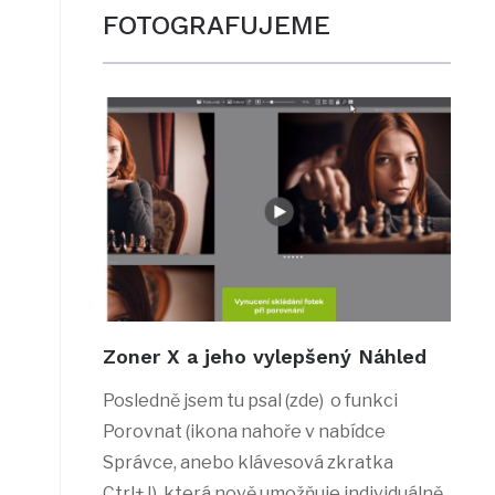
FOTOGRAFUJEME
Zoner X a jeho vylepšený Náhled
Posledně jsem tu psal (zde) o funkci
Porovnat (ikona nahoře v nabídce
Správce, anebo klávesová zkratka
Ctrl+J), která nově umožňuje individuálně