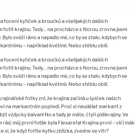
focení kytiček a broučků a všelijakých dalších
ím fotit krajinu. Tedy… na procházce s Norou, zrovna jsem
 Bylo svěží ráno a napadlo mě, co by se stalo, kdybych se
rkantnímu – například květině. Nebo stéblu obilí.
focení kytiček a broučků a všelijakých dalších
ím fotit krajinu. Tedy… na procházce s Norou, zrovna jsem
 Bylo svěží ráno a napadlo mě, co by se stalo, kdybych se
rkantnímu – například květině. Nebo stéblu obilí.
ajinářské fotky zní, že krajina začíná u špiček našich
taví na markantním popředí. Proč si neudělat markant z
t vždycky balvan! No a tady je máte, čtyři pidikrajiny. Ve
ád, můj první foťák byla Flexareta! Krajina první – vlčí mák
te si, že když fotíte kytku zblízka, zvedne se vítr?