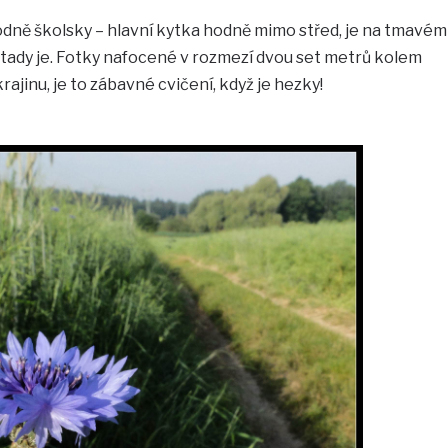
odně školsky – hlavní kytka hodně mimo střed, je na tmavém
a tady je. Fotky nafocené v rozmezí dvou set metrů kolem
ajinu, je to zábavné cvičení, když je hezky!