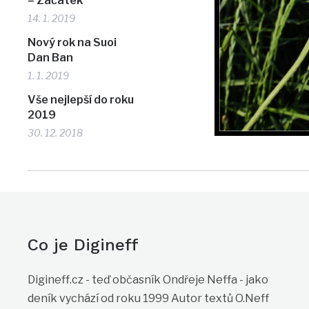
– Začátek
14. 1. 2019
Nový rok na Suoi
Dan Ban
1. 1. 2019
Vše nejlepší do roku
2019
30. 12. 2018
Co je Digineff
Digineff.cz - teď občasník Ondřeje Neffa - jako
deník vychází od roku 1999 Autor textů O.Neff