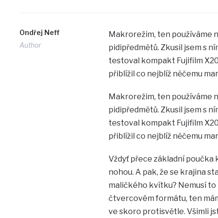
Ondřej Neff
Makrorežim, ten používáme na 
Author
pidipředmětů. Zkusil jsem s n
testoval kompakt Fujifilm X20.
přiblížil co nejblíž něčemu ma
Makrorežim, ten používáme na 
pidipředmětů. Zkusil jsem s n
testoval kompakt Fujifilm X20.
přiblížil co nejblíž něčemu ma
Vždyť přece základní poučka kr
nohou. A pak, že se krajina s
maličkého kvítku? Nemusí to bý
čtvercovém formátu, ten mám r
ve skoro protisvětle. Všimli js