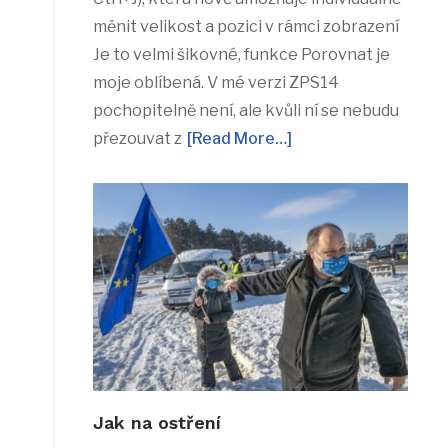
měnit velikost a pozici v rámci zobrazení
Je to velmi šikovné, funkce Porovnat je
moje oblíbená. V mé verzi ZPS14
pochopitelně není, ale kvůli ní se nebudu
přezouvat z
[Read More…]
Jak na ostření