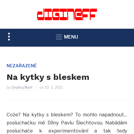
TOGGLE
MENU
SIDEBAR
&
NAVIGATION
NEZAŘAZENÉ
Na kytky s bleskem
by
Ondřej Neff
on
10. 5. 2011
Cože? Na kytky s bleskem? To mohlo napadnout…
posluchačku mé Dílny Pavlu Šlechtovou. Nabádám
posluchače k experimentování a tak tedy