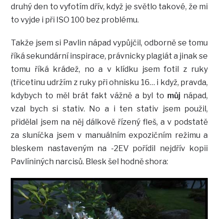
druhý den to vyfotím dřív, když je světlo takové, že mi
to vyjde i při ISO 100 bez problému.
Takže jsem si Pavlin nápad vypůjčil, odborně se tomu
říká sekundární inspirace, právnicky plagiát a jinak se
tomu říká krádež, no a v klídku jsem fotil z ruky
(třicetinu udržím z ruky při ohnisku 16… i když, pravda,
kdybych to měl brát fakt vážně a byl to
můj
nápad,
vzal bych si stativ. No a i ten stativ jsem použil,
přidělal jsem na něj dálkově řízený fleš, a v podstatě
za sluníčka jsem v manuálním expozičním režimu a
bleskem nastaveným na -2EV pořídil nejdřív kopii
Pavlíniných narcisů. Blesk šel hodně shora: