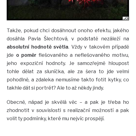
Takže, pokud chci dosáhnout onoho efektu, jakého
dosáhla Pavla Šlechtová, v podstatě nezáleží na
absolutní hodnotě světla
. Vždy v takovém případě
jde
o poměr
flešovaného a neflešovaného motivu,
jeho expoziční hodnoty. Je samozřejmě hloupost
tohle dělat za sluníčka, ale za šera to jde velmi
pohodlně, a zdaleka nemusíme takto fotit kytky, co
takhle dát si portrét? Ale to až někdy jindy.
Obecně, nápad je skvělá věc – a pak je třeba ho
zhodnotit v souvislosti s realizační možností a pak
volit ty podmínky, které mu nejvíc prospějí.