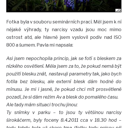
Fotka byla v souboru seminárních prací. Měl jsem k ní
nějaké výhrady, ty narcisy vzadu jsou moc mimo
ostrost atd, ale hlavně jsem vyslovil podiv nad ISO
800 a šumem. Pavla mi napsala:
Asi jsem nepochopila princip, jak se fotí s bleskem za
nízkého osvětlení. Měla jsem za to, že pokud nemá být
použití blesku znát, nastavuji parametry tak, jako bych
fotila bez blesku, ale externí blesk dám hodně do
mínusu. Je mi i jasné, že pokud chci mít prosvětlené
pozadí, že si dám režim Av a blesk do pomalého času.
Ale tady mám situaci trochu jinou:
Ty snímky v parku – to jsou ty většinou narcisy
širokáčerm, byly foceny 8.4.2011 cca v 18.30 hod –
tedy tehdy byla už skoro tma (fotky tedy nejsou při