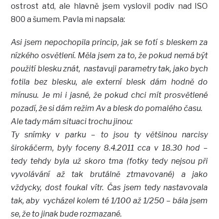
ostrost atd, ale hlavně jsem vyslovil podiv nad ISO
800 a šumem. Pavla mi napsala:
Asi jsem nepochopila princip, jak se fotí s bleskem za
nízkého osvětlení. Měla jsem za to, že pokud nemá být
použití blesku znát, nastavuji parametry tak, jako bych
fotila bez blesku, ale externí blesk dám hodně do
mínusu. Je mi i jasné, že pokud chci mít prosvětlené
pozadí, že si dám režim Av a blesk do pomalého času.
Ale tady mám situaci trochu jinou:
Ty snímky v parku – to jsou ty většinou narcisy
širokáčerm, byly foceny 8.4.2011 cca v 18.30 hod –
tedy tehdy byla už skoro tma (fotky tedy nejsou při
vyvolávání až tak brutálně ztmavované) a jako
vždycky, dost foukal vítr. Čas jsem tedy nastavovala
tak, aby vycházel kolem té 1/100 až 1/250 – bála jsem
se, že to jinak bude rozmazané.