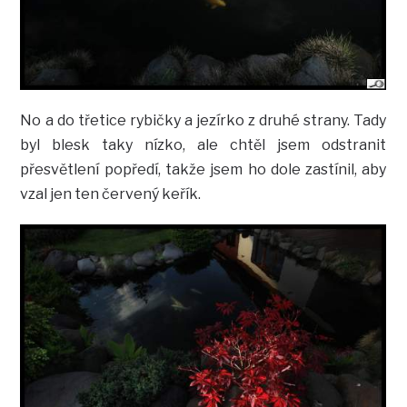
No a do třetice rybičky a jezírko z druhé strany. Tady
byl blesk taky nízko, ale chtěl jsem odstranit
přesvětlení popředí, takže jsem ho dole zastínil, aby
vzal jen ten červený keřík.