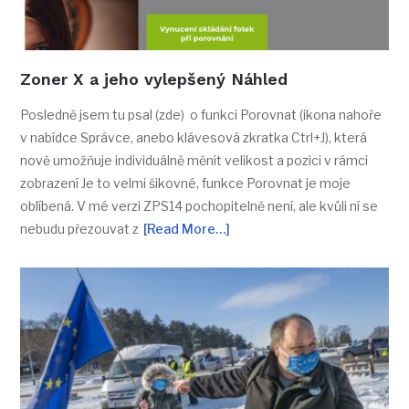
Zoner X a jeho vylepšený Náhled
Posledně jsem tu psal (zde) o funkci Porovnat (ikona nahoře
v nabídce Správce, anebo klávesová zkratka Ctrl+J), která
nově umožňuje individuálně měnit velikost a pozici v rámci
zobrazení Je to velmi šikovné, funkce Porovnat je moje
oblíbená. V mé verzi ZPS14 pochopitelně není, ale kvůli ní se
nebudu přezouvat z
[Read More…]