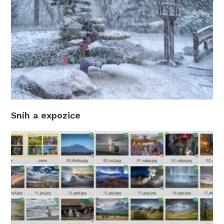
Sníh a expozice