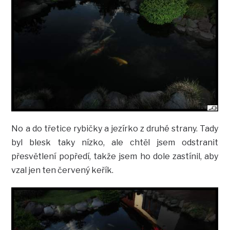
No a do třetice rybičky a jezírko z druhé strany. Tady
byl blesk taky nízko, ale chtěl jsem odstranit
přesvětlení popředí, takže jsem ho dole zastínil, aby
vzal jen ten červený keřík.