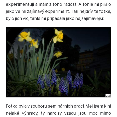
experimentují a mám z toho radost. A tohle mi přišlo
jako velmi zajímavý experiment. Tak nejdřív ta fotka,
bylo jich víc, tahle mi připadala jako nejzajímavější:
Fotka byla v souboru seminárních prací. Měl jsem k ní
nějaké výhrady, ty narcisy vzadu jsou moc mimo