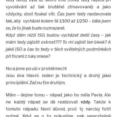
vyvolávání až tak brutálně ztmavované) a jako
vždycky, dost foukal vítr. Čas jsem tedy nastavovala
tak, aby vycházel kolem té 1/100 až 1/250 – bála jsem
se, že to jinak bude rozmazané.
Když dám nižší ISO, budou vycházet delší časy – jak
mám tedy zajistit ostrost??? To mi zajistí ten blesk? A
jaké ISO a čas to tedy v těch světelných podmínkách
při focení z ruky snese?
No a jsme po uši v problémech!
Jsou dva hlavní. Jeden je technický a druhý jaksi
principiální. Začnu tím druhým.
Mám – dejme tomu – nápad, jako ho měla Pavla. Ale
ne každý nápad se dá realizovat
vždy
. Takže k
tomuto nápadu: Není důvod, proč ty narcisy fotit
potmě. Když se o to pokusíme, pak samozřejmě