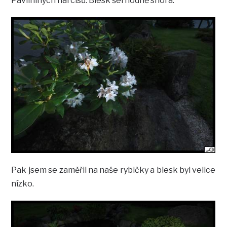
Pavlíniných narcisů. Blesk šel hodně shora:
Pak jsem se zaměřil na naše rybičky a blesk byl velice
nízko.