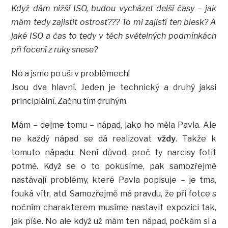
Když dám nižší ISO, budou vycházet delší časy – jak
mám tedy zajistit ostrost??? To mi zajistí ten blesk? A
jaké ISO a čas to tedy v těch světelných podmínkách
při focení z ruky snese?
No a jsme po uši v problémech!
Jsou dva hlavní. Jeden je technický a druhý jaksi
principiální. Začnu tím druhým.
Mám – dejme tomu – nápad, jako ho měla Pavla. Ale
ne každý nápad se dá realizovat
vždy
. Takže k
tomuto nápadu: Není důvod, proč ty narcisy fotit
potmě. Když se o to pokusíme, pak samozřejmě
nastávají problémy, které Pavla popisuje – je tma,
fouká vítr, atd. Samozřejmě má pravdu, že při fotce s
nočním charakterem musíme nastavit expozici tak,
jak píše. No ale když už mám ten nápad, počkám si a