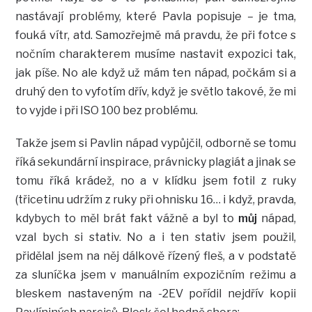
nastávají problémy, které Pavla popisuje – je tma,
fouká vítr, atd. Samozřejmě má pravdu, že při fotce s
nočním charakterem musíme nastavit expozici tak,
jak píše. No ale když už mám ten nápad, počkám si a
druhý den to vyfotím dřív, když je světlo takové, že mi
to vyjde i při ISO 100 bez problému.
Takže jsem si Pavlin nápad vypůjčil, odborně se tomu
říká sekundární inspirace, právnicky plagiát a jinak se
tomu říká krádež, no a v klídku jsem fotil z ruky
(třicetinu udržím z ruky při ohnisku 16… i když, pravda,
kdybych to měl brát fakt vážně a byl to
můj
nápad,
vzal bych si stativ. No a i ten stativ jsem použil,
přidělal jsem na něj dálkově řízený fleš, a v podstatě
za sluníčka jsem v manuálním expozičním režimu a
bleskem nastaveným na -2EV pořídil nejdřív kopii