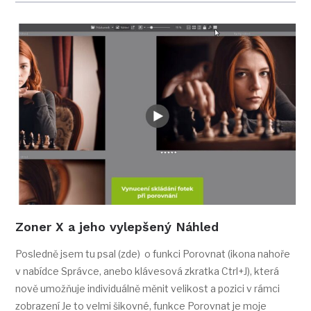
Zoner X a jeho vylepšený Náhled
Posledně jsem tu psal (zde) o funkci Porovnat (ikona nahoře
v nabídce Správce, anebo klávesová zkratka Ctrl+J), která
nově umožňuje individuálně měnit velikost a pozici v rámci
zobrazení Je to velmi šikovné, funkce Porovnat je moje