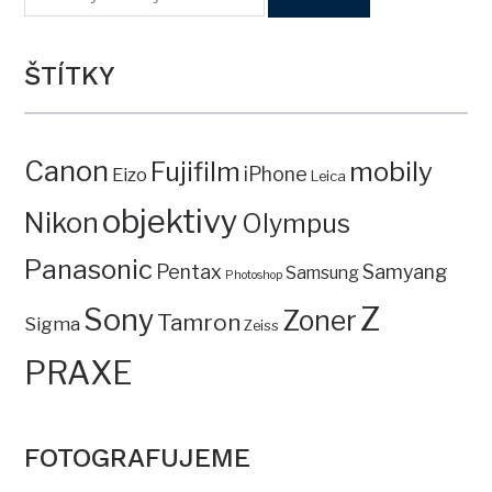
ŠTÍTKY
Canon
mobily
Fujifilm
iPhone
Eizo
Leica
objektivy
Nikon
Olympus
Panasonic
Pentax
Samyang
Samsung
Photoshop
Z
Sony
Zoner
Tamron
Sigma
Zeiss
PRAXE
FOTOGRAFUJEME