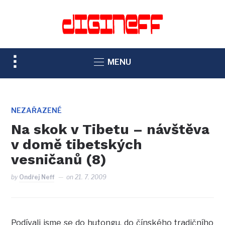
TOGGLE
MENU
SIDEBAR
&
NAVIGATION
NEZAŘAZENÉ
Na skok v Tibetu – návštěva
v domě tibetských
vesničanů (8)
by
Ondřej Neff
on
21. 7. 2009
Podívali jsme se do hutongu, do čínského tradičního