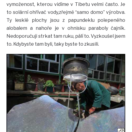
vymoženost, kterou vidíme v Tibetu velmi často. Je
to solární ohřívač vody,zřejmě “samo domo” výrobva.
Ty lesklé plochy jsou z papundeklu polepeného
alobalem a nahoře je v ohnisku paraboly čajník.
Nedoporučuji strkat tam ruku, pálí to. Vyzkoušel jsem
to. Kdybyste tam byli, taky byste to zkusili.