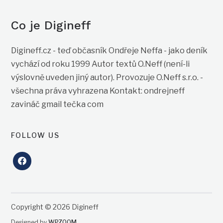
Co je Digineff
Digineff.cz - teď občasník Ondřeje Neffa - jako deník
vychází od roku 1999 Autor textů O.Neff (není-li
výslovně uveden jiný autor). Provozuje O.Neff s.r.o. -
všechna práva vyhrazena Kontakt: ondrejneff
zavináč gmail tečka com
FOLLOW US
facebook
Copyright © 2026 Digineff
Designed by
WPZOOM