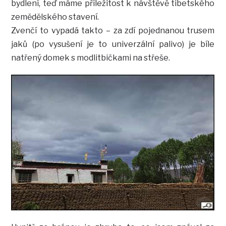
bydlení, teď máme příležitost k návštěvě tibetského
zemědělského stavení.
Zvenčí to vypadá takto – za zdí pojednanou trusem
jaků (po vysušení je to univerzální palivo) je bíle
natřený domek s modlitbičkami na střeše.