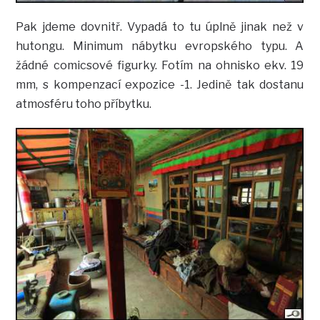
Pak jdeme dovnitř. Vypadá to tu úplně jinak než v
hutongu. Minimum nábytku evropského typu. A
žádné comicsové figurky. Fotím na ohnisko ekv. 19
mm, s kompenzací expozice -1. Jedině tak dostanu
atmosféru toho příbytku.