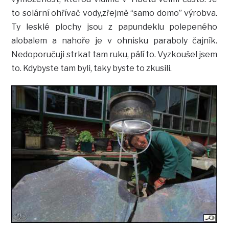
to solární ohřívač vody,zřejmě “samo domo” výrobva.
Ty lesklé plochy jsou z papundeklu polepeného
alobalem a nahoře je v ohnisku paraboly čajník.
Nedoporučuji strkat tam ruku, pálí to. Vyzkoušel jsem
to. Kdybyste tam byli, taky byste to zkusili.