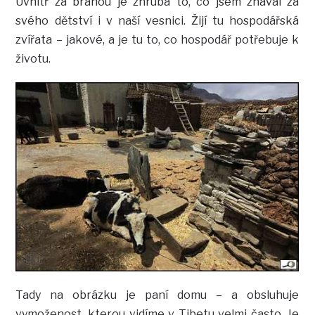
Uvnitř za bránou je zhruba to, co jsem znával za
svého dětství i v naší vesnici. Žijí tu hospodářská
zvířata – jakové, a je tu to, co hospodář potřebuje k
životu.
Tady na obrázku je paní domu – a obsluhuje
vymoženost, kterou vidíme v Tibetu velmi často. Je