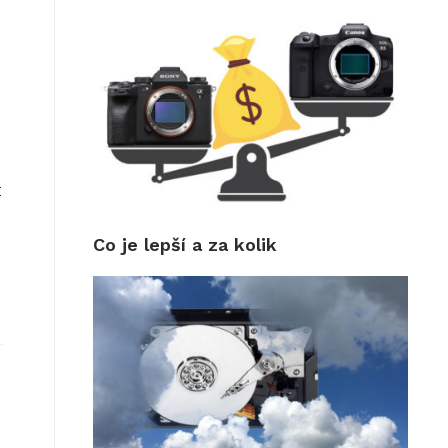
t
Co je lepší a za kolik