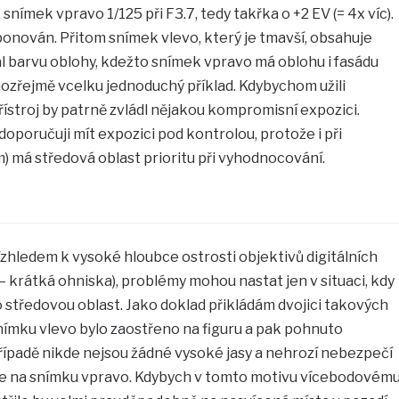
snímek vpravo 1/125 při F3.7, tedy takřka o +2 EV (= 4x víc).
onován. Přitom snímek vlevo, který je tmavší, obsahuje
l barvu oblohy, kdežto snímek vpravo má oblohu i fasádu
ozřejmě vcelku jednoduchý příklad. Kdybychom užili
ístroj by patrně zvládl nějakou kompromisní expozici.
oporučuji mít expozici pod kontrolou, protože i při
 má středová oblast prioritu při vyhodnocování.
Vzhledem k vysoké hloubce ostrosti objektivů digitálních
y – krátká ohniska), problémy mohou nastat jen v situaci, kdy
o středovou oblast. Jako doklad přikládám dvojici takových
ímku vlevo bylo zaostřeno na figuru a pak pohnuto
ípadě nikde nejsou žádné vysoké jasy a nehrozí nebezpečí
e je na snímku vpravo. Kdybych v tomto motivu vícebodovém