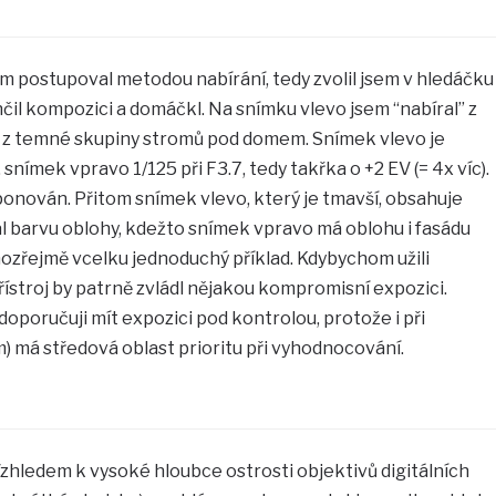
m postupoval metodou nabírání, tedy zvolil jsem v hledáčku
čil kompozici a domáčkl. Na snímku vlevo jsem “nabíral” z
 z temné skupiny stromů pod domem. Snímek vlevo je
snímek vpravo 1/125 při F3.7, tedy takřka o +2 EV (= 4x víc).
onován. Přitom snímek vlevo, který je tmavší, obsahuje
l barvu oblohy, kdežto snímek vpravo má oblohu i fasádu
ozřejmě vcelku jednoduchý příklad. Kdybychom užili
ístroj by patrně zvládl nějakou kompromisní expozici.
oporučuji mít expozici pod kontrolou, protože i při
 má středová oblast prioritu při vyhodnocování.
Vzhledem k vysoké hloubce ostrosti objektivů digitálních