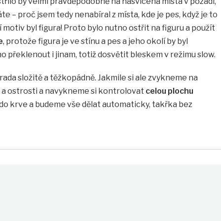
střilo by velmi pravděpodobně na nasvícená místa v pozadí,
te – proč jsem tedy nenabíral z místa, kde je pes, když je to
motiv byl figura! Proto bylo nutno ostřit na figuru a použít
e
, protože figura je ve stínu a pes a jeho okolí by byl
o překlenout i jinam, totiž dosvětit bleskem v režimu slow.
rada složitě a těžkopádně. Jakmile si ale zvykneme na
a ostrosti a navykneme si kontrolovat
celou plochu
 do krve a budeme vše dělat automaticky, takřka bez