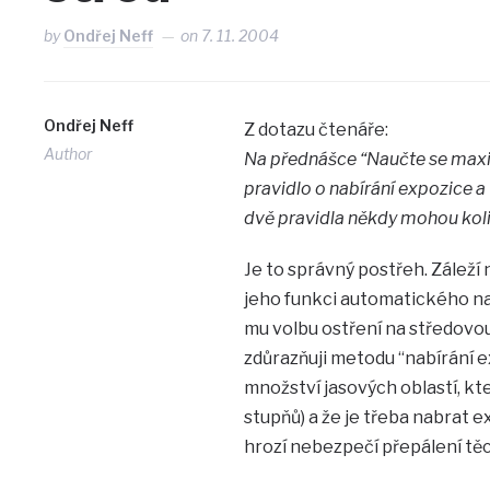
by
Ondřej Neff
on
7. 11. 2004
Ondřej Neff
Z dotazu čtenáře:
Author
Na přednášce “Naučte se maxim
pravidlo o nabírání expozice a
dvě pravidla někdy mohou kol
Je to správný postřeh. Záleží
jeho funkci automatického na
mu volbu ostření na středovou
zdůrazňuji metodu “nabírání e
množství jasových oblastí, kte
stupňů) a že je třeba nabrat ex
hrozí nebezpečí přepálení těch