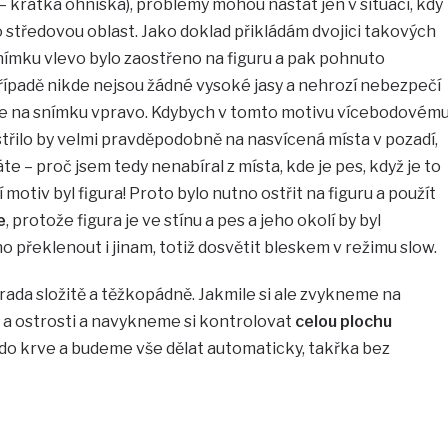
y – krátká ohniska), problémy mohou nastat jen v situaci, kdy
o středovou oblast. Jako doklad přikládám dvojici takových
ímku vlevo bylo zaostřeno na figuru a pak pohnuto
ípadě nikde nejsou žádné vysoké jasy a nehrozí nebezpečí
e je na snímku vpravo. Kdybych v tomto motivu vícebodovém
střilo by velmi pravděpodobně na nasvícená místa v pozadí,
te – proč jsem tedy nenabíral z místa, kde je pes, když je to
motiv byl figura! Proto bylo nutno ostřit na figuru a použít
e
, protože figura je ve stínu a pes a jeho okolí by byl
o překlenout i jinam, totiž dosvětit bleskem v režimu slow.
rada složitě a těžkopádně. Jakmile si ale zvykneme na
a ostrosti a navykneme si kontrolovat
celou plochu
 do krve a budeme vše dělat automaticky, takřka bez