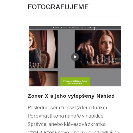
FOTOGRAFUJEME
Zoner X a jeho vylepšený Náhled
Posledně jsem tu psal (zde) o funkci
Porovnat (ikona nahoře v nabídce
Správce, anebo klávesová zkratka
Ctrl+J), která nově umožňuje individuálně