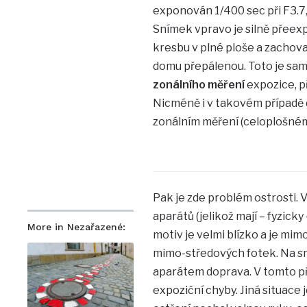
exponován 1/400 sec při F3.7, 
Snímek vpravo je silně přeexp
kresbu v plné ploše a zachova
domu přepálenou. Toto je sam
zonálního měření
expozice, př
Nicméně i v takovém případě d
zonálním měření (celoplošném)
Pak je zde problém ostrosti. 
aparátů (jelikož mají – fyzick
More in Nezařazené:
motiv je velmi blízko a je mim
mimo-středových fotek. Na sn
aparátem doprava. V tomto př
expoziční chyby. Jiná situac