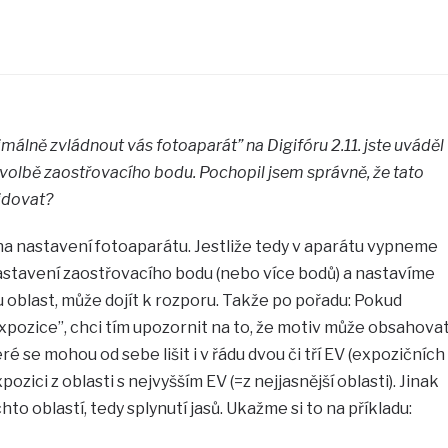
álně zvládnout vás fotoaparát” na Digifóru 2.11. jste uváděl
 volbě zaostřovacího bodu. Pochopil jsem správně, že tato
idovat?
 na nastavení fotoaparátu. Jestliže tedy v aparátu vypneme
stavení zaostřovacího bodu (nebo více bodů) a nastavíme
 oblast, může dojít k rozporu. Takže po pořadu: Pokud
xpozice”, chci tím upozornit na to, že motiv může obsahova
ré se mohou od sebe lišit i v řádu dvou či tří EV (expozičních
pozici z oblasti s nejvyšším EV (=z nejjasnější oblasti). Jinak
to oblastí, tedy splynutí jasů. Ukažme si to na příkladu: