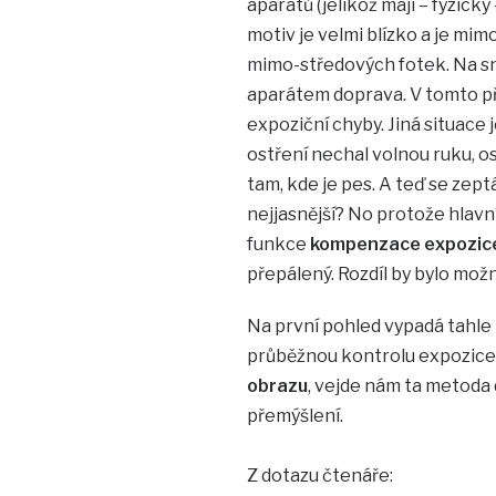
aparátů (jelikož mají – fyzick
motiv je velmi blízko a je mim
mimo-středových fotek. Na sn
aparátem doprava. V tomto př
expoziční chyby. Jiná situac
ostření nechal volnou ruku, o
tam, kde je pes. A teď se zeptá
nejjasnější? No protože hlavní 
funkce
kompenzace expozic
přepálený. Rozdíl by bylo možn
Na první pohled vypadá tahle 
průběžnou kontrolu expozice 
obrazu
, vejde nám ta metoda
přemýšlení.
Z dotazu čtenáře: