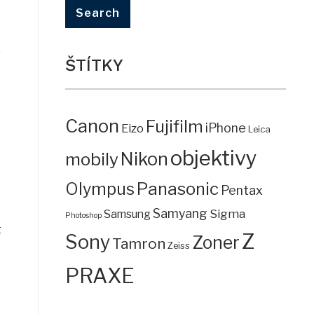
ŠTÍTKY
Canon
Fujifilm
iPhone
Eizo
Leica
objektivy
mobily
Nikon
Panasonic
Olympus
Pentax
Samyang
Sigma
Samsung
Photoshop
t
Z
Sony
Zoner
Tamron
Zeiss
PRAXE