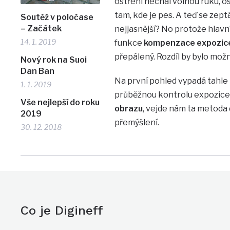
ostření nechal volnou ruku, o
tam, kde je pes. A teď se zeptá
Soutěž v poločase
– Začátek
nejjasnější? No protože hlavní 
14. 1. 2019
funkce
kompenzace expozic
přepálený. Rozdíl by bylo možn
Nový rok na Suoi
Dan Ban
Na první pohled vypadá tahle 
1. 1. 2019
průběžnou kontrolu expozice 
Vše nejlepší do roku
obrazu
, vejde nám ta metoda
2019
přemýšlení.
30. 12. 2018
Co je Digineff