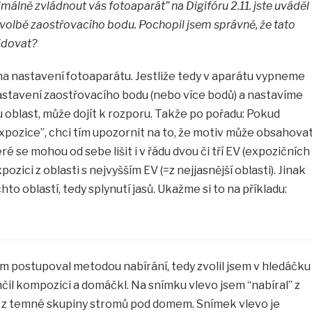
álně zvládnout vás fotoaparát” na Digifóru 2.11. jste uváděl
 volbě zaostřovacího bodu. Pochopil jsem správně, že tato
idovat?
 na nastavení fotoaparátu. Jestliže tedy v aparátu vypneme
stavení zaostřovacího bodu (nebo více bodů) a nastavíme
 oblast, může dojít k rozporu. Takže po pořadu: Pokud
xpozice”, chci tím upozornit na to, že motiv může obsahova
ré se mohou od sebe lišit i v řádu dvou či tří EV (expozičních
pozici z oblasti s nejvyšším EV (=z nejjasnější oblasti). Jinak
to oblastí, tedy splynutí jasů. Ukažme si to na příkladu:
m postupoval metodou nabírání, tedy zvolil jsem v hledáčku
čil kompozici a domáčkl. Na snímku vlevo jsem “nabíral” z
 z temné skupiny stromů pod domem. Snímek vlevo je