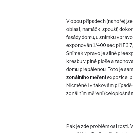
V obou případech (nahoře) jse
oblast, namáčkl spoušť, dokon
fasády domu, u snímku vpravo
exponován 1/400 sec při F3.7, 
Snímek vpravo je silně přeexp
kresbu v plné ploše a zachova
domu přepálenou. Toto je sam
zonálního měření
expozice, př
Nicméně i v takovém případě d
zonálním měření (celoplošném)
Pak je zde problém ostrosti. 