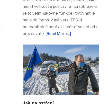
měnit velikost a pozici v rámci zobrazení
Je to velmi šikovné, funkce Porovnat je
moje oblíbená. V mé verzi ZPS14
pochopitelně není, ale kvůli ní se nebudu
u
přezouvat z
[Read More…]
Jak na ostření