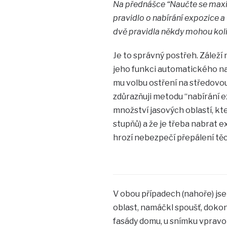
Na přednášce “Naučte se maxim
pravidlo o nabírání expozice a
dvě pravidla někdy mohou kol
Je to správný postřeh. Záleží
jeho funkci automatického na
mu volbu ostření na středovou
zdůrazňuji metodu “nabírání e
množství jasových oblastí, kte
stupňů) a že je třeba nabrat ex
hrozí nebezpečí přepálení těch
V obou případech (nahoře) jse
oblast, namáčkl spoušť, dokon
fasády domu, u snímku vpravo