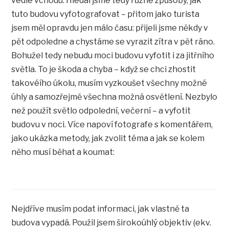
vedle vchodu. Hledal jsme tedy různé způsoby, jak
tuto budovu vyfotografovat – přitom jako turista
jsem měl opravdu jen málo času: přijeli jsme někdy v
pět odpoledne a chystáme se vyrazit zítra v pět ráno.
Bohužel tedy nebudu moci budovu vyfotit i za jitřního
světla. To je škoda a chyba – když se chci zhostit
takovéího úkolu, musím vyzkoušet všechny možné
úhly a samozřejmě všechna možná osvětlení. Nezbylo
než použít světlo odpolední, večerní – a vyfotit
budovu v noci. Více napoví fotografe s komentářem,
jako ukázka metody, jak zvolit téma a jak se kolem
něho musí běhat a koumat:
Nejdříve musím podat informaci, jak vlastně ta
budova vypadá. Použil jsem širokoúhlý objektiv (ekv.