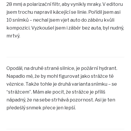
28 mm) a polarizační filtr, aby vynikly mraky. V editoru
jsem trochu napravil kácející se linie. Pořídil jsem asi
10 snímků – nechal jsem vjet auto do záběru kvůli
kompozici. Vyzkoušel jsem i záběr bez auta, byl nudný,
mrtvý.
Opodál, na druhé straně silnice, je požární hydrant.
Napadlo mě, že by mohl figurovat jako strážce té
věznice. Takže tohle je druhá varianta snímku – se
“strážcem”. Mám ale pocit, že strážce je příliš
nápadný, že na sebe strhává pozornost. Asi je ten
předešlý snmek přece jen lepší.