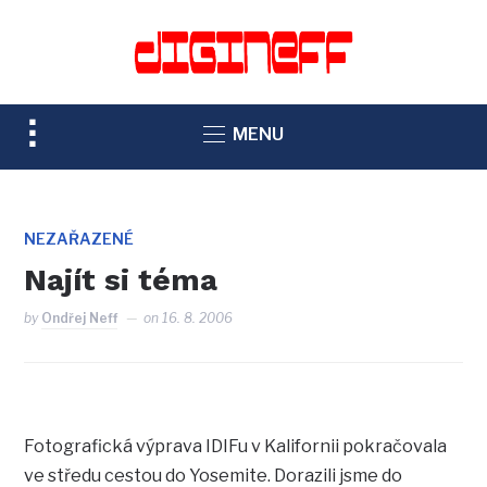
TOGGLE
MENU
SIDEBAR
&
NAVIGATION
NEZAŘAZENÉ
Najít si téma
by
Ondřej Neff
on
16. 8. 2006
Fotografická výprava IDIFu v Kalifornii pokračovala
ve středu cestou do Yosemite. Dorazili jsme do