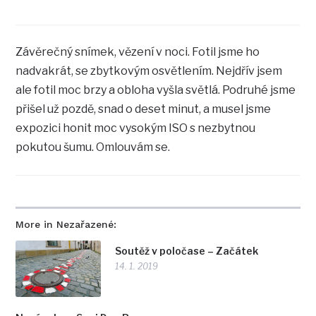
Závěrečný snímek, vězení v noci. Fotil jsme ho
nadvakrát, se zbytkovým osvětlením. Nejdřív jsem
ale fotil moc brzy a obloha vyšla světlá. Podruhé jsme
přišel už pozdě, snad o deset minut, a musel jsme
expozici honit moc vysokým ISO s nezbytnou
pokutou šumu. Omlouvám se.
More in Nezařazené:
Soutěž v poločase – Začátek
14. 1. 2019