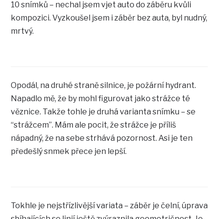
10 snímků – nechal jsem vjet auto do záběru kvůli
kompozici. Vyzkoušel jsem i záběr bez auta, byl nudný,
mrtvý.
Opodál, na druhé straně silnice, je požární hydrant.
Napadlo mě, že by mohl figurovat jako strážce té
věznice. Takže tohle je druhá varianta snímku – se
“strážcem”. Mám ale pocit, že strážce je příliš
nápadný, že na sebe strhává pozornost. Asi je ten
předešlý snmek přece jen lepší.
Tokhle je nejstřízlivější variata – záběr je čelní, úprava
sbíhajících se linií ještě zvýraznila geometričnost. Je