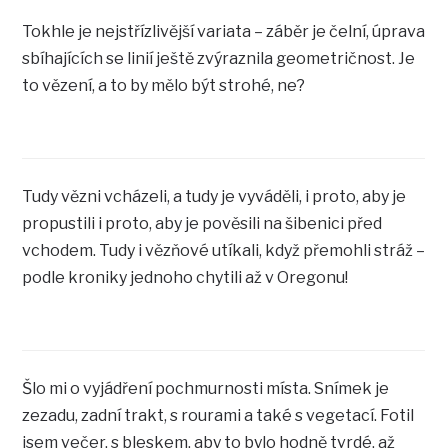
Tokhle je nejstřízlivější variata – záběr je čelní, úprava
sbíhajících se linií ještě zvýraznila geometričnost. Je
to vězení, a to by mělo být strohé, ne?
Tudy vězni vcházeli, a tudy je vyváděli, i proto, aby je
propustili i proto, aby je pověsili na šibenici před
vchodem. Tudy i vězňové utíkali, když přemohli stráž –
podle kroniky jednoho chytili až v Oregonu!
Šlo mi o vyjádření pochmurnosti místa. Snímek je
zezadu, zadní trakt, s rourami a také s vegetací. Fotil
jsem večer, s bleskem, aby to bylo hodně tvrdé, až