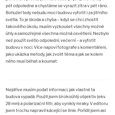
pět odpoledne a chystáme se vyrazit zítra v pět ráno.
Bohužel tedy nebudu moci budovu vyfotit i za jitřního
světla. To je škoda a chyba – když se chci zhostit
takovéího úkolu, musím vyzkoušet všechny možné
úhly a samozřejmě všechna možná osvětlení. Nezbylo
než použít světlo odpolední, večerní – a vyfotit
budovu v noci. Více napoví fotografe s komentářem,
jako ukázka metody, jak zvolit téma a jak se kolem
něho musí běhat a koumat:
Nejdříve musím podat informaci, jak vlastně ta
budova vypadá. Použil jsem širokoúhlý objektiv (ekv.
28 mm) a polarizační filtr, aby vynikly mraky. V editoru
jsem trochu napravil kácející se linie. Pořídil jsem asi