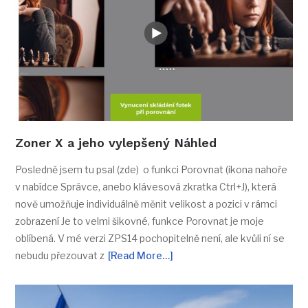
Zoner X a jeho vylepšený Náhled
Posledně jsem tu psal (zde) o funkci Porovnat (ikona nahoře
v nabídce Správce, anebo klávesová zkratka Ctrl+J), která
nově umožňuje individuálně měnit velikost a pozici v rámci
zobrazení Je to velmi šikovné, funkce Porovnat je moje
oblíbená. V mé verzi ZPS14 pochopitelně není, ale kvůli ní se
nebudu přezouvat z
[Read More…]