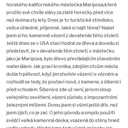
horského kalifornského městečka Mariposa,které
prožilo své chvíle slávy za zlaté horečky před více
než dvěma sty lety. Dnes je to turistické středisko,
velice úhledné, příjemné. Jaké si najít téma? Našel
jsem si ho: kamenné vězení z devatenáctého století.
Ještě dnes se v USA staví hodně ze dřeva a dovedu si
představit, že v devatenáctém století, v městečku
jako je Mariposa, bylo dřevo převládajícím stavebním
materiálem. Jak praví kronika, zdejším otcům města
došla trpělivost, když jim shořelo vězení i s vězněm a
rozhodli se tedy, že postaví nové, z kamene, s šibenicí
před vchodem. Šibenice zde už není, jenom sloup
veřejného osvětlení, vězení zůstalo, s impozantními
železnými mřížemi. Domu jsem si všiml ještě dřív, než
jsem zjisti, co je zač. O jeho původu a smyslu použití
svědčí velká kamenná deska, vsazená do stěny hned