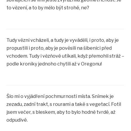
to vězení, a to by mělo být strohé, ne?
Tudy vězni vcházeli, a tudy je vyváděli, i proto, aby je
propustili i proto, aby je pověsili na šibenici před
vchodem. Tudy i vězňové utíkali, když přemohli stráž –
podle kroniky jednoho chytili až v Oregonu!
Šlo mi o vyjádření pochmurnosti místa. Snímek je
zezadu, zadní trakt, s rourami a také s vegetací. Fotil
jsem večer, s bleskem, aby to bylo hodně tvrdé, až
odpudivé.