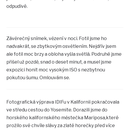
odpudivé.
Závěrečný snímek, vězení v noci. Fotil jsme ho
nadvakrát, se zbytkovým osvětlením. Nejdřív jsem
ale fotil moc brzy a obloha vyšla světlá. Podruhé jsme
přišel už pozdě, snad o deset minut, a musel jsme
expozici honit moc vysokým ISO s nezbytnou
pokutou šumu. Omlouvám se.
Fotografická výprava IDIFu v Kalifornii pokračovala
ve středu cestou do Yosemite. Dorazili jsme do
horského kalifornského městečka Mariposa,které
prožilo své chvíle slávy za zlaté horečky před více