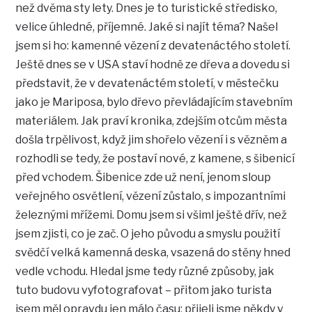
než dvěma sty lety. Dnes je to turistické středisko,
velice úhledné, příjemné. Jaké si najít téma? Našel
jsem si ho: kamenné vězení z devatenáctého století.
Ještě dnes se v USA staví hodně ze dřeva a dovedu si
představit, že v devatenáctém století, v městečku
jako je Mariposa, bylo dřevo převládajícím stavebním
materiálem. Jak praví kronika, zdejším otcům města
došla trpělivost, když jim shořelo vězení i s vězněm a
rozhodli se tedy, že postaví nové, z kamene, s šibenicí
před vchodem. Šibenice zde už není, jenom sloup
veřejného osvětlení, vězení zůstalo, s impozantními
železnými mřížemi. Domu jsem si všiml ještě dřív, než
jsem zjisti, co je zač. O jeho původu a smyslu použití
svědčí velká kamenná deska, vsazená do stěny hned
vedle vchodu. Hledal jsme tedy různé způsoby, jak
tuto budovu vyfotografovat – přitom jako turista
jsem měl opravdu jen málo času: přijeli jsme někdy v