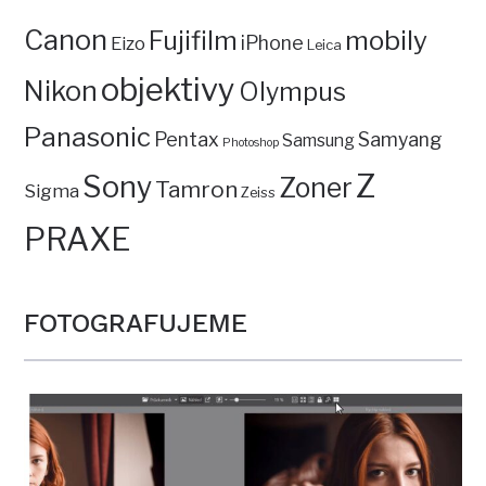
Canon
mobily
Fujifilm
iPhone
Eizo
Leica
objektivy
Nikon
Olympus
Panasonic
Pentax
Samyang
Samsung
Photoshop
Z
Sony
Zoner
Tamron
Sigma
Zeiss
PRAXE
FOTOGRAFUJEME