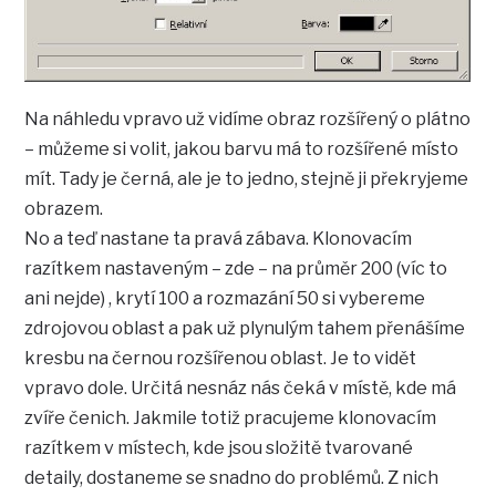
Na náhledu vpravo už vidíme obraz rozšířený o plátno
– můžeme si volit, jakou barvu má to rozšířené místo
mít. Tady je černá, ale je to jedno, stejně ji překryjeme
obrazem.
No a teď nastane ta pravá zábava. Klonovacím
razítkem nastaveným – zde – na průměr 200 (víc to
ani nejde) , krytí 100 a rozmazání 50 si vybereme
zdrojovou oblast a pak už plynulým tahem přenášíme
kresbu na černou rozšířenou oblast. Je to vidět
vpravo dole. Určitá nesnáz nás čeká v místě, kde má
zvíře čenich. Jakmile totiž pracujeme klonovacím
razítkem v místech, kde jsou složitě tvarované
detaily, dostaneme se snadno do problémů. Z nich