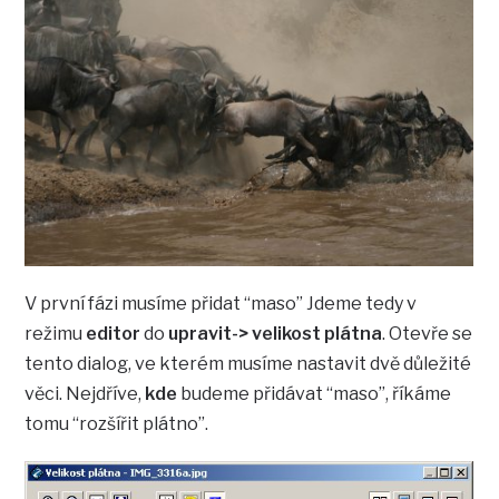
V první fázi musíme přidat “maso” Jdeme tedy v
režimu
editor
do
upravit-> velikost plátna
. Otevře se
tento dialog, ve kterém musíme nastavit dvě důležité
věci. Nejdříve,
kde
budeme přidávat “maso”, říkáme
tomu “rozšířit plátno”.