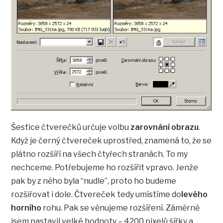
Šestice čtverečků určuje volbu
zarovnání obrazu
.
Když je černý čtvereček uprostřed, znamená to, že se
plátno rozšíří na všech čtyřech stranách. To my
nechceme. Potřebujeme ho rozšířit vpravo. Jenže
pak by z něho byla “nudle”, proto ho budeme
rozšiřovat i dole. Čtvereček tedy umístíme do
levého
horního
rohu. Pak se věnujeme rozšíření. Záměrně
jsem nastavil velké hodnoty – 4200 pixelů šířky a