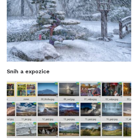
Sníh a expozice