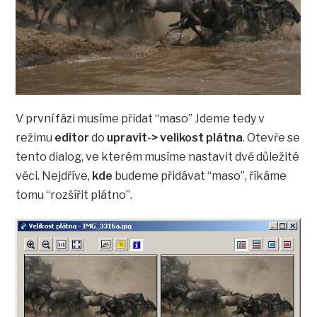
V první fázi musíme přidat “maso” Jdeme tedy v
režimu
editor
do
upravit-> velikost plátna
. Otevře se
tento dialog, ve kterém musíme nastavit dvě důležité
věci. Nejdříve,
kde
budeme přidávat “maso”, říkáme
tomu “rozšířit plátno”.