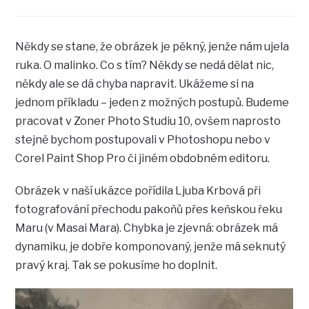
Někdy se stane, že obrázek je pěkný, jenže nám ujela
ruka. O malinko. Co s tím? Někdy se nedá dělat nic,
někdy ale se dá chyba napravit. Ukážeme si na
jednom příkladu – jeden z možných postupů. Budeme
pracovat v Zoner Photo Studiu 10, ovšem naprosto
stejně bychom postupovali v Photoshopu nebo v
Corel Paint Shop Pro či jiném obdobném editoru.
Obrázek v naší ukázce pořídila Ljuba Krbová při
fotografování přechodu pakoňů přes keňskou řeku
Maru (v Masai Mara). Chybka je zjevná: obrázek má
dynamiku, je dobře komponovaný, jenže má seknutý
pravý kraj. Tak se pokusíme ho doplnit.