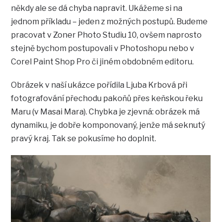
někdy ale se dá chyba napravit. Ukážeme si na
jednom příkladu – jeden z možných postupů. Budeme
pracovat v Zoner Photo Studiu 10, ovšem naprosto
stejně bychom postupovali v Photoshopu nebo v
Corel Paint Shop Pro či jiném obdobném editoru.
Obrázek v naší ukázce pořídila Ljuba Krbová při
fotografování přechodu pakoňů přes keňskou řeku
Maru (v Masai Mara). Chybka je zjevná: obrázek má
dynamiku, je dobře komponovaný, jenže má seknutý
pravý kraj. Tak se pokusíme ho doplnit.