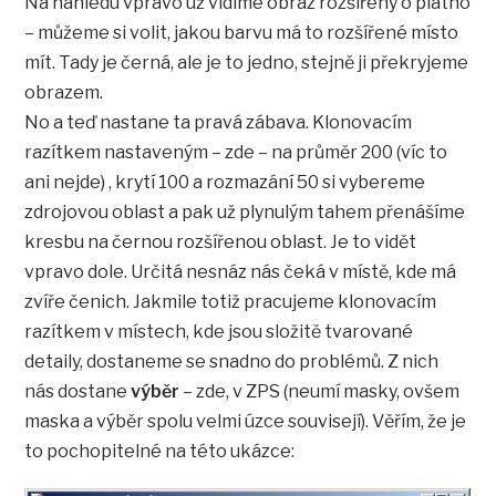
Na náhledu vpravo už vidíme obraz rozšířený o plátno
– můžeme si volit, jakou barvu má to rozšířené místo
mít. Tady je černá, ale je to jedno, stejně ji překryjeme
obrazem.
No a teď nastane ta pravá zábava. Klonovacím
razítkem nastaveným – zde – na průměr 200 (víc to
ani nejde) , krytí 100 a rozmazání 50 si vybereme
zdrojovou oblast a pak už plynulým tahem přenášíme
kresbu na černou rozšířenou oblast. Je to vidět
vpravo dole. Určitá nesnáz nás čeká v místě, kde má
zvíře čenich. Jakmile totiž pracujeme klonovacím
razítkem v místech, kde jsou složitě tvarované
detaily, dostaneme se snadno do problémů. Z nich
nás dostane
výběr
– zde, v ZPS (neumí masky, ovšem
maska a výběr spolu velmi úzce souvisejí). Věřím, že je
to pochopitelné na této ukázce: