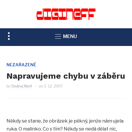
TOGGLE
MENU
SIDEBAR
&
NAVIGATION
NEZAŘAZENÉ
Napravujeme chybu v záběru
by
Ondřej Neff
on
5. 12. 2007
Někdy se stane, že obrázek je pěkný, jenže nám ujela
ruka. O malinko. Co s tím? Někdy se nedá dělat nic,