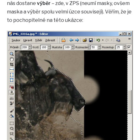
nás dostane
výběr
– zde, v ZPS (neumí masky, ovšem
maska a výběr spolu velmi úzce souvisejí). Věřím, že je
to pochopitelné na této ukázce: