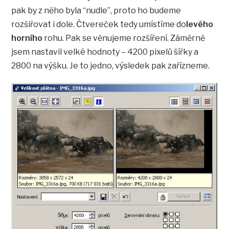
pak by z něho byla “nudle”, proto ho budeme
rozšiřovat i dole. Čtvereček tedy umístíme do
levého
horního
rohu. Pak se věnujeme rozšíření. Záměrně
jsem nastavil velké hodnoty – 4200 pixelů šířky a
2800 na výšku. Je to jedno, výsledek pak zařízneme.