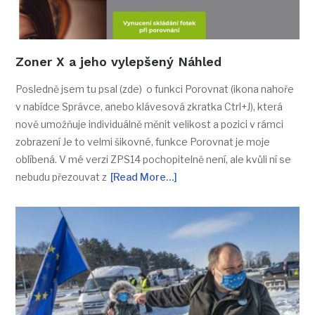
Zoner X a jeho vylepšený Náhled
Posledně jsem tu psal (zde) o funkci Porovnat (ikona nahoře
v nabídce Správce, anebo klávesová zkratka Ctrl+J), která
nově umožňuje individuálně měnit velikost a pozici v rámci
zobrazení Je to velmi šikovné, funkce Porovnat je moje
oblíbená. V mé verzi ZPS14 pochopitelně není, ale kvůli ní se
nebudu přezouvat z
[Read More…]