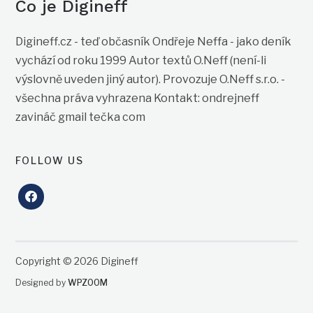
Co je Digineff
Digineff.cz - teď občasník Ondřeje Neffa - jako deník
vychází od roku 1999 Autor textů O.Neff (není-li
výslovně uveden jiný autor). Provozuje O.Neff s.r.o. -
všechna práva vyhrazena Kontakt: ondrejneff
zavináč gmail tečka com
FOLLOW US
facebook
Copyright © 2026 Digineff
Designed by
WPZOOM