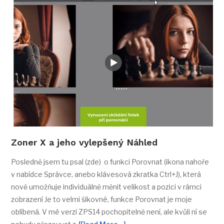
Zoner X a jeho vylepšený Náhled
Posledně jsem tu psal (zde) o funkci Porovnat (ikona nahoře
v nabídce Správce, anebo klávesová zkratka Ctrl+J), která
nově umožňuje individuálně měnit velikost a pozici v rámci
zobrazení Je to velmi šikovné, funkce Porovnat je moje
oblíbená. V mé verzi ZPS14 pochopitelně není, ale kvůli ní se