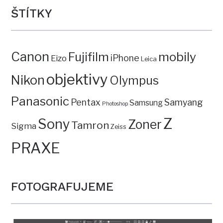
ŠTÍTKY
Canon
mobily
Fujifilm
iPhone
Eizo
Leica
objektivy
Nikon
Olympus
Panasonic
Pentax
Samyang
Samsung
Photoshop
Z
Sony
Zoner
Tamron
Sigma
Zeiss
PRAXE
FOTOGRAFUJEME