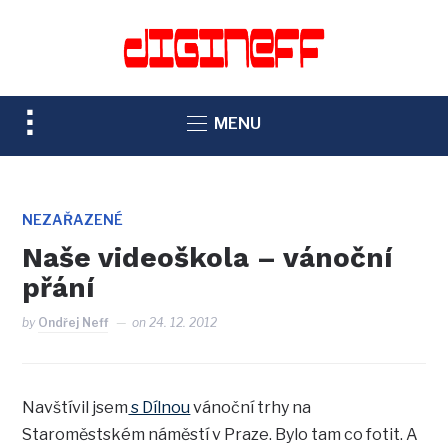
TOGGLE
MENU
SIDEBAR
&
NAVIGATION
NEZAŘAZENÉ
Naše videoškola – vánoční
přání
by
Ondřej Neff
on
24. 12. 2012
Navštívil jsem
s Dílnou
vánoční trhy na
Staroměstském náměstí v Praze. Bylo tam co fotit. A