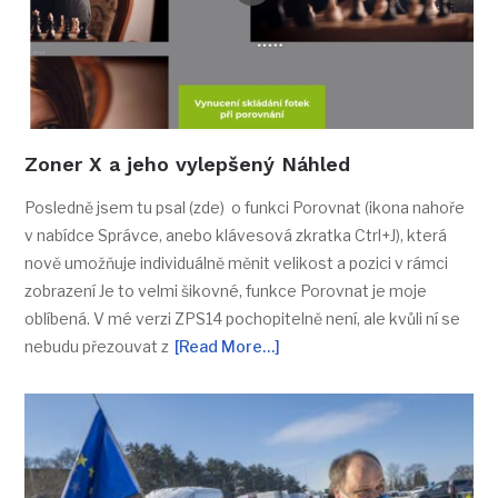
Zoner X a jeho vylepšený Náhled
Posledně jsem tu psal (zde) o funkci Porovnat (ikona nahoře
v nabídce Správce, anebo klávesová zkratka Ctrl+J), která
nově umožňuje individuálně měnit velikost a pozici v rámci
zobrazení Je to velmi šikovné, funkce Porovnat je moje
oblíbená. V mé verzi ZPS14 pochopitelně není, ale kvůli ní se
nebudu přezouvat z
[Read More…]