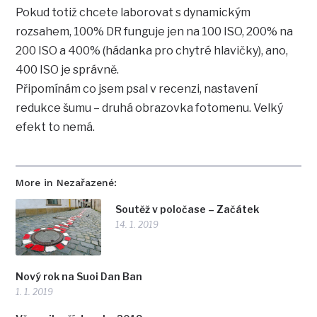
Pokud totiž chcete laborovat s dynamickým
rozsahem, 100% DR funguje jen na 100 ISO, 200% na
200 ISO a 400% (hádanka pro chytré hlavičky), ano,
400 ISO je správně.
Připomínám co jsem psal v recenzi, nastavení
redukce šumu – druhá obrazovka fotomenu. Velký
efekt to nemá.
More in Nezařazené:
Soutěž v poločase – Začátek
14. 1. 2019
Nový rok na Suoi Dan Ban
1. 1. 2019