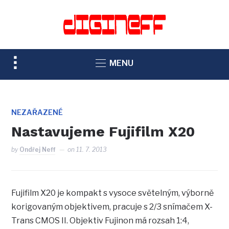
TOGGLE
MENU
SIDEBAR
&
NAVIGATION
NEZAŘAZENÉ
Nastavujeme Fujifilm X20
by
Ondřej Neff
on
11. 7. 2013
Fujifilm X20 je kompakt s vysoce světelným, výborně
korigovaným objektivem, pracuje s 2/3 snímačem X-
Trans CMOS II. Objektiv Fujinon má rozsah 1:4,