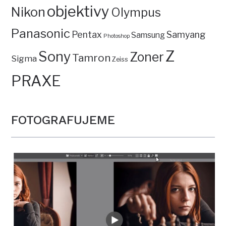
objektivy
Nikon
Olympus
Panasonic
Pentax
Samyang
Samsung
Photoshop
Z
Sony
Zoner
Tamron
Sigma
Zeiss
PRAXE
FOTOGRAFUJEME