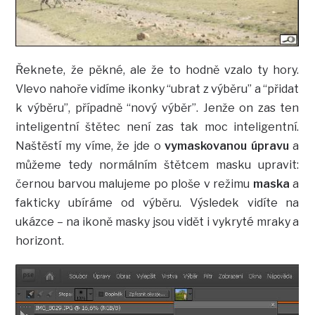
Řeknete, že pěkné, ale že to hodně vzalo ty hory.
Vlevo nahoře vidíme ikonky “ubrat z výběru” a “přidat
k výběru”, případně “nový výběr”. Jenže on zas ten
inteligentní štětec není zas tak moc inteligentní.
Naštěstí my víme, že jde o
vymaskovanou úpravu
a
můžeme tedy normálním štětcem masku upravit:
černou barvou malujeme po ploše v režimu
maska
a
fakticky ubíráme od výběru. Výsledek vidíte na
ukázce – na ikoně masky jsou vidět i vykryté mraky a
horizont.