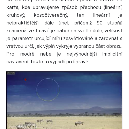
karta, kde upravujeme způsob přechodu (lineární,
kruhový, kosočtverečný, ten lineární je
nejpraktičtější, dále úhel, přičemž 90 stupňů
znamená, že tmavé je nahoře a světlé dole, velikost
je parametr určující míru zesvětlováné a zarovnat s
vrstvou určí, jak výplň vykryje vybranou část obrazu.
Pro modré nebe je nejvýhodnější implicitní
nastavení. Takto to vypadá po úpravě: