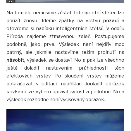
Na tom ale nemusíme zůstat. Inteligentní štětec lze
použít znovu. Jdeme zpátky na vrstvu
pozadí
a
otevřeme si nabídku inteligentních štětsů. V oddílu
Příroda najdeme ztmavenou zeleň. Postupujeme
podobně, jako prve. Výsledek není nejdřív moc
patrný, ale jakmile nastavíme režim prolnutí na
násobit
, výsledek se dostaví. No a pak lze všechno
ještě doladit nastavením průhlednosti těch
efektových vrstev. Po sloučení vrstev můžeme
pokračovat v editaci, například dooladit obrázek
křivkami, ve výběru upravit sytost a podobně. No a
výsledek rozhodně není vyšisovaný obrázek…