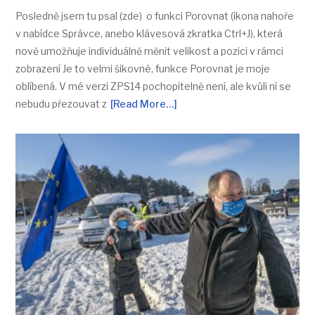
Posledně jsem tu psal (zde) o funkci Porovnat (ikona nahoře
v nabídce Správce, anebo klávesová zkratka Ctrl+J), která
nově umožňuje individuálně měnit velikost a pozici v rámci
zobrazení Je to velmi šikovné, funkce Porovnat je moje
oblíbená. V mé verzi ZPS14 pochopitelně není, ale kvůli ní se
nebudu přezouvat z
[Read More…]