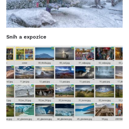
Sníh a expozice