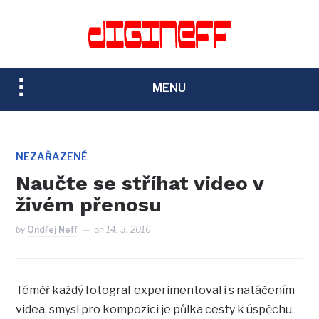
TOGGLE
MENU
SIDEBAR
&
NAVIGATION
NEZAŘAZENÉ
Naučte se stříhat video v
živém přenosu
by
Ondřej Neff
on
14. 3. 2016
Téměř každý fotograf experimentoval i s natáčením
videa, smysl pro kompozici je půlka cesty k úspěchu.