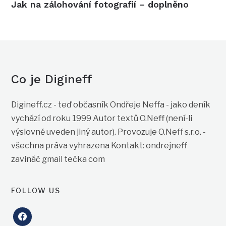
Jak na zálohování fotografií – doplněno
Co je Digineff
Digineff.cz - teď občasník Ondřeje Neffa - jako deník
vychází od roku 1999 Autor textů O.Neff (není-li
výslovně uveden jiný autor). Provozuje O.Neff s.r.o. -
všechna práva vyhrazena Kontakt: ondrejneff
zavináč gmail tečka com
FOLLOW US
facebook