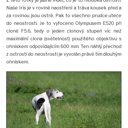
Z této fotky je jasně vidět, co je to hloubka ostrosti.
Naše Iris je v rovině naostření a tráva kousek před a
za rovinou jsou ostré. Pak to všechno prudce uteče
do neostrosti. Je to vyfoceno Olympusem E520 při
cloně F5.6, tedy o jeden clonový stupeň víc než
maximální clona (světelnost) použitého objektivu s
ohniskem odpovídajícím 600 mm. Ten náhlý přechod
z ostrosti do neostrosti je vyvolán právě tím dlouhým
ohniskem.