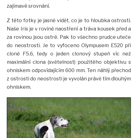
zajímavé srovnání.
Z této fotky je jasně vidět, co je to hloubka ostrosti.
Naše Iris je v rovině naostření a tráva kousek před a
za rovinou jsou ostré. Pak to všechno prudce uteče
do neostrosti. Je to vyfoceno Olympusem E520 při
cloně F5.6, tedy o jeden clonový stupeň víc než
maximální clona (světelnost) použitého objektivu s
ohniskem odpovídajícím 600 mm. Ten náhlý přechod
z ostrosti do neostrosti je vyvolán právě tím dlouhým
ohniskem.