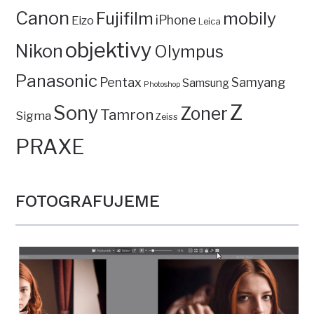
Canon
mobily
Fujifilm
iPhone
Eizo
Leica
objektivy
Nikon
Olympus
Panasonic
Pentax
Samyang
Samsung
Photoshop
Z
Sony
Zoner
Tamron
Sigma
Zeiss
PRAXE
FOTOGRAFUJEME