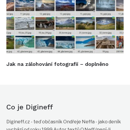
Jak na zálohování fotografií – doplněno
Co je Digineff
Digineff.cz - teď občasník Ondřeje Neffa - jako deník
vychází od roku 1999 Autor textů O.Neff (není-li