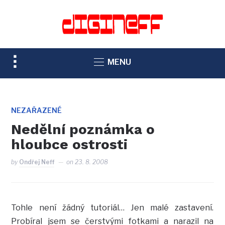
TOGGLE
MENU
SIDEBAR
&
NAVIGATION
NEZAŘAZENÉ
Nedělní poznámka o
hloubce ostrosti
by
Ondřej Neff
on
23. 8. 2008
Tohle není žádný tutoriál… Jen malé zastavení.
Probíral jsem se čerstvými fotkami a narazil na