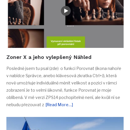
Zoner X a jeho vylepšený Náhled
Posledně jsem tu psal (zde) o funkci Porovnat (ikona nahoře
v nabídce Správce, anebo klávesová zkratka Ctrl+J), která
nově umožňuje individuálně měnit velikost a pozici v rámci
zobrazení Je to velmi šikovné, funkce Porovnat je moje
oblíbená. V mé verzi ZPS14 pochopitelně není, ale kvůli ní se
nebudu přezouvat z
[Read More…]