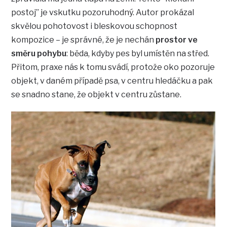
postoj” je vskutku pozoruhodný. Autor prokázal
skvělou pohotovost i bleskovou schopnost
kompozice – je správné, že je nechán
prostor ve
směru pohybu
: běda, kdyby pes byl umístěn na střed.
Přitom, praxe nás k tomu svádí, protože oko pozoruje
objekt, v daném případě psa, v centru hledáčku a pak
se snadno stane, že objekt v centru zůstane.