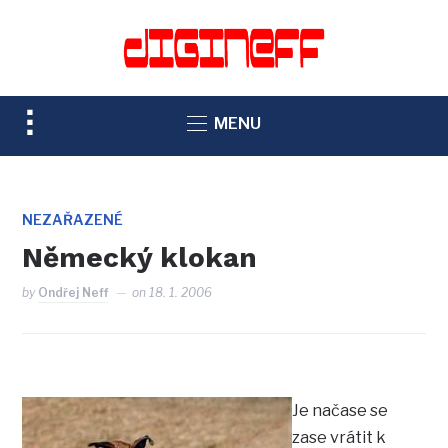
TOGGLE
MENU
SIDEBAR
&
NAVIGATION
NEZAŘAZENÉ
Německý klokan
by
Ondřej Neff
on
18. 1. 2006
Je načase se
zase vrátit k