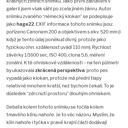
krásných zimních snímků. Jako první zastavení v
galerii jsem však sáhl po zcela jiném žánru. Autor
snímku zvaného “německý klokan” se podepisuje
jako
hage22
. EXIF informace tohoto snímku jsou:
pořízeno Canonem 20D a objektivem s ekv. 520 mm (i
když je tento údaj poněkud divný, protože jako
fyzickou ohn. vzdálenost uvádí 110 mm). Rychlost
závěrky 1/1600 sec, ISO 400, clona 5,6, měření
zonální. K té ohniskové vzdálenosti – na ten půlmetr
by ukazovala
zkrácená perspektiva
: proto pes
vypadá jako klokan, protože má přední tlapy
relativně mnohem kratší, než bychom čekali. To je
důsledek “zdrcnutí prostoru” dlouhým ohniskem.
Debata kolem tohoto snímku se točila kolem
tmavého klínu nahoře. Je to věc názoru. Myslím, že
klín nahoře i tyčka v pravé krajní části dodávají