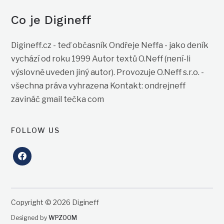
Co je Digineff
Digineff.cz - teď občasník Ondřeje Neffa - jako deník
vychází od roku 1999 Autor textů O.Neff (není-li
výslovně uveden jiný autor). Provozuje O.Neff s.r.o. -
všechna práva vyhrazena Kontakt: ondrejneff
zavináč gmail tečka com
FOLLOW US
facebook
Copyright © 2026 Digineff
Designed by
WPZOOM