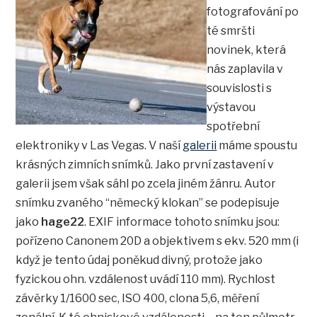
fotografování po
té smršti
novinek, která
nás zaplavila v
souvislosti s
výstavou
spotřební
elektroniky v Las Vegas. V naší
galerii
máme spoustu
krásných zimních snímků. Jako první zastavení v
galerii jsem však sáhl po zcela jiném žánru. Autor
snímku zvaného “německý klokan” se podepisuje
jako
hage22
. EXIF informace tohoto snímku jsou:
pořízeno Canonem 20D a objektivem s ekv. 520 mm (i
když je tento údaj poněkud divný, protože jako
fyzickou ohn. vzdálenost uvádí 110 mm). Rychlost
závěrky 1/1600 sec, ISO 400, clona 5,6, měření