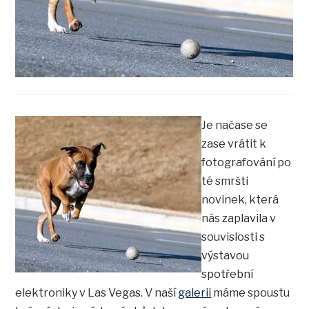
Je načase se
zase vrátit k
fotografování po
té smršti
novinek, která
nás zaplavila v
souvislosti s
výstavou
spotřební
elektroniky v Las Vegas. V naší
galerii
máme spoustu