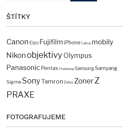
ŠTÍTKY
Canon
mobily
Fujifilm
iPhone
Eizo
Leica
objektivy
Nikon
Olympus
Panasonic
Pentax
Samyang
Samsung
Photoshop
Z
Sony
Zoner
Tamron
Sigma
Zeiss
PRAXE
FOTOGRAFUJEME