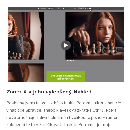
Zoner X a jeho vylepšený Náhled
Posledně jsem tu psal (zde) o funkci Porovnat (ikona nahoře
v nabídce Správce, anebo klávesová zkratka Ctrl+J), která
nově umožňuje individuálně měnit velikost a pozici v rámci
zobrazení Je to velmi šikovné, funkce Porovnat je moje