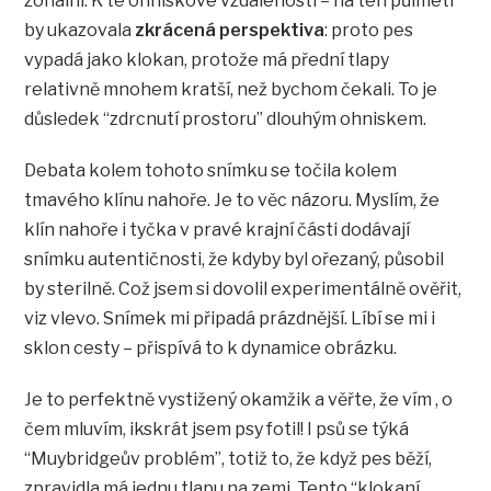
zonální. K té ohniskové vzdálenosti – na ten půlmetr
by ukazovala
zkrácená perspektiva
: proto pes
vypadá jako klokan, protože má přední tlapy
relativně mnohem kratší, než bychom čekali. To je
důsledek “zdrcnutí prostoru” dlouhým ohniskem.
Debata kolem tohoto snímku se točila kolem
tmavého klínu nahoře. Je to věc názoru. Myslím, že
klín nahoře i tyčka v pravé krajní části dodávají
snímku autentičnosti, že kdyby byl ořezaný, působil
by sterilně. Což jsem si dovolil experimentálně ověřit,
viz vlevo. Snímek mi připadá prázdnější. Líbí se mi i
sklon cesty – přispívá to k dynamice obrázku.
Je to perfektně vystižený okamžik a věřte, že vím , o
čem mluvím, ikskrát jsem psy fotil! I psů se týká
“Muybridgeův problém”, totiž to, že když pes běží,
zpravidla má jednu tlapu na zemi. Tento “klokaní