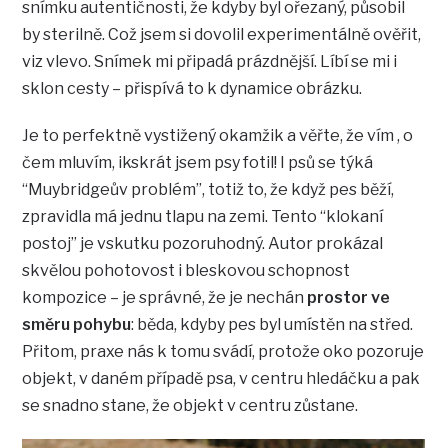
snímku autentičnosti, že kdyby byl ořezaný, působil
by sterilně. Což jsem si dovolil experimentálně ověřit,
viz vlevo. Snímek mi připadá prázdnější. Líbí se mi i
sklon cesty – přispívá to k dynamice obrázku.
Je to perfektně vystižený okamžik a věřte, že vím , o
čem mluvím, ikskrát jsem psy fotil! I psů se týká
“Muybridgeův problém”, totiž to, že když pes běží,
zpravidla má jednu tlapu na zemi. Tento “klokaní
postoj” je vskutku pozoruhodný. Autor prokázal
skvělou pohotovost i bleskovou schopnost
kompozice – je správné, že je nechán
prostor ve
směru pohybu
: běda, kdyby pes byl umístěn na střed.
Přitom, praxe nás k tomu svádí, protože oko pozoruje
objekt, v daném případě psa, v centru hledáčku a pak
se snadno stane, že objekt v centru zůstane.