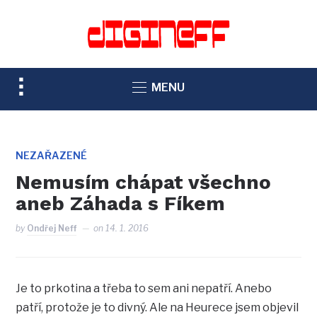
TOGGLE
MENU
SIDEBAR
&
NAVIGATION
NEZAŘAZENÉ
Nemusím chápat všechno
aneb Záhada s Fíkem
by
Ondřej Neff
on
14. 1. 2016
Je to prkotina a třeba to sem ani nepatří. Anebo
patří, protože je to divný. Ale na Heurece jsem objevil