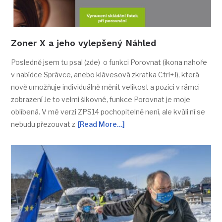
Zoner X a jeho vylepšený Náhled
Posledně jsem tu psal (zde) o funkci Porovnat (ikona nahoře
v nabídce Správce, anebo klávesová zkratka Ctrl+J), která
nově umožňuje individuálně měnit velikost a pozici v rámci
zobrazení Je to velmi šikovné, funkce Porovnat je moje
oblíbená. V mé verzi ZPS14 pochopitelně není, ale kvůli ní se
nebudu přezouvat z
[Read More…]