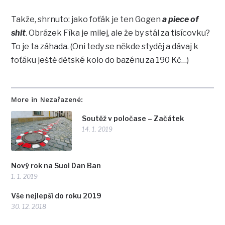
Takže, shrnuto: jako foťák je ten Gogen
a piece of
shit
. Obrázek Fíka je milej, ale že by stál za tisícovku?
To je ta záhada. (Oni tedy se někde styděj a dávaj k
foťáku ještě dětské kolo do bazénu za 190 Kč…)
More in Nezařazené:
Soutěž v poločase – Začátek
14. 1. 2019
Nový rok na Suoi Dan Ban
1. 1. 2019
Vše nejlepší do roku 2019
30. 12. 2018