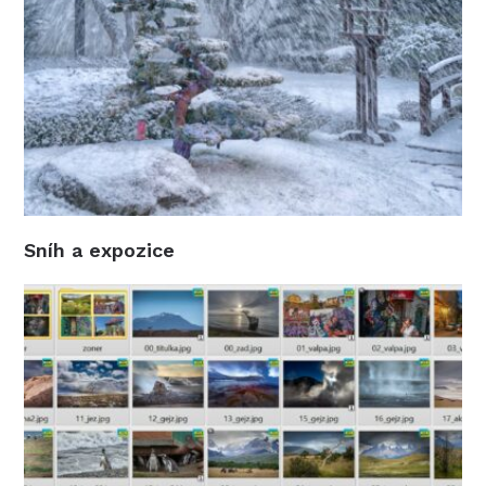
Sníh a expozice