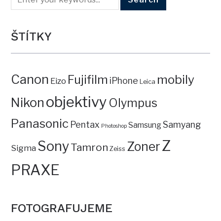
ŠTÍTKY
Canon
mobily
Fujifilm
iPhone
Eizo
Leica
objektivy
Nikon
Olympus
Panasonic
Pentax
Samyang
Samsung
Photoshop
Z
Sony
Zoner
Tamron
Sigma
Zeiss
PRAXE
FOTOGRAFUJEME