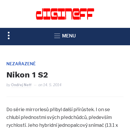
TOGGLE
MENU
SIDEBAR
&
NAVIGATION
NEZAŘAZENÉ
Nikon 1 S2
by
Ondřej Neff
on
14. 5. 2014
Do série mirrorlesů přibyl další přírůstek. I on se
chlubí přednostmi svých předchůdců, především
rychlostí. Jeho hybridní jednopalcový snímač (13.1 x