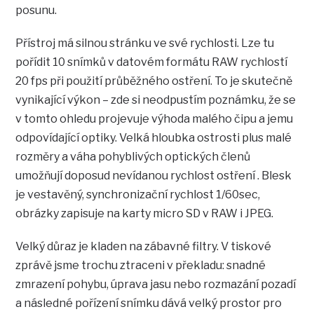
posunu.
Přístroj má silnou stránku ve své rychlosti. Lze tu
pořídit 10 snímků v datovém formátu RAW rychlostí
20 fps při použití průběžného ostření. To je skutečně
vynikající výkon – zde si neodpustím poznámku, že se
v tomto ohledu projevuje výhoda malého čipu a jemu
odpovídající optiky. Velká hloubka ostrosti plus malé
rozměry a váha pohyblivých optických členů
umožňují doposud nevídanou rychlost ostření . Blesk
je vestavěný, synchronizační rychlost 1/60sec,
obrázky zapisuje na karty micro SD v RAW i JPEG.
Velký důraz je kladen na zábavné filtry. V tiskové
zprávě jsme trochu ztraceni v překladu: snadné
zmrazení pohybu, úprava jasu nebo rozmazání pozadí
a následné pořízení snímku dává velký prostor pro