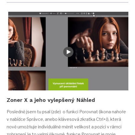
Zoner X a jeho vylepšený Náhled
Posledně jsem tu psal (zde) o funkci Porovnat (ikona nahoře
v nabídce Správce, anebo klávesová zkratka Ctrl+J), která
nově umožňuje individuálně měnit velikost a pozici v rámci
zobrazení Je to velmi šikovné, funkce Porovnat je moje