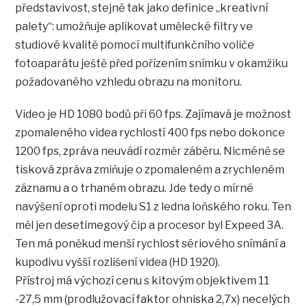
představivost, stejně tak jako definice „kreativní
palety“: umožňuje aplikovat umělecké filtry ve
studiové kvalitě pomocí multifunkčního voliče
fotoaparátu ještě před pořízením snímku v okamžiku
požadovaného vzhledu obrazu na monitoru.
Video je HD 1080 bodů při 60 fps. Zajímavá je možnost
zpomaleného videa rychlostí 400 fps nebo dokonce
1200 fps, zpráva neuvádí rozměr záběru. Nicméně se
tisková zpráva zmiňuje o zpomaleném a zrychleném
záznamu a o trhaném obrazu. Jde tedy o mírné
navýšení oproti modelu S1 z ledna loňského roku. Ten
měl jen desetimegový čip a procesor byl Expeed 3A.
Ten má poněkud menší rychlost sériového snímání a
kupodivu vyšší rozlišení videa (HD 1920).
Přístroj má výchozí cenu s kitovým objektivem 11
-27,5 mm (prodlužovací faktor ohniska 2,7x) necelých