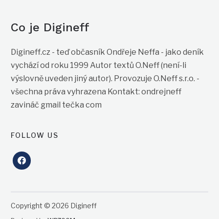
Co je Digineff
Digineff.cz - teď občasník Ondřeje Neffa - jako deník
vychází od roku 1999 Autor textů O.Neff (není-li
výslovně uveden jiný autor). Provozuje O.Neff s.r.o. -
všechna práva vyhrazena Kontakt: ondrejneff
zavináč gmail tečka com
FOLLOW US
facebook
Copyright © 2026 Digineff