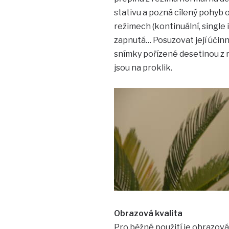
stativu a pozná cílený pohyb o
režimech (kontinuální, single
zapnutá… Posuzovat její účinno
snímky pořízené desetinou z ru
jsou na proklik.
Obrazová kvalita
Pro běžné použití je obrazová 