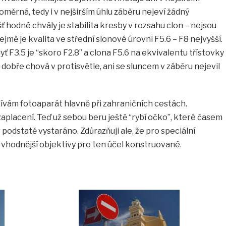
měrná, tedy i v nejširším úhlu záběru nejeví žádný
ť hodné chvály je stabilita kresby v rozsahu clon – nejsou
ejmě je kvalita ve střední slonové úrovni F5.6 – F8 nejvyšší.
yť F3.5 je “skoro F2.8” a clona F5.6 na ekvivalentu třístovky
i dobře chová v protisvětle, ani se sluncem v záběru nejevil
ívám fotoaparát hlavně při zahraničních cestách.
ezaplacení. Teď už sebou beru ještě “rybí očko”, které časem
podstatě vystaráno. Zdůrazňuji ale, že pro speciální
y vhodnější objektivy pro ten účel konstruované.