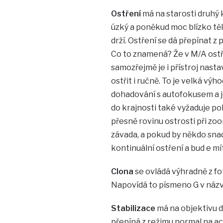
Ostření
má na starosti druhý 
úzký a poněkud moc blízko těla
drží. Ostření se dá přepínat z
Co to znamená? Že v M/A ostř
samozřejmě je i přístroj nasta
ostřit i ručně. To je velká výh
dohadování s autofokusem a je
do krajnosti také vyžaduje po
přesně rovinu ostrosti při zo
závada, a pokud by někdo sna
kontinuální ostření a bud e mí
Clona
se ovládá výhradně z fo
Napovídá to písmeno G v názv
Stabilizace
má na objektivu d
přepíná z režimu normal na act