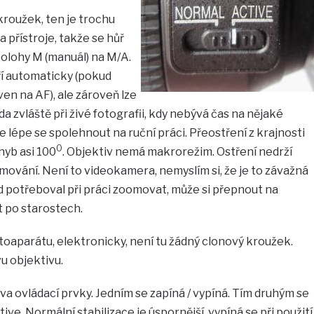
kroužek, ten je trochu
 přístroje, takže se hůř
 polohy M (manuál) na M/A.
í automaticky (pokud
ven na AF), ale zároveň lze
oda zvláště při živé fotografii, kdy nebývá čas na nějaké
 lépe se spolehnout na ruční práci. Přeostření z krajnosti
0
hyb asi 100
. Objektiv nemá makrorežim. Ostření nedrží
omování. Není to videokamera, nemyslím si, že je to závažná
d potřeboval při práci zoomovat, může si přepnout na
t po starostech.
toaparátu, elektronicky, není tu žádný clonový kroužek.
u objektivu.
va ovládací prvky. Jedním se zapíná / vypíná. Tím druhým se
ive. Normální stabilizace je úspornější, vypíná se při použití