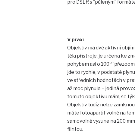
pro DSLR s “půleným” formát
V praxi
Objektiv má dvě aktivní objímky
těla přístroje, je určena ke z
o
pohybem asi o 100
“přezoomuj
jde to rychle, v podstatě plyn
ve středních hodnotách v pr
až moc plynule – jediná provoz
tomuto objektivu mám, se tý
Objektiv tudíž nelze zamknout
máte fotoaparát volně na řeme
samovolně vysune na 200 mm a
flintou.