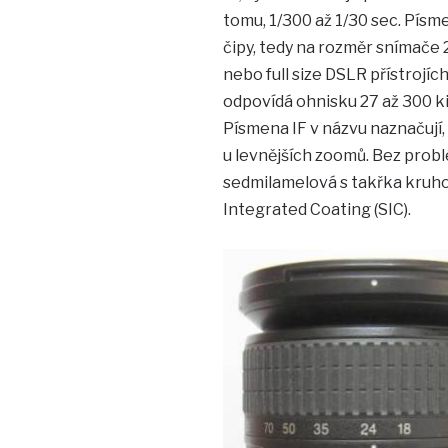
tomu, 1/300 až 1/30 sec. Písm
čipy, tedy na rozměr snímače 2
nebo full size DSLR přístrojíc
odpovídá ohnisku 27 až 300 k
Písmena IF v názvu naznačují, ž
u levnějších zoomů. Bez problé
sedmilamelová s takřka kruho
Integrated Coating (SIC).