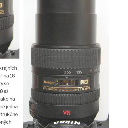
krajních
í na 18
y se
18 až
 jako na
tně jedna
strukčně
ených