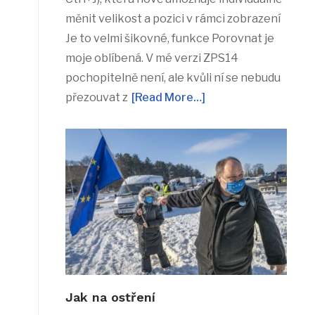
měnit velikost a pozici v rámci zobrazení
Je to velmi šikovné, funkce Porovnat je
moje oblíbená. V mé verzi ZPS14
pochopitelně není, ale kvůli ní se nebudu
přezouvat z
[Read More…]
Jak na ostření