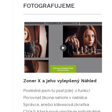
FOTOGRAFUJEME
Zoner X a jeho vylepšený Náhled
Posledně jsem tu psal (zde) o funkci
Porovnat (ikona nahoře v nabídce
Správce, anebo klávesová zkratka
Ctrl+J), která nově umožňuje individuálně