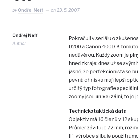
by
Ondřej Neff
on
23. 5. 2007
Ondřej Neff
Pokračuji v seriálu o zkušeno
Author
D200 a Canon 400D. K tomuto
nedůvěrou. Každý zoom je plný
hned zkraje: dnes už se svým
jasné, že perfekcionista se b
pevná ohniska mají lepší opti
určitý typ fotografie speciál
zoomy jsou
univerzální
, to je
Technickotaktická data
Objektiv má 16 členů v 12 skup
Průměr závitu je 72 mm, rozmě
II”, výrobce slibuje použití um