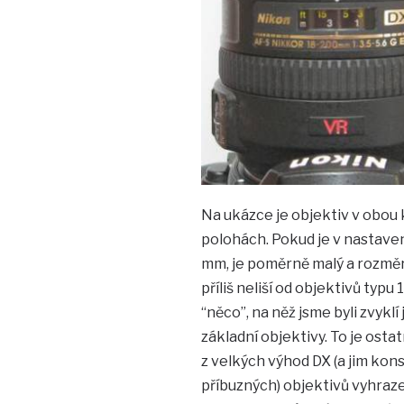
Na ukázce je objektiv v obou 
polohách. Pokud je v nastaven
mm, je poměrně malý a rozměr
příliš neliší od objektivů typu 
“něco”, na něž jsme byli zvyklí
základní objektivy. To je osta
z velkých výhod DX (a jim kon
příbuzných) objektivů vyhraz