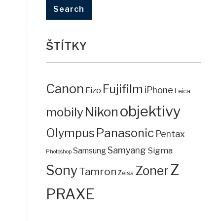
ŠTÍTKY
Canon
Fujifilm
iPhone
Eizo
Leica
objektivy
mobily
Nikon
Panasonic
Olympus
Pentax
Samyang
Sigma
Samsung
Photoshop
Z
Sony
Zoner
Tamron
Zeiss
PRAXE