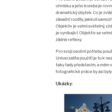
ohnisku a jeho kresba je rovno
dramatický úbytek. Co je zvláš
zásadní rozdíly, jakkoli samozř
Objektiv je velmi světelný, vžd
je vynikající. Objektiv se velm
žádné reflexy.
Pro svoji osobní potřebu použ
Univerzalita použití je tu k n
taky tady představím, a mám v 
fotografické práce by asi byl
Ukázky
: