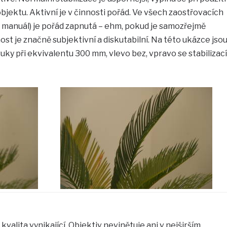
bjektu. Aktivní je v činnosti pořád. Ve všech zaostřovacích
 i manuál) je pořád zapnutá – ehm, pokud je samozřejmě
st je značně subjektivní a diskutabilní. Na této ukázce jso
ky při ekvivalentu 300 mm, vlevo bez, vpravo se stabilizací
kvalita vynikající. Objektiv nevinětuje ani v nejširším