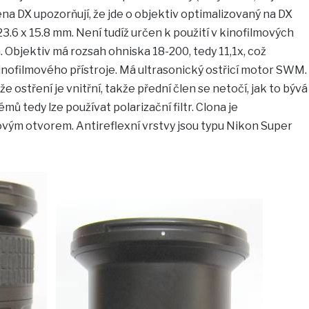
ena DX upozorňují, že jde o objektiv optimalizovaný na DX
3.6 x 15.8 mm. Není tudíž určen k použití v kinofilmových
h. Objektiv má rozsah ohniska 18-200, tedy 11,1x, což
inofilmového přístroje. Má ultrasonický ostřicí motor SWM.
e ostření je vnitřní, takže přední člen se netočí, jak to bývá
mů tedy lze používat polarizační filtr. Clona je
vým otvorem. Antireflexní vrstvy jsou typu Nikon Super