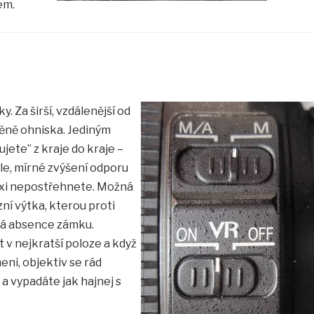
em.
. Za širší, vzdálenější od
měně ohniska. Jediným
ete” z kraje do kraje –
ule, mírné zvýšení odporu
axi nepostřehnete. Možná
ní výtka, kterou proti
ká absence zámku.
 v nejkratší poloze a když
ni, objektiv se rád
 vypadáte jak hajnej s