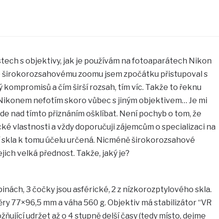
stech s objektivy, jak je používám na fotoaparátech Nikon
 širokorozsahovému zoomu jsem zpočátku přistupoval s
 kompromisů a čím širší rozsah, tím víc. Takže to řeknu
 Nikonem nefotím skoro vůbec s jiným objektivem… Je mi
ude nad tímto přiznáním ošklíbat. Není pochyb o tom, že
cké vlastnosti a vždy doporučuji zájemcům o specializaci na
ní skla k tomu účelu určená. Nicméně širokorozsahové
 jejich velká přednost. Takže, jaký je?
inách, 3 čočky jsou asférické, 2 z nízkorozptylového skla.
ry 77×96,5 mm a váha 560 g. Objektiv má stabilizátor “VR
ožňující udržet až o 4 stupně delší časy (tedy místo, dejme