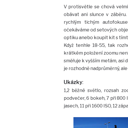
V protisvětle se chová velmi 
obávat ani slunce v záběru.
rychlým tichým autofokus
očekáváme od setových objekti
optiku anebo koupit kit s tím
Když tenhle 18-55, tak rozho
krátkém položení zoomu není 
směřuje k vyšším metám, asi do
je rozhodně nadprůměrný, ale 
Ukázky
:
1,2 běžné světlo, rozsah zo
podvečer, 6 bokeh, 7 při 800 I
jasech, 11 při 1600 ISO, 12 záp