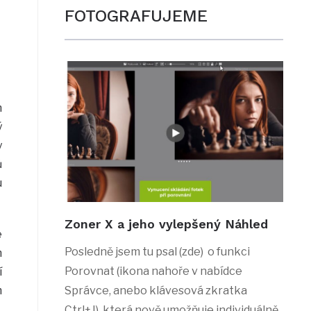
FOTOGRAFUJEME
m
ý
y
ů
u
Zoner X a jeho vylepšený Náhled
e
Posledně jsem tu psal (zde) o funkci
m
Porovnat (ikona nahoře v nabídce
í
m
Správce, anebo klávesová zkratka
Ctrl+J), která nově umožňuje individuálně