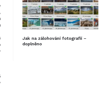
e
,
u
u
Jak na zálohování fotografií –
ě
doplněno
o
v
5
v