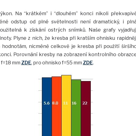
ýkon. Na “krátkém” i “dlouhém” konci nikoli překvapiv
éně odstup od plné světelnosti není dramatický, i pln
oužitelná k získání ostrých snímků. Naše grafy vyjadřuj
dnoty. Plyne z nich, že kresba při kratším ohnisku rapidněj
 hodnotám, nicméně celkově je kresba při použití širšíh
konci. Porovnání kresby na zobrazení kontrolního obrazc
ko f=18 mm
ZDE
, pro ohnisko f=55 mm
ZDE
.