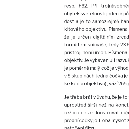
resp. F32. Při trojnásob
úbytek světelnosti jeden a půl
dost a je to samozřejmě ha
kitového objektivu. Písmena D
že je určen digitálním zrc
formátem snímače, tedy 23.6 
přístroji není určen. Písmena 
objektiv. Je vybaven ultrazv
je poměrně malý, což je výhoda
v 8 skupinách, jedna čočka j
ke konci objektivu) , váží 265 
Je třeba brát v úvahu, že je to
uprostřed širší než na konci
režimu nelze doostřovat ruč
přední čočky je třeba myslet z
natočení filtru.