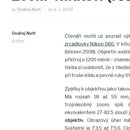
by
Ondřej Neff
on
6. 3. 2008
Ondřej Neff
Čtenáři mohli už poznat vý
Author
zrcadlovky Nikon D60.
V kitu
(březen 2008). Objektiv exist
přístroj o 1200 méně – znamená 
třeba si uvědomit, že z hledi
při troše klidu a pevné ruky t
Zpátky k objektivu jako tako
Má rozsah 18 až 55 mm,
trojnásobný zoom, spíš š
ekvivalentem 27-82.5 slouží
objektiv
. Obrazový úhel m
Světelný je F3.5 až F5.6. Cl