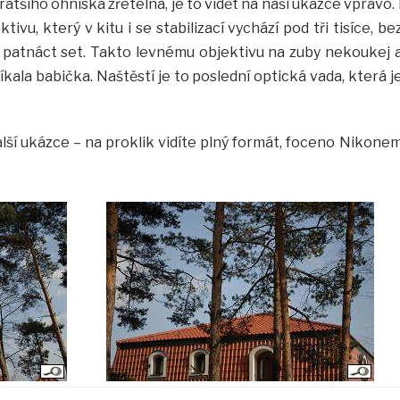
ratšího ohniska zřetelná, je to vidět na naší ukázce vpravo. 
ivu, který v kitu i se stabilizací vychází pod tři tisíce, be
h patnáct set. Takto levnému objektivu na zuby nekoukej 
kala babička. Naštěstí je to poslední optická vada, která j
lší ukázce – na proklik vidíte plný formát, foceno Nikone