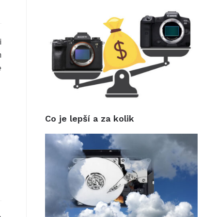
i
h
e
Co je lepší a za kolik