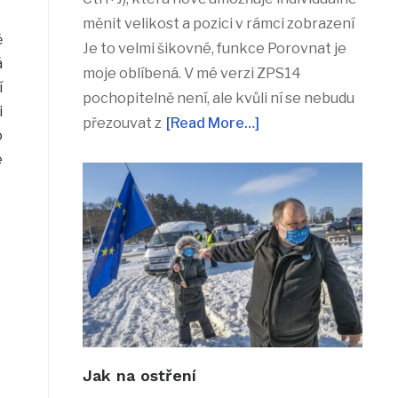
měnit velikost a pozici v rámci zobrazení
ě
Je to velmi šikovné, funkce Porovnat je
á
moje oblíbená. V mé verzi ZPS14
í
pochopitelně není, ale kvůli ní se nebudu
i
přezouvat z
[Read More…]
o
e
Jak na ostření