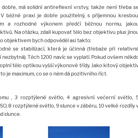
dobře, má solidní antireflexní vrstvy, takže není třeba s
 V běžné praxi je dobře použitelný, s příjemnou kresbou
em a rozhodně výkonem předčí běžnou normu, jako
vů. Na otázku, zdali kupovat tělo bez objektivu plus jino
to objektivem bych odpověděl asi takto:
dně se stabilizací, která je účinná (třebaže při relativn
nezbytná). Těch 1200 navíc se vyplatí. Pokud ovšem někd
plní tělo optikou vyšší výkonové třídy. Jako kitový objekti
to je maximum, co se o něm dá pozitivního říct.
omu , 3 rozptýlené světlo, 4 agresivní večerní světlo, 
SO, 8 rozptýlené světlo, 9 slunce v záběru, 10 velké rozdíly 
ad slunce.