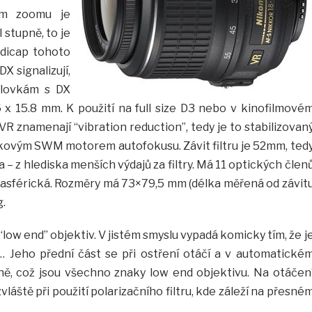
ném zoomu je
 stupně, to je
ndicap tohoto
X signalizují,
adlovkám s DX
x 15.8 mm. K použití na full size D3 nebo v kinofilmové
VR znamenají “vibration reduction”, tedy je to stabilizovan
ukovým SWM motorem autofokusu. Závit filtru je 52mm, ted
 – z hlediska menších výdajů za filtry. Má 11 optických člen
e asférická. Rozměry má 73×79,5 mm (délka měřená od závit
g.
 “low end” objektiv. V jistém smyslu vypadá komicky tím, že j
… Jeho přední část se při ostření otáčí a v automatické
ně, což jsou všechno znaky low end objektivu. Na otáčen
vláště při použití polarizačního filtru, kde záleží na přesné