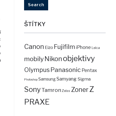
ŠTÍTKY
í
c
Canon
Fujifilm
e
iPhone
Eizo
Leica
e
objektivy
mobily
Nikon
a
Panasonic
Olympus
Pentax
Samyang
Sigma
Samsung
Photoshop
Z
Sony
Zoner
Tamron
Zeiss
PRAXE