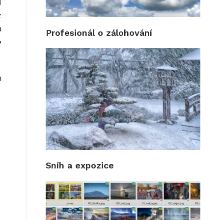
I
z
a
Profesionál o zálohování
e
m
Sníh a expozice