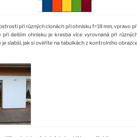
strosti při různých clonách při ohnisku f=18 mm, vpravo př
e při delším ohnisku je kresba více vyrovnaná při různýc
 je slabší, jak si ověříte na tabulkách z kontrolního obrazc