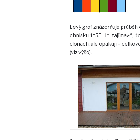
Levý graf znázorňuje průběh o
ohnisku f=55. Je zajímavé, ž
clonách, ale opakuji – celkově
(viz výše).
…