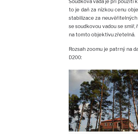
Soudková vada je při použití k
to je daň za nízkou cenu objekt
stabilizace za neuvěřitelnýc
se soudkovou vadou se smiř, ří
na tomto objektivu zřetelná.
Rozsah zoomu je patrný na da
D200: