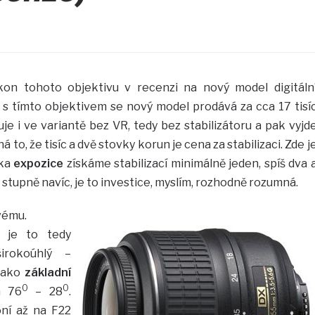
kon tohoto objektivu v recenzi na nový model digitáln
 s tímto objektivem se nový model prodává za cca 17 tisí
uje i ve variantě bez VR, tedy bez stabilizátoru a pak vyjd
to, že tisíc a dvě stovky korun je cena za stabilizaci. Zde j
ska
expozice
získáme stabilizací minimálně jeden, spíš dva 
ři stupně navíc, je to investice, myslím, rozhodně rozumná.
vému.
 je to tedy
irokoúhlý –
 jako
základní
0
0
á 76
– 28
.
oní až na F22