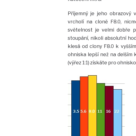
Příjemný je jeho obrazový v
vrcholí na cloně F8.0, nicm
světelnost je velmi dobře p
stoupání, nikoli absolutní ho
klesá od clony F8.0 k vyšším
ohniska lepší než na delším 
(výřez 1:1) získáte pro ohnis