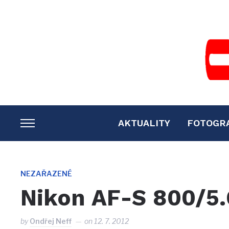
AKTUALITY
FOTOGR
TOGGLE
SIDEBAR
&
NAVIGATION
NEZAŘAZENÉ
Nikon AF-S 800/5.
by
Ondřej Neff
on
12. 7. 2012