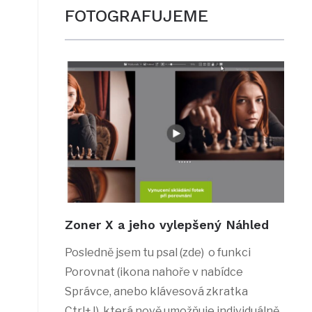
FOTOGRAFUJEME
Zoner X a jeho vylepšený Náhled
Posledně jsem tu psal (zde) o funkci
Porovnat (ikona nahoře v nabídce
Správce, anebo klávesová zkratka
Ctrl+J), která nově umožňuje individuálně