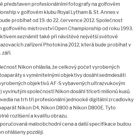
é představen profesionálními fotografy na golfovém
onship v golfovém klubu Royal Lytham & St. Annes v
bude probíhat od 19. do 22. července 2012. Společnost
m golfového mistrovství Open Championship od roku 1993.
ektivem seznámit také při návštěvě největší světové
azovacích zařízení Photokina 2012, která bude probíhat v
září.
ečnost Nikon ohlásila, že celkový počet vyrobených
toaparáty s vyměnitelnými objektivy dosáhl sedmdesáti
t vyrobených objektivů AF-S vybavených ultrazvukovým
yvinutým společností Nikon dosáhl třiceti milionů kusů.
edla na trh tři profesionální jednooké digitální zrcadlovky
toaparát Nikon D4, Nikon D800 a Nikon D800E. Tyto
lné rozlišení a kvalitu obrazu.
poručovaná maloobchodní cena a další specifikace budou
n ohlášeny později.