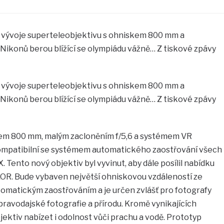
 vývoje superteleobjektivu s ohniskem 800 mm a
 u Nikonů berou blížící se olympiádu vážně… Z tiskové zpávy
 vývoje superteleobjektivu s ohniskem 800 mm a
 u Nikonů berou blížící se olympiádu vážně… Z tiskové zpávy
kem 800 mm, malým zacloněním f/5,6 a systémem VR
kompatibilní se systémem automatického zaostřování všech
 Tento nový objektiv byl vyvinut, aby dále posílil nabídku
OR. Bude vybaven největší ohniskovou vzdáleností ze
omatickým zaostřováním a je určen zvlášť pro fotografy
zpravodajské fotografie a přírodu. Kromě vynikajících
ktiv nabízet i odolnost vůči prachu a vodě. Prototyp