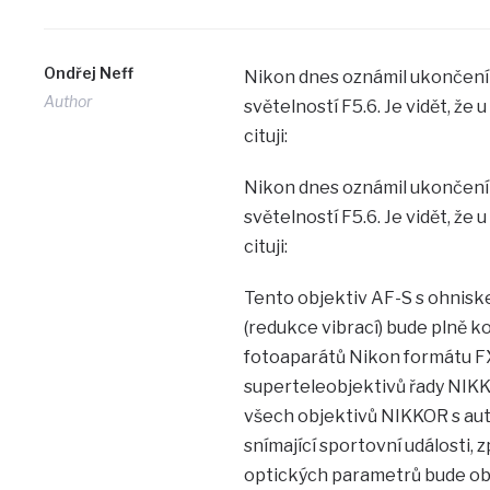
Ondřej Neff
Nikon dnes oznámil ukončení
Author
světelností F5.6. Je vidět, že
cituji:
Nikon dnes oznámil ukončení
světelností F5.6. Je vidět, že
cituji:
Tento objektiv AF-S s ohnis
(redukce vibrací) bude plně 
fotoaparátů Nikon formátu FX.
superteleobjektivů řady NIKK
všech objektivů NIKKOR s aut
snímající sportovní události, 
optických parametrů bude obje