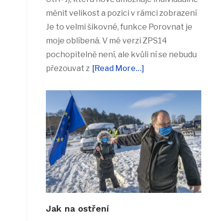
měnit velikost a pozici v rámci zobrazení
Je to velmi šikovné, funkce Porovnat je
moje oblíbená. V mé verzi ZPS14
pochopitelně není, ale kvůli ní se nebudu
přezouvat z
[Read More…]
Jak na ostření