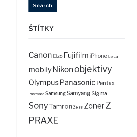
ŠTÍTKY
Canon
Fujifilm
iPhone
Eizo
Leica
objektivy
mobily
Nikon
Panasonic
Olympus
Pentax
Samyang
Sigma
Samsung
Photoshop
Z
Sony
Zoner
Tamron
Zeiss
PRAXE