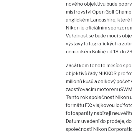
nového objektivu bude poprv
mistrovství Open Golf Champi
anglickém Lancashire, které 
Nikon je oficiálním sponzore
Veřejnost se bude moci s obj
výstavy fotografických a zobr
německém Kolíně od 18. do 23. 
Začátkem tohoto měsíce spol
objektivů řady NIKKOR pro fo
milionů kusů a celkový poče
zaostřovacím motorem (SWM) v
Tento rok společnost Nikon uv
formátu FX: vlajkovou loď fo
fotoaparáty nabízejí neuvěřite
Datum uvedení do prodeje, do
společností Nikon Corporatio