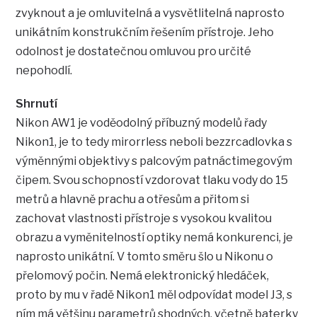
zvyknout a je omluvitelná a vysvětlitelná naprosto
unikátním konstrukčním řešením přístroje. Jeho
odolnost je dostatečnou omluvou pro určité
nepohodlí.
Shrnutí
Nikon AW1 je voděodolný příbuzný modelů řady
Nikon1, je to tedy mirorrless neboli bezzrcadlovka s
výměnnými objektivy s palcovým patnáctimegovým
čipem. Svou schopností vzdorovat tlaku vody do 15
metrů a hlavně prachu a otřesům a přitom si
zachovat vlastnosti přístroje s vysokou kvalitou
obrazu a vyměnitelností optiky nemá konkurenci, je
naprosto unikátní. V tomto směru šlo u Nikonu o
přelomový počin. Nemá elektronický hledáček,
proto by mu v řadě Nikon1 měl odpovídat model J3, s
ním má většinu parametrů shodných, včetně baterky