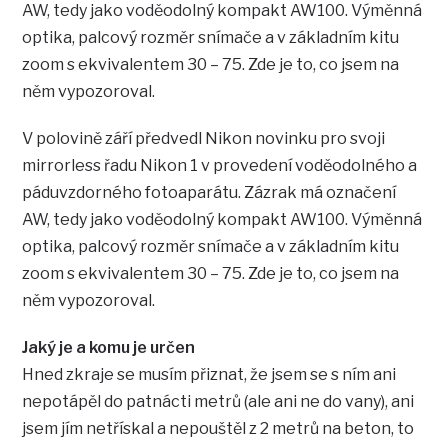
AW, tedy jako voděodolný kompakt AW100. Výměnná
optika, palcový rozměr snímače a v základním kitu
zoom s ekvivalentem 30 – 75. Zde je to, co jsem na
něm vypozoroval.
V polovině září předvedl Nikon novinku pro svoji
mirrorless řadu Nikon 1 v provedení voděodolného a
páduvzdorného fotoaparátu. Zázrak má označení
AW, tedy jako voděodolný kompakt AW100. Výměnná
optika, palcový rozměr snímače a v základním kitu
zoom s ekvivalentem 30 – 75. Zde je to, co jsem na
něm vypozoroval.
Jaký je a komu je určen
Hned zkraje se musím přiznat, že jsem se s ním ani
nepotápěl do patnácti metrů (ale ani ne do vany), ani
jsem jím netřískal a nepouštěl z 2 metrů na beton, to