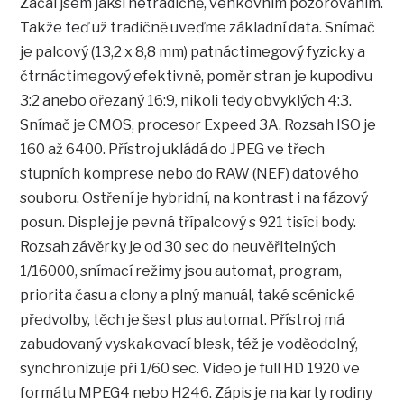
Začal jsem jaksi netradičně, venkovním pozorováním.
Takže teď už tradičně uveďme základní data. Snímač
je palcový (13,2 x 8,8 mm) patnáctimegový fyzicky a
čtrnáctimegový efektivně, poměr stran je kupodivu
3:2 anebo ořezaný 16:9, nikoli tedy obvyklých 4:3.
Snímač je CMOS, procesor Expeed 3A. Rozsah ISO je
160 až 6400. Přístroj ukládá do JPEG ve třech
stupních komprese nebo do RAW (NEF) datového
souboru. Ostření je hybridní, na kontrast i na fázový
posun. Displej je pevná třípalcový s 921 tisíci body.
Rozsah závěrky je od 30 sec do neuvěřitelných
1/16000, snímací režimy jsou automat, program,
priorita času a clony a plný manuál, také scénické
předvolby, těch je šest plus automat. Přístroj má
zabudovaný vyskakovací blesk, též je voděodolný,
synchronizuje při 1/60 sec. Video je full HD 1920 ve
formátu MPEG4 nebo H246. Zápis je na karty rodiny