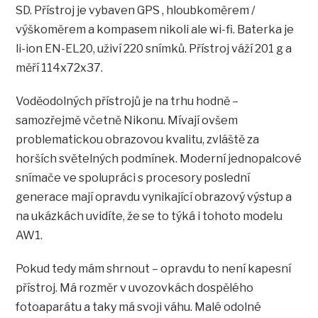
SD. Přístroj je vybaven GPS , hloubkoměrem /
výškoměrem a kompasem nikoli ale wi-fi. Baterka je
li-ion EN-EL20, uživí 220 snímků. Přístroj váží 201 g a
měří 114x72x37.
Voděodolných přístrojů je na trhu hodně –
samozřejmě včetně Nikonu. Mívají ovšem
problematickou obrazovou kvalitu, zvláště za
horších světelných podmínek. Moderní jednopalcové
snímače ve spolupráci s procesory poslední
generace mají opravdu vynikající obrazový výstup a
na ukázkách uvidíte, že se to týká i tohoto modelu
AW1.
Pokud tedy mám shrnout – opravdu to není kapesní
přístroj. Má rozměr v uvozovkách dospělého
fotoaparátu a taky má svoji váhu. Malé odolné