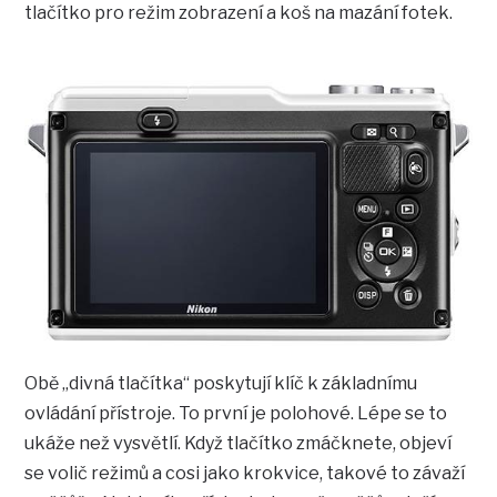
tlačítko pro režim zobrazení a koš na mazání fotek.
Obě „divná tlačítka“ poskytují klíč k základnímu
ovládání přístroje. To první je polohové. Lépe se to
ukáže než vysvětlí. Když tlačítko zmáčknete, objeví
se volič režimů a cosi jako krokvice, takové to závaží