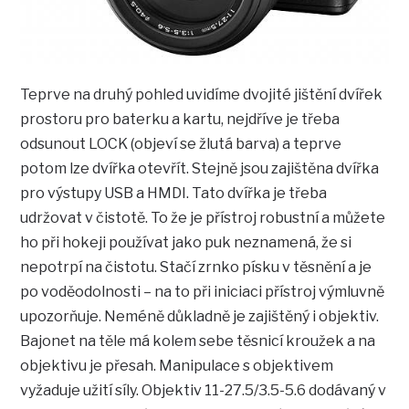
Teprve na druhý pohled uvidíme dvojité jištění dvířek
prostoru pro baterku a kartu, nejdříve je třeba
odsunout LOCK (objeví se žlutá barva) a teprve
potom lze dvířka otevřít. Stejně jsou zajištěna dvířka
pro výstupy USB a HMDI. Tato dvířka je třeba
udržovat v čistotě. To že je přístroj robustní a můžete
ho při hokeji používat jako puk neznamená, že si
nepotrpí na čistotu. Stačí zrnko písku v těsnění a je
po voděodolnosti – na to při iniciaci přístroj výmluvně
upozorňuje. Neméně důkladně je zajištěný i objektiv.
Bajonet na těle má kolem sebe těsnicí kroužek a na
objektivu je přesah. Manipulace s objektivem
vyžaduje užití síly. Objektiv 11-27.5/3.5-5.6 dodávaný v