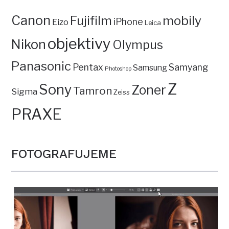
Canon
mobily
Fujifilm
iPhone
Eizo
Leica
objektivy
Nikon
Olympus
Panasonic
Pentax
Samyang
Samsung
Photoshop
Z
Sony
Zoner
Tamron
Sigma
Zeiss
PRAXE
FOTOGRAFUJEME