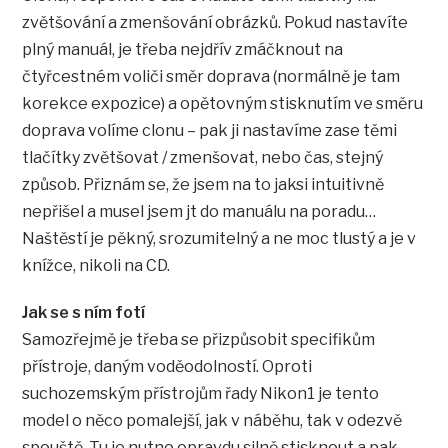
zvětšování a zmenšování obrázků. Pokud nastavíte
plný manuál, je třeba nejdřív zmáčknout na
čtyřcestném voliči směr doprava (normálně je tam
korekce expozice) a opětovným stisknutím ve směru
doprava volíme clonu – pak ji nastavíme zase těmi
tlačítky zvětšovat / zmenšovat, nebo čas, stejný
způsob. Přiznám se, že jsem na to jaksi intuitivně
nepřišel a musel jsem jt do manuálu na poradu…
Naštěstí je pěkný, srozumitelný a ne moc tlustý a je v
knížce, nikoli na CD.
Jak se s ním fotí
Samozřejmě je třeba se přizpůsobit specifikům
přístroje, daným voděodolností. Oproti
suchozemským přístrojům řady Nikon1 je tento
model o něco pomalejší, jak v náběhu, tak v odezvě
spouště. Tu je nutno opravdu silně stisknout a pak