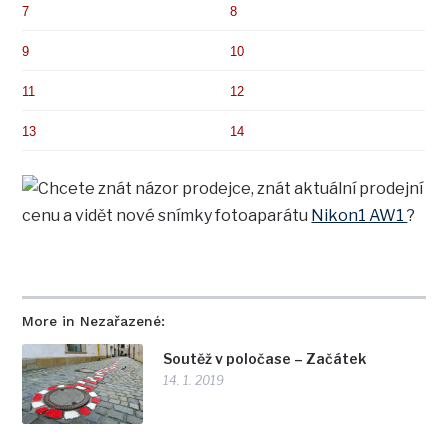
7
8
9
10
11
12
13
14
Chcete znát názor prodejce, znát aktuální prodejní
cenu a vidět nové snímky fotoaparátu
Nikon1 AW1
?
More in Nezařazené:
Soutěž v poločase – Začátek
14. 1. 2019