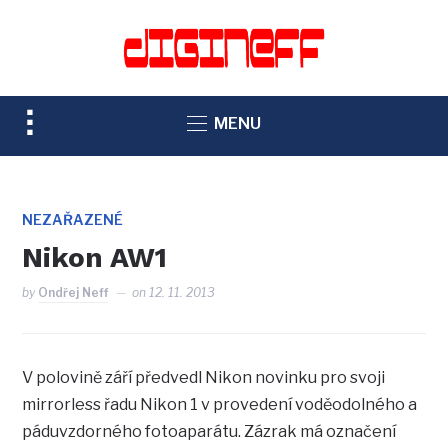
TOGGLE
MENU
SIDEBAR
&
NAVIGATION
NEZAŘAZENÉ
Nikon AW1
by
Ondřej Neff
on
12. 11. 2013
V polovině září předvedl Nikon novinku pro svoji
mirrorless řadu Nikon 1 v provedení voděodolného a
páduvzdorného fotoaparátu. Zázrak má označení