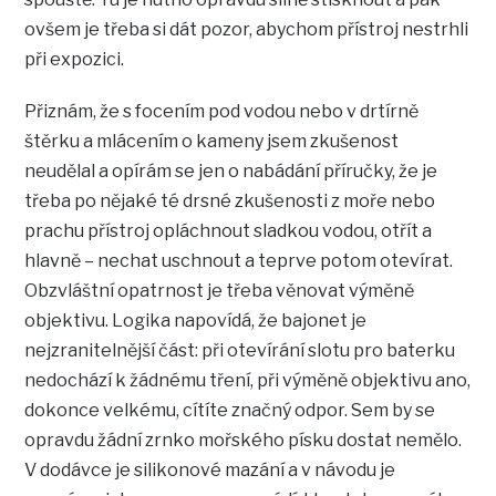
ovšem je třeba si dát pozor, abychom přístroj nestrhli
při expozici.
Přiznám, že s focením pod vodou nebo v drtírně
štěrku a mlácením o kameny jsem zkušenost
neudělal a opírám se jen o nabádání příručky, že je
třeba po nějaké té drsné zkušenosti z moře nebo
prachu přístroj opláchnout sladkou vodou, otřít a
hlavně – nechat uschnout a teprve potom otevírat.
Obzvláštní opatrnost je třeba věnovat výměně
objektivu. Logika napovídá, že bajonet je
nejzranitelnější část: při otevírání slotu pro baterku
nedochází k žádnému tření, při výměně objektivu ano,
dokonce velkému, cítíte značný odpor. Sem by se
opravdu žádní zrnko mořského písku dostat nemělo.
V dodávce je silikonové mazání a v návodu je