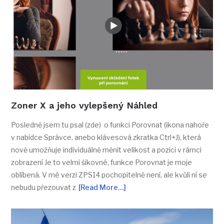
Zoner X a jeho vylepšený Náhled
Posledně jsem tu psal (zde) o funkci Porovnat (ikona nahoře
v nabídce Správce, anebo klávesová zkratka Ctrl+J), která
nově umožňuje individuálně měnit velikost a pozici v rámci
zobrazení Je to velmi šikovné, funkce Porovnat je moje
oblíbená. V mé verzi ZPS14 pochopitelně není, ale kvůli ní se
nebudu přezouvat z
[Read More…]