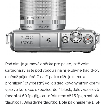
Pod nimi je gumová opěrka pro palec, jistě velmi
užitečná zvláště pod vodou a na ní je „divné tlačítko“,
o němž půjde řeč. O další patro níže je menu a
prohlížení, čtyřcestný volič s dedikovanými funkcemi
vpravo korekce expozice, dolů blesk, doleva sériové
focení až 60 fps (!!!), s autofokusem až 15 fps, a nahoře
tlačítko F. Další divné tlačítko. Dole pak najdeme DISP