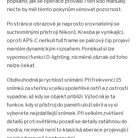
popsáno, jak se operace provádí. I ten kdo manuály
nečte by měl těmto pokynům věnovat pozornost.
Po stránce obrazové je naprosto srovnatelný se
suchomilnými přístroji Nikon1. Kresba je vynikající,
oproti APS-C neřkuli full frame se palcový čip projeví
menším dynamickým rozsahem. Poněkud si lze
vypomoci funkcí D-lighting, nicméně zázrak od toho
nelze čekat.
Obdivuhodná je rychlost snímání. Při frekvenci 15
snímků za vteřinu vcelku spolehlivě ostří a z ostrosti
vypadne, až kdy se objekt přiblíží. Výtečná je ta
funkce, kdy si přístroj do paměti uloží sérii a vy si
vyberete nejzdařilejší snímek. Při velkém zvětšení
detailů proti světlému pozadí se detaily zatáhnou do
modra, nicméně není to klasická aberace projevující