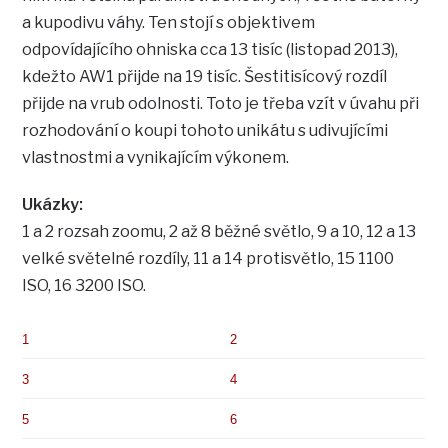
a kupodivu váhy. Ten stojí s objektivem
odpovídajícího ohniska cca 13 tisíc (listopad 2013),
kdežto AW1 přijde na 19 tisíc. Šestitisícový rozdíl
přijde na vrub odolnosti. Toto je třeba vzít v úvahu při
rozhodování o koupi tohoto unikátu s udivujícími
vlastnostmi a vynikajícím výkonem.
Ukázky:
1 a 2 rozsah zoomu, 2 až 8 běžné světlo, 9 a 10, 12 a 13
velké světelné rozdíly, 11 a 14 protisvětlo, 15 1100
ISO, 16 3200 ISO.
1
2
3
4
5
6