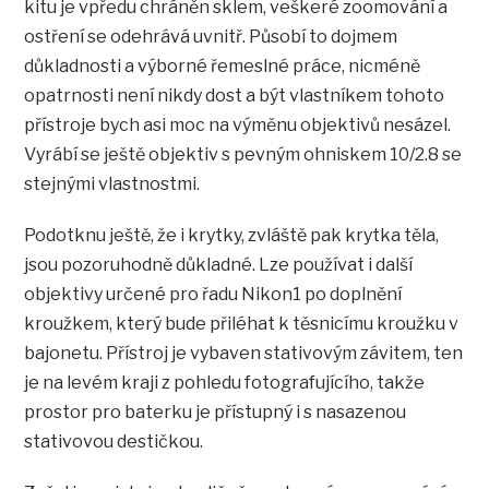
kitu je vpředu chráněn sklem, veškeré zoomování a
ostření se odehrává uvnitř. Působí to dojmem
důkladnosti a výborné řemeslné práce, nicméně
opatrnosti není nikdy dost a být vlastníkem tohoto
přístroje bych asi moc na výměnu objektivů nesázel.
Vyrábí se ještě objektiv s pevným ohniskem 10/2.8 se
stejnými vlastnostmi.
Podotknu ještě, že i krytky, zvláště pak krytka těla,
jsou pozoruhodně důkladné. Lze používat i další
objektivy určené pro řadu Nikon1 po doplnění
kroužkem, který bude přiléhat k těsnicímu kroužku v
bajonetu. Přístroj je vybaven stativovým závitem, ten
je na levém kraji z pohledu fotografujícího, takže
prostor pro baterku je přístupný i s nasazenou
stativovou destičkou.