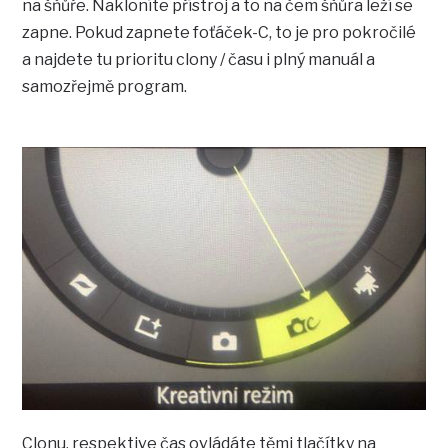
na šňůře. Nakloníte přístroj a to na čem šňůra leží se
zapne. Pokud zapnete foťáček-C, to je pro pokročilé
a najdete tu prioritu clony / času i plný manuál a
samozřejmě program.
Clonu, respektive čas ovládáte těmi tlačítky na