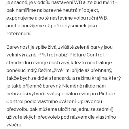
je snadné, je v oddílu nastavení WB a lze buď měřit –
pak namíříme na barevně neutrální objekt,
exponujeme a poté nastavíme volbu ruční WB,
anebo použijeme už pořízený snímek jako
referenční.
Barevnost je spíše živá, zvláště zelené barvy jsou
velmi výrazné. Přístroj nabízí Picture Control, i
standardní režim je dosti živý, kdežto neutrální je
poněkud mdlý. Režim „živé“ mi přijde až přehnaný,
takže bych se držel standardu a režimu krajina, který
je také příjemně barevný. Nicméně nikdo nám
nebrání si vytvořit svůj speciální režim pro Picture
Control podle vlastního uvážení. Upravenou
předvolbu pak můžeme uložit na jednu ze sedmi (!)
uživatelských předvoleb pod názvem dle vlastního
výběru.