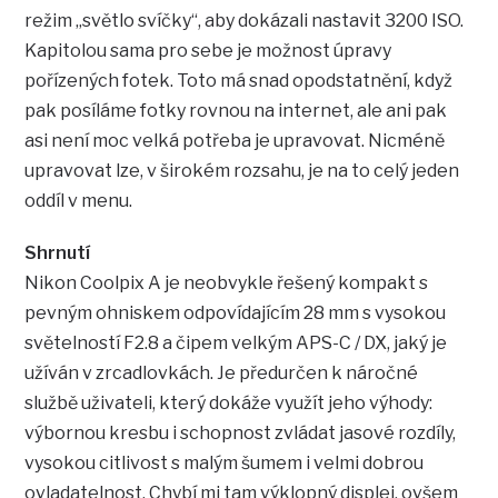
režim „světlo svíčky“, aby dokázali nastavit 3200 ISO.
Kapitolou sama pro sebe je možnost úpravy
pořízených fotek. Toto má snad opodstatnění, když
pak posíláme fotky rovnou na internet, ale ani pak
asi není moc velká potřeba je upravovat. Nicméně
upravovat lze, v širokém rozsahu, je na to celý jeden
oddíl v menu.
Shrnutí
Nikon Coolpix A je neobvykle řešený kompakt s
pevným ohniskem odpovídajícím 28 mm s vysokou
světelností F2.8 a čipem velkým APS-C / DX, jaký je
užíván v zrcadlovkách. Je předurčen k náročné
službě uživateli, který dokáže využít jeho výhody:
výbornou kresbu i schopnost zvládat jasové rozdíly,
vysokou citlivost s malým šumem i velmi dobrou
ovladatelnost. Chybí mi tam výklopný displej, ovšem