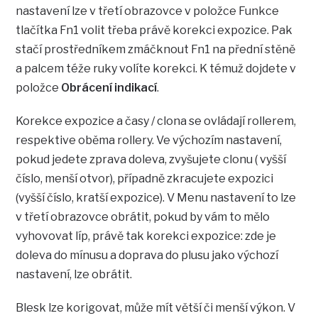
nastavení lze v třetí obrazovce v položce Funkce
tlačítka Fn1 volit třeba právě korekci expozice. Pak
stačí prostředníkem zmáčknout Fn1 na přední stěně
a palcem téže ruky volíte korekci. K témuž dojdete v
položce
Obrácení indikací
.
Korekce expozice a časy / clona se ovládají rollerem,
respektive oběma rollery. Ve výchozím nastavení,
pokud jedete zprava doleva, zvyšujete clonu ( vyšší
číslo, menší otvor), případně zkracujete expozici
(vyšší číslo, kratší expozice). V Menu nastavení to lze
v třetí obrazovce obrátit, pokud by vám to mělo
vyhovovat líp, právě tak korekci expozice: zde je
doleva do mínusu a doprava do plusu jako výchozí
nastavení, lze obrátit.
Blesk lze korigovat, může mít větší či menší výkon. V