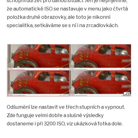
schopní udržet pro danou situaci. Jen je nepříjemné,
že automatické ISO se nastavuje v menu jako čtvrtá
položka druhé obrazovky, ale toto je nikonní
specialitka, setkáváme se s ní i na zrcadlovkách.
Odšumění lze nastavit ve třech stupních a vypnout.
Zde funguje velmi dobře a slušné výsledky
dostaneme i při 3200 ISO, viz ukázková fotka dole.