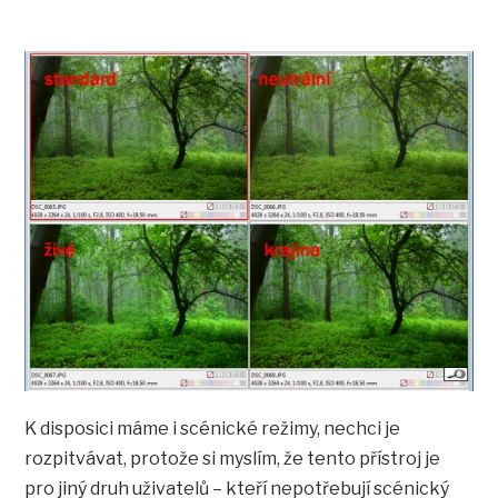
K disposici máme i scénické režimy, nechci je
rozpitvávat, protože si myslím, že tento přístroj je
pro jiný druh uživatelů – kteří nepotřebují scénický