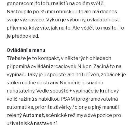
generacemi fotožurnalistů na celém světě.
Nastoupilo po 35 mm ohnisku, i to ale má dodnes
svoje vyznavače. Výkon je výborný, ovladatelnost
příjemná, když víte, jak na to. Ale vědět to musíte. To
je předpoklad.
Ovládání a menu
Třebaže je to kompakt, v některých ohledech
připomíná ovládání zrcadlovek Nikon. Začíná to na
vypínači, taky je u spouště, ale netrčí ven, zobáček je
stulen cudně do strany. Nicméně je snadno
nahatatelný. Vedle spouště + vypínače je kruhový
volič režimů s nabídkou PSAM (programovatelná
automatika, priorita závěrky / clony a plný manuál,
zelený
Automat
, scénické režimy a dvě pozice pro
uživatelská nastavení.