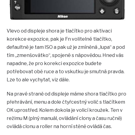
Vlevo od displeje shora je tlačítko pro aktivaci
korekce expozice, pak je Fn volitelné tlačítko,
defaultně je tam ISO a pak už je zmíněná „lupa“ a pod
tím „zmenšovátko“, spojené s nápovědou. Hned vás
napadne, že pro korekci expozice budete
potřebovat obě ruce a to vskutku je smutná pravda.
Lze to ale vychytat, viz dále.
Na pravé straně od displeje máme shora tlačítko pro
přehrávání, menu a dole čtyřcestný volič s tlačítkem
OK uprostřed. Kolem dokola je volicí kroužek. Ten v
režimu M (plný manuál, ovládání clony a času ručně)
ovládá clonu a roller na horní stěně ovládá čas.