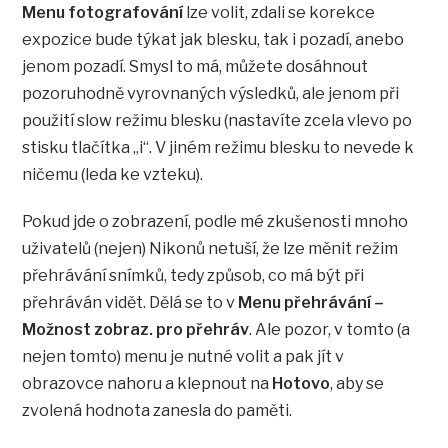
Menu fotografování
lze volit, zdali se korekce
expozice bude týkat jak blesku, tak i pozadí, anebo
jenom pozadí. Smysl to má, můžete dosáhnout
pozoruhodně vyrovnaných výsledků, ale jenom při
použití slow režimu blesku (nastavíte zcela vlevo po
stisku tlačítka „i“. V jiném režimu blesku to nevede k
ničemu (leda ke vzteku).
Pokud jde o zobrazení, podle mé zkušenosti mnoho
uživatelů (nejen) Nikonů netuší, že lze měnit režim
přehrávání snímků, tedy způsob, co má být při
přehráván vidět. Dělá se to v
Menu přehrávání –
Možnost zobraz. pro přehráv
. Ale pozor, v tomto (a
nejen tomto) menu je nutné volit a pak jít v
obrazovce nahoru a klepnout na
Hotovo
, aby se
zvolená hodnota zanesla do paměti.