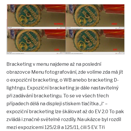
Bracketing v menu najdeme až na poslední
obrazovce Menu fotografování, zde volíme zda má jít
o expoziční bracketing, o WB anebo bracketing D-
lightngu. Expoziční bracketing je dále nastavitelný
při zadávání bracketingu. To se ve všech třech
případech dělá na displeji stiskem tlačítka „i“ –
expoziční bracketing lze škálovat až do EV 2.0 To pak
zvládá i značné světelné rozdíly. Na ukázce byl rozdíl
mezi expozicemi 125/2.8 a 125/11, čili 5 EV. Tři