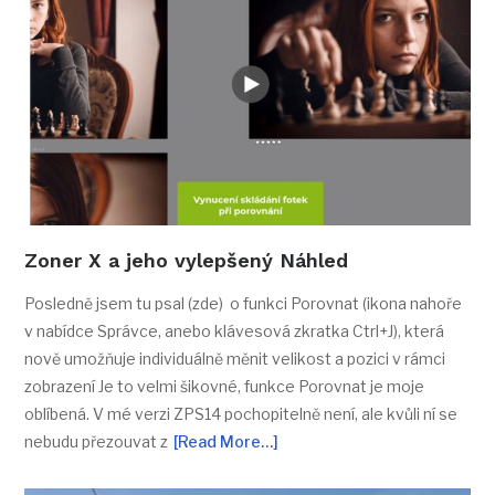
Zoner X a jeho vylepšený Náhled
Posledně jsem tu psal (zde) o funkci Porovnat (ikona nahoře
v nabídce Správce, anebo klávesová zkratka Ctrl+J), která
nově umožňuje individuálně měnit velikost a pozici v rámci
zobrazení Je to velmi šikovné, funkce Porovnat je moje
oblíbená. V mé verzi ZPS14 pochopitelně není, ale kvůli ní se
nebudu přezouvat z
[Read More…]