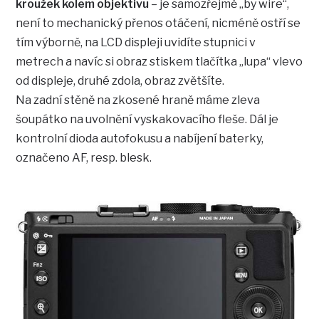
kroužek kolem objektivu
– je samozřejmě „by wire“,
není to mechanický přenos otáčení, nicméně ostří se
tím výborně, na LCD displeji uvidíte stupnici v
metrech a navíc si obraz stiskem tlačítka „lupa“ vlevo
od displeje, druhé zdola, obraz zvětšíte.
Na zadní stěně na zkosené hraně máme zleva
šoupátko na uvolnění vyskakovacího fleše. Dál je
kontrolní dioda autofokusu a nabíjení baterky,
označeno AF, resp. blesk.