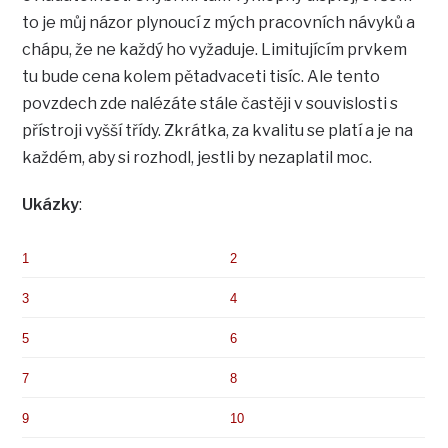
to je můj názor plynoucí z mých pracovních návyků a
chápu, že ne každý ho vyžaduje. Limitujícím prvkem
tu bude cena kolem pětadvaceti tisíc. Ale tento
povzdech zde nalézáte stále častěji v souvislosti s
přístroji vyšší třídy. Zkrátka, za kvalitu se platí a je na
každém, aby si rozhodl, jestli by nezaplatil moc.
Ukázky
:
1
2
3
4
5
6
7
8
9
10