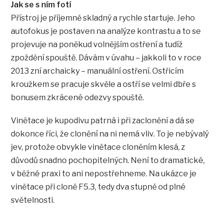
Jak se s ním fotí
Přístroj je příjemně skladný a rychle startuje. Jeho
autofokus je postaven na analýze kontrastu a to se
projevuje na poněkud volnějším ostření a tudíž
zpoždění spouště. Dávám v úvahu – jakkoli to v roce
2013 zní archaicky – manuální ostření. Ostřicím
kroužkem se pracuje skvěle a ostří se velmi dbře s
bonusem zkrácené odezvy spouště.
Vinětace je kupodivu patrná i při zaclonění a dá se
dokonce říci, že clonění na ni nemá vliv. To je nebývalý
jev, protože obvykle vinětace cloněním klesá, z
důvodů snadno pochopitelných. Není to dramatické,
v běžné praxi to ani nepostřehneme. Na ukázce je
vinětace při cloně F5.3, tedy dva stupně od plné
světelnosti.