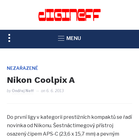
TOGGLE
MENU
SIDEBAR
&
NAVIGATION
NEZAŘAZENÉ
Nikon Coolpix A
by
Ondřej Neff
on
6. 6. 2013
Do první ligy v kategorii prestižních kompaktů se řadí
novinka od Nikonu. Šestnáctimegový přístroj
osazený čipem APS-C (23,6 x 15,7 mm) a pevným