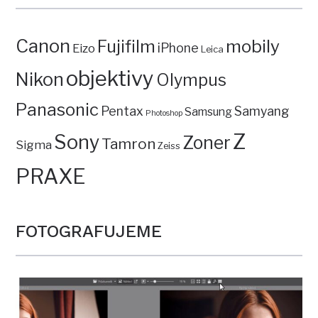
Canon
mobily
Fujifilm
iPhone
Eizo
Leica
objektivy
Nikon
Olympus
Panasonic
Pentax
Samyang
Samsung
Photoshop
Z
Sony
Zoner
Tamron
Sigma
Zeiss
PRAXE
FOTOGRAFUJEME