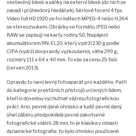
vestavěný blesk a sáňky na externí blesk (do nich se
zasadí i průhledový hledáček). Sériové focení 4 fps.
Video full HD 1920 ve formátech MPEG-4 nebo H.264
se stereozvukem. Obrázky ve formátu JPEG nebo
RAW se zapisují na karty rodiny SD. Napájení
akumulátorem RN-EL20, který vydrží 230 g podle
CIPA (vydrží doopravdy, vyzkoušeno), váha 299 g,
rozměry 111 x 64 x 40 mm. To vše za cenu 25 tisíc
(červen 2013).
Opravdu to není levný fotoaparát pro každého. Patří
do kategorie prestižních přístrojů určených lidem,
kteří si dovedou vychutnat vážnou fotografickou
práci. Ano, pevně dané ohnisko a tudíž pevně daný
úhel záběru předpokládá pevně zakotvené
fotografické vidění. 28 mm, to je klasika v oblasti
dynamické fotografie, to bylo ohnisko používané