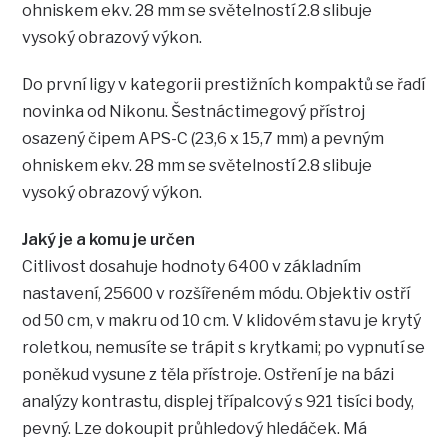
ohniskem ekv. 28 mm se světelností 2.8 slibuje
vysoký obrazový výkon.
Do první ligy v kategorii prestižních kompaktů se řadí
novinka od Nikonu. Šestnáctimegový přístroj
osazený čipem APS-C (23,6 x 15,7 mm) a pevným
ohniskem ekv. 28 mm se světelností 2.8 slibuje
vysoký obrazový výkon.
Jaký je a komu je určen
Citlivost dosahuje hodnoty 6400 v základním
nastavení, 25600 v rozšířeném módu. Objektiv ostří
od 50 cm, v makru od 10 cm. V klidovém stavu je krytý
roletkou, nemusíte se trápit s krytkami; po vypnutí se
poněkud vysune z těla přístroje. Ostření je na bázi
analýzy kontrastu, displej třípalcový s 921 tisíci body,
pevný. Lze dokoupit průhledový hledáček. Má