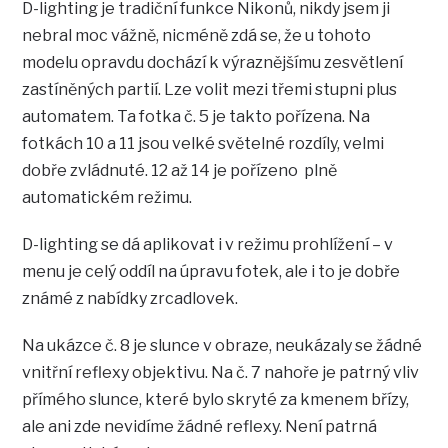
D-lighting je tradiční funkce Nikonů, nikdy jsem ji
nebral moc vážně, nicméně zdá se, že u tohoto
modelu opravdu dochází k výraznějšímu zesvětlení
zastíněných partií. Lze volit mezi třemi stupni plus
automatem. Ta fotka č. 5 je takto pořízena. Na
fotkách 10 a 11 jsou velké světelné rozdíly, velmi
dobře zvládnuté. 12 až 14 je pořízeno plně
automatickém režimu.
D-lighting se dá aplikovat i v režimu prohlížení – v
menu je celý oddíl na úpravu fotek, ale i to je dobře
známé z nabídky zrcadlovek.
Na ukázce č. 8 je slunce v obraze, neukázaly se žádné
vnitřní reflexy objektivu. Na č. 7 nahoře je patrný vliv
přímého slunce, které bylo skryté za kmenem břízy,
ale ani zde nevidíme žádné reflexy. Není patrná