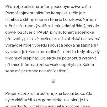
Přístroj je očividně určen poučeným uživatelům.
Působí dojmem solidního kompaktu, tělo je z
hliníkové slitiny a horní stěna je hořčíková. Na horní
stěně má kruhový volič režimů, velmi střídmý, má zde
obvyklou čtveřici PASM, plný automat a scénické
předvolby plus dvě pozice pro uživatelská nastavená.
Vpravo je roller, vpředu spoušť a páčka na zapínání /
vypínání, je řešena netradičně – není to tedy obvyklý
nikonský přepínač. Objektiv se po zapnutí vysouvá,
při samotném ostření se však nepohybuje. Kolem
sebe má prstenec na ruční ostření.
Přepínač pro ruční ostření je na levém boku. Zde
bych viděl určitou ergonomickou slabinu, je to
šoupátko AF – makro – manuál a bojím se, že se