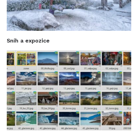
Sníh a expozice