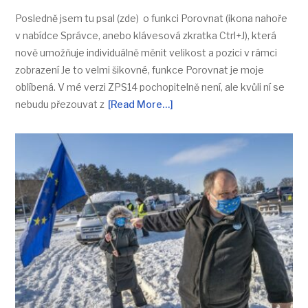
Posledně jsem tu psal (zde) o funkci Porovnat (ikona nahoře
v nabídce Správce, anebo klávesová zkratka Ctrl+J), která
nově umožňuje individuálně měnit velikost a pozici v rámci
zobrazení Je to velmi šikovné, funkce Porovnat je moje
oblíbená. V mé verzi ZPS14 pochopitelně není, ale kvůli ní se
nebudu přezouvat z
[Read More…]