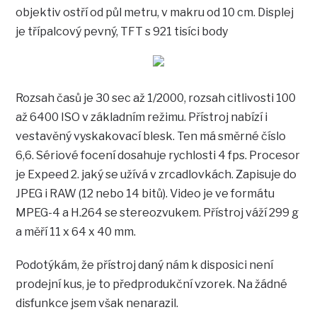
objektiv ostří od půl metru, v makru od 10 cm. Displej
je třípalcový pevný, TFT s 921 tisíci body
Rozsah časů je 30 sec až 1/2000, rozsah citlivosti 100
až 6400 ISO v základním režimu. Přístroj nabízí i
vestavěný vyskakovací blesk. Ten má směrné číslo
6,6. Sériové focení dosahuje rychlosti 4 fps. Procesor
je Expeed 2. jaký se užívá v zrcadlovkách. Zapisuje do
JPEG i RAW (12 nebo 14 bitů). Video je ve formátu
MPEG-4 a H.264 se stereozvukem. Přístroj váží 299 g
a měří 11 x 64 x 40 mm.
Podotýkám, že přístroj daný nám k disposici není
prodejní kus, je to předprodukční vzorek. Na žádné
disfunkce jsem však nenarazil.