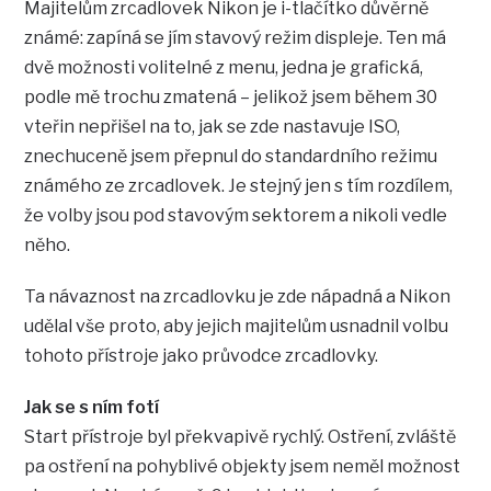
Majitelům zrcadlovek Nikon je i-tlačítko důvěrně
známé: zapíná se jím stavový režim displeje. Ten má
dvě možnosti volitelné z menu, jedna je grafická,
podle mě trochu zmatená – jelikož jsem během 30
vteřin nepřišel na to, jak se zde nastavuje ISO,
znechuceně jsem přepnul do standardního režimu
známého ze zrcadlovek. Je stejný jen s tím rozdílem,
že volby jsou pod stavovým sektorem a nikoli vedle
něho.
Ta návaznost na zrcadlovku je zde nápadná a Nikon
udělal vše proto, aby jejich majitelům usnadnil volbu
tohoto přístroje jako průvodce zrcadlovky.
Jak se s ním fotí
Start přístroje byl překvapivě rychlý. Ostření, zvláště
pa ostření na pohyblivé objekty jsem neměl možnost