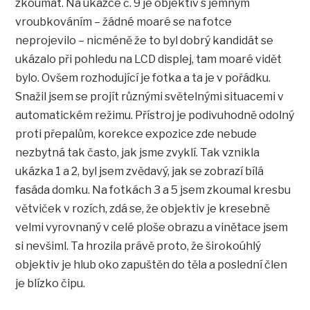
zkoumat. Na ukázce č. 9 je objektiv s jemným
vroubkováním – žádné moaré se na fotce
neprojevilo – nicméně že to byl dobrý kandidát se
ukázalo při pohledu na LCD displej, tam moaré vidět
bylo. Ovšem rozhodující je fotka a ta je v pořádku.
Snažil jsem se projít různými světelnými situacemi v
automatickém režimu. Přístroj je podivuhodně odolný
proti přepalům, korekce expozice zde nebude
nezbytná tak často, jak jsme zvyklí. Tak vznikla
ukázka 1 a 2, byl jsem zvědavý, jak se zobrazí bílá
fasáda domku. Na fotkách 3 a 5 jsem zkoumal kresbu
větviček v rozích, zdá se, že objektiv je kresebně
velmi vyrovnaný v celé ploše obrazu a vinětace jsem
si nevšiml. Ta hrozila právě proto, že širokoúhlý
objektiv je hlub oko zapuštěn do těla a poslední člen
je blízko čipu.