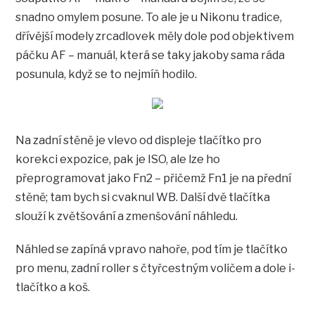
snadno omylem posune. To ale je u Nikonu tradice,
dřívější modely zrcadlovek měly dole pod objektivem
páčku AF – manuál, která se taky jakoby sama ráda
posunula, když se to nejmíň hodilo.
Na zadní stěně je vlevo od displeje tlačítko pro
korekci expozice, pak je ISO, ale lze ho
přeprogramovat jako Fn2 – přičemž Fn1 je na přední
stěně; tam bych si cvaknul WB. Další dvě tlačítka
slouží k zvětšování a zmenšování náhledu.
Náhled se zapíná vpravo nahoře, pod tím je tlačítko
pro menu, zadní roller s čtyřcestným voličem a dole i-
tlačítko a koš.