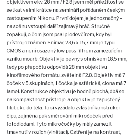
objektivem ekv. 28 mm / F2.8 jsem měl příležitost se
setkat velmi krátce na semináři pořádaném českým
zastoupením Nikonu. První dojem je jednoznačný –
na scénu vstoupil další zajímavý hráč. Stručně
zopakuji, o čem jsem psal předevčírem, kdy byl
přístroj oznámen. Snímač 23,6 x 15,7 mm je typu
CMOS a není osazený low pass filtrem zamezujícím
vzniku moaré. Objektiv je pevný s ohniskem 18.5 mm,
tedy po přepočtu odpovídá 28 mm objektivu
kinofilmového formátu, světelná F2.8. Objektiv má 7
čoček v 5 skupinách, 1 čočka je asférická, clona má 7
lamel. Konstrukce objektivu je hodně plochá, dbá se
na kompaktnost přístroje, a objektiv je zapuštěný
hluboko do těla. To si vyžádalo zvláštní konstrukci
čipu, zejména pak směrování mikročoček před
fotodiodami. Tyto mikročočky by měly zamezit
tmavnutí v rozích (vinětaci). Ostření je na kontrast,