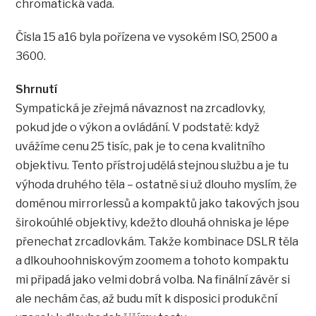
chromatická vada.
Čísla 15 a16 byla pořízena ve vysokém ISO, 2500 a
3600.
Shrnutí
Sympatická je zřejmá návaznost na zrcadlovky,
pokud jde o výkon a ovládání. V podstatě: když
uvážíme cenu 25 tisíc, pak je to cena kvalitního
objektivu. Tento přístroj udělá stejnou službu a je tu
výhoda druhého těla – ostatně si už dlouho myslím, že
doménou mirrorlessů a kompaktů jako takových jsou
širokoúhlé objektivy, kdežto dlouhá ohniska je lépe
přenechat zrcadlovkám. Takže kombinace DSLR těla
a dlkouhoohniskovým zoomem a tohoto kompaktu
mi připadá jako velmi dobrá volba. Na finální závěr si
ale nechám čas, až budu mít k disposici produkční