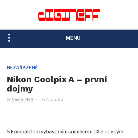
TOGGLE
MENU
SIDEBAR
&
NAVIGATION
NEZAŘAZENÉ
Nikon Coolpix A – první
dojmy
by
Ondřej Neff
on
7. 3. 2013
S kompaktem vybaveným snímačem DX a pevným