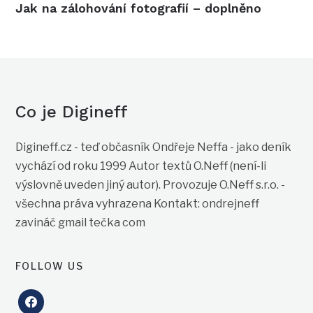
Jak na zálohování fotografií – doplněno
Co je Digineff
Digineff.cz - teď občasník Ondřeje Neffa - jako deník
vychází od roku 1999 Autor textů O.Neff (není-li
výslovně uveden jiný autor). Provozuje O.Neff s.r.o. -
všechna práva vyhrazena Kontakt: ondrejneff
zavináč gmail tečka com
FOLLOW US
facebook