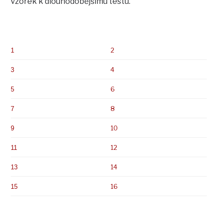
vzorek k dlouhodobějšímu testu.
2
1
4
3
6
5
8
7
10
9
12
11
14
13
16
15