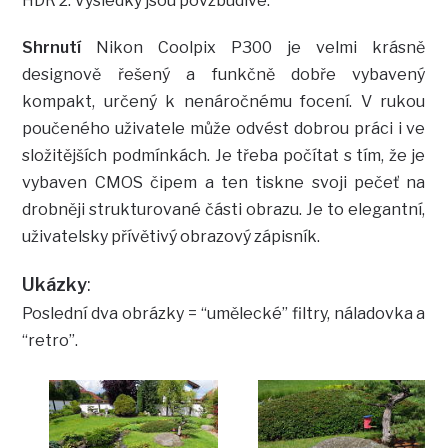
HDR 2. Výsledky jsou povzbudivé.
Shrnutí
Nikon Coolpix P300 je velmi krásně
designově řešený a funkčně dobře vybavený
kompakt, určený k nenáročnému focení. V rukou
poučeného uživatele může odvést dobrou práci i ve
složitějších podmínkách. Je třeba počítat s tím, že je
vybaven CMOS čipem a ten tiskne svoji pečeť na
drobněji strukturované části obrazu. Je to elegantní,
uživatelsky přívětivý obrazový zápisník.
Ukázky
:
Poslední dva obrázky = “umělecké” filtry, náladovka a
“retro”.