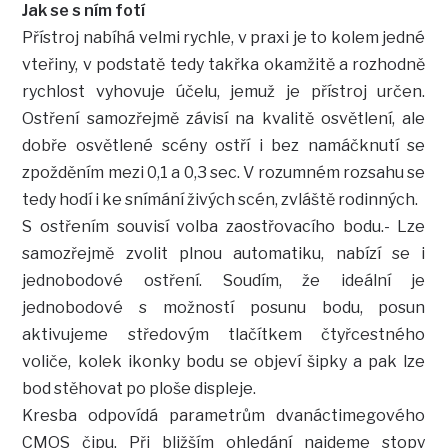
Jak se s ním fotí
Přístroj nabíhá velmi rychle, v praxi je to kolem jedné
vteřiny, v podstatě tedy takřka okamžitě a rozhodně
rychlost vyhovuje účelu, jemuž je přístroj určen.
Ostření samozřejmě závisí na kvalitě osvětlení, ale
dobře osvětlené scény ostří i bez namáčknutí se
zpožděním mezi 0,1 a 0,3 sec. V rozumném rozsahu se
tedy hodí i ke snímání živých scén, zvláště rodinných.
S ostřením souvisí volba zaostřovacího bodu.- Lze
samozřejmě zvolit plnou automatiku, nabízí se i
jednobodové ostření. Soudím, že ideální je
jednobodové s možností posunu bodu, posun
aktivujeme středovým tlačítkem čtyřcestného
voliče, kolek ikonky bodu se objeví šipky a pak lze
bod stěhovat po ploše displeje.
Kresba odpovídá parametrům dvanáctimegového
CMOS čipu. Při bližším ohledání najdeme stopy