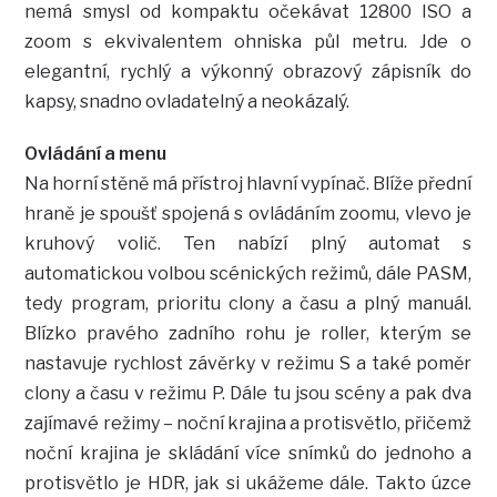
nemá smysl od kompaktu očekávat 12800 ISO a
zoom s ekvivalentem ohniska půl metru. Jde o
elegantní, rychlý a výkonný obrazový zápisník do
kapsy, snadno ovladatelný a neokázalý.
Ovládání a menu
Na horní stěně má přístroj hlavní vypínač. Blíže přední
hraně je spoušť spojená s ovládáním zoomu, vlevo je
kruhový volič. Ten nabízí plný automat s
automatickou volbou scénických režimů, dále PASM,
tedy program, prioritu clony a času a plný manuál.
Blízko pravého zadního rohu je roller, kterým se
nastavuje rychlost závěrky v režimu S a také poměr
clony a času v režimu P. Dále tu jsou scény a pak dva
zajímavé režimy – noční krajina a protisvětlo, přičemž
noční krajina je skládání více snímků do jednoho a
protisvětlo je HDR, jak si ukážeme dále. Takto úzce