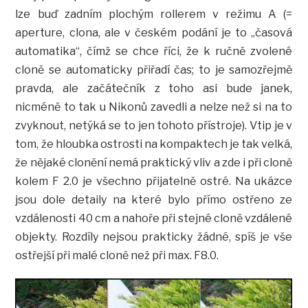
lze buď zadním plochým rollerem v režimu A (=
aperture, clona, ale v českém podání je to „časová
automatika“, čímž se chce říci, že k ručně zvolené
cloně se automaticky přiřadí čas; to je samozřejmě
pravda, ale začátečník z toho asi bude janek,
nicméně to tak u Nikonů zavedli a nelze než si na to
zvyknout, netýká se to jen tohoto přístroje). Vtip je v
tom, že hloubka ostrosti na kompaktech je tak velká,
že nějaké clonění nemá praktický vliv a zde i při cloně
kolem F 2.0 je všechno přijatelně ostré. Na ukázce
jsou dole detaily na které bylo přímo ostřeno ze
vzdálenosti 40 cm a nahoře při stejné cloně vzdálené
objekty. Rozdíly nejsou prakticky žádné, spíš je vše
ostřejší při malé cloně než při max. F8.0.