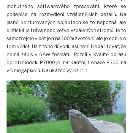
mohutného softwarového zpracování, které se
podepíše na rozmydlení vzdálenějších detailů. Na
jasně konturovaných objektech se to nepozná, ale
kritická je tráva nebo větve vzdálených stromů. Je to
samozřejmě vidět jen na 100% zvětšení, ale je dobře o
tom vědět. Už z toho důvodu asi není třeba litovat, že
nemá zápis v RAW formátu. Rozdíl v kvalitě obrazu
oproti modelu P7000 je markantní, třebaže P300 má
víc megapixelů. Na ukázce výřez 1:1 :