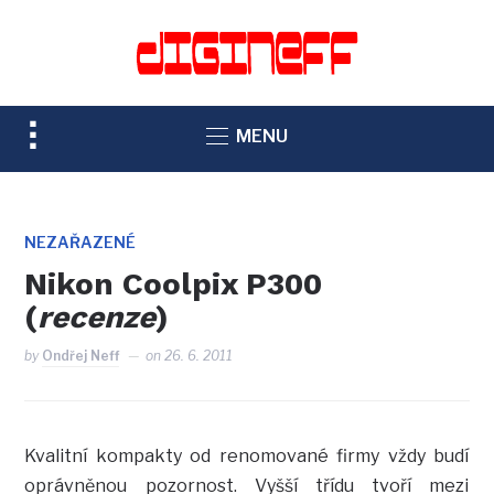
TOGGLE
MENU
SIDEBAR
&
NAVIGATION
NEZAŘAZENÉ
Nikon Coolpix P300
(
recenze
)
by
Ondřej Neff
on
26. 6. 2011
Kvalitní kompakty od renomované firmy vždy budí
oprávněnou pozornost. Vyšší třídu tvoří mezi