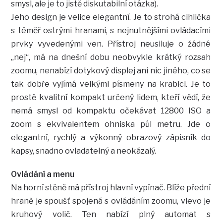
smysl, ale je to jistě diskutabilní otázka).
Jeho design je velice elegantní. Je to strohá cihlička
s téměř ostrými hranami, s nejnutnějšími ovládacími
prvky vyvedenými ven. Přístroj neusiluje o žádné
„nej“, má na dnešní dobu neobvykle krátký rozsah
zoomu, nenabízí dotykový displej ani nic jiného, co se
tak dobře vyjímá velkými písmeny na krabici. Je to
prostě kvalitní kompakt určený lidem, kteří vědí, že
nemá smysl od kompaktu očekávat 12800 ISO a
zoom s ekvivalentem ohniska půl metru. Jde o
elegantní, rychlý a výkonný obrazový zápisník do
kapsy, snadno ovladatelný a neokázalý.
Ovládání a menu
Na horní stěně má přístroj hlavní vypínač. Blíže přední
hraně je spoušť spojená s ovládáním zoomu, vlevo je
kruhový volič. Ten nabízí plný automat s