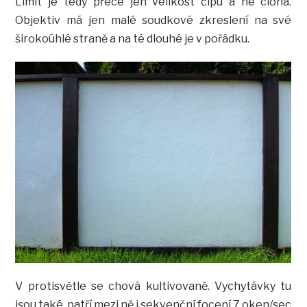
Limit je tedy přece jen velikost čipu a ne clona.
Objektiv má jen malé soudkové zkreslení na své
širokoúhlé straně a na té dlouhé je v pořádku.
V protisvětle se chová kultivovaně. Vychytávky tu
jsou také, patří mezi ně i sekvenční focení 7 oken/sec