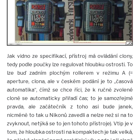
Jak vidno ze specifikací, přístroj má ovládání clony,
tedy podle poučky lze regulovat hloubku ostrosti. To
lze buď zadním plochým rollerem v režimu A (=
aperture, clona, ale v českém podání je to „časová
automatika“, čímž se chce říci, že k ručně zvolené
cloně se automaticky přiřadí čas; to je samozřejmě
pravda, ale začátečník z toho asi bude janek,
nicméně to tak u Nikonů zavedli a nelze než si na to
zvyknout, netýká se to jen tohoto přístroje). Vtip je v
tom, že hloubka ostrosti na kompaktech je tak velká,