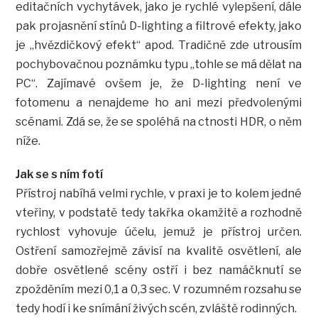
editačních vychytávek, jako je rychlé vylepšení, dále
pak projasnění stínů D-lighting a filtrové efekty, jako
je „hvězdičkový efekt“ apod. Tradičně zde utrousím
pochybovačnou poznámku typu „tohle se má dělat na
PC“. Zajímavé ovšem je, že D-lighting není ve
fotomenu a nenajdeme ho ani mezi předvolenými
scénami. Zdá se, že se spoléhá na ctnosti HDR, o něm
níže.
Jak se s ním fotí
Přístroj nabíhá velmi rychle, v praxi je to kolem jedné
vteřiny, v podstatě tedy takřka okamžitě a rozhodně
rychlost vyhovuje účelu, jemuž je přístroj určen.
Ostření samozřejmě závisí na kvalitě osvětlení, ale
dobře osvětlené scény ostří i bez namáčknutí se
zpožděním mezi 0,1 a 0,3 sec. V rozumném rozsahu se
tedy hodí i ke snímání živých scén, zvláště rodinných.