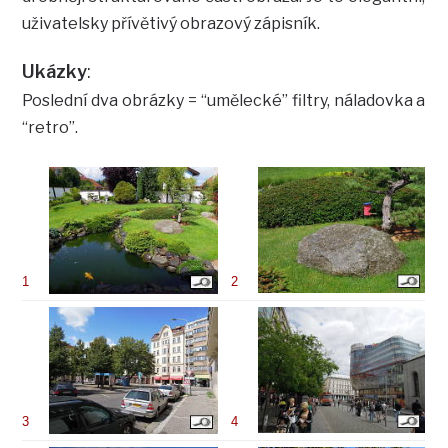
uživatelsky přívětivý obrazový zápisník.
Ukázky
:
Poslední dva obrázky = “umělecké” filtry, náladovka a
“retro”.
1
2
3
4