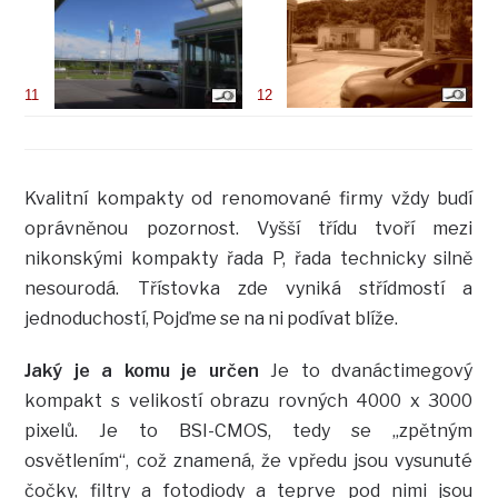
11
12
Kvalitní kompakty od renomované firmy vždy budí
oprávněnou pozornost. Vyšší třídu tvoří mezi
nikonskými kompakty řada P, řada technicky silně
nesourodá. Třístovka zde vyniká střídmostí a
jednoduchostí, Pojďme se na ni podívat blíže.
Jaký je a komu je určen
Je to dvanáctimegový
kompakt s velikostí obrazu rovných 4000 x 3000
pixelů. Je to BSI-CMOS, tedy se „zpětným
osvětlením“, což znamená, že vpředu jsou vysunuté
čočky, filtry a fotodiody a teprve pod nimi jsou