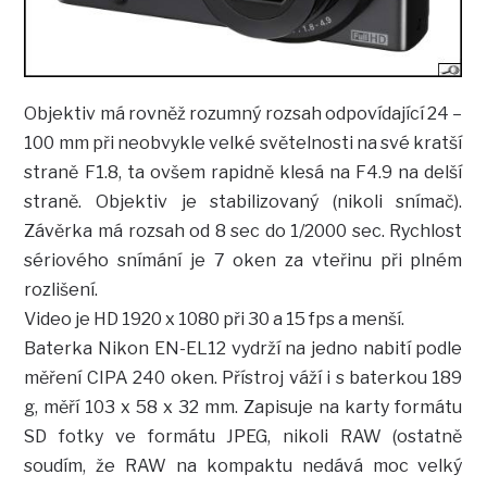
Objektiv má rovněž rozumný rozsah odpovídající 24 –
100 mm při neobvykle velké světelnosti na své kratší
straně F1.8, ta ovšem rapidně klesá na F4.9 na delší
straně. Objektiv je stabilizovaný (nikoli snímač).
Závěrka má rozsah od 8 sec do 1/2000 sec. Rychlost
sériového snímání je 7 oken za vteřinu při plném
rozlišení.
Video je HD 1920 x 1080 při 30 a 15 fps a menší.
Baterka Nikon EN-EL12 vydrží na jedno nabití podle
měření CIPA 240 oken. Přístroj váží i s baterkou 189
g, měří 103 x 58 x 32 mm. Zapisuje na karty formátu
SD fotky ve formátu JPEG, nikoli RAW (ostatně
soudím, že RAW na kompaktu nedává moc velký