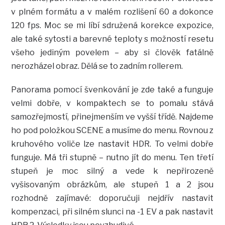
v plném formátu a v malém rozlišení 60 a dokonce
120 fps. Moc se mi líbí sdružená korekce expozice,
ale také sytosti a barevné teploty s možností resetu
všeho jediným povelem – aby si člověk fatálně
nerozházel obraz. Dělá se to zadním rollerem.
Panorama pomocí švenkování je zde také a funguje
velmi dobře, v kompaktech se to pomalu stává
samozřejmostí, přinejmenším ve vyšší třídě. Najdeme
ho pod položkou SCENE a musíme do menu. Rovnou z
kruhového voliče lze nastavit HDR. To velmi dobře
funguje. Má tři stupně – nutno jít do menu. Ten třetí
stupeň je moc silný a vede k nepřirozeně
vyšisovaným obrázkům, ale stupeň 1 a 2 jsou
rozhodně zajímavé: doporučuji nejdřív nastavit
kompenzaci, při silném slunci na -1 EV a pak nastavit