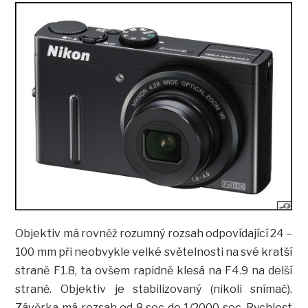
Objektiv má rovněž rozumný rozsah odpovídající 24 –
100 mm při neobvykle velké světelnosti na své kratší
straně F1.8, ta ovšem rapidně klesá na F4.9 na delší
straně. Objektiv je stabilizovaný (nikoli snímač).
Závěrka má rozsah od 8 sec do 1/2000 sec. Rychlost