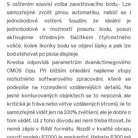
S ostřením souvisí volba zaostřovacího bodu.- Lze
samozřejmě zvolit plnou automatiku, nabízí se i
jednobodové ostření. Soudím, že ideální je
jednobodové s možností posunu bodu, posun
aktivujeme středovým tlačítkem čtyřcestného
voliče, kolek ikonky bodu se objeví šipky a pak lze
bod stěhovat po ploše displeje.
Kresba odpovídá parametrům dvanáctimegového
CMOS čipu. Při bližším ohledání najdeme stopy
mohutného softwarového zpracování, které se
podepíše na rozmydlení vzdálenějších detailů. Na
jasně konturovaných objektech se to nepozná, ale
kritická je tráva nebo větve vzdálených stromů. Je to
samozřejmě vidět jen na 100% zvětšení, ale je dobře o
tom vědět. Už z toho důvodu asi není třeba litovat, že
nemá zápis v RAW formátu. Rozdíl v kvalitě obrazu
oproti modelu P7000 je markantní, třebaže P300 má