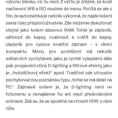
výkonu blesku, víc tu není. Z výčtu je zřejmé, že kvůli
nastavení WB a ISO musíme do menu. Počítá se ale s
tím, že automatika je natolik výkonná, že najde řešení
sama i bez přispění uživatele. Zde můžeme diskutovat
stejně jako kolem absence RAW. Tohle je zápisník,
sáhnout do kapsy, cvaknout a vrátit do kapsy,
zápisník pro vysoce kvalitní záznam – v rámci
kompaktu. Menu pro prohlížení má několik
editačních vychytávek, jako je rychlé vylepšení, dále
pak projasnění stínů D-lighting a filtrové efekty, jako
je „hvězdičkový efekt“ apod. Tradičně zde utrousím
pochybovačnou poznámku typu „tohle se má dělat na
PC“. Zajímavé ovšem je, že D-lighting není ve
fotomenu a nenajdeme ho ani mezi předvolenými
scénami. Zdá se, že se spoléhá na ctnosti HDR, o něm
níže.