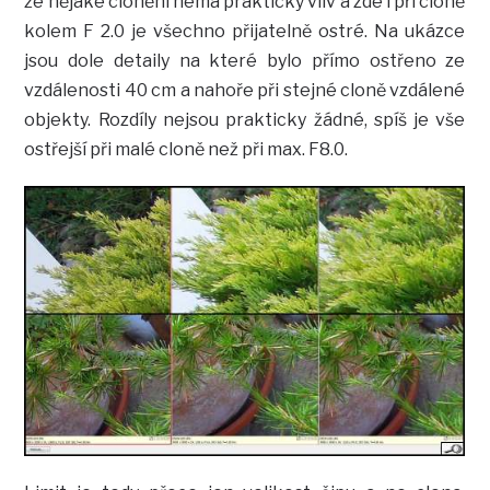
že nějaké clonění nemá praktický vliv a zde i při cloně
kolem F 2.0 je všechno přijatelně ostré. Na ukázce
jsou dole detaily na které bylo přímo ostřeno ze
vzdálenosti 40 cm a nahoře při stejné cloně vzdálené
objekty. Rozdíly nejsou prakticky žádné, spíš je vše
ostřejší při malé cloně než při max. F8.0.