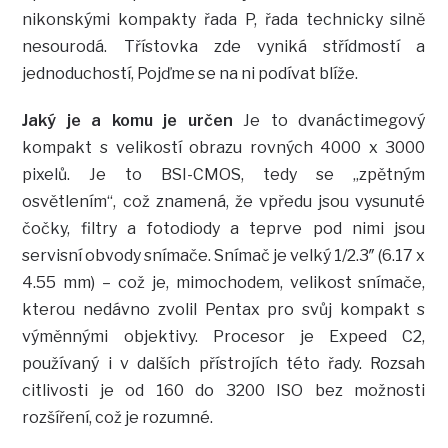
nikonskými kompakty řada P, řada technicky silně
nesourodá. Třístovka zde vyniká střídmostí a
jednoduchostí, Pojďme se na ni podívat blíže.
Jaký je a komu je určen
Je to dvanáctimegový
kompakt s velikostí obrazu rovných 4000 x 3000
pixelů. Je to BSI-CMOS, tedy se „zpětným
osvětlením“, což znamená, že vpředu jsou vysunuté
čočky, filtry a fotodiody a teprve pod nimi jsou
servisní obvody snímače. Snímač je velký 1/2.3″ (6.17 x
4.55 mm) – což je, mimochodem, velikost snímače,
kterou nedávno zvolil Pentax pro svůj kompakt s
výměnnými objektivy. Procesor je Expeed C2,
používaný i v dalších přístrojích této řady. Rozsah
citlivosti je od 160 do 3200 ISO bez možnosti
rozšíření, což je rozumné.