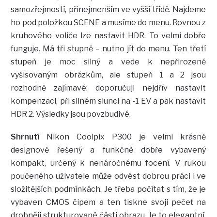
samozřejmostí, přinejmenším ve vyšší třídě. Najdeme
ho pod položkou SCENE a musíme do menu. Rovnou z
kruhového voliče lze nastavit HDR. To velmi dobře
funguje. Má tři stupně – nutno jít do menu. Ten třetí
stupeň je moc silný a vede k nepřirozeně
vyšisovaným obrázkům, ale stupeň 1 a 2 jsou
rozhodně zajímavé: doporučuji nejdřív nastavit
kompenzaci, při silném slunci na -1 EV a pak nastavit
HDR 2. Výsledky jsou povzbudivé.
Shrnutí
Nikon Coolpix P300 je velmi krásně
designově řešený a funkčně dobře vybavený
kompakt, určený k nenáročnému focení. V rukou
poučeného uživatele může odvést dobrou práci i ve
složitějších podmínkách. Je třeba počítat s tím, že je
vybaven CMOS čipem a ten tiskne svoji pečeť na
drobněji strukturované části obrazu. Je to elegantní,