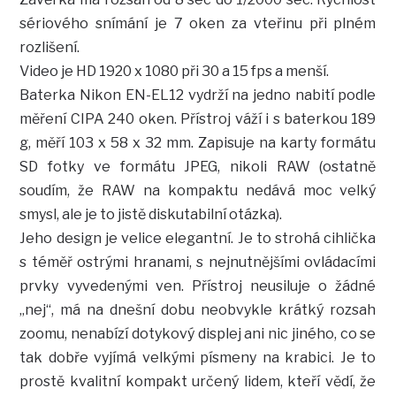
sériového snímání je 7 oken za vteřinu při plném
rozlišení.
Video je HD 1920 x 1080 při 30 a 15 fps a menší.
Baterka Nikon EN-EL12 vydrží na jedno nabití podle
měření CIPA 240 oken. Přístroj váží i s baterkou 189
g, měří 103 x 58 x 32 mm. Zapisuje na karty formátu
SD fotky ve formátu JPEG, nikoli RAW (ostatně
soudím, že RAW na kompaktu nedává moc velký
smysl, ale je to jistě diskutabilní otázka).
Jeho design je velice elegantní. Je to strohá cihlička
s téměř ostrými hranami, s nejnutnějšími ovládacími
prvky vyvedenými ven. Přístroj neusiluje o žádné
„nej“, má na dnešní dobu neobvykle krátký rozsah
zoomu, nenabízí dotykový displej ani nic jiného, co se
tak dobře vyjímá velkými písmeny na krabici. Je to
prostě kvalitní kompakt určený lidem, kteří vědí, že