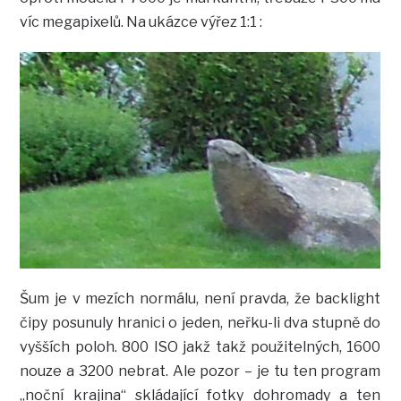
víc megapixelů. Na ukázce výřez 1:1 :
Šum je v mezích normálu, není pravda, že backlight
čipy posunuly hranici o jeden, neřku-li dva stupně do
vyšších poloh. 800 ISO jakž takž použitelných, 1600
nouze a 3200 nebrat. Ale pozor – je tu ten program
„noční krajina“ skládající fotky dohromady a ten