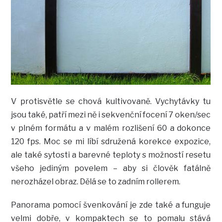
V protisvětle se chová kultivovaně. Vychytávky tu
jsou také, patří mezi ně i sekvenční focení 7 oken/sec
v plném formátu a v malém rozlišení 60 a dokonce
120 fps. Moc se mi líbí sdružená korekce expozice,
ale také sytosti a barevné teploty s možností resetu
všeho jediným povelem – aby si člověk fatálně
nerozházel obraz. Dělá se to zadním rollerem.
Panorama pomocí švenkování je zde také a funguje
velmi dobře, v kompaktech se to pomalu stává