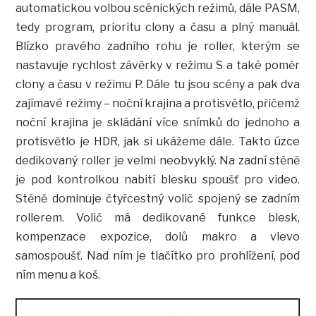
automatickou volbou scénických režimů, dále PASM,
tedy program, prioritu clony a času a plný manuál.
Blízko pravého zadního rohu je roller, kterým se
nastavuje rychlost závěrky v režimu S a také poměr
clony a času v režimu P. Dále tu jsou scény a pak dva
zajímavé režimy – noční krajina a protisvětlo, přičemž
noční krajina je skládání více snímků do jednoho a
protisvětlo je HDR, jak si ukážeme dále. Takto úzce
dedikovaný roller je velmi neobvyklý. Na zadní stěně
je pod kontrolkou nabití blesku spoušť pro video.
Stěně dominuje čtyřcestný volič spojený se zadním
rollerem. Volič má dedikované funkce blesk,
kompenzace expozice, dolů makro a vlevo
samospoušť. Nad ním je tlačítko pro prohlížení, pod
ním menu a koš.