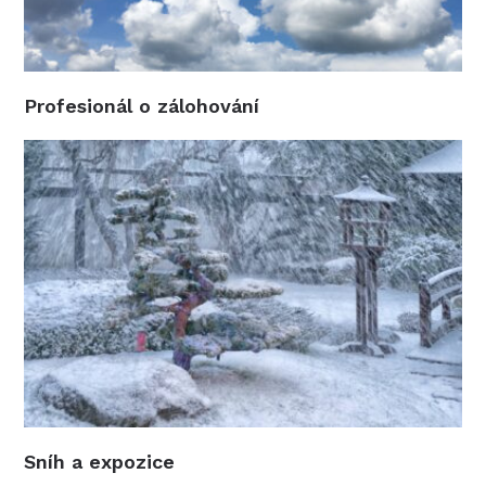
Profesionál o zálohování
Sníh a expozice