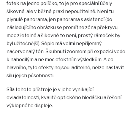
fotek na jedno políčko, to je pro speciální účely
šikovné, ale v běžné praxi nepoužitelné. Není tu
plynulé panorama, jen panorama s asistencí (do
následujícího obrázku se promítne zóna překryvu,
moc zřetelné a šikovné to není, prostý rámeček by
byl užitečnější). Sépie má velmi nepříjemný
načervenalý tón. Škubnutí zoomem při expozici vede
k nahodilým a ne moc efektním výsledkům. A co
hlavního, tyto efekty nejsou laditelné, nelze nastavit
sílu jejich působnosti.
Síla tohoto přístroje je v jeho vynikající
ovladatelnosti, kvalitě optického hledáčku a řešení
výklopného displeje.