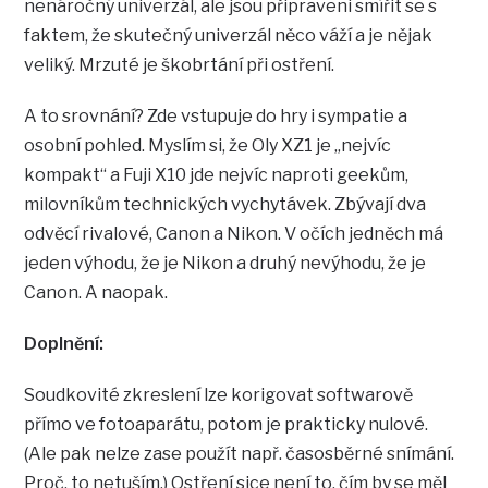
nenáročný univerzál, ale jsou připraveni smířit se s
faktem, že skutečný univerzál něco váží a je nějak
veliký. Mrzuté je škobrtání při ostření.
A to srovnání? Zde vstupuje do hry i sympatie a
osobní pohled. Myslím si, že Oly XZ1 je „nejvíc
kompakt“ a Fuji X10 jde nejvíc naproti geekům,
milovníkům technických vychytávek. Zbývají dva
odvěcí rivalové, Canon a Nikon. V očích jedněch má
jeden výhodu, že je Nikon a druhý nevýhodu, že je
Canon. A naopak.
Doplnění:
Soudkovité zkreslení lze korigovat softwarově
přímo ve fotoaparátu, potom je prakticky nulové.
(Ale pak n
elze zase použít např. časosběrné snímání.
Proč, to netuším.) Ostření sice není to, čím by se měl