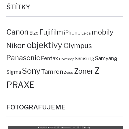
ŠTÍTKY
Canon
mobily
Fujifilm
iPhone
Eizo
Leica
objektivy
Nikon
Olympus
Panasonic
Pentax
Samyang
Samsung
Photoshop
Z
Sony
Zoner
Tamron
Sigma
Zeiss
PRAXE
FOTOGRAFUJEME