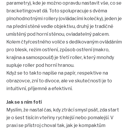
parametry), kde je možno opravdu nastavit vše, co se
bracketingovat dá. Toto spolupracuje s dvěma
plnohodnotnými rollery (ovládacími kolečky), jeden je
na přední stěně vedle objektivu, druhý je tradičně
umístěný pod horní stěnou, ovladatelný palcem.
Kolem čtyřcestného voliče s dedikovaným ovládáním
pro blesk, režim ostření, způsob ostření (makro,
krajina a samospoušť) je třetí roller, který mnohdy
supluje roller pod horní hranou.
Když se to takto napíše na papír, respektive na
obrazovce, zní to divoce, ale ve skutečnosti je to
intuitivní, příjemné a efektivní.
Jak se s ním fotí
Myslím, že nastal čas, kdy ztrácí smysl psát, zda start
je o šest tisícin vteřiny rychlejší nebo pomalejší. V
praxi se přístroj choval tak, jak je kompaktům