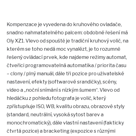
Kompenzace je vyvedena do kruhového ovladače,
snadno nahmatatelného palcem: obdobné řešení má
Oly XZ1. Vlevo od spouště je tradiční kruhový volič, na
kterém se toho nedá moc vynalézt, je to rozumně
řešený ovládací prvek, kde najdeme režimy automat,
čtveřici programovatelná automatika / priorita času
– clony / plný manuál, dále tři pozice pro uživatelské
nastavení, efekty (softwarové srandičky), scény,
video a „noční snímání s nízkým šumem“. Vlevo od
hledáčku z pohledu fotografa je volič, který
zpřístupňuje ISO, WB, kvalitu obrazu, obrazové styly
(standard, neutrální, vysoká sytost barev a
monochromatický), dále vlastní nastavení (fakticky
čtvrtá pozice) a bracketing (expozice s různými