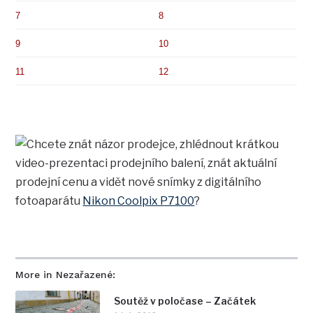
7
8
9
10
11
12
Chcete znát názor prodejce, zhlédnout krátkou
video-prezentaci prodejního balení, znát aktuální
prodejní cenu a vidět nové snímky z digitálního
fotoaparátu
Nikon Coolpix P7100
?
More in Nezařazené:
Soutěž v poločase – Začátek