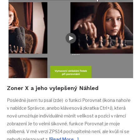
Zoner X a jeho vylepšený Náhled
Posledně jsem tu psal (zde) o funkci Porovnat (ikona nahoře
v nabídce Správce, anebo klávesová zkratka Ctrl+J), která
nově umožňuje individuálně měnit velikost a pozici v rámci
zobrazení Je to velmi šikovné, funkce Porovnat je moje
oblíbená. V mé verzi ZPS14 pochopitelně není, ale kvůli ní se
nebudu přezouvat z
[Read More…]