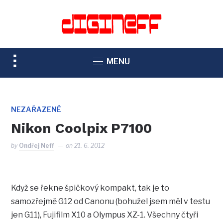
TOGGLE
MENU
SIDEBAR
&
NAVIGATION
NEZAŘAZENÉ
Nikon Coolpix P7100
by
Ondřej Neff
on
21. 6. 2012
Když se řekne špičkový kompakt, tak je to
samozřejmě G12 od Canonu (bohužel jsem měl v testu
jen G11), Fujifilm X10 a Olympus XZ-1. Všechny čtyři