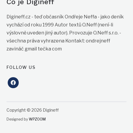
Co je Digineff
Digineff.cz - teď občasník Ondřeje Neffa - jako deník
vychází od roku 1999 Autor textů O.Neff (není-li
výslovně uveden jiný autor). Provozuje O.Neff s.r.o. -
všechna práva vyhrazena Kontakt: ondrejneff
zavináč gmail tečka com
FOLLOW US
facebook
Copyright © 2026 Digineff
Designed by
WPZOOM