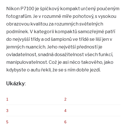
Nikon P7100 je špičkový kompakt určený poučeným
fotografům. Je v rozumné míře pohotový, s vysokou
obrazovou kvalitou za rozumných světelných
podmínek. V kategorii kompaktů samozřejmě patří
do nejvyšší třídy a od šampionů ve třídě se liší jen v
jemných nuancích. Jeho největší předností je
ovladatelnost, snadná dosažitelnost všech funkcí,
manipulovatelnost. Což je asi něco takového, jako
kdybyste o autu řekli, že se s ním dobře jezdí.
Ukázky
:
1
2
3
4
5
6