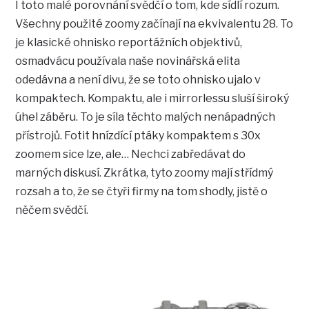
I toto malé porovnání svědčí o tom, kde sídlí rozum.
Všechny použité zoomy začínají na ekvivalentu 28. To
je klasické ohnisko reportážních objektivů,
osmadvácu používala naše novinářská elita
odedávna a není divu, že se toto ohnisko ujalo v
kompaktech. Kompaktu, ale i mirrorlessu sluší široký
úhel záběru. To je síla těchto malých nenápadných
přístrojů. Fotit hnízdící ptáky kompaktem s 30x
zoomem sice lze, ale… Nechci zabředávat do
marných diskusí. Zkrátka, tyto zoomy mají střídmý
rozsah a to, že se čtyři firmy na tom shodly, jistě o
něčem svědčí.