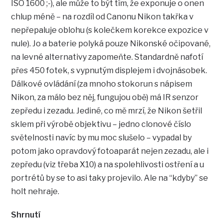
ISO 1600 ;-), ale může to být tím, že exponuje o onen
chlup méně – na rozdíl od Canonu Nikon takřka v
nepřepaluje oblohu (s kolečkem korekce expozice v
nule). Jo a baterie polyká pouze Nikonské očipované,
na levné alternativy zapomeňte. Standardně nafotí
přes 450 fotek, s vypnutým displejem i dvojnásobek.
Dálkové ovládání (za mnoho stokorun s nápisem
Nikon, za málo bez něj, fungujou obě) má IR senzor
zepředu i zezadu. Jediné, co mě mrzí, že Nikon šetřil
sklem při výrobě objektivu – jedno clonové číslo
světelnosti navíc by mu moc slušelo – vypadal by
potom jako opravdový fotoaparát nejen zezadu, ale i
zepředu (viz třeba X10) a na spolehlivosti ostření a u
portrétů by se to asi taky projevilo. Ale na “kdyby” se
holt nehraje.
Shrnutí