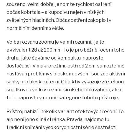
souzeno: velmi dobře, jenomže rychlost ostření
občas kobrtala – a kupodivu nejen v nízkých
světelných hladinách. Občas ostření zakoplo i v
normálním denním světle.
Volba rozsahu zoomu je velmi rozumná, je to
ekvivalent 28 až 200 mm. To je pro běžné focení toho
druhu, jaké čekáme od kompaktu, naprosto
dostačující. V makrorežimu ostří od 2 cm, samozřejmě
nastávají problémy s bleskem, ovšem jsou zde aktivní
sáňky pro blesk externí. Objektiv vykazuje zřetelnou
soudkovou vadu v režimu širokého úhlu záběru, ale i
to je naprosto v normě kategorie tohoto přístroje.
Přístroj nabízí i několik variant efektových řešení. To
ale není jeho silná stránka. Pravda, najdeme tu
tradiční snímání vysokorychlostní série šestnácti