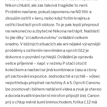
Nikon chlubit, ale zas taková tragédie to není.
Problém nastane, pokud zapomenu na ND filtr a
zkouším ostřit v šeru, nebo když fotím krajinu a
ostřicí bod leží proti obloze. To je pak lepší přepnout
na nekonečno a zbytečně Nikona netrápit. Naštěstí
to jde díky “zrcadlovkovému” ovládání celkem
snadno. V běžných situacích ale ani nějaké výraznější
problémy s ostřením nevnímám a oproti G12 je
dokonce o poznání rychlejší. Ovládání je opravdu
velice příjemné – např. v režimu P stačí otočit
kolečkem a nastaví se jiná kombinace času a clony
při zachování expozice. Jednoduché a rychlé – vůbec
nepotřebuju přepínat na řežimy A a S. Oproti Canonu
lze zoomovat i během natáčení videa a zvuk je stereo
a docela kvalitní (externí mirofon připojit lze). Canon
prý o chlup méně šumí (mimochodem, fotka č.12 má