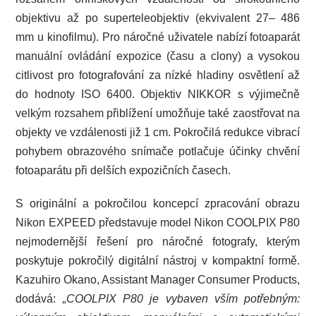
objektivu až po superteleobjektiv (ekvivalent 27– 486
mm u kinofilmu). Pro náročné uživatele nabízí fotoaparát
manuální ovládání expozice (času a clony) a vysokou
citlivost pro fotografování za nízké hladiny osvětlení až
do hodnoty ISO 6400. Objektiv NIKKOR s výjimečně
velkým rozsahem přiblížení umožňuje také zaostřovat na
objekty ve vzdálenosti již 1 cm. Pokročilá redukce vibrací
pohybem obrazového snímače potlačuje účinky chvění
fotoaparátu při delších expozičních časech.
S originální a pokročilou koncepcí zpracování obrazu
Nikon EXPEED představuje model Nikon COOLPIX P80
nejmodernější řešení pro náročné fotografy, kterým
poskytuje pokročilý digitální nástroj v kompaktní formě.
Kazuhiro Okano, Assistant Manager Consumer Products,
dodává:
„COOLPIX P80 je vybaven vším potřebným: