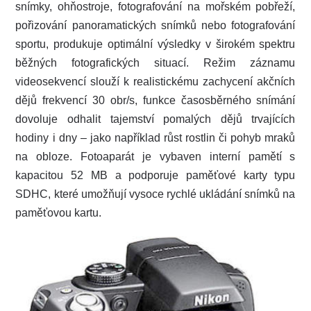
snímky, ohňostroje, fotografování na mořském pobřeží,
pořizování panoramatických snímků nebo fotografování
sportu, produkuje optimální výsledky v širokém spektru
běžných fotografických situací. Režim záznamu
videosekvencí slouží k realistickému zachycení akčních
dějů frekvencí 30 obr/s, funkce časosběrného snímání
dovoluje odhalit tajemství pomalých dějů trvajících
hodiny i dny – jako například růst rostlin či pohyb mraků
na obloze. Fotoaparát je vybaven interní pamětí s
kapacitou 52 MB a podporuje paměťové karty typu
SDHC, které umožňují vysoce rychlé ukládání snímků na
paměťovou kartu.