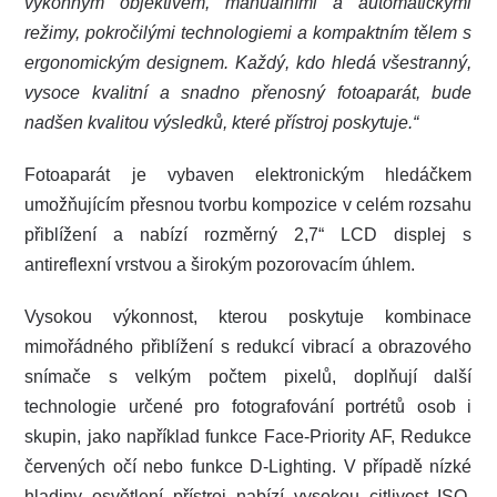
výkonným objektivem, manuálními a automatickými
režimy, pokročilými technologiemi a kompaktním tělem s
ergonomickým designem. Každý, kdo hledá všestranný,
vysoce kvalitní a snadno přenosný fotoaparát, bude
nadšen kvalitou výsledků, které přístroj poskytuje.“
Fotoaparát je vybaven elektronickým hledáčkem
umožňujícím přesnou tvorbu kompozice v celém rozsahu
přiblížení a nabízí rozměrný 2,7“ LCD displej s
antireflexní vrstvou a širokým pozorovacím úhlem.
Vysokou výkonnost, kterou poskytuje kombinace
mimořádného přiblížení s redukcí vibrací a obrazového
snímače s velkým počtem pixelů, doplňují další
technologie určené pro fotografování portrétů osob i
skupin, jako například funkce Face-Priority AF, Redukce
červených očí nebo funkce D-Lighting. V případě nízké
hladiny osvětlení přístroj nabízí vysokou citlivost ISO.