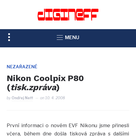
TOGGLE
MENU
SIDEBAR
&
NAVIGATION
NEZAŘAZENÉ
Nikon Coolpix P80
(
tisk.zpráva
)
by
Ondřej Neff
on
10. 4. 2008
První informaci o novém EVF Nikonu jsme přinesli
včera, během dne došla tisková zpráva s dalšími