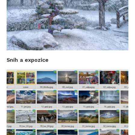
Sníh a expozice