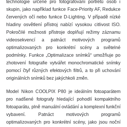
technologie určené pro fotografování portrétů osob i
skupin, jako například funkce Face-Priority AF, Redukce
červených očí nebo funkce D-Lighting. V případě nízké
hladiny osvětlení přístroj nabízí vysokou citlivost ISO.
Pokročilé možnosti přístroje doplňují režimy záznamu
videosekvencí a patnáct motivových programů
optimalizovaných pro konkrétní scény a světelné
podmínky. Funkce „Optimalizace snímků“ umožňuje po
zhotovení fotografie vytvářet monochromatické snímky
pomocí čtyř různých efektových filtrů, a to při uchování
originálních snímků bez jakýchkoli změn.
Model Nikon COOLPIX P80 je ideálním fotoaparátem
pro nadšené fotografy hledající pohodlí kompaktního
fotoaparátu, plně manuální ovládání a komplexní funkční
vybavení. Patnáct motivových programů
optimalizovaných pro konkrétní scény, jako jsou noční