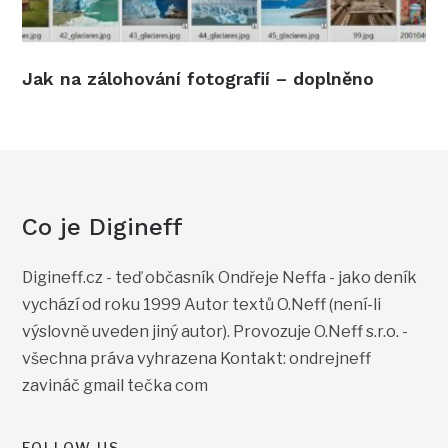
Jak na zálohování fotografií – doplněno
Co je Digineff
Digineff.cz - teď občasník Ondřeje Neffa - jako deník
vychází od roku 1999 Autor textů O.Neff (není-li
výslovně uveden jiný autor). Provozuje O.Neff s.r.o. -
všechna práva vyhrazena Kontakt: ondrejneff
zavináč gmail tečka com
FOLLOW US