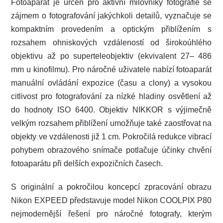
Fotoaparát je určen pro aktivní milovníky fotografie se
zájmem o fotografování jakýchkoli detailů, vyznačuje se
kompaktním provedením a optickým přiblížením s
rozsahem ohniskových vzdáleností od širokoúhlého
objektivu až po superteleobjektiv (ekvivalent 27– 486
mm u kinofilmu). Pro náročné uživatele nabízí fotoaparát
manuální ovládání expozice (času a clony) a vysokou
citlivost pro fotografování za nízké hladiny osvětlení až
do hodnoty ISO 6400. Objektiv NIKKOR s výjimečně
velkým rozsahem přiblížení umožňuje také zaostřovat na
objekty ve vzdálenosti již 1 cm. Pokročilá redukce vibrací
pohybem obrazového snímače potlačuje účinky chvění
fotoaparátu při delších expozičních časech.
S originální a pokročilou koncepcí zpracování obrazu
Nikon EXPEED představuje model Nikon COOLPIX P80
nejmodernější řešení pro náročné fotografy, kterým