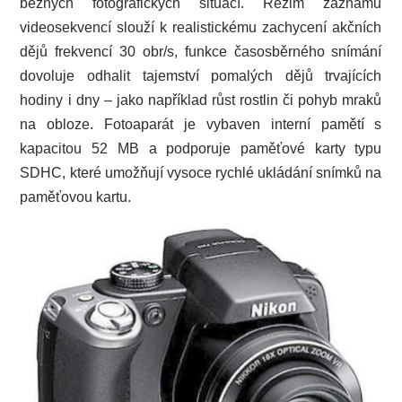
běžných fotografických situací. Režim záznamu
videosekvencí slouží k realistickému zachycení akčních
dějů frekvencí 30 obr/s, funkce časosběrného snímání
dovoluje odhalit tajemství pomalých dějů trvajících
hodiny i dny – jako například růst rostlin či pohyb mraků
na obloze. Fotoaparát je vybaven interní pamětí s
kapacitou 52 MB a podporuje paměťové karty typu
SDHC, které umožňují vysoce rychlé ukládání snímků na
paměťovou kartu.