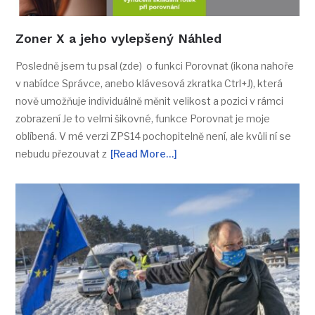
Zoner X a jeho vylepšený Náhled
Posledně jsem tu psal (zde) o funkci Porovnat (ikona nahoře
v nabídce Správce, anebo klávesová zkratka Ctrl+J), která
nově umožňuje individuálně měnit velikost a pozici v rámci
zobrazení Je to velmi šikovné, funkce Porovnat je moje
oblíbená. V mé verzi ZPS14 pochopitelně není, ale kvůli ní se
nebudu přezouvat z
[Read More…]