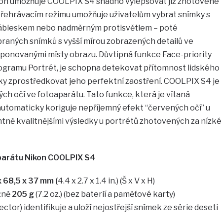
ikon umožňuje COOLPIX S4 snadno vylepšovat již zhotovené
přehrávacím režimu umožňuje uživatelům vybrat snímky s
ábleskem nebo nadměrným protisvětlem – poté
braných snímků s vyšší mírou zobrazených detailů ve
ponovanými místy obrazu. Důvtipná funkce Face-priority
ogramu Portrét, je schopna detekovat přítomnost lidského
cky zprostředkovat jeho perfektní zaostření. COOLPIX S4 je
h očí ve fotoaparátu. Tato funkce, která je vítaná
automaticky koriguje nepříjemný efekt “červených očí” u
tně kvalitnějšími výsledky u portrétů zhotovených za nízk
aparátu Nikon COOLPIX S4
x 68,5 x 37 mm (
4.4 x 2.7 x 1.4 in.) (Š x V x H)
ižně
205 g
(7.2 oz.) (bez baterií a paměťové karty)
ctor) identifikuje a uloží nejostřejší snímek ze série deseti