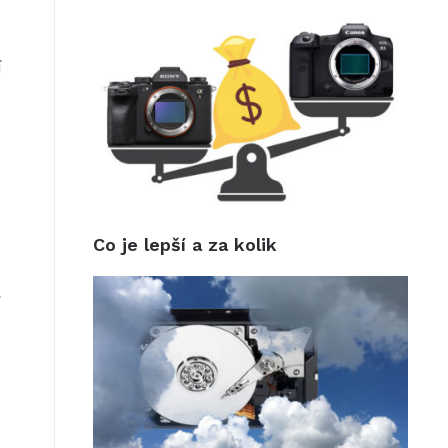
í
Co je lepší a za kolik