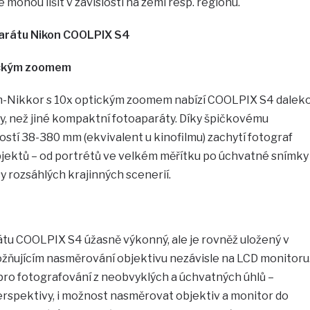
mohou lišit v závislosti na zemi resp. regionu.
arátu Nikon COOLPIX S4
ickým zoomem
-Nikkor s 10x optickým zoomem nabízí COOLPIX S4 dalek
y, než jiné kompaktní fotoaparáty. Díky špičkovému
stí 38-380 mm (ekvivalent u kinofilmu) zachytí fotograf
jektů – od portrétů ve velkém měřítku po úchvatné snímky
y rozsáhlých krajinných scenerií.
átu COOLPIX S4 úžasně výkonný, ale je rovněž uložený v
žňujícím nasměrování objektivu nezávisle na LCD monitoru
pro fotografování z neobvyklých a úchvatných úhlů –
perspektivy, i možnost nasměrovat objektiv a monitor do