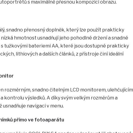
utoportrétů s maximálně přesnou kompozicí obrazu.
álý, snadno přenosný doplněk, který lze použít prakticky
 nízká hmotnost usnadňují jeho pohodlné držení a snadné
 s tužkovými bateriemi AA, které jsou dostupné prakticky
kých, lithiových a dalších článků, z přístroje činí ideální
onitor
n rozměrným, snadno čitelným LCD monitorem, ulehčujícím
 a kontrolu výsledků. A díky svým velkým rozměrům a
 usnadňuje navigaci v menu.
nímků přímo ve fotoaparátu