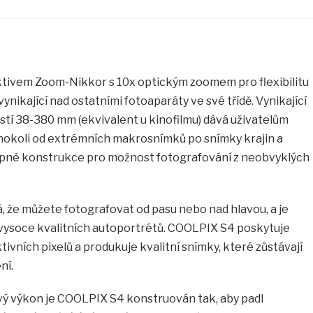
tivem Zoom-Nikkor s 10x optickým zoomem pro flexibilitu
nikající nad ostatními fotoaparáty ve své třídě. Vynikající
tí 38-380 mm (ekvivalent u kinofilmu) dává uživatelům
hokoli od extrémních makrosnímků po snímky krajin a
opné konstrukce pro možnost fotografování z neobvyklých
že můžete fotografovat od pasu nebo nad hlavou, a je
 vysoce kvalitních autoportrétů. COOLPIX S4 poskytuje
tivních pixelů a produkuje kvalitní snímky, které zůstávají
ní.
ový výkon je COOLPIX S4 konstruován tak, aby padl