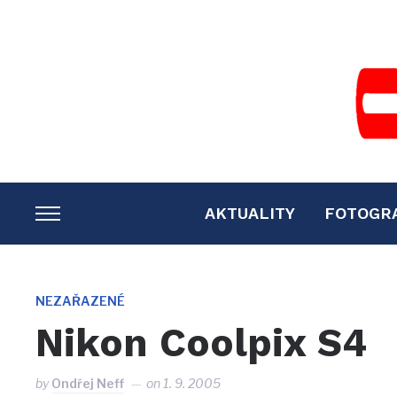
AKTUALITY
FOTOGR
TOGGLE
SIDEBAR
&
NAVIGATION
NEZAŘAZENÉ
Nikon Coolpix S4
by
Ondřej Neff
on
1. 9. 2005