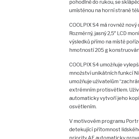
pohodlně do rukou, se sklápěc
umístěnou na horní straně těl
COOLPIX S4 má rovněž nový de
Rozměrný, jasný 2,5″ LCD mon
výsledků přímo na místě poříz
hmotností 205 g konstruován 
COOLPIX S4 umožňuje vylepš
množství unikátních funkcí N
umožňuje uživatelům “zachrá
extrémním protisvětlem. Uživ
automaticky vytvoří jeho kopi
osvětlením.
V motivovém programu Portrét
detekující přítomnost lidského
priority AF automaticky prov