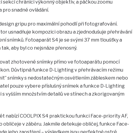
í sekcí chránící výkonný objektiv, a páčkou zoomu
a pro snadné ovládání.
sign gripu pro maximální pohodlí při fotografování.
itor usnadňuje kompozici obrazu a zjednodušuje přehrávání
ení snímků. Fotoaparát S4 je se svými 37 mm tloušťky a
tak, aby byl co nejsnáze přenosný.
ovat zhotovené snímky přímo ve fotoaparátu pomocí
ikon. Důvtipná funkce D-Lighting v přehrávacím režimu
nit” snímky s nedostatečným osvětlením zábleskem nebo
atel pouze vybere příslušný snímek a funkce D-Lighting
i s vyšším množstvím detailů ve stínech a zkorigovaným
 nabízí COOLPIX S4 praktickou funkci Face-priority AF,
 obličeje v záběru. Jakmile detekuje obličej, funkce Face-
ede jeho zaostření – výsledkem jsou perfektně ostré