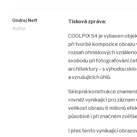
Ondřej Neff
Tisková zpráva:
Author
COOLPIX S4 je vybaven objek
při tvorbě kompozice obrazu vy
rozsah ohniskových vzdálenos
svobodu při fotografování če
architektury – s výhodou skl
a vzrušujících úhlů.
Sklopná konstrukce znamená, 
rovněž vynikající pro záznam
velikost obrazu 6 milionů efek
působivé i při značném zvětše
I přes tento vynikající obraz