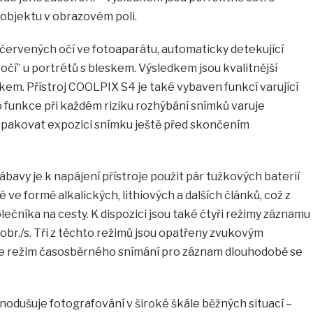
 objektu v obrazovém poli.
 červených očí ve fotoaparátu, automaticky detekující
čí” u portrétů s bleskem. Výsledkem jsou kvalitnější
eskem. Přístroj COOLPIX S4 je také vybaven funkcí varující
 funkce při každém riziku rozhýbání snímků varuje
opakovat expozici snímku ještě před skončením
ábavy je k napájení přístroje použit pár tužkových baterií
é ve formě alkalických, lithiových a dalších článků, což z
lečníka na cesty. K dispozici jsou také čtyři režimy záznamu
obr./s. Tři z těchto režimů jsou opatřeny zvukovým
je režim časosběrného snímání pro záznam dlouhodobě se
odušuje fotografování v široké škále běžných situací –