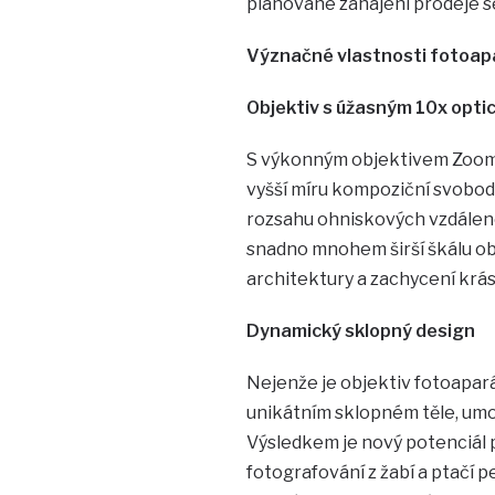
plánované zahájení prodeje se 
Význačné vlastnosti fotoap
Objektiv s úžasným 10x opt
S výkonným objektivem Zoom
vyšší míru kompoziční svobod
rozsahu ohniskových vzdáleno
snadno mnohem širší škálu ob
architektury a zachycení krás
Dynamický sklopný design
Nejenže je objektiv fotoapar
unikátním sklopném těle, umo
Výsledkem je nový potenciál 
fotografování z žabí a ptačí 