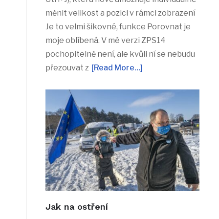
měnit velikost a pozici v rámci zobrazení
Je to velmi šikovné, funkce Porovnat je
moje oblíbená. V mé verzi ZPS14
pochopitelně není, ale kvůli ní se nebudu
přezouvat z
[Read More…]
Jak na ostření