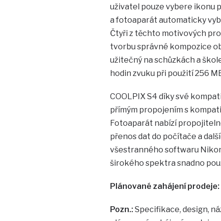
uživatel pouze vybere ikonu 
a fotoaparát automaticky vyb
Čtyři z těchto motivových pr
tvorbu správné kompozice obr
užitečný na schůzkách a školen
hodin zvuku při použití 256 M
COOLPIX S4 díky své kompatib
přímým propojením s kompatib
Fotoaparát nabízí propojiteln
přenos dat do počítače a dalš
všestranného softwaru Nikon 
širokého spektra snadno použ
Plánované zahájení prodeje:
Pozn.:
Specifikace, design, n