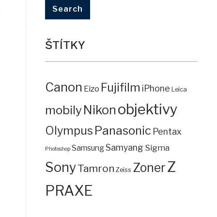
ŠTÍTKY
Canon
Fujifilm
iPhone
Eizo
Leica
objektivy
mobily
Nikon
Panasonic
Olympus
Pentax
Samyang
Sigma
Samsung
Photoshop
Z
Sony
Zoner
Tamron
Zeiss
PRAXE