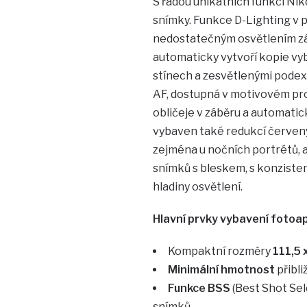
S řadou unikátních funkcí N
snímky. Funkce D-Lighting v 
nedostatečným osvětlením z
automaticky vytvoří kopie vy
stínech a zesvětlenými podex
AF, dostupná v motivovém pr
obličeje v záběru a automati
vybaven také redukcí červenýc
zejména u nočních portrétů, 
snímků s bleskem, s konzisten
hladiny osvětlení.
Hlavní prvky vybavení foto
Kompaktní rozměry
111,5 
Minimální hmotnost
přibl
Funkce BSS
(Best Shot Sele
snímků