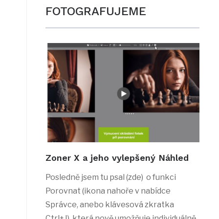
FOTOGRAFUJEME
Zoner X a jeho vylepšený Náhled
Posledně jsem tu psal (zde) o funkci
Porovnat (ikona nahoře v nabídce
Správce, anebo klávesová zkratka
Ctrl+J), která nově umožňuje individuálně