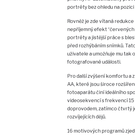
portréty bez ohledu na pozici
Rovněž je zde vítaná redukce
nepříjemný efekt “červených o
portréty a jistější práce s bl
před rozhýbáním snímků. Tato
uživatele a umožňuje mu tak 
fotografované události.
Pro další zvýšení komfortu a z
AA, které jsou široce rozšířen
fotoaparátu činí ideálního spo
videosekvencí s frekvencí 15 
doprovodem, zatímco čtvrtý 
rozvíjejících dějů.
16 motivových programů zjedn