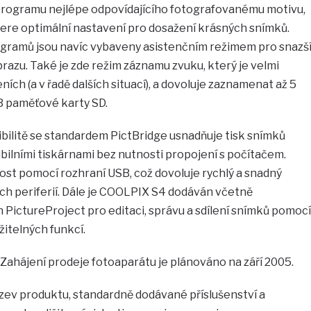
programu nejlépe odpovídajícího fotografovanému motivu,
ere optimální nastavení pro dosažení krásných snímků.
ogramů jsou navíc vybaveny asistenčním režimem pro snazš
azu. Také je zde režim záznamu zvuku, který je velmi
ích (a v řadě dalších situací), a dovoluje zaznamenat až 5
B paměťové karty SD.
ilitě se standardem PictBridge usnadňuje tisk snímků
ilními tiskárnami bez nutnosti propojení s počítačem.
ost pomocí rozhraní USB, což dovoluje rychlý a snadný
ích periferií. Dále je COOLPIX S4 dodáván včetně
PictureProject pro editaci, správu a sdílení snímků pomocí
itelných funkcí.
Zahájení prodeje fotoaparátu je plánováno na září 2005.
ázev produktu, standardně dodávané příslušenství a