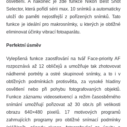
osvětlení. A nakonec je zde funkce Nikon Best Shot
Selector, která pořídí sérii max. 10 snímků a automaticky
uloží do paměti nejostřejší z pořízených snímků. Tato
funkce je ideální pro makrosnímky, u kterých je obtížné
eliminovat účinky vibrací fotoaparátu.
Perfektní úsměv
Vylepšená funkce zaostřování na tvář Face-priority AF
rozpoznává až 12 obličejů a umožňuje tak zhotovovat
nádherné portréty a ostré skupinové snímky, a to i v
obtížných podmínkách protisvětla, za vysoké hladiny
osvětlení nebo při pohybu fotografovaných objektů.
Funkce záznamu videosekvencí a režim časosběrného
snímání umožňují pořizovat až 30 obr./s při velikosti
obrazu 640×480 pixelů. 17 motivových programů
zahrnujících programy pro obtížné snímací podmínky