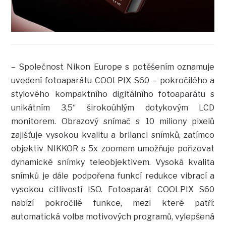
– Společnost Nikon Europe s potěšením oznamuje
uvedení fotoaparátu COOLPIX S60 – pokročilého a
stylového kompaktního digitálního fotoaparátu s
unikátním 3,5“ širokoúhlým dotykovým LCD
monitorem. Obrazový snímač s 10 miliony pixelů
zajišťuje vysokou kvalitu a brilanci snímků, zatímco
objektiv NIKKOR s 5x zoomem umožňuje pořizovat
dynamické snímky teleobjektivem. Vysoká kvalita
snímků je dále podpořena funkcí redukce vibrací a
vysokou citlivostí ISO. Fotoaparát COOLPIX S60
nabízí pokročilé funkce, mezi které patří:
automatická volba motivových programů, vylepšená