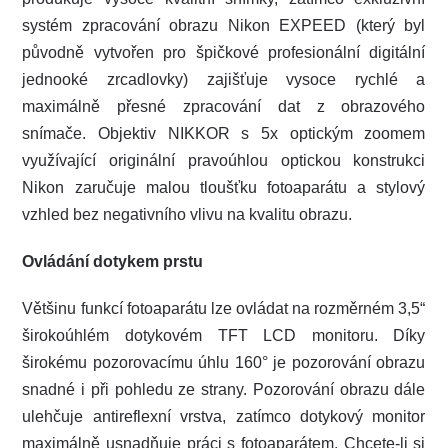
systém zpracování obrazu Nikon EXPEED (který byl
původně vytvořen pro špičkové profesionální digitální
jednooké zrcadlovky) zajišťuje vysoce rychlé a
maximálně přesné zpracování dat z obrazového
snímače. Objektiv NIKKOR s 5x optickým zoomem
využívající originální pravoúhlou optickou konstrukci
Nikon zaručuje malou tloušťku fotoaparátu a stylový
vzhled bez negativního vlivu na kvalitu obrazu.
Ovládání dotykem prstu
Většinu funkcí fotoaparátu lze ovládat na rozměrném 3,5“
širokoúhlém dotykovém TFT LCD monitoru. Díky
širokému pozorovacímu úhlu 160° je pozorování obrazu
snadné i při pohledu ze strany. Pozorování obrazu dále
ulehčuje antireflexní vrstva, zatímco dotykový monitor
maximálně usnadňuje práci s fotoaparátem. Chcete-li si