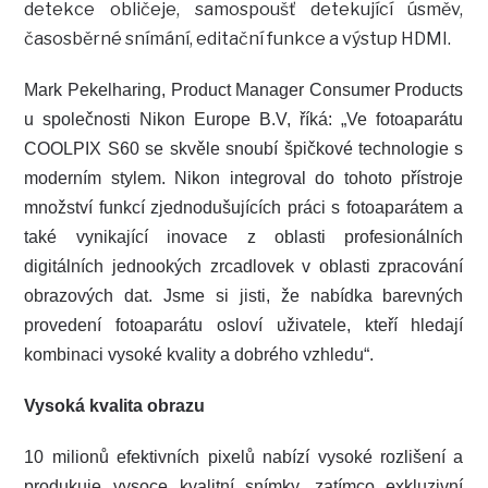
detekce obličeje, samospoušť detekující úsměv,
časosběrné snímání, editační funkce a výstup HDMI.
Mark Pekelharing, Product Manager Consumer Products
u společnosti Nikon Europe B.V, říká: „Ve fotoaparátu
COOLPIX S60 se skvěle snoubí špičkové technologie s
moderním stylem. Nikon integroval do tohoto přístroje
množství funkcí zjednodušujících práci s fotoaparátem a
také vynikající inovace z oblasti profesionálních
digitálních jednookých zrcadlovek v oblasti zpracování
obrazových dat. Jsme si jisti, že nabídka barevných
provedení fotoaparátu osloví uživatele, kteří hledají
kombinaci vysoké kvality a dobrého vzhledu“.
Vysoká kvalita obrazu
10 milionů efektivních pixelů nabízí vysoké rozlišení a
produkuje vysoce kvalitní snímky, zatímco exkluzivní