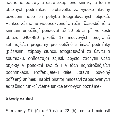
nádherné portréty a ostré skupinové snímky, a to i v
obtížných podmínkách protisvětla, za vysoké hladiny
osvětlení nebo při pohybu fotografovaných objektů.
Funkce záznamu videosekvencí a režim časosběrného
snímání umožňují pořizovat až 30 obr./s při velikosti
obrazu 640×480 pixelů. 17 motivových programů
zahrnujících programy pro obtížné snímací podmínky
(pláž/sníh, západy slunce, fotografování za úsvitu a
soumraku, ohňostroje) zajistí, abyste zachytili vaše
objekty v perfektní kvalitě i v těch nejnáročnějších
podmínkách. Potřebujete-li dále upravit libovolný
pořízený snímek, nabízí přístroj množství zabudovaných
editačních funkcí včetně funkce textových poznámek.
Skvělý vzhled
S rozměry 97 (š) x 60 (v) x 22 (h) mm a hmotností