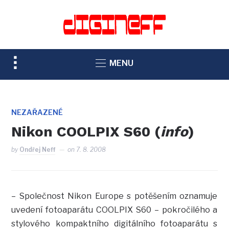
TOGGLE
MENU
SIDEBAR
&
NAVIGATION
NEZAŘAZENÉ
Nikon COOLPIX S60 (
info
)
by
Ondřej Neff
on
7. 8. 2008
– Společnost Nikon Europe s potěšením oznamuje
uvedení fotoaparátu COOLPIX S60 – pokročilého a
stylového kompaktního digitálního fotoaparátu s