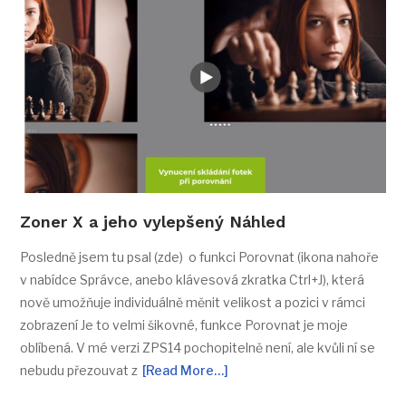
Zoner X a jeho vylepšený Náhled
Posledně jsem tu psal (zde) o funkci Porovnat (ikona nahoře
v nabídce Správce, anebo klávesová zkratka Ctrl+J), která
nově umožňuje individuálně měnit velikost a pozici v rámci
zobrazení Je to velmi šikovné, funkce Porovnat je moje
oblíbená. V mé verzi ZPS14 pochopitelně není, ale kvůli ní se
nebudu přezouvat z
[Read More…]