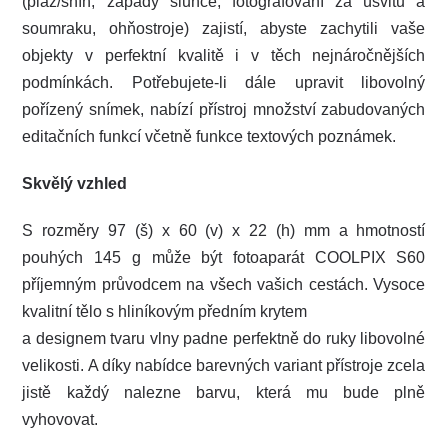
(pláž/sníh, západy slunce, fotografování za úsvitu a
soumraku, ohňostroje) zajistí, abyste zachytili vaše
objekty v perfektní kvalitě i v těch nejnáročnějších
podmínkách. Potřebujete-li dále upravit libovolný
pořízený snímek, nabízí přístroj množství zabudovaných
editačních funkcí včetně funkce textových poznámek.
Skvělý vzhled
S rozměry 97 (š) x 60 (v) x 22 (h) mm a hmotností
pouhých 145 g může být fotoaparát COOLPIX S60
příjemným průvodcem na všech vašich cestách. Vysoce
kvalitní tělo s hliníkovým předním krytem
a designem tvaru vlny padne perfektně do ruky libovolné
velikosti. A díky nabídce barevných variant přístroje zcela
jistě každý nalezne barvu, která mu bude plně
vyhovovat.