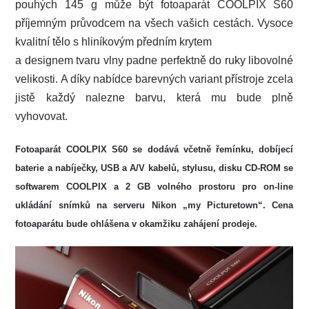
pouhých 145 g může být fotoaparát COOLPIX S60
příjemným průvodcem na všech vašich cestách. Vysoce
kvalitní tělo s hliníkovým předním krytem
a designem tvaru vlny padne perfektně do ruky libovolné
velikosti. A díky nabídce barevných variant přístroje zcela
jistě každý nalezne barvu, která mu bude plně
vyhovovat.
Fotoaparát COOLPIX S60 se dodává včetně řemínku, dobíjecí
baterie a nabíječky, USB a A/V kabelů, stylusu, disku CD-ROM se
softwarem COOLPIX a 2 GB volného prostoru pro on-line
ukládání snímků na serveru Nikon „my Picturetown“. Cena
fotoaparátu bude ohlášena v okamžiku zahájení prodeje.