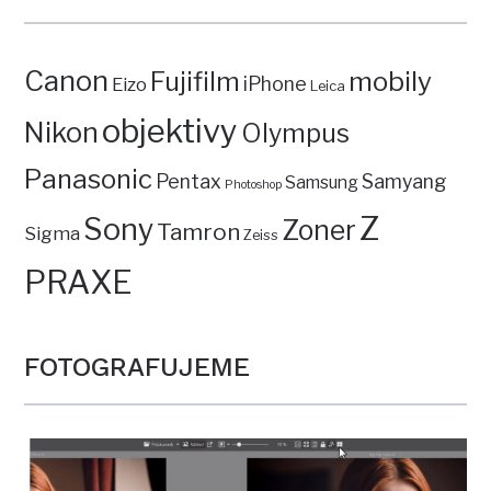
Canon
mobily
Fujifilm
iPhone
Eizo
Leica
objektivy
Nikon
Olympus
Panasonic
Pentax
Samyang
Samsung
Photoshop
Z
Sony
Zoner
Tamron
Sigma
Zeiss
PRAXE
FOTOGRAFUJEME