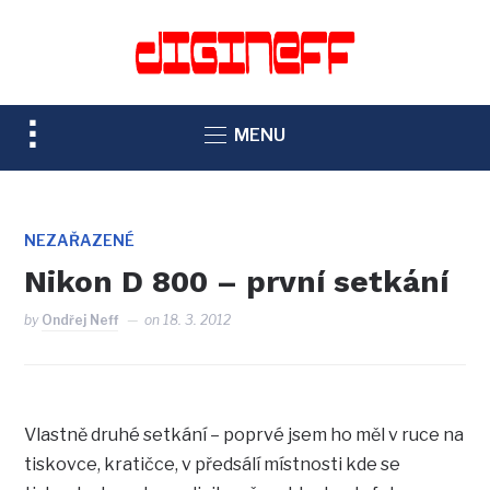
TOGGLE
MENU
SIDEBAR
&
NAVIGATION
NEZAŘAZENÉ
Nikon D 800 – první setkání
by
Ondřej Neff
on
18. 3. 2012
Vlastně druhé setkání – poprvé jsem ho měl v ruce na
tiskovce, kratičce, v předsálí místnosti kde se