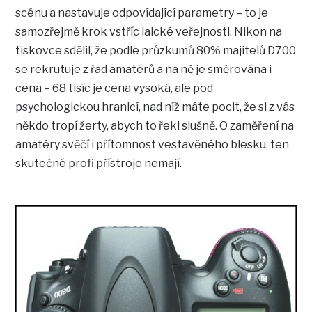
scénu a nastavuje odpovídající parametry – to je
samozřejmě krok vstříc laické veřejnosti. Nikon na
tiskovce sdělil, že podle průzkumů 80% majitelů D700
se rekrutuje z řad amatérů a na ně je směrována i
cena – 68 tisíc je cena vysoká, ale pod
psychologickou hranicí, nad níž máte pocit, že si z vás
někdo tropí žerty, abych to řekl slušně. O zaměření na
amatéry svěčí i přítomnost vestavěného blesku, ten
skutečné profi přístroje nemají.