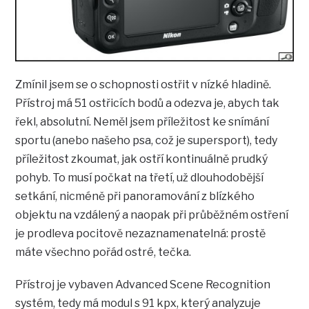
Zmínil jsem se o schopnosti ostřit v nízké hladině.
Přístroj má 51 ostřicích bodů a odezva je, abych tak
řekl, absolutní. Neměl jsem příležitost ke snímání
sportu (anebo našeho psa, což je supersport), tedy
příležitost zkoumat, jak ostří kontinuálně prudký
pohyb. To musí počkat na třetí, už dlouhodobější
setkání, nicméně při panoramování z blízkého
objektu na vzdálený a naopak při průběžném ostření
je prodleva pocitově nezaznamenatelná: prostě
máte všechno pořád ostré, tečka.
Přístroj je vybaven Advanced Scene Recognition
systém, tedy má modul s 91 kpx, který analyzuje