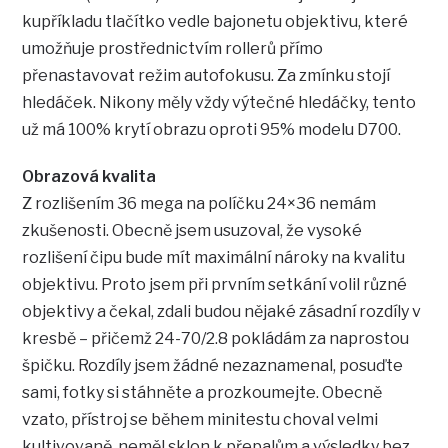
kupříkladu tlačítko vedle bajonetu objektivu, které
umožňuje prostřednictvím rollerů přímo
přenastavovat režim autofokusu. Za zmínku stojí
hledáček. Nikony měly vždy výtečné hledáčky, tento
už má 100% krytí obrazu oproti 95% modelu D700.
Obrazová kvalita
Z rozlišením 36 mega na políčku 24×36 nemám
zkušenosti. Obecně jsem usuzoval, že vysoké
rozlišení čipu bude mít maximální nároky na kvalitu
objektivu. Proto jsem při prvním setkání volil různé
objektivy a čekal, zdali budou nějaké zásadní rozdíly v
kresbě – přičemž 24-70/2.8 pokládám za naprostou
špičku. Rozdíly jsem žádné nezaznamenal, posuďte
sami, fotky si stáhněte a prozkoumejte. Obecně
vzato, přístroj se během minitestu choval velmi
kultivovaně, neměl sklon k přepalům a výsledky bez