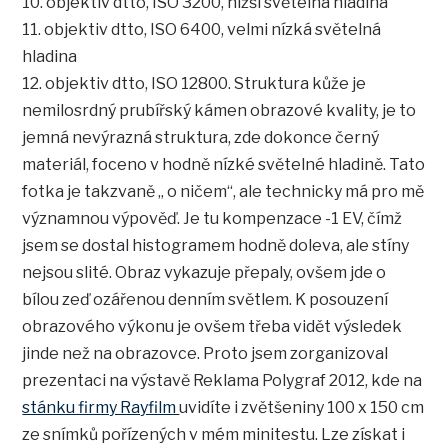
10. objektiv dtto, ISO 3200, nižší světelná hladina
11. objektiv dtto, ISO 6400, velmi nízká světelná
hladina
12. objektiv dtto, ISO 12800. Struktura kůže je
nemilosrdný prubířský kámen obrazové kvality, je to
jemná nevýrazná struktura, zde dokonce černý
materiál, foceno v hodně nízké světelné hladině. Tato
fotka je takzvaně „ o ničem“, ale technicky má pro mě
významnou výpověď. Je tu kompenzace -1 EV, čímž
jsem se dostal histogramem hodně doleva, ale stíny
nejsou slité. Obraz vykazuje přepaly, ovšem jde o
bílou zeď ozářenou denním světlem. K posouzení
obrazového výkonu je ovšem třeba vidět výsledek
jinde než na obrazovce. Proto jsem zorganizoval
prezentaci na výstavě Reklama Polygraf 2012, kde na
stánku firmy Rayfilm
uvidíte i zvětšeniny 100 x 150 cm
ze snímků pořízených v mém minitestu. Lze získat i