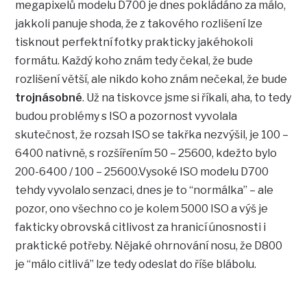
megapixelů modelu D700 je dnes pokládáno za málo,
jakkoli panuje shoda, že z takového rozlišení lze
tisknout perfektní fotky prakticky jakéhokoli
formátu. Každý koho znám tedy čekal, že bude
rozlišení větší, ale nikdo koho znám nečekal, že bude
trojnásobné
. Už na tiskovce jsme si říkali, aha, to tedy
budou problémy s ISO a pozornost vyvolala
skutečnost, že rozsah ISO se takřka nezvýšil, je 100 –
6400 nativně, s rozšířením 50 – 25600, kdežto bylo
200-6400 / 100 – 25600.Vysoké ISO modelu D700
tehdy vyvolalo senzaci, dnes je to “normálka” – ale
pozor, ono všechno co je kolem 5000 ISO a výš je
fakticky obrovská citlivost za hranicí únosnosti i
praktické potřeby. Nějaké ohrnování nosu, že D800
je “málo citlivá” lze tedy odeslat do říše blábolu.