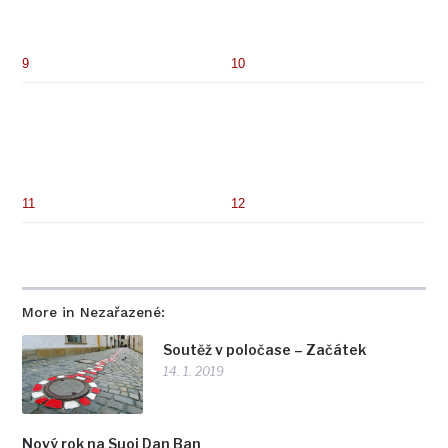
9
10
11
12
More in Nezařazené:
Soutěž v poločase – Začátek
14. 1. 2019
Nový rok na Suoi Dan Ban