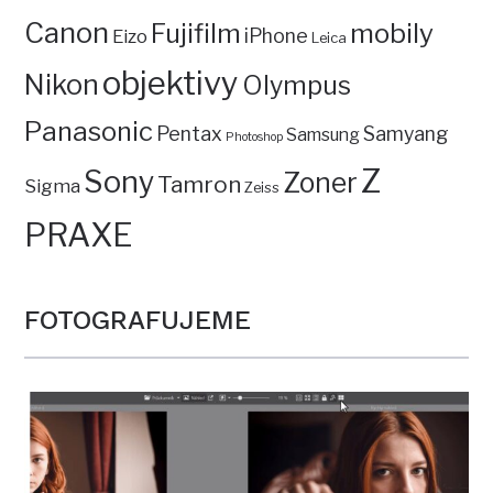
Canon
mobily
Fujifilm
iPhone
Eizo
Leica
objektivy
Nikon
Olympus
Panasonic
Pentax
Samyang
Samsung
Photoshop
Z
Sony
Zoner
Tamron
Sigma
Zeiss
PRAXE
FOTOGRAFUJEME