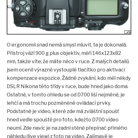
O ergonomii snad nemá smysl mluvit, ta je dokonalá.
Přístroj váží 900 g plus objektiv, měří 146x123x82
mm, takže víte, že máte něco v ruce. Z malých detailů
jsem ocenil výrazně vystouplé tlačítko pro aktivaci
kompenzace expozice. Žádné zvykání, kdo měl někdy
DSLR Nikona této třídy v ruce, bude hned jako doma.
Ostatně, v tomto ohledu se od D700 liší nejméně, je
lehčí a má trochu pozměněné ovládací prvky.
Podstatné je video, které zde má zvláštní spoušť
hned vedle spouště pro foto, kdežto D700 video
neumí. Zde navíc je na zadní stěně přepínač přímého
náhledu (live view) z foto na video. Zajímavé je