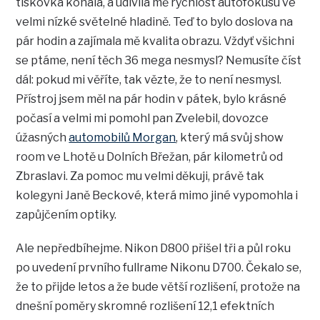
tiskovka konala, a udivila mě rychlost autofokusu ve
velmi nízké světelné hladině. Teď to bylo doslova na
pár hodin a zajímala mě kvalita obrazu. Vždyť všichni
se ptáme, není těch 36 mega nesmysl? Nemusíte číst
dál: pokud mi věříte, tak vězte, že to není nesmysl.
Přístroj jsem měl na pár hodin v pátek, bylo krásné
počasí a velmi mi pomohl pan Zvelebil, dovozce
úžasných
automobilů Morgan
, který má svůj show
room ve Lhotě u Dolních Břežan, pár kilometrů od
Zbraslavi. Za pomoc mu velmi děkuji, právě tak
kolegyni Janě Beckové, která mimo jiné vypomohla i
zapůjčením optiky.
Ale nepředbíhejme. Nikon D800 přišel tři a půl roku
po uvedení prvního fullrame Nikonu D700. Čekalo se,
že to přijde letos a že bude větší rozlišení, protože na
dnešní poměry skromné rozlišení 12,1 efektních