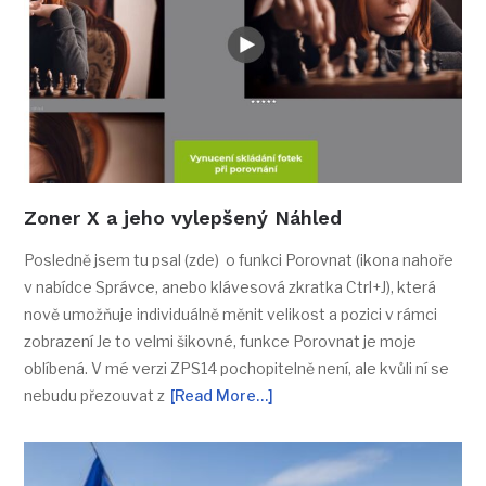
Zoner X a jeho vylepšený Náhled
Posledně jsem tu psal (zde) o funkci Porovnat (ikona nahoře
v nabídce Správce, anebo klávesová zkratka Ctrl+J), která
nově umožňuje individuálně měnit velikost a pozici v rámci
zobrazení Je to velmi šikovné, funkce Porovnat je moje
oblíbená. V mé verzi ZPS14 pochopitelně není, ale kvůli ní se
nebudu přezouvat z
[Read More…]