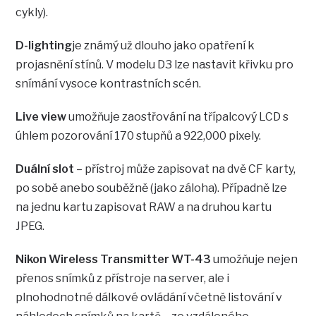
cykly).
D-lighting
je známý už dlouho jako opatření k
projasnění stínů. V modelu D3 lze nastavit křivku pro
snímání vysoce kontrastních scén.
Live view
umožňuje zaostřování na třípalcový LCD s
úhlem pozorování 170 stupňů a 922,000 pixely.
Duální slot
– přístroj může zapisovat na dvě CF karty,
po sobě anebo souběžně (jako záloha). Případně lze
na jednu kartu zapisovat RAW a na druhou kartu
JPEG.
Nikon Wireless Transmitter WT-43
umožňuje nejen
přenos snímků z přístroje na server, ale i
plnohodnotné dálkové ovládání včetně listování v