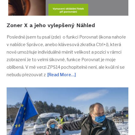
Zoner X a jeho vylepšený Náhled
Posledně jsem tu psal (zde) o funkci Porovnat (ikona nahoře
v nabídce Správce, anebo klávesová zkratka Ctrl+J), která
nově umožňuje individuálně měnit velikost a pozici v rámci
zobrazení Je to velmi šikovné, funkce Porovnat je moje
oblíbená. V mé verzi ZPS14 pochopitelně není, ale kvůli ní se
nebudu přezouvat z
[Read More…]