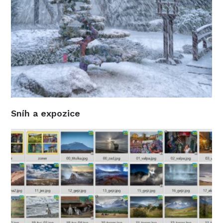
Sníh a expozice