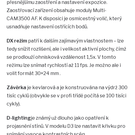
přesnějšímu zaostření a nastavení expozice.
Zaostřovací zařízení obsahuje moduly Multi-
CAM3500 AF. K disposici je osmicestný volič, který
usnadňuje nastavení ostřících bodů.
DX režim
patří k dalším zajímavým vlastnostem – lze
tedy snížit rozlišení, ale i velikost aktivní plochy, čímž
se prodlouží ohnisková vzdálenost 1,5x. V tomto
režimu lze snímat rychlostí až 11 fps. Je možno ale i
volit formát 30×24 mm .
Závěrka
je kevlarová a je konstruována na výdrž 300
tisíc cyklů (obvykle se v profi třídě počítá se 100 tisíci
cykly).
D-lighting
je známý už dlouho jako opatření k
projasnění stínů. V modelu D3 lze nastavit křivku pro
snímání vysoce kontrastních scén.