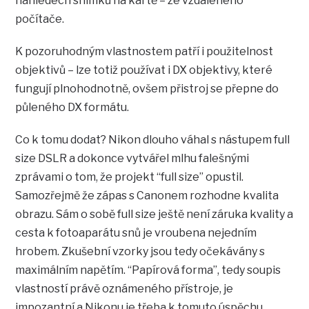
náhledech snímků na kartě – ze vzdáleného
počítače.
K pozoruhodným vlastnostem patří i použitelnost
objektivů – lze totiž používat i DX objektivy, které
fungují plnohodnotně, ovšem přistroj se přepne do
půleného DX formátu.
Co k tomu dodat? Nikon dlouho váhal s nástupem full
size DSLR a dokonce vytvářel mlhu falešnými
zprávami o tom, že projekt “full size” opustil.
Samozřejmě že zápas s Canonem rozhodne kvalita
obrazu. Sám o sobě full size ještě není záruka kvality a
cesta k fotoaparátu snů je vroubena nejedním
hrobem. Zkušební vzorky jsou tedy očekávány s
maximálním napětím. “Papírová forma”, tedy soupis
vlastností právě oznámeného přístroje, je
impozantní a Nikonu je třeba k tomuto úspěchu