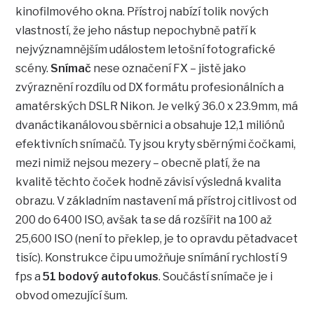
kinofilmového okna. Přístroj nabízí tolik nových
vlastností, že jeho nástup nepochybně patří k
nejvýznamnějším událostem letošní fotografické
scény.
Snímač
nese označení FX – jistě jako
zvýraznění rozdílu od DX formátu profesionálních a
amatérských DSLR Nikon. Je velký 36.0 x 23.9mm, má
dvanáctikanálovou sběrnici a obsahuje 12,1 miliónů
efektivních snímačů. Ty jsou kryty sběrnými čočkami,
mezi nimiž nejsou mezery – obecně platí, že na
kvalitě těchto čoček hodně závisí výsledná kvalita
obrazu. V základním nastavení má přístroj citlivost od
200 do 6400 ISO, avšak ta se dá rozšířit na 100 až
25,600 ISO (není to překlep, je to opravdu pětadvacet
tisíc). Konstrukce čipu umožňuje snímání rychlostí 9
fps a
51 bodový autofokus
. Součástí snímače je i
obvod omezující šum.