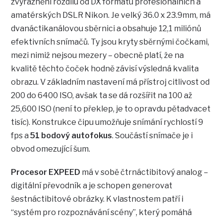
zvýraznění rozdílu od DX formátu profesionálních a
amatérských DSLR Nikon. Je velký 36.0 x 23.9mm, má
dvanáctikanálovou sběrnici a obsahuje 12,1 miliónů
efektivních snímačů. Ty jsou kryty sběrnými čočkami,
mezi nimiž nejsou mezery – obecně platí, že na
kvalitě těchto čoček hodně závisí výsledná kvalita
obrazu. V základním nastavení má přístroj citlivost od
200 do 6400 ISO, avšak ta se dá rozšířit na 100 až
25,600 ISO (není to překlep, je to opravdu pětadvacet
tisíc). Konstrukce čipu umožňuje snímání rychlostí 9
fps a
51 bodový autofokus
. Součástí snímače je i
obvod omezující šum.
Procesor EXPEED
má v sobě čtrnáctibitový analog –
digitální převodník a je schopen generovat
šestnáctibitové obrázky. K vlastnostem patří i
“systém pro rozpoznávání scény”, který pomáhá