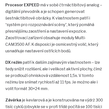
Procesor EXPEED
má v sobě čtrnáctibitový analog –
digitální převodník a je schopen generovat
šestnáctibitové obrázky. K vlastnostem patří i
“systém pro rozpoznávání scény”, který pomáhá
přesnějšímu zaostření a nastavení expozice.
Zaostřovací zařízení obsahuje moduly Multi-
CAM3500 AF. K disposici je osmicestný volič, který
usnadňuje nastavení ostřících bodů.
DX režim
patří k dalším zajímavým vlastnostem – lze
tedy snížit rozlišení, ale i velikost aktivní plochy, čímž
se prodlouží ohnisková vzdálenost 1,5x. V tomto
režimu lze snímat rychlostí až 11 fps. Je možno ale i
volit formát 30×24 mm .
Závěrka
je kevlarová a je konstruována na výdrž 300
tisíc cyklů (obvykle se v profi třídě počítá se 100 tisíci