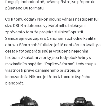
fungují plnohodnotně, ovšem přistroj se přepne do
půleného DX formátu.
Co k tomu dodat? Nikon dlouho váhal s nástupem full
size DSLR a dokonce vytvářel mlhu falešnými
zprávami o tom, že projekt “full size” opustil.
Samozřejmě že zápas s Canonem rozhodne kvalita
obrazu. Sám o sobě full size ještě není záruka kvality a
cesta k fotoaparátu snů je vroubena nejedním
hrobem. Zkušební vzorky jsou tedy očekávány s
maximálním napětím. “Papírová forma”, tedy soupis
vlastností právě oznámeného přístroje, je
impozantní a Nikonu je třeba k tomuto úspěchu
blahopřát.