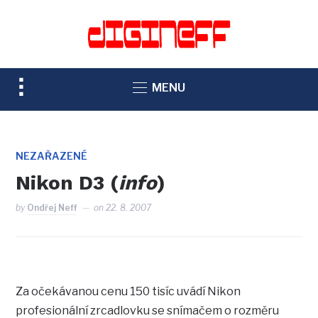
TOGGLE
MENU
SIDEBAR
&
NAVIGATION
NEZAŘAZENÉ
Nikon D3 (
info
)
by
Ondřej Neff
on
22. 8. 2007
Za očekávanou cenu 150 tisíc uvádí Nikon
profesionální zrcadlovku se snímačem o rozměru