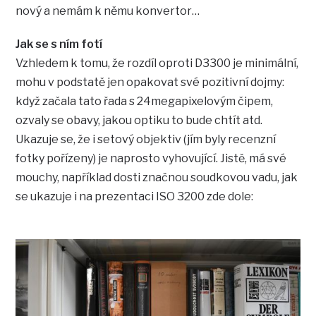
nový a nemám k němu konvertor…
Jak se s ním fotí
Vzhledem k tomu, že rozdíl oproti D3300 je minimální,
mohu v podstatě jen opakovat své pozitivní dojmy:
když začala tato řada s 24megapixelovým čipem,
ozvaly se obavy, jakou optiku to bude chtít atd.
Ukazuje se, že i setový objektiv (jím byly recenzní
fotky pořízeny) je naprosto vyhovující. Jistě, má své
mouchy, například dosti značnou soudkovou vadu, jak
se ukazuje i na prezentaci ISO 3200 zde dole: