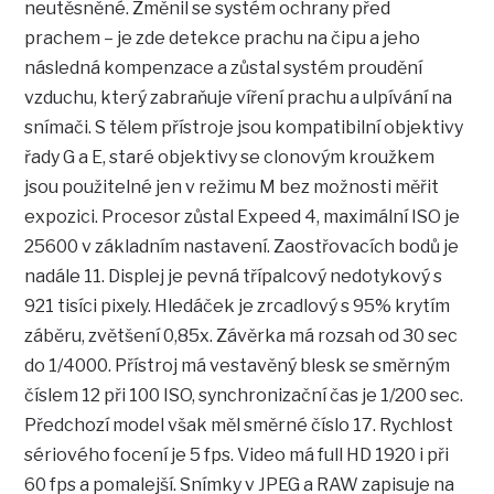
neutěsněné. Změnil se systém ochrany před
prachem – je zde detekce prachu na čipu a jeho
následná kompenzace a zůstal systém proudění
vzduchu, který zabraňuje víření prachu a ulpívání na
snímači. S tělem přístroje jsou kompatibilní objektivy
řady G a E, staré objektivy se clonovým kroužkem
jsou použitelné jen v režimu M bez možnosti měřit
expozici. Procesor zůstal Expeed 4, maximální ISO je
25600 v základním nastavení. Zaostřovacích bodů je
nadále 11. Displej je pevná třípalcový nedotykový s
921 tisíci pixely. Hledáček je zrcadlový s 95% krytím
záběru, zvětšení 0,85x. Závěrka má rozsah od 30 sec
do 1/4000. Přístroj má vestavěný blesk se směrným
číslem 12 při 100 ISO, synchronizační čas je 1/200 sec.
Předchozí model však měl směrné číslo 17. Rychlost
sériového focení je 5 fps. Video má full HD 1920 i při
60 fps a pomalejší. Snímky v JPEG a RAW zapisuje na