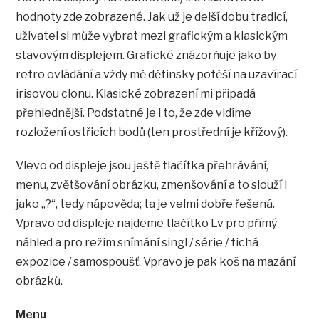
hodnoty zde zobrazené. Jak už je delší dobu tradicí,
uživatel si může vybrat mezi grafickým a klasickým
stavovým displejem. Grafické znázorňuje jako by
retro ovládání a vždy mě dětinsky potěší na uzavírací
irisovou clonu. Klasické zobrazení mi připadá
přehlednější. Podstatné je i to, že zde vidíme
rozložení ostřicích bodů (ten prostřední je křížový).
Vlevo od displeje jsou ještě tlačítka přehrávání,
menu, zvětšování obrázku, zmenšování a to slouží i
jako „?“, tedy nápověda; ta je velmi dobře řešená.
Vpravo od displeje najdeme tlačítko Lv pro přímý
náhled a pro režim snímání singl / série / tichá
expozice / samospoušť. Vpravo je pak koš na mazání
obrázků.
Menu