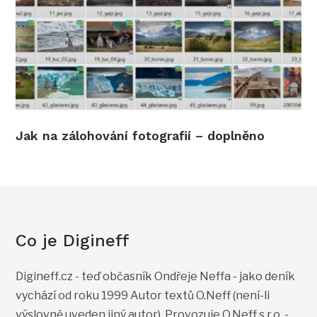
Jak na zálohování fotografií – doplněno
Co je Digineff
Digineff.cz - teď občasník Ondřeje Neffa - jako deník
vychází od roku 1999 Autor textů O.Neff (není-li
výslovně uveden jiný autor). Provozuje O.Neff s.r.o. -