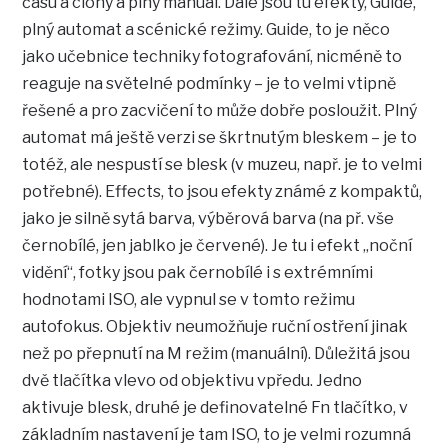
času a clony a plný manuál. Dále jsou tu efekty, Guide,
plný automat a scénické režimy. Guide, to je něco
jako učebnice techniky fotografování, nicméně to
reaguje na světelné podmínky – je to velmi vtipně
řešené a pro zacvičení to může dobře posloužit. Plný
automat má ještě verzi se škrtnutým bleskem – je to
totéž, ale nespustí se blesk (v muzeu, např. je to velmi
potřebné). Effects, to jsou efekty známé z kompaktů,
jako je silně sytá barva, výběrová barva (na př. vše
černobílé, jen jablko je červené). Je tu i efekt „noční
vidění“, fotky jsou pak černobílé i s extrémními
hodnotami ISO, ale vypnul se v tomto režimu
autofokus. Objektiv neumožňuje ruční ostření jinak
než po přepnutí na M režim (manuální). Důležitá jsou
dvě tlačítka vlevo od objektivu vpředu. Jedno
aktivuje blesk, druhé je definovatelné Fn tlačítko, v
základním nastavení je tam ISO, to je velmi rozumná