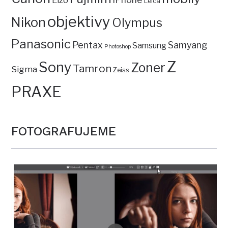
Leica
objektivy
Nikon
Olympus
Panasonic
Pentax
Samyang
Samsung
Photoshop
Z
Sony
Zoner
Tamron
Sigma
Zeiss
PRAXE
FOTOGRAFUJEME