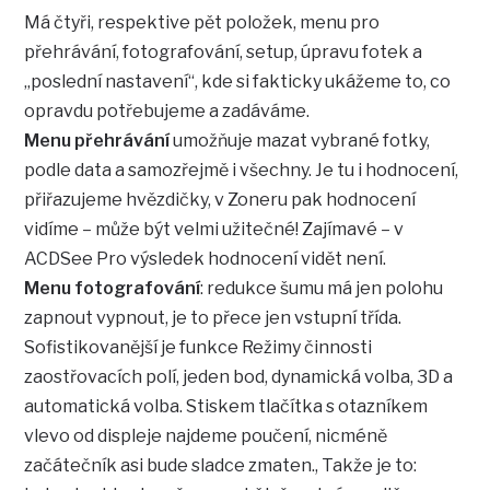
Má čtyři, respektive pět položek, menu pro
přehrávání, fotografování, setup, úpravu fotek a
„poslední nastavení“, kde si fakticky ukážeme to, co
opravdu potřebujeme a zadáváme.
Menu přehrávání
umožňuje mazat vybrané fotky,
podle data a samozřejmě i všechny. Je tu i hodnocení,
přiřazujeme hvězdičky, v Zoneru pak hodnocení
vidíme – může být velmi užitečné! Zajímavé – v
ACDSee Pro výsledek hodnocení vidět není.
Menu fotografování
: redukce šumu má jen polohu
zapnout vypnout, je to přece jen vstupní třída.
Sofistikovanější je funkce Režimy činnosti
zaostřovacích polí, jeden bod, dynamická volba, 3D a
automatická volba. Stiskem tlačítka s otazníkem
vlevo od displeje najdeme poučení, nicméně
začátečník asi bude sladce zmaten., Takže je to: