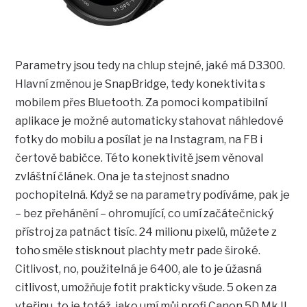
Parametry jsou tedy na chlup stejné, jaké má D3300.
Hlavní změnou je SnapBridge, tedy konektivita s
mobilem přes Bluetooth. Za pomoci kompatibilní
aplikace je možné automaticky stahovat náhledové
fotky do mobilu a posílat je na Instagram, na FB i
čertově babičce. Této konektivitě jsem věnoval
zvláštní článek. Ona je ta stejnost snadno
pochopitelná. Když se na parametry podíváme, pak je
– bez přehánění – ohromující, co umí začátečnický
přístroj za patnáct tisíc. 24 milionu pixelů, můžete z
toho směle stisknout plachty metr pade široké.
Citlivost, no, použitelná je 6400, ale to je úžasná
citlivost, umožňuje fotit prakticky všude. 5 oken za
vteřinu, to je totéž, jako umí můj profi Canon 5D Mk II.