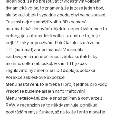
jeden bod, lze ho přesouvat čtyřcestným voličem;
dynamická volba, to znamená, že je zase jeden bod,
ale pokud objekt vypadne z bodu, chytne ho soused.
To je asi nejrozumnější volba; 3D znamená
automatické sledování objektu, nepoužívám, moc to
nefunguje; automatická volba, ta chytne to, co je
nejblíž, taky nepoužívám. Položka blesk má volbu
TTL (automat) anebo manuál. V manuálu
nastavujeme ručně účinnost záblesku (fakticky
měníme délku záblesku). Režim TTL je pak
regulovatelný z menu na LCD displeje, položka
Korekce zábleskové expozice.
Menu nastavení
, to je třeba si projít jednou pro vždy,
vracet se budeme asi jen na formátování.
Menu retušování
, zde je snad zajímavá konverze z
RAW. V recenzích se to někdy zmiňuje, poněkud
postrádám smysl funkce, až na to, že tento model je