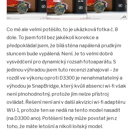
Co mě ale velmi potěšilo, to je ukázková fotka č. 8
dole. To jsem fotil bez jakékoli korekce a
předpokládal jsem, že bílá stěna napálená prudkým
sluncem bude vypálená. Není. Je to velmi dobré
vysvědčení pro dynamický rozsah fotoaparátu. S
jedinou výhradou jsem tuto recenzi zahajoval – že
rozdíl ve výkonu oproti D3300 je nenahmatatelný a
výhodou je SnapBridge, který kvůli absenci wi-fi však
není plnohodnotný, protože jím nelze přístroj
ovládat. Řešení není ani v další akvizici wi-fi adaptéru
WU-1, protože ten se nedá na tento model nasadit
(na D3300 ano). Potěšení tedy může povstat jen z
toho, že máte letošní a nikoli loňský model.