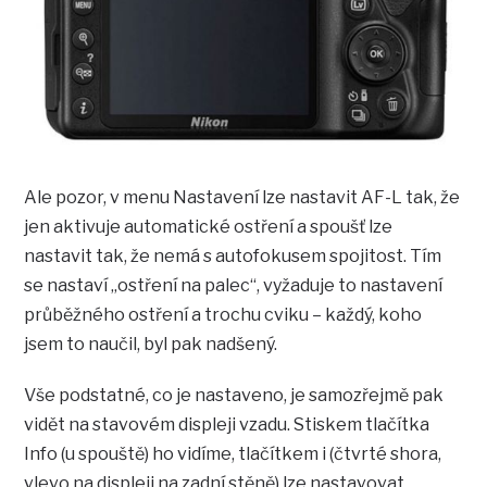
Ale pozor, v menu Nastavení lze nastavit AF-L tak, že
jen aktivuje automatické ostření a spoušť lze
nastavit tak, že nemá s autofokusem spojitost. Tím
se nastaví „ostření na palec“, vyžaduje to nastavení
průběžného ostření a trochu cviku – každý, koho
jsem to naučil, byl pak nadšený.
Vše podstatné, co je nastaveno, je samozřejmě pak
vidět na stavovém displeji vzadu. Stiskem tlačítka
Info (u spouště) ho vidíme, tlačítkem i (čtvrté shora,
vlevo na displeji na zadní stěně) lze nastavovat