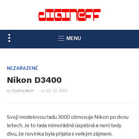
TOGGLE
MENU
SIDEBAR
&
NAVIGATION
NEZAŘAZENÉ
Nikon D3400
by
Ondřej Neff
on
10. 10. 2016
Svoji modelovou řadu 3000 obnovuje Nikon po dvou
letech. Je to řada mimořádně úspěšná a není tedy
divu, že novinka byla přijata s velkým zájmem.