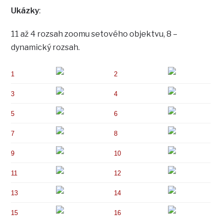
Ukázky
:
11 až 4 rozsah zoomu setového objektvu, 8 –
dynamický rozsah.
1
2
3
4
5
6
7
8
9
10
11
12
13
14
15
16