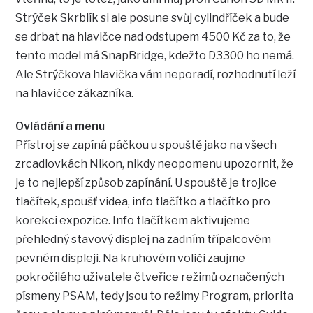
Strýček Skrblík si ale posune svůj cylindříček a bude
se drbat na hlavičce nad odstupem 4500 Kč za to, že
tento model má SnapBridge, kdežto D3300 ho nemá.
Ale Strýčkova hlavička vám neporadí, rozhodnutí leží
na hlavičce zákazníka.
Ovládání a menu
Přístroj se zapíná páčkou u spouště jako na všech
zrcadlovkách Nikon, nikdy neopomenu upozornit, že
je to nejlepší způsob zapínání. U spouště je trojice
tlačítek, spoušť videa, info tlačítko a tlačítko pro
korekci expozice. Info tlačítkem aktivujeme
přehledný stavový displej na zadním třípalcovém
pevném displeji. Na kruhovém voliči zaujme
pokročilého uživatele čtveřice režimů označených
písmeny PSAM, tedy jsou to režimy Program, priorita