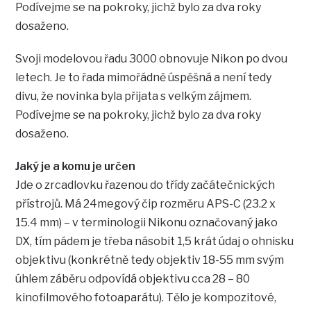
Podívejme se na pokroky, jichž bylo za dva roky
dosaženo.
Svoji modelovou řadu 3000 obnovuje Nikon po dvou
letech. Je to řada mimořádně úspěšná a není tedy
divu, že novinka byla přijata s velkým zájmem.
Podívejme se na pokroky, jichž bylo za dva roky
dosaženo.
Jaký je a komu je určen
Jde o zrcadlovku řazenou do třídy začátečnických
přístrojů. Má 24megový čip rozměru APS-C (23.2 x
15.4 mm) – v terminologii Nikonu označovaný jako
DX, tím pádem je třeba násobit 1,5 krát údaj o ohnisku
objektivu (konkrétně tedy objektiv 18-55 mm svým
úhlem záběru odpovídá objektivu cca 28 – 80
kinofilmového fotoaparátu). Tělo je kompozitové,