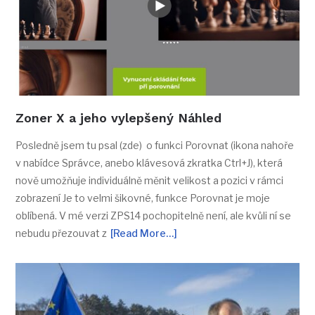
Zoner X a jeho vylepšený Náhled
Posledně jsem tu psal (zde) o funkci Porovnat (ikona nahoře
v nabídce Správce, anebo klávesová zkratka Ctrl+J), která
nově umožňuje individuálně měnit velikost a pozici v rámci
zobrazení Je to velmi šikovné, funkce Porovnat je moje
oblíbená. V mé verzi ZPS14 pochopitelně není, ale kvůli ní se
nebudu přezouvat z
[Read More…]