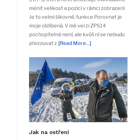
měnit velikost a pozici v rámci zobrazení
Je to velmi šikovné, funkce Porovnat je
moje oblíbená. V mé verzi ZPS14
pochopitelně není, ale kvůli ní se nebudu
přezouvat z
[Read More…]
Jak na ostření