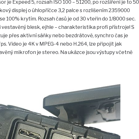
r je Expeed 5, rozsah ISO 100 – 51200, po rozšíření je to 50
ový displej o úhlopříčce 3,2 palce s rozlišením 2359000
 se 100% krytím. Rozsah časů je od 30 vteřin do 1/8000 sec.
vestavěný blesk, ejhle – charakteristika profi přístroje! S
je přes aktivní sáňky nebo bezdrátově, synchro čas je
fps. Video je 4K v MPEG-4 nebo H.264, lze připojit jak
avěný mikrofon je stereo. Na ukázce jsou výstupy včetně