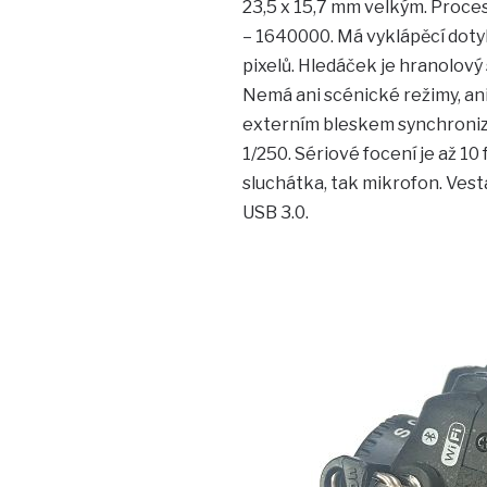
23,5 x 15,7 mm velkým. Proceso
– 1640000. Má vyklápěcí dotyk
pixelů. Hledáček je hranolový
Nemá ani scénické režimy, ani 
externím bleskem synchronizu
1/250. Sériové focení je až 10 
sluchátka, tak mikrofon. Vest
USB 3.0.