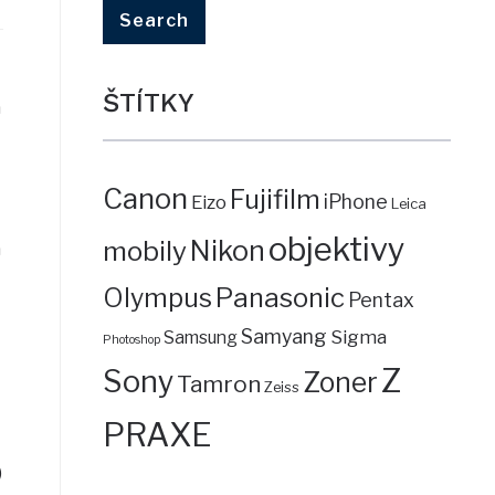
ŠTÍTKY
a
Canon
Fujifilm
iPhone
Eizo
Leica
objektivy
mobily
Nikon
a
Panasonic
Olympus
Pentax
Samyang
Sigma
Samsung
Photoshop
Z
Sony
Zoner
Tamron
Zeiss
PRAXE
)