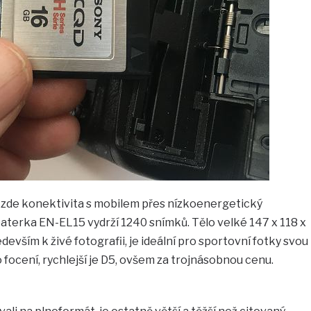
je zde konektivita s mobilem přes nízkoenergetický
baterka EN-EL15 vydrží 1240 snímků. Tělo velké 147 x 118 x
devším k živé fotografii, je ideální pro sportovní fotky svou
ocení, rychlejší je D5, ovšem za trojnásobnou cenu.