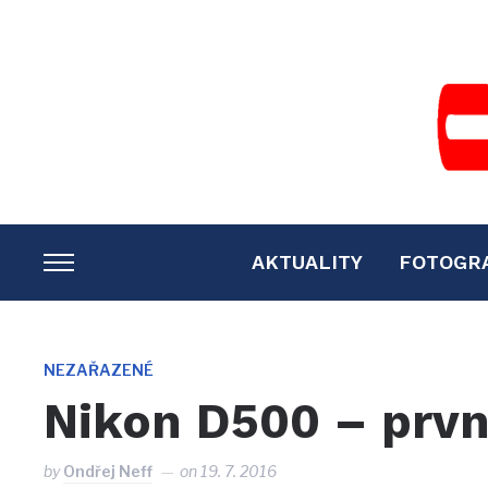
AKTUALITY
FOTOGR
TOGGLE
SIDEBAR
&
NAVIGATION
NEZAŘAZENÉ
Nikon D500 – prvn
by
Ondřej Neff
on
19. 7. 2016