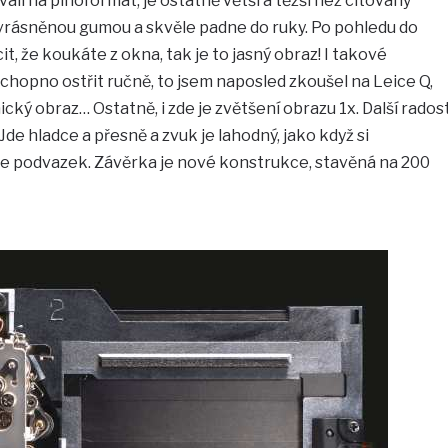
ali na plnoformát, je ostatně větší a těžší než citovaný
vrásněnou gumou a skvěle padne do ruky. Po pohledu do
, že koukáte z okna, tak je to jasný obraz! I takové
schopno ostřit ručně, to jsem naposled zkoušel na Leice Q,
ický obraz… Ostatně, i zde je zvětšení obrazu 1x. Další rados
Jde hladce a přesně a zvuk je lahodný, jako když si
 podvazek. Závěrka je nové konstrukce, stavěná na 200