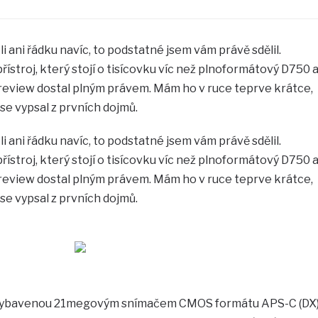
i ani řádku navíc, to podstatné jsem vám právě sdělil.
ístroj, který stojí o tisícovku víc než plnoformátový D750 
review dostal plným právem. Mám ho v ruce teprve krátce,
se vypsal z prvních dojmů.
i ani řádku navíc, to podstatné jsem vám právě sdělil.
ístroj, který stojí o tisícovku víc než plnoformátový D750 
review dostal plným právem. Mám ho v ruce teprve krátce,
se vypsal z prvních dojmů.
 vybavenou 21megovým snímačem CMOS formátu APS-C (DX