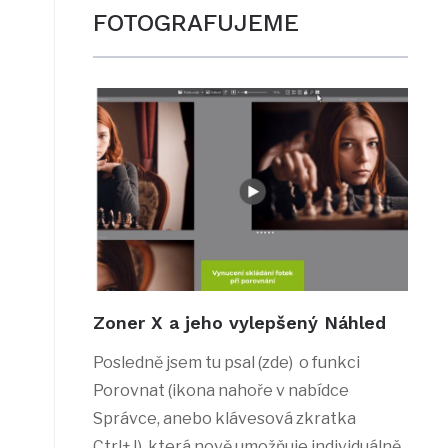
FOTOGRAFUJEME
Zoner X a jeho vylepšený Náhled
Posledně jsem tu psal (zde) o funkci
Porovnat (ikona nahoře v nabídce
Správce, anebo klávesová zkratka
Ctrl+J), která nově umožňuje individuálně