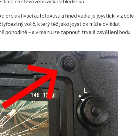
 vidíme na stavovém řádku v hledáčku.
ko pro aktivaci autofokusu a hned vedle je joystick, viz dole
čtyřcestný volič, který též jako joystick může ovládat
ně pohodlné – a v menu lze zapnout trvalé osvětlení bodu.