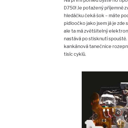
Na první pohled byste ho tipov
D750! Je potažený příjemně z
hledáčku čeká šok – máte pocit
pidloočko jako jsem já je zde 
ale ta má zvětšitelný elektron
nastává po stisknutí spouště. 
kankánová tanečnice rozepne
tisíc cyklů.