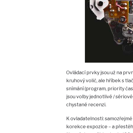
Ovládací prvky jsou už na prvn
kruhový volič, ale hříbek s tl
snímání (program, priority ča
jsou volby jednotlivé / sériov
chystané recenzi.
K ovladatelnosti: samozřejmě 
korekce expozice – a přestěho