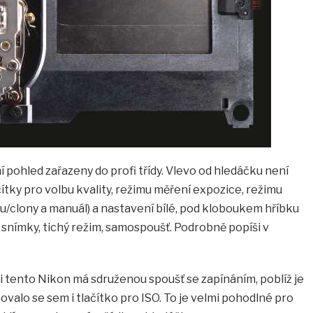
í pohled zařazeny do profi třídy. Vlevo od hledáčku není
ačítky pro volbu kvality, režimu měření expozice, režimu
su/clony a manuál) a nastavení bílé, pod kloboukem hříbku
é snímky, tichý režim, samospoušť. Podrobně popíši v
i tento Nikon má sdruženou spoušť se zapínáním, poblíž je
valo se sem i tlačítko pro ISO. To je velmi pohodlné pro