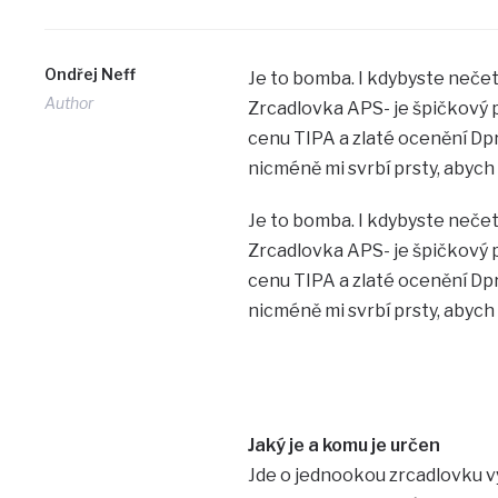
Ondřej Neff
Je to bomba. I kdybyste nečetl
Author
Zrcadlovka APS- je špičkový př
cenu TIPA a zlaté ocenění Dp
nicméně mi svrbí prsty, abych 
Je to bomba. I kdybyste nečetl
Zrcadlovka APS- je špičkový př
cenu TIPA a zlaté ocenění Dp
nicméně mi svrbí prsty, abych 
Jaký je a komu je určen
Jde o jednookou zrcadlovku