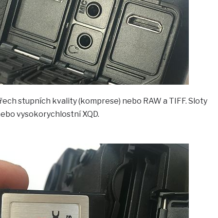
řech stupních kvality (komprese) nebo RAW a TIFF. Sloty
 nebo vysokorychlostní XQD.