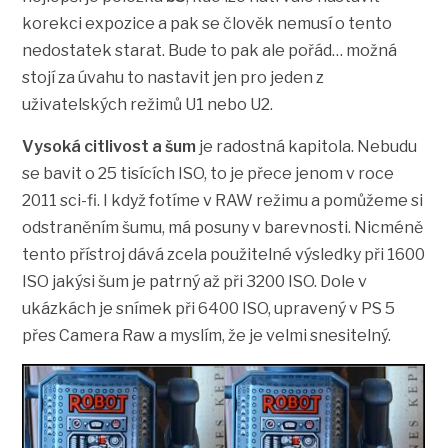
korekci expozice a pak se člověk nemusí o tento
nedostatek starat. Bude to pak ale pořád… možná
stojí za úvahu to nastavit jen pro jeden z
uživatelských režimů U1 nebo U2.
Vysoká citlivost a šum
je radostná kapitola. Nebudu
se bavit o 25 tisících ISO, to je přece jenom v roce
2011 sci-fi. I když fotíme v RAW režimu a pomůžeme si
odstraněním šumu, má posuny v barevnosti. Nicméně
tento přístroj dává zcela použitelné výsledky při 1600
ISO jakýsi šum je patrný až při 3200 ISO. Dole v
ukázkách je snímek při 6400 ISO, upravený v PS 5
přes Camera Raw a myslím, že je velmi snesitelný.