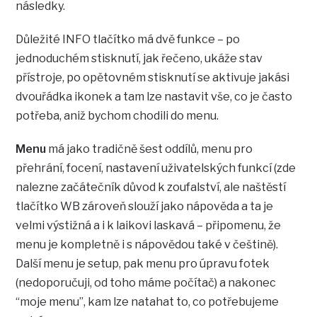
následky.
Důležité INFO tlačítko má dvě funkce – po
jednoduchém stisknutí, jak řečeno, ukáže stav
přístroje, po opětovném stisknutí se aktivuje jakási
dvouřádka ikonek a tam lze nastavit vše, co je často
potřeba, aniž bychom chodili do menu.
Menu
má jako tradičně šest oddílů, menu pro
přehrání, focení, nastavení uživatelských funkcí (zde
nalezne začátečník důvod k zoufalství, ale naštěstí
tlačítko WB zároveň slouží jako nápověda a ta je
velmi výstižná a i k laikovi laskavá – připomenu, že
menu je kompletně i s nápovědou také v češtině).
Další menu je setup, pak menu pro úpravu fotek
(nedoporučuji, od toho máme počítač) a nakonec
“moje menu”, kam lze natahat to, co potřebujeme