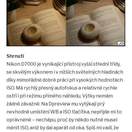
Shrnutí
Nikon D7000 je vynikající přístroj vyšší střední třídy,
se skvělým výkonem i v nižších světelných hladinách
díky mimořádně dobré práci při vysokých hodnotách
ISO. Má rychlý přesný autofokus a relativně rychle
ostří i při režimu přímého náhledu. Výtky nemám
žádné závažné. Na Dpreview mu vytýkají prý
nevhodné umístění WB a ISO tlačítka, nepřijde mi to
oprávněné – nechápu, proč by někdo nutně musel
měnit ISO, aniž by dal aparát od oka. Spíš mi vadí, že