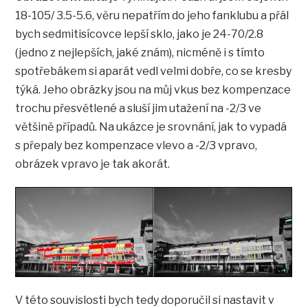
18-105/ 3.5-5.6, věru nepatřím do jeho fanklubu a přál
bych sedmitisícovce lepší sklo, jako je 24-70/2.8
(jedno z nejlepších, jaké znám), nicméně i s tímto
spotřebákem si aparát vedl velmi dobře, co se kresby
týká. Jeho obrázky jsou na můj vkus bez kompenzace
trochu přesvětlené a sluší jim utažení na -2/3 ve
většině případů. Na ukázce je srovnání, jak to vypadá
s přepaly bez kompenzace vlevo a -2/3 vpravo,
obrázek vpravo je tak akorát.
V této souvislosti bych tedy doporučil si nastavit v