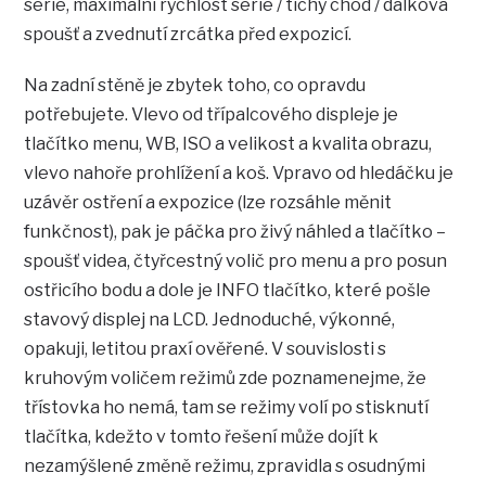
série, maximální rychlost série / tichý chod / dálková
spoušť a zvednutí zrcátka před expozicí.
Na zadní stěně je zbytek toho, co opravdu
potřebujete. Vlevo od třípalcového displeje je
tlačítko menu, WB, ISO a velikost a kvalita obrazu,
vlevo nahoře prohlížení a koš. Vpravo od hledáčku je
uzávěr ostření a expozice (lze rozsáhle měnit
funkčnost), pak je páčka pro živý náhled a tlačítko –
spoušť videa, čtyřcestný volič pro menu a pro posun
ostřicího bodu a dole je INFO tlačítko, které pošle
stavový displej na LCD. Jednoduché, výkonné,
opakuji, letitou praxí ověřené. V souvislosti s
kruhovým voličem režimů zde poznamenejme, že
třístovka ho nemá, tam se režimy volí po stisknutí
tlačítka, kdežto v tomto řešení může dojít k
nezamýšlené změně režimu, zpravidla s osudnými