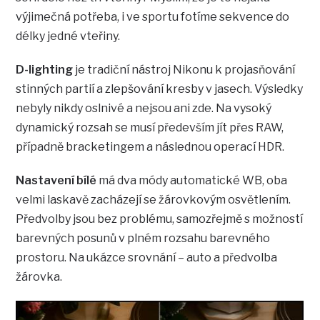
výjimečná potřeba, i ve sportu fotíme sekvence do
délky jedné vteřiny.
D-lighting
je tradiční nástroj Nikonu k projasňování
stinných partií a zlepšování kresby v jasech. Výsledky
nebyly nikdy oslnivé a nejsou ani zde. Na vysoký
dynamický rozsah se musí především jít přes RAW,
případně bracketingem a následnou operací HDR.
Nastavení bílé
má dva módy automatické WB, oba
velmi laskavě zacházejí se žárovkovým osvětlením.
Předvolby jsou bez problému, samozřejmě s možností
barevných posunů v plném rozsahu barevného
prostoru. Na ukázce srovnání – auto a předvolba
žárovka.