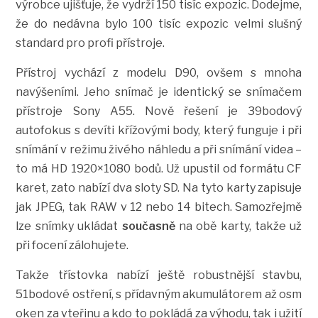
výrobce ujišťuje, že vydrží 150 tisíc expozic. Dodejme,
že do nedávna bylo 100 tisíc expozic velmi slušný
standard pro profi přístroje.
Přístroj vychází z modelu D90, ovšem s mnoha
navýšeními. Jeho snímač je identický se snímačem
přístroje Sony A55. Nově řešení je 39bodový
autofokus s devíti křížovými body, který funguje i při
snímání v režimu živého náhledu a při snímání videa –
to má HD 1920×1080 bodů. Už upustil od formátu CF
karet, zato nabízí dva sloty SD. Na tyto karty zapisuje
jak JPEG, tak RAW v 12 nebo 14 bitech. Samozřejmě
lze snímky ukládat
současně
na obě karty, takže už
při focení zálohujete.
Takže třístovka nabízí ještě robustnější stavbu,
51bodové ostření, s přídavným akumulátorem až osm
oken za vteřinu a kdo to pokládá za výhodu, tak i užití