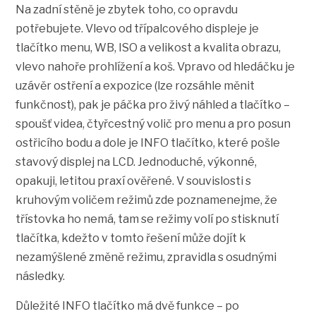
Na zadní stěně je zbytek toho, co opravdu
potřebujete. Vlevo od třípalcového displeje je
tlačítko menu, WB, ISO a velikost a kvalita obrazu,
vlevo nahoře prohlížení a koš. Vpravo od hledáčku je
uzávěr ostření a expozice (lze rozsáhle měnit
funkčnost), pak je páčka pro živý náhled a tlačítko –
spoušť videa, čtyřcestný volič pro menu a pro posun
ostřicího bodu a dole je INFO tlačítko, které pošle
stavový displej na LCD. Jednoduché, výkonné,
opakuji, letitou praxí ověřené. V souvislosti s
kruhovým voličem režimů zde poznamenejme, že
třístovka ho nemá, tam se režimy volí po stisknutí
tlačítka, kdežto v tomto řešení může dojít k
nezamýšlené změně režimu, zpravidla s osudnými
následky.
Důležité INFO tlačítko má dvě funkce – po