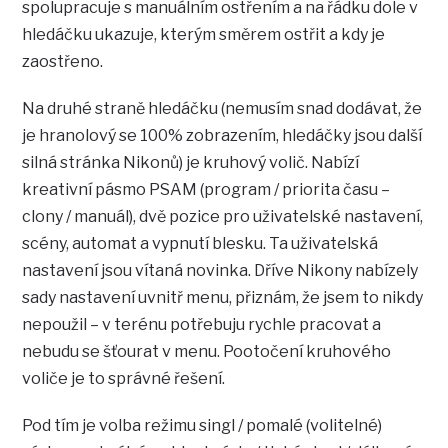
spolupracuje s manuálním ostřením a na řádku dole v
hledáčku ukazuje, kterým směrem ostřit a kdy je
zaostřeno.
Na druhé straně hledáčku (nemusím snad dodávat, že
je hranolový se 100% zobrazením, hledáčky jsou další
silná stránka Nikonů) je kruhový volič. Nabízí
kreativní pásmo PSAM (program / priorita času –
clony / manuál), dvě pozice pro uživatelské nastavení,
scény, automat a vypnutí blesku. Ta uživatelská
nastavení jsou vítaná novinka. Dříve Nikony nabízely
sady nastavení uvnitř menu, přiznám, že jsem to nikdy
nepoužil – v terénu potřebuju rychle pracovat a
nebudu se šťourat v menu. Pootočení kruhového
voliče je to správné řešení.
Pod tím je volba režimu singl / pomalé (volitelné)