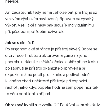
nejvíce.
Ani začátečník tedy nemá čeho se bát, přístroj je už
ve svém výchozím nastavení připraven na vysoký
výkon. Všelijaké finesy pak slouží k individuálnímu
přizpůsobení potřebám uživatele.
Jak se s ním fotí
Po ergonomické stránce je přístroj skvělý. Dobře se
drží v ruce, hrubě strukturovaná guma na jeho
povrchu neklouže, měkká očnice dobře přilne k oku –
po zapnutí je přístroj okamžitě připraven a při
expozici máme pocit precizního a podivuhodně
klidného chodu: některé přístroje při expozici
rachotí, jako když popelář hodí na zem popelnici, tak
to věru není tento případ.
Obrazová kvalita
je vynikající. Používal jsem objektiv