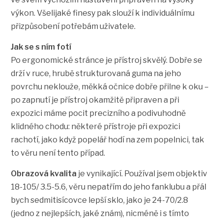
výkon. Všelijaké finesy pak slouží k individuálnímu
přizpůsobení potřebám uživatele.
Jak se s ním fotí
Po ergonomické stránce je přístroj skvělý. Dobře se
drží v ruce, hrubě strukturovaná guma na jeho
povrchu neklouže, měkká očnice dobře přilne k oku –
po zapnutí je přístroj okamžitě připraven a při
expozici máme pocit precizního a podivuhodně
klidného chodu: některé přístroje při expozici
rachotí, jako když popelář hodí na zem popelnici, tak
to věru není tento případ.
Obrazová kvalita
je vynikající. Používal jsem objektiv
18-105/ 3.5-5.6, věru nepatřím do jeho fanklubu a přál
bych sedmitisícovce lepší sklo, jako je 24-70/2.8
(jedno z nejlepších, jaké znám), nicméně i s tímto