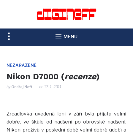
TOGGLE
MENU
SIDEBAR
&
NAVIGATION
NEZAŘAZENÉ
Nikon D7000 (
recenze
)
by
Ondřej Neff
on
17. 1. 2011
Zrcadlovka uvedená loni v září byla přijata velmi
dobře, ve škále od nadšení po obrovské nadšení.
Nikon prožívá v poslední době velmi dobré údobí a