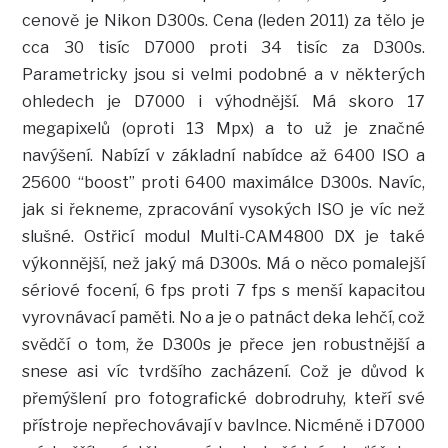
cenově je Nikon D300s. Cena (leden 2011) za tělo je
cca 30 tisíc D7000 proti 34 tisíc za D300s.
Parametricky jsou si velmi podobné a v některých
ohledech je D7000 i výhodnější. Má skoro 17
megapixelů (oproti 13 Mpx) a to už je značné
navýšení. Nabízí v základní nabídce až 6400 ISO a
25600 “boost” proti 6400 maximálce D300s. Navíc,
jak si řekneme, zpracování vysokých ISO je víc než
slušné. Ostřicí modul Multi-CAM4800 DX je také
výkonnější, než jaký má D300s. Má o něco pomalejší
sériové focení, 6 fps proti 7 fps s menší kapacitou
vyrovnávací paměti. No a je o patnáct deka lehčí, což
svědčí o tom, že D300s je přece jen robustnější a
snese asi víc tvrdšího zacházení. Což je důvod k
přemýšlení pro fotografické dobrodruhy, kteří své
přístroje nepřechovávají v bavlnce. Nicméně i D7000