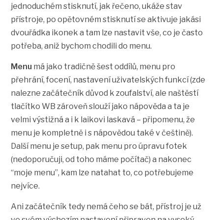
jednoduchém stisknutí, jak řečeno, ukáže stav
přístroje, po opětovném stisknutí se aktivuje jakási
dvouřádka ikonek a tam lze nastavit vše, co je často
potřeba, aniž bychom chodili do menu.
Menu
má jako tradičně šest oddílů, menu pro
přehrání, focení, nastavení uživatelských funkcí (zde
nalezne začátečník důvod k zoufalství, ale naštěstí
tlačítko WB zároveň slouží jako nápověda a ta je
velmi výstižná a i k laikovi laskavá – připomenu, že
menu je kompletně i s nápovědou také v češtině).
Další menu je setup, pak menu pro úpravu fotek
(nedoporučuji, od toho máme počítač) a nakonec
“moje menu”, kam lze natahat to, co potřebujeme
nejvíce.
Ani začátečník tedy nemá čeho se bát, přístroj je už
ve svém výchozím nastavení připraven na vysoký