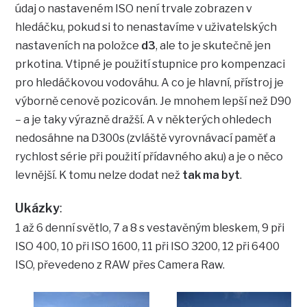
údaj o nastaveném ISO není trvale zobrazen v
hledáčku, pokud si to nenastavíme v uživatelských
nastaveních na položce
d3
, ale to je skutečně jen
prkotina. Vtipné je použití stupnice pro kompenzaci
pro hledáčkovou vodováhu. A co je hlavní, přístroj je
výborně cenově pozicován. Je mnohem lepší než D90
– a je taky výrazně dražší. A v některých ohledech
nedosáhne na D300s (zvláště vyrovnávací paměť a
rychlost série při použití přídavného aku) a je o něco
levnější. K tomu nelze dodat než
tak ma byt
.
Ukázky
:
1 až 6 denní světlo, 7 a 8 s vestavěným bleskem, 9 při
ISO 400, 10 při ISO 1600, 11 při ISO 3200, 12 při 6400
ISO, převedeno z RAW přes Camera Raw.