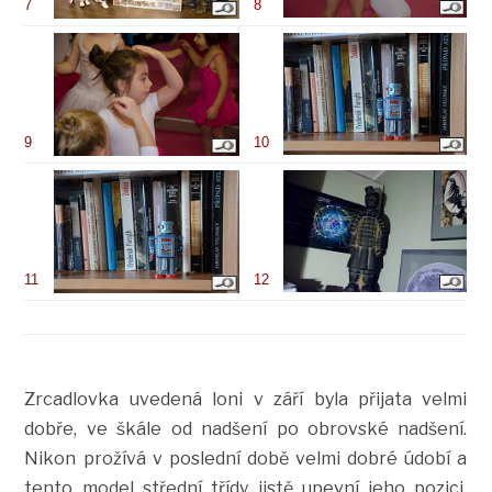
7
8
9
10
11
12
Zrcadlovka uvedená loni v září byla přijata velmi
dobře, ve škále od nadšení po obrovské nadšení.
Nikon prožívá v poslední době velmi dobré údobí a
tento model střední třídy jistě upevní jeho pozici.