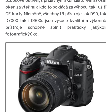
51bodové ostření, s přídavným akumulátorem až osm
oken za vteřinu a kdo to pokládá za výhodu, tak i užití
CF karty. Nicméně, všechny tři přístroje, jak D90, tak
D7000 tak i D300s jsou vysoce kvalitní a výkonné
přístroje schopné splnit prakticky jakýkoli
fotografický úkol.