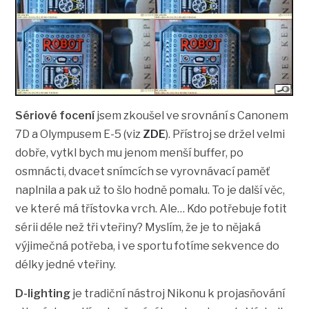
Sériové focení
jsem zkoušel ve srovnání s Canonem
7D a Olympusem E-5 (viz
ZDE
). Přístroj se držel velmi
dobře, vytkl bych mu jenom menší buffer, po
osmnácti, dvacet snímcích se vyrovnávací paměť
naplnila a pak už to šlo hodně pomalu. To je další věc,
ve které má třístovka vrch. Ale… Kdo potřebuje fotit
sérii déle než tři vteřiny? Myslím, že je to nějaká
výjimečná potřeba, i ve sportu fotíme sekvence do
délky jedné vteřiny.
D-lighting
je tradiční nástroj Nikonu k projasňování