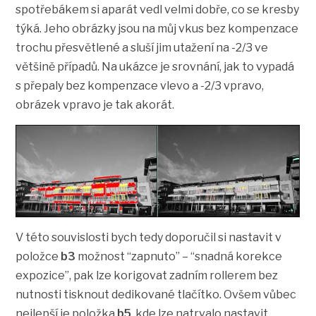
spotřebákem si aparát vedl velmi dobře, co se kresby
týká. Jeho obrázky jsou na můj vkus bez kompenzace
trochu přesvětlené a sluší jim utažení na -2/3 ve
většině případů. Na ukázce je srovnání, jak to vypadá
s přepaly bez kompenzace vlevo a -2/3 vpravo,
obrázek vpravo je tak akorát.
V této souvislosti bych tedy doporučil si nastavit v
položce
b3
možnost “zapnuto” – “snadná korekce
expozice”, pak lze korigovat zadním rollerem bez
nutnosti tisknout dedikované tlačítko. Ovšem vůbec
nejlepší je položka
b5
, kde lze natrvalo nastavit