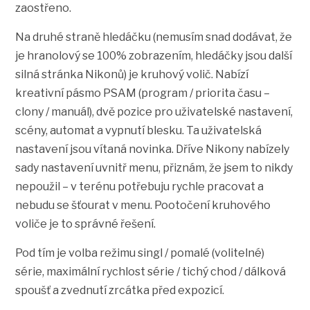
zaostřeno.
Na druhé straně hledáčku (nemusím snad dodávat, že
je hranolový se 100% zobrazením, hledáčky jsou další
silná stránka Nikonů) je kruhový volič. Nabízí
kreativní pásmo PSAM (program / priorita času –
clony / manuál), dvě pozice pro uživatelské nastavení,
scény, automat a vypnutí blesku. Ta uživatelská
nastavení jsou vítaná novinka. Dříve Nikony nabízely
sady nastavení uvnitř menu, přiznám, že jsem to nikdy
nepoužil – v terénu potřebuju rychle pracovat a
nebudu se šťourat v menu. Pootočení kruhového
voliče je to správné řešení.
Pod tím je volba režimu singl / pomalé (volitelné)
série, maximální rychlost série / tichý chod / dálková
spoušť a zvednutí zrcátka před expozicí.