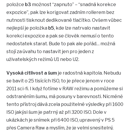
položce
b3
možnost “zapnuto” – “snadná korekce
expozice”, pak lze korigovat zadním rollerem bez
nutnosti tisknout dedikované tlačítko. Ovšem vůbec
nejlepší je položka
b5
, kde lze natrvalo nastavit
korekci expozice a pak se člověk nemusí o tento
nedostatek starat. Bude to pak ale pořád… možná
stojí za úvahu to nastavit jen pro jeden z
uživatelských režimů U1 nebo U2.
Vysoká citlivost a šum
je radostná kapitola. Nebudu
se bavit o 25 tisících ISO, to je přece jenom v roce
2011 sci-fi. I když fotíme v RAW režimu a pomůžeme si
odstraněním šumu, má posuny v barevnosti. Nicméně
tento přístroj dává zcela použitelné výsledky při 1600
ISO jakýsi šum je patrný až při 3200 ISO. Dole v
ukázkách je snímek při 6400 ISO, upravený v PS 5
přes Camera Raw a myslím, že je velmi snesitelný.