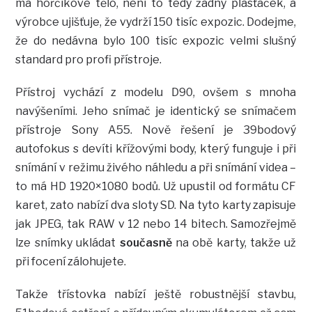
má hořčíkové tělo, není to tedy žádný plasťáček, a
výrobce ujišťuje, že vydrží 150 tisíc expozic. Dodejme,
že do nedávna bylo 100 tisíc expozic velmi slušný
standard pro profi přístroje.
Přístroj vychází z modelu D90, ovšem s mnoha
navýšeními. Jeho snímač je identický se snímačem
přístroje Sony A55. Nově řešení je 39bodový
autofokus s devíti křížovými body, který funguje i při
snímání v režimu živého náhledu a při snímání videa –
to má HD 1920×1080 bodů. Už upustil od formátu CF
karet, zato nabízí dva sloty SD. Na tyto karty zapisuje
jak JPEG, tak RAW v 12 nebo 14 bitech. Samozřejmě
lze snímky ukládat
současně
na obě karty, takže už
při focení zálohujete.
Takže třístovka nabízí ještě robustnější stavbu,