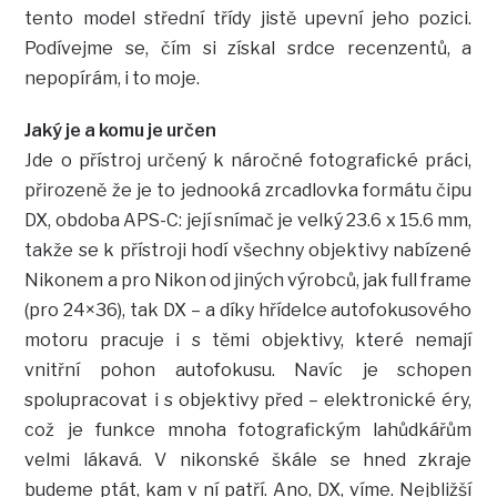
tento model střední třídy jistě upevní jeho pozici.
Podívejme se, čím si získal srdce recenzentů, a
nepopírám, i to moje.
Jaký je a komu je určen
Jde o přístroj určený k náročné fotografické práci,
přirozeně že je to jednooká zrcadlovka formátu čipu
DX, obdoba APS-C: její snímač je velký 23.6 x 15.6 mm,
takže se k přístroji hodí všechny objektivy nabízené
Nikonem a pro Nikon od jiných výrobců, jak full frame
(pro 24×36), tak DX – a díky hřídelce autofokusového
motoru pracuje i s těmi objektivy, které nemají
vnitřní pohon autofokusu. Navíc je schopen
spolupracovat i s objektivy před – elektronické éry,
což je funkce mnoha fotografickým lahůdkářům
velmi lákavá. V nikonské škále se hned zkraje
budeme ptát, kam v ní patří. Ano, DX, víme. Nejbližší