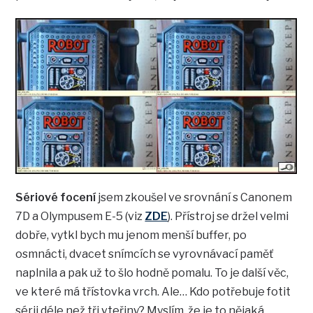
Sériové focení
jsem zkoušel ve srovnání s Canonem
7D a Olympusem E-5 (viz
ZDE
). Přístroj se držel velmi
dobře, vytkl bych mu jenom menší buffer, po
osmnácti, dvacet snímcích se vyrovnávací paměť
naplnila a pak už to šlo hodně pomalu. To je další věc,
ve které má třístovka vrch. Ale… Kdo potřebuje fotit
sérii déle než tři vteřiny? Myslím, že je to nějaká