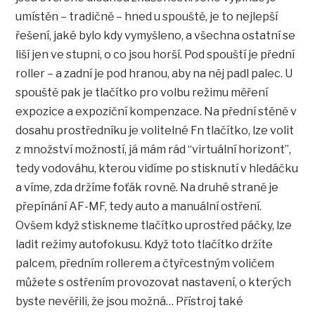
umístěn – tradičně – hned u spouště, je to nejlepší
řešení, jaké bylo kdy vymyšleno, a všechna ostatní se
liší jen ve stupni, o co jsou horší. Pod spouští je přední
roller – a zadní je pod hranou, aby na něj padl palec. U
spouště pak je tlačítko pro volbu režimu měření
expozice a expoziční kompenzace. Na přední stěně v
dosahu prostředníku je volitelné Fn tlačítko, lze volit
z množství možností, já mám rád “virtuální horizont”,
tedy vodováhu, kterou vidíme po stisknutí v hledáčku
a víme, zda držíme foťák rovně. Na druhé straně je
přepínání AF-MF, tedy auto a manuální ostření.
Ovšem když stiskneme tlačítko uprostřed páčky, lze
ladit režimy autofokusu. Když toto tlačítko držíte
palcem, předním rollerem a čtyřcestným voličem
můžete s ostřením provozovat nastavení, o kterých
byste nevěřili, že jsou možná… Přístroj také