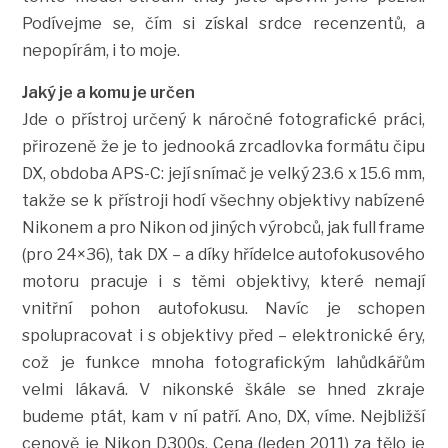
Podívejme se, čím si získal srdce recenzentů, a
nepopírám, i to moje.
Jaký je a komu je určen
Jde o přístroj určený k náročné fotografické práci,
přirozeně že je to jednooká zrcadlovka formátu čipu
DX, obdoba APS-C: její snímač je velký 23.6 x 15.6 mm,
takže se k přístroji hodí všechny objektivy nabízené
Nikonem a pro Nikon od jiných výrobců, jak full frame
(pro 24×36), tak DX – a díky hřídelce autofokusového
motoru pracuje i s těmi objektivy, které nemají
vnitřní pohon autofokusu. Navíc je schopen
spolupracovat i s objektivy před – elektronické éry,
což je funkce mnoha fotografickým lahůdkářům
velmi lákavá. V nikonské škále se hned zkraje
budeme ptát, kam v ní patří. Ano, DX, víme. Nejbližší
cenově je Nikon D300s. Cena (leden 2011) za tělo je