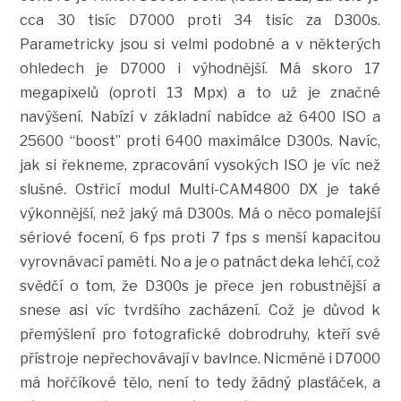
cca 30 tisíc D7000 proti 34 tisíc za D300s.
Parametricky jsou si velmi podobné a v některých
ohledech je D7000 i výhodnější. Má skoro 17
megapixelů (oproti 13 Mpx) a to už je značné
navýšení. Nabízí v základní nabídce až 6400 ISO a
25600 “boost” proti 6400 maximálce D300s. Navíc,
jak si řekneme, zpracování vysokých ISO je víc než
slušné. Ostřicí modul Multi-CAM4800 DX je také
výkonnější, než jaký má D300s. Má o něco pomalejší
sériové focení, 6 fps proti 7 fps s menší kapacitou
vyrovnávací paměti. No a je o patnáct deka lehčí, což
svědčí o tom, že D300s je přece jen robustnější a
snese asi víc tvrdšího zacházení. Což je důvod k
přemýšlení pro fotografické dobrodruhy, kteří své
přístroje nepřechovávají v bavlnce. Nicméně i D7000
má hořčíkové tělo, není to tedy žádný plasťáček, a