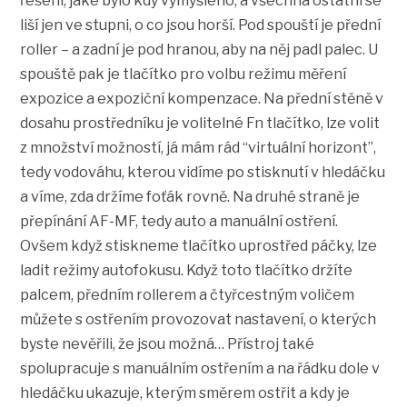
řešení, jaké bylo kdy vymyšleno, a všechna ostatní se
liší jen ve stupni, o co jsou horší. Pod spouští je přední
roller – a zadní je pod hranou, aby na něj padl palec. U
spouště pak je tlačítko pro volbu režimu měření
expozice a expoziční kompenzace. Na přední stěně v
dosahu prostředníku je volitelné Fn tlačítko, lze volit
z množství možností, já mám rád “virtuální horizont”,
tedy vodováhu, kterou vidíme po stisknutí v hledáčku
a víme, zda držíme foťák rovně. Na druhé straně je
přepínání AF-MF, tedy auto a manuální ostření.
Ovšem když stiskneme tlačítko uprostřed páčky, lze
ladit režimy autofokusu. Když toto tlačítko držíte
palcem, předním rollerem a čtyřcestným voličem
můžete s ostřením provozovat nastavení, o kterých
byste nevěřili, že jsou možná… Přístroj také
spolupracuje s manuálním ostřením a na řádku dole v
hledáčku ukazuje, kterým směrem ostřit a kdy je