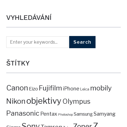
VYHLEDÁVÁNÍ
ŠTÍTKY
Canon
mobily
Fujifilm
iPhone
Eizo
Leica
objektivy
Nikon
Olympus
Panasonic
Pentax
Samyang
Samsung
Photoshop
Z
Sony
Zoner
Tamron