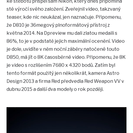
ke štěbotu přispěl sám Nikon, který dnes připomíná
sté výročí svého založení. Zveřejnil video, takzvaný
teaser, kde nic neukázal, jen naznačuje. Připomenu,
že D810 je 36megový plnoformátový přístroj z
května 2014. Na Dpreview mu dali zlatou medaili s
86%, to je v podstatě jejich maximální ocenění. Video
je dole, uvidíte v něm noční záběry natočené touto
D850, má jít o 8K časosběrné video. Připomenu, že 8K
je video s rozlišením 7680 x 4320 bodů. Zatím byl
tento formát použitý jen několikrát, kamera Astro
Design 2013 a firma Red předvedla Red Weapon VV v
dubnu 2015 a další dva modely o rok později.