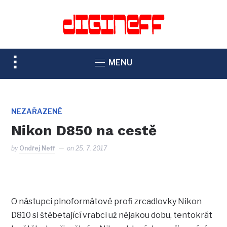
TOGGLE
MENU
SIDEBAR
&
NAVIGATION
NEZAŘAZENÉ
Nikon D850 na cestě
by
Ondřej Neff
on
25. 7. 2017
O nástupci plnoformátové profi zrcadlovky Nikon
D810 si štěbetající vrabci už nějakou dobu, tentokrát