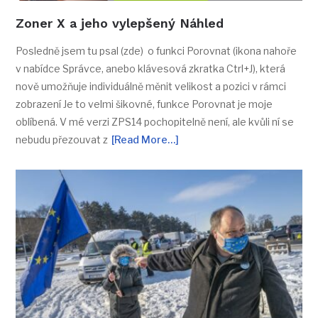
Zoner X a jeho vylepšený Náhled
Posledně jsem tu psal (zde) o funkci Porovnat (ikona nahoře
v nabídce Správce, anebo klávesová zkratka Ctrl+J), která
nově umožňuje individuálně měnit velikost a pozici v rámci
zobrazení Je to velmi šikovné, funkce Porovnat je moje
oblíbená. V mé verzi ZPS14 pochopitelně není, ale kvůli ní se
nebudu přezouvat z
[Read More…]