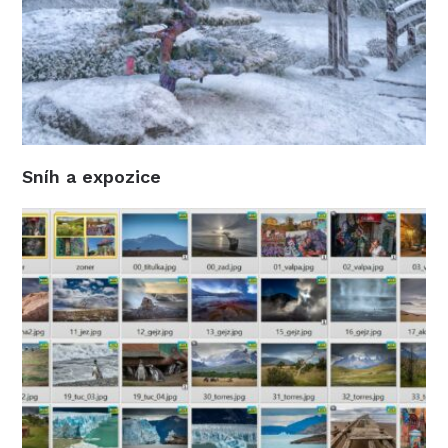
Sníh a expozice