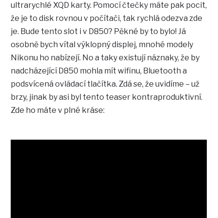
ultrarychlé XQD karty. Pomocí čtečky máte pak pocit,
že je to disk rovnou v počítači, tak rychlá odezva zde
je. Bude tento slot i v D850? Pěkné by to bylo! Já
osobně bych vítal výklopný displej, mnohé modely
Nikonu ho nabízejí. No a taky existují náznaky, že by
nadcházející D850 mohla mít wifinu, Bluetooth a
podsvícená ovládací tlačítka. Zdá se, že uvidíme – už
brzy, jinak by asi byl tento teaser kontraproduktivní.
Zde ho máte v plné kráse: