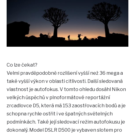
Co lze čekat?
Velmi pravděpodobně rozlišení vyšší než 36 mega a
také vyšší výkon v oblasti citlivosti. Další sledovaná
vlastnost je autofokus. V tomto ohledu dosáhl Nikon
velkých úspěchů v plnoformátové reportážní
zrcadlovce D5, která má 153 zaostřovacích bodů a je
schopna rychle ostřit i ve špatných světelných
podmínkách. Také její sledovací režim autofokusu je
dokonalý. Model DSLR D500 je vybaven slotem pro