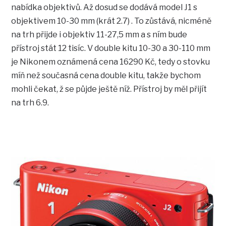
nabídka objektivů. Až dosud se dodává model J1 s
objektivem 10-30 mm (krát 2.7) . To zůstává, nicméně
na trh přijde i objektiv 11-27,5 mm a s ním bude
přístroj stát 12 tisíc. V double kitu 10-30 a 30-110 mm
je Nikonem oznámená cena 16290 Kč, tedy o stovku
míň než současná cena double kitu, takže bychom
mohli čekat, ž se půjde ještě níž. Přístroj by měl přijít
na trh 6.9.