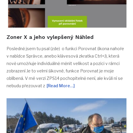
Zoner X a jeho vylepšený Náhled
Posledně jsem tu psal (zde) o funkci Porovnat (ikona nahoře
v nabídce Správce, anebo klávesová zkratka Ctrl+J), která
nově umožňuje individuálně měnit velikost a pozici v rámci
zobrazení Je to velmi šikovné, funkce Porovnat je moje
oblíbená. V mé verzi ZPS14 pochopitelně není, ale kvůli ní se
nebudu přezouvat z
[Read More…]