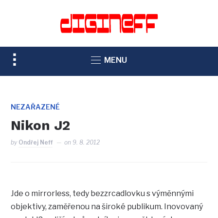
TOGGLE
MENU
SIDEBAR
&
NAVIGATION
NEZAŘAZENÉ
Nikon J2
by
Ondřej Neff
on
9. 8. 2012
Jde o mirrorless, tedy bezzrcadlovku s výměnnými
objektivy, zaměřenou na široké publikum. Inovovaný