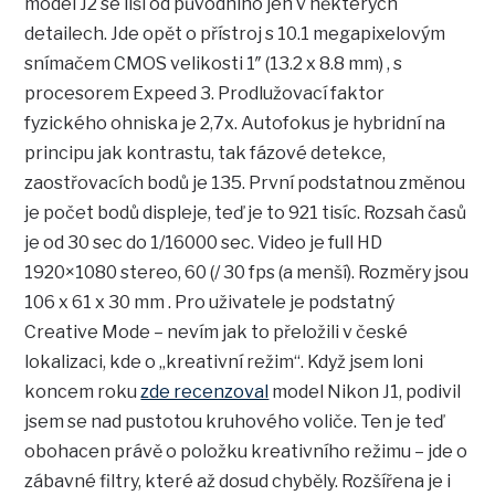
model J2 se liší od původního jen v některých
detailech. Jde opět o přístroj s 10.1 megapixelovým
snímačem CMOS velikosti 1″ (13.2 x 8.8 mm) , s
procesorem Expeed 3. Prodlužovací faktor
fyzického ohniska je 2,7x. Autofokus je hybridní na
principu jak kontrastu, tak fázové detekce,
zaostřovacích bodů je 135. První podstatnou změnou
je počet bodů displeje, teď je to 921 tisíc. Rozsah časů
je od 30 sec do 1/16000 sec. Video je full HD
1920×1080 stereo, 60 (/ 30 fps (a menší). Rozměry jsou
106 x 61 x 30 mm . Pro uživatele je podstatný
Creative Mode – nevím jak to přeložili v české
lokalizaci, kde o „kreativní režim“. Když jsem loni
koncem roku
zde recenzoval
model Nikon J1, podivil
jsem se nad pustotou kruhového voliče. Ten je teď
obohacen právě o položku kreativního režimu – jde o
zábavné filtry, které až dosud chyběly. Rozšířena je i