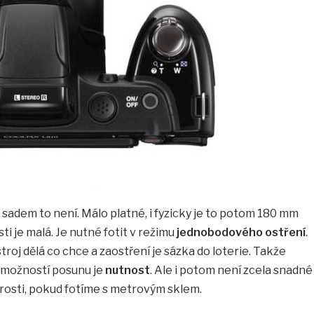
adem to není. Málo platné, i fyzicky je to potom 180 mm
ti je malá. Je nutné fotit v režimu
jednobodového ostření
.
stroj dělá co chce a zaostření je sázka do loterie. Takže
 možností posunu je
nutnost
. Ale i potom není zcela snadné
strosti, pokud fotíme s metrovým sklem.