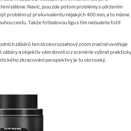
ení slábne. Navíc, jsou zde potom problémy s udržením
 být problém už př ekvivalentu nějakých 400 mm, a to máme
ouhou cestu. Takže fotbalovou ligu s tím nebudete fotit
řírodních záběrů ten širokorozsahový zoom značně uvolňuje
é záběry a objektiv vám dovolí si z scenérie vybrat praktick
optického zkracování perspektivy je tu obrovský.