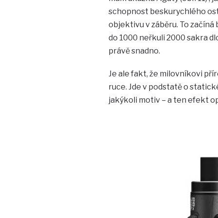
schopnost beskurychlého ostř
objektivu v záběru. To začíná
do 1000 neřkuli 2000 sakra dl
právě snadno.
Je ale fakt, že milovníkovi p
ruce. Jde v podstatě o statick
jakýkoli motiv – a ten efekt 