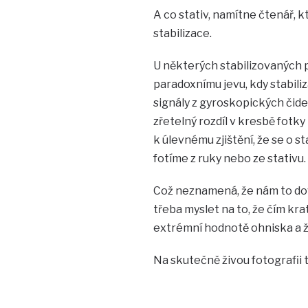
A co stativ, namítne čtenář, k
stabilizace.
U některých stabilizovaných p
paradoxnímu jevu, kdy stabiliz
signály z gyroskopických čidel
zřetelný rozdíl v kresbě fotky 
k úlevnému zjištění, že se o st
fotíme z ruky nebo ze stativu.
Což neznamená, že nám to dov
třeba myslet na to, že čím krat
extrémní hodnotě ohniska a že „
Na skutečně živou fotografii t