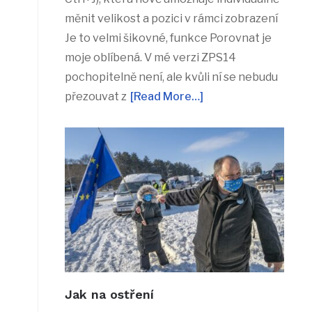
měnit velikost a pozici v rámci zobrazení
Je to velmi šikovné, funkce Porovnat je
moje oblíbená. V mé verzi ZPS14
pochopitelně není, ale kvůli ní se nebudu
přezouvat z
[Read More…]
Jak na ostření