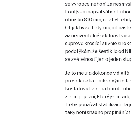
se výrobce nehoní za nesmysl
Loni jsem napsal sáhodlouhou 
ohnisku 810 mm, což byl tehdy
Objektiv se tedy změnil, naště
až neuvěřitelná odolnost vůči
suprově kreslící, skvěle širok
podotýkám, že šestikilo od Nik
se světelností jen o jeden stu
Je to metr a dokonce v digit
provokuje k comicsovým cito
kostatovat, že i na tom dlouh
zoom je první, který jsem viděl
třeba používat stabilizaci. Ta 
taky není snadné přepínání sta