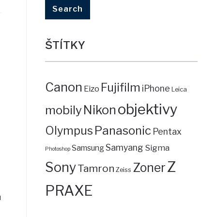
ŠTÍTKY
Canon
Fujifilm
iPhone
Eizo
Leica
objektivy
mobily
Nikon
Panasonic
Olympus
Pentax
Samyang
Sigma
Samsung
Photoshop
Z
Sony
Zoner
Tamron
Zeiss
PRAXE
u