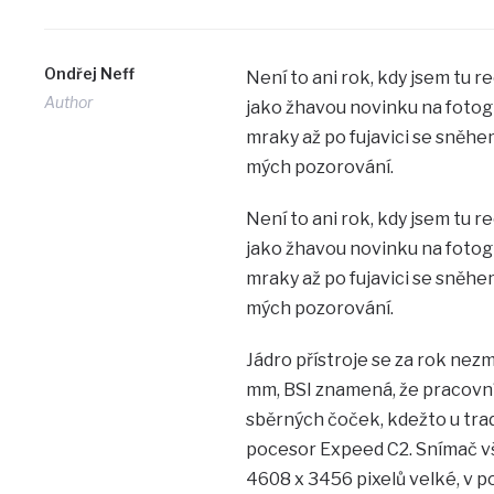
Ondřej Neff
Není to ani rok, kdy jsem tu r
Author
jako žhavou novinku na fotog
mraky až po fujavici se sněhem
mých pozorování.
Není to ani rok, kdy jsem tu r
jako žhavou novinku na fotog
mraky až po fujavici se sněhem
mých pozorování.
Jádro přístroje se za rok nezm
mm, BSI znamená, že pracovní 
sběrných čoček, kdežto u trad
pocesor Expeed C2. Snímač vša
4608 x 3456 pixelů velké, v po