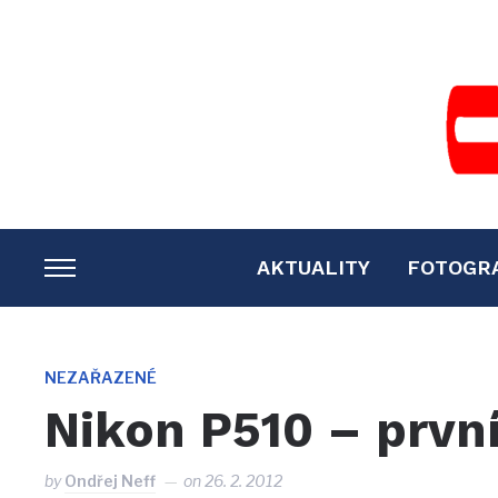
AKTUALITY
FOTOGR
TOGGLE
SIDEBAR
&
NAVIGATION
NEZAŘAZENÉ
Nikon P510 – prvn
by
Ondřej Neff
on
26. 2. 2012