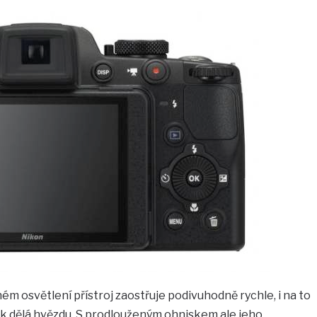
m osvětlení přístroj zaostřuje podivuhodně rychle, i na to
jak dělá hvězdu. S prodlouženým ohniskem ale jeho