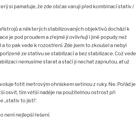
terý si pamatuje, že zde občas varuji před kombinací stativ /
řístrojů a některých stabilizovaných objektivů dochází k
ace je pod proudem a zřejmě ji ovlivňují i jiné popudy než
 a to pak vede k rozostření. Zde jsem to zkoušel a nebyl
pořízené ze stativu se stabilizací a bez stabilizace. Což vede
abilizaci nemusíme starat a stačí ji nechat zapnutou, ať už
oluje fotit metrovým ohniskem setinou z ruky. Ne. Pořád je
ší osvit, tím větší naděje na použitelnou ostrost při
stativ to jistí“.
o není nejlepší řešení.