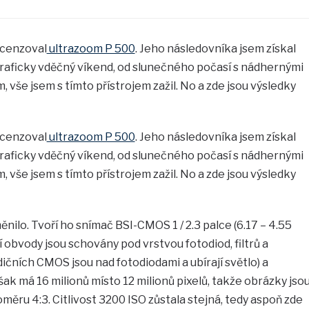
ecenzoval
ultrazoom P 500
. Jeho následovníka jsem získal
raficky vděčný víkend, od slunečného počasí s nádhernými
, vše jsem s tímto přístrojem zažil. No a zde jsou výsledky
ecenzoval
ultrazoom P 500
. Jeho následovníka jsem získal
raficky vděčný víkend, od slunečného počasí s nádhernými
, vše jsem s tímto přístrojem zažil. No a zde jsou výsledky
ěnilo. Tvoří ho snímač BSI-CMOS 1 / 2.3 palce (6.17 – 4.55
obvody jsou schovány pod vrstvou fotodiod, filtrů a
ičních CMOS jsou nad fotodiodami a ubírají světlo) a
k má 16 milionů místo 12 milionů pixelů, takže obrázky jso
měru 4:3. Citlivost 3200 ISO zůstala stejná, tedy aspoň zde