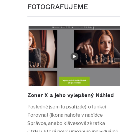
FOTOGRAFUJEME
m
Zoner X a jeho vylepšený Náhled
Posledně jsem tu psal (zde) o funkci
Porovnat (ikona nahoře v nabídce
Správce, anebo klávesová zkratka
Ctrl+J), která nově umožňuje individuálně