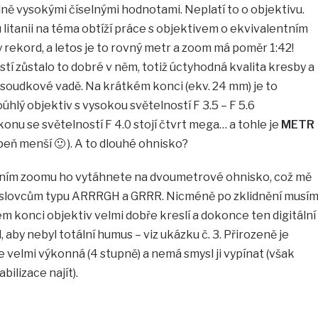
ně vysokými číselnými hodnotami. Neplatí to o objektivu.
litanii na téma obtíží práce s objektivem o ekvivalentním
 rekord, a letos je to rovný metr a zoom má poměr 1:42!
stí zůstalo to dobré v něm, totiž úctyhodná kvalita kresby a
 soudkové vadě. Na krátkém konci (ekv. 24 mm) je to
oúhlý objektiv s vysokou světelností F 3.5 – F 5.6
onu se světelností F 4.0 stojí čtvrt mega… a tohle je
METR
peň menší 🙂 ). A to dlouhé ohnisko?
álním zoomu ho vytáhnete na dvoumetrové ohnisko, což mě
slovcům typu ARRRGH a GRRR. Nicméně po zklidnění musí
ém konci objektiv velmi dobře kreslí a dokonce ten digitální
, aby nebyl totální humus – viz ukázku č. 3. Přirozeně je
je velmi výkonná (4 stupně) a nemá smysl ji vypínat (však
bilizace najít).