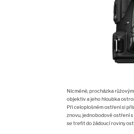
Nicméně, procházka růžovým s
objektiv a jeho hloubka ostros
Při celoplošném ostření si pří
znovu, jednobodové ostření s
se trefit do žádoucí roviny o