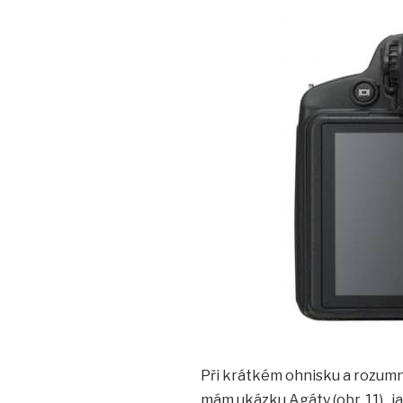
Při krátkém ohnisku a rozumné
mám ukázku Agáty (obr. 11) , 