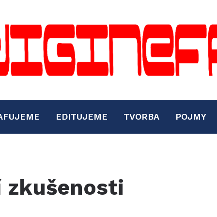
AFUJEME
EDITUJEME
TVORBA
POJMY
í zkušenosti